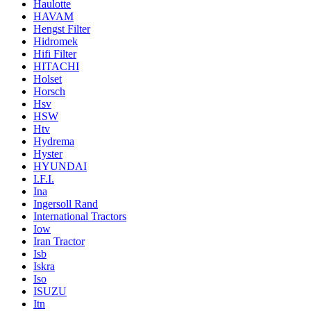
Haulotte
HAVAM
Hengst Filter
Hidromek
Hifi Filter
HITACHI
Holset
Horsch
Hsv
HSW
Htv
Hydrema
Hyster
HYUNDAI
I.F.I.
Ina
Ingersoll Rand
International Tractors
Iow
Iran Tractor
Isb
Iskra
Iso
ISUZU
Itn