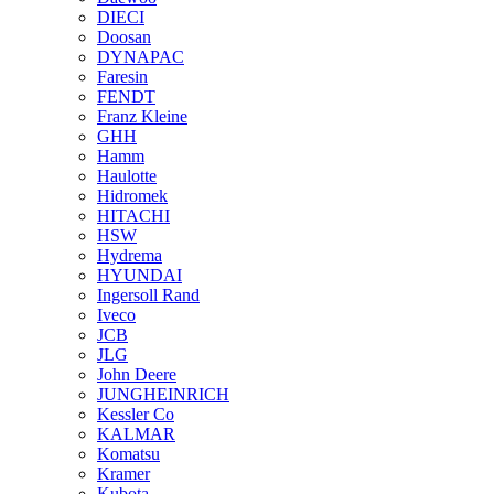
DIECI
Doosan
DYNAPAC
Faresin
FENDT
Franz Kleine
GHH
Hamm
Haulotte
Hidromek
HITACHI
HSW
Hydrema
HYUNDAI
Ingersoll Rand
Iveco
JCB
JLG
John Deere
JUNGHEINRICH
Kessler Co
KALMAR
Komatsu
Kramer
Kubota