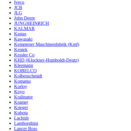
Iveco
JCB
JLG
John Deere
JUNGHEINRICH
KALMAR
Kastas
Kawasaki
Kemptener Maschinenfabrik (Kmf)
Kentek
Kessler Co
KHD (Klockner-Humboldt-Deutz)
Kleemann
KOBELCO
Kolbenschmidt
Komatsu
Korloy
Koyo
Kralinator
Kramer
Krieger
Kubota
Lachish
Lamborghini
Lancer Boss