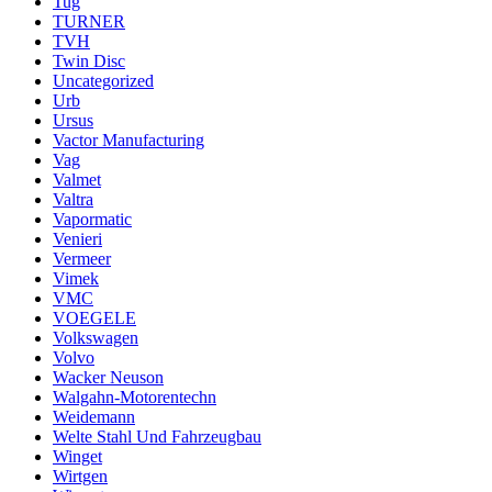
Tug
TURNER
TVH
Twin Disc
Uncategorized
Urb
Ursus
Vactor Manufacturing
Vag
Valmet
Valtra
Vapormatic
Venieri
Vermeer
Vimek
VMC
VOEGELE
Volkswagen
Volvo
Wacker Neuson
Walgahn-Motorentechn
Weidemann
Welte Stahl Und Fahrzeugbau
Winget
Wirtgen