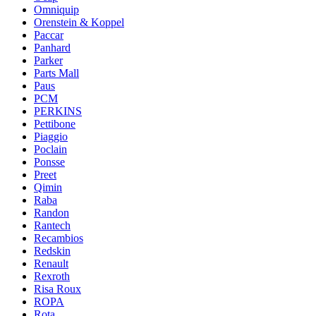
Omniquip
Orenstein & Koppel
Paccar
Panhard
Parker
Parts Mall
Paus
PCM
PERKINS
Pettibone
Piaggio
Poclain
Ponsse
Preet
Qimin
Raba
Randon
Rantech
Recambios
Redskin
Renault
Rexroth
Risa Roux
ROPA
Rota