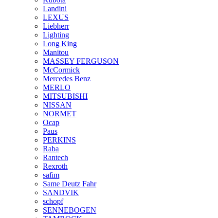
Landini
LEXUS
Liebherr
Lighting
Long King
Manitou
MASSEY FERGUSON
McCormick
Mercedes Benz
MERLO
MITSUBISHI
NISSAN
NORMET
Ocap
Paus
PERKINS
Raba
Rantech
Rexroth
safim
Same Deutz Fahr
SANDVIK
schopf
SENNEBOGEN