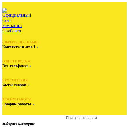
СВЯЗАТЬСЯ С НАМИ
Контакты и email
▼
ОТДЕЛ ПРОДАЖ
Все телефоны
▼
БУХГАЛТЕРИЯ
Акты сверок
▼
РЕЖИМ РАБОТЫ
График работы
▼
выберите категорию