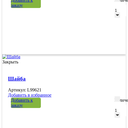
Добавить к
Количе
заказу
Закрыть
Шайба
Артикул: L99621
Добавить в избранное
Добавить к
Количе
заказу