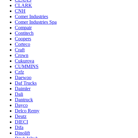
CLARK
CNH
Comer Industries
Comer Industries Spa
Compair
Contitech
Coopers
Corteco
Craft
Crown
Cukurova
CUMMINS
Czfz
Daewoo
Daf Trucks
Daimler
Dali
Dantruck
Dayco
Delco Remy
Deutz
DIECI
Difa
Dinolift