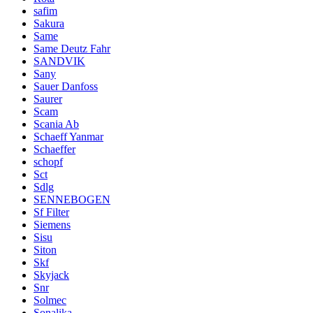
safim
Sakura
Same
Same Deutz Fahr
SANDVIK
Sany
Sauer Danfoss
Saurer
Scam
Scania Ab
Schaeff Yanmar
Schaeffer
schopf
Sct
Sdlg
SENNEBOGEN
Sf Filter
Siemens
Sisu
Siton
Skf
Skyjack
Snr
Solmec
Sonalika