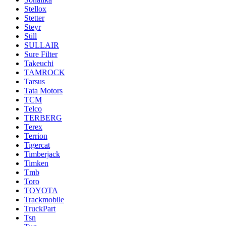
Stellox
Stetter
Steyr
Still
SULLAIR
Sure Filter
Takeuchi
TAMROCK
Tarsus
Tata Motors
TCM
Telco
TERBERG
Terex
Terrion
Tigercat
Timberjack
Timken
Tmb
Toro
TOYOTA
Trackmobile
TruckPart
Tsn