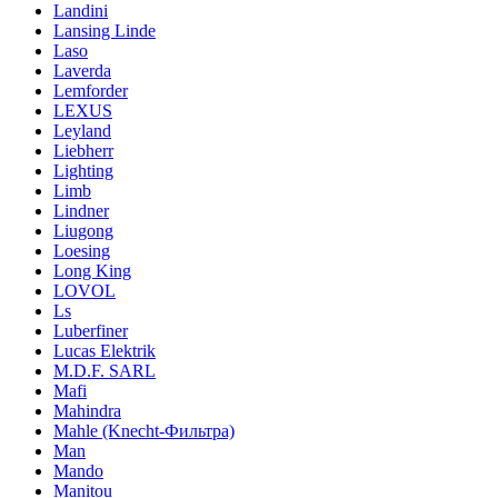
Landini
Lansing Linde
Laso
Laverda
Lemforder
LEXUS
Leyland
Liebherr
Lighting
Limb
Lindner
Liugong
Loesing
Long King
LOVOL
Ls
Luberfiner
Lucas Elektrik
M.D.F. SARL
Mafi
Mahindra
Mahle (Knecht-Фильтра)
Man
Mando
Manitou