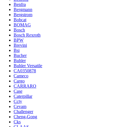
Benfra
Bergmann
Bergstrom
Bobcat
BOMAG
Bosch
Bosch Rexroth
BPW
Brevini
Bsi
Bucher
Buhler
Buhler Versatile
CA0350878
Cameco
Cargo
CARRARO
Case
Caterpillar
Ccty
Cevam
Challenger
Cheng-Gong
Cks
CLAAS