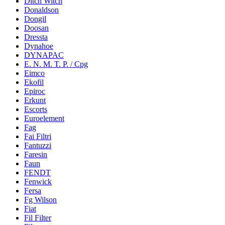
Ditch Witch
Donaldson
Dongil
Doosan
Dressta
Dynahoe
DYNAPAC
E. N. M. T. P. / Cpg
Eimco
Ekofil
Epiroc
Erkunt
Escorts
Euroelement
Fag
Fai Filtri
Fantuzzi
Faresin
Faun
FENDT
Fenwick
Fersa
Fg Wilson
Fiat
Fil Filter