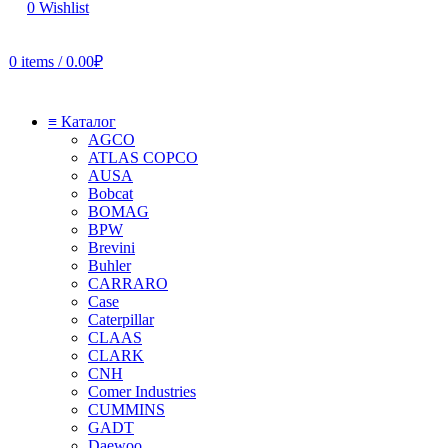
0
Wishlist
0
items
/
0.00
₽
≡ Каталог
AGCO
ATLAS COPCO
AUSA
Bobcat
BOMAG
BPW
Brevini
Buhler
CARRARO
Case
Caterpillar
CLAAS
CLARK
CNH
Comer Industries
CUMMINS
GADT
Daewoo