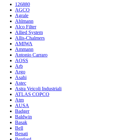
126880
AGCO
Agrale
Ahlmann
Alco Filter
Allied System
Allis-Chalmers
AMIWA
Ammann
Antonio Carraro
AOSS
Arb
Argo
Asahi
Astec
Astra Veicoli Industriali
ATLAS COPCO
Atm
AUSA
Badger
Baldwin
Basak
Bell
Benati
Benford