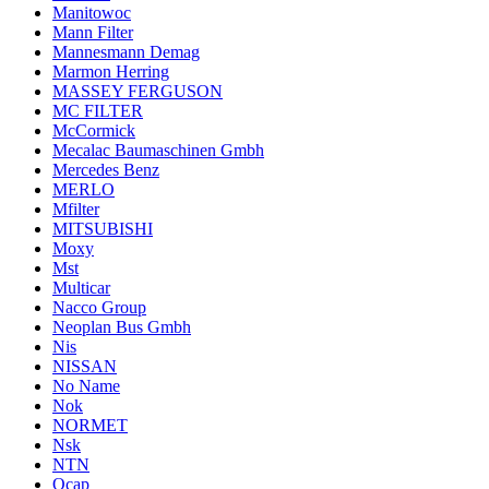
Manitowoc
Mann Filter
Mannesmann Demag
Marmon Herring
MASSEY FERGUSON
MC FILTER
McCormick
Mecalac Baumaschinen Gmbh
Mercedes Benz
MERLO
Mfilter
MITSUBISHI
Moxy
Mst
Multicar
Nacco Group
Neoplan Bus Gmbh
Nis
NISSAN
No Name
Nok
NORMET
Nsk
NTN
Ocap