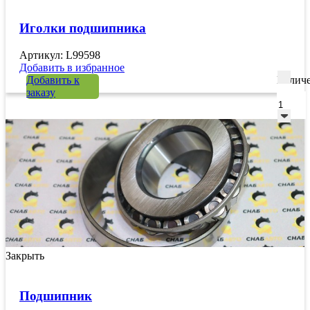
Иголки подшипника
Артикул: L99598
Добавить в избранное
Добавить к
Количе
заказу
Закрыть
Подшипник