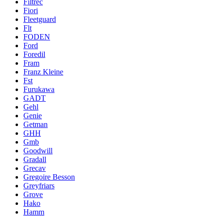
Filtrec
Fiori
Fleetguard
Flt
FODEN
Ford
Foredil
Fram
Franz Kleine
Fst
Furukawa
GADT
Gehl
Genie
Getman
GHH
Gmb
Goodwill
Gradall
Grecav
Gregoire Besson
Greyfriars
Grove
Hako
Hamm