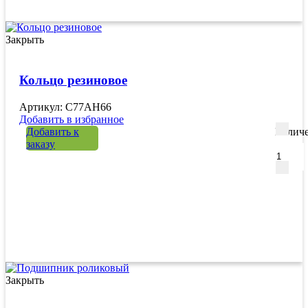
Закрыть
Кольцо резиновое
Артикул: C77AH66
Добавить в избранное
Добавить к
Количе
заказу
Закрыть