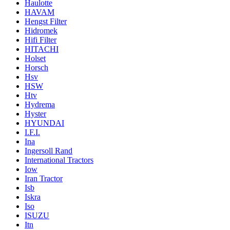
Haulotte
HAVAM
Hengst Filter
Hidromek
Hifi Filter
HITACHI
Holset
Horsch
Hsv
HSW
Htv
Hydrema
Hyster
HYUNDAI
I.F.I.
Ina
Ingersoll Rand
International Tractors
Iow
Iran Tractor
Isb
Iskra
Iso
ISUZU
Itn