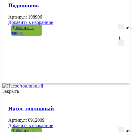
Подшипник
Артикул: 198906
Добавить в избранное
Добавить к
Количе
заказу
Закрыть
Насос топливный
Артикул: 6912009
Добавить в избранное
Добавить к
Количе