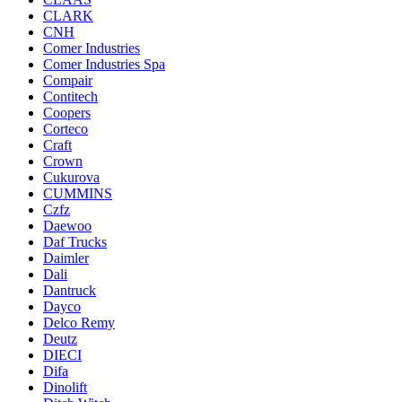
CLARK
CNH
Comer Industries
Comer Industries Spa
Compair
Contitech
Coopers
Corteco
Craft
Crown
Cukurova
CUMMINS
Czfz
Daewoo
Daf Trucks
Daimler
Dali
Dantruck
Dayco
Delco Remy
Deutz
DIECI
Difa
Dinolift