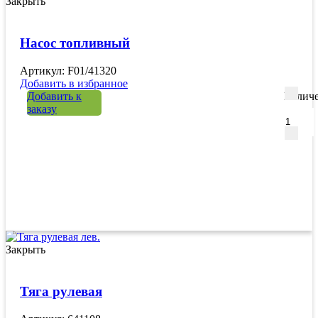
Закрыть
Насос топливный
Артикул: F01/41320
Добавить в избранное
Добавить к
Количе
заказу
Закрыть
Тяга рулевая