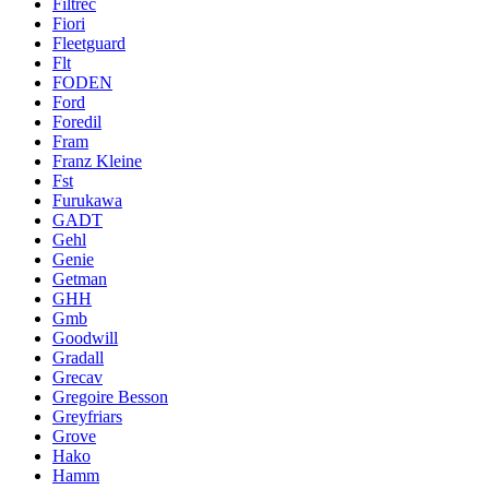
Filtrec
Fiori
Fleetguard
Flt
FODEN
Ford
Foredil
Fram
Franz Kleine
Fst
Furukawa
GADT
Gehl
Genie
Getman
GHH
Gmb
Goodwill
Gradall
Grecav
Gregoire Besson
Greyfriars
Grove
Hako
Hamm