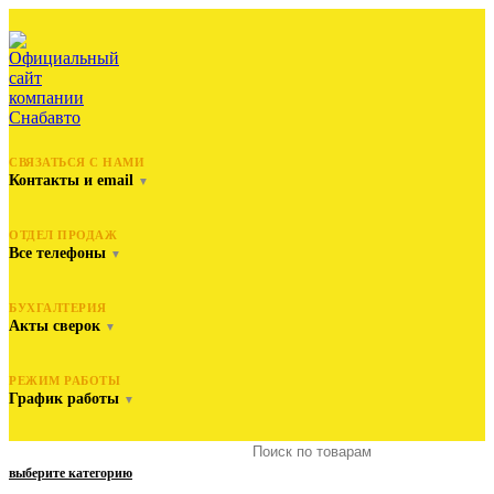
СВЯЗАТЬСЯ С НАМИ
Контакты и email
▼
ОТДЕЛ ПРОДАЖ
Все телефоны
▼
БУХГАЛТЕРИЯ
Акты сверок
▼
РЕЖИМ РАБОТЫ
График работы
▼
выберите категорию