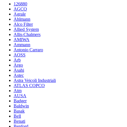
126880
AGCO
Agrale
Ahlmann
Alco Filter
Allied System
Allis-Chalmers
AMIWA
Ammann
Antonio Carraro
AOSS
Arb
Argo
Asahi
Astec
Astra Veicoli Industriali
ATLAS COPCO
Atm
AUSA
Badger
Baldwin
Basak
Bell
Benati
Benford