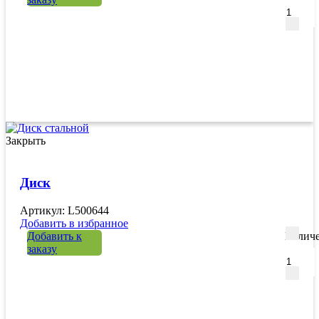
Закрыть
Диск
Артикул: L500644
Добавить в избранное
Добавить к
Количе
заказу