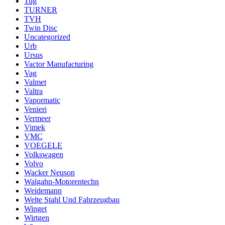
Tug
TURNER
TVH
Twin Disc
Uncategorized
Urb
Ursus
Vactor Manufacturing
Vag
Valmet
Valtra
Vapormatic
Venieri
Vermeer
Vimek
VMC
VOEGELE
Volkswagen
Volvo
Wacker Neuson
Walgahn-Motorentechn
Weidemann
Welte Stahl Und Fahrzeugbau
Winget
Wirtgen