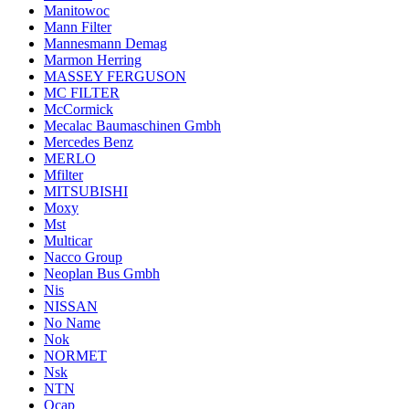
Manitowoc
Mann Filter
Mannesmann Demag
Marmon Herring
MASSEY FERGUSON
MC FILTER
McCormick
Mecalac Baumaschinen Gmbh
Mercedes Benz
MERLO
Mfilter
MITSUBISHI
Moxy
Mst
Multicar
Nacco Group
Neoplan Bus Gmbh
Nis
NISSAN
No Name
Nok
NORMET
Nsk
NTN
Ocap