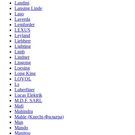
Landini
Lansing Linde
Laso
Laverda
Lemforder
LEXUS
Leyland
Liebherr
Lighting
Limb
Lindner
Liugong
Loesing
Long King
LOVOL
Ls
Luberfiner
Lucas Elektrik
M.D.F. SARL
Mafi
Mahindra
Mahle (Knecht-Фильтра)
Man
Mando
Manitou