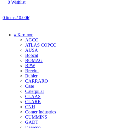
0
Wishlist
0
items
/
0.00
₽
≡ Каталог
AGCO
ATLAS COPCO
AUSA
Bobcat
BOMAG
BPW
Brevini
Buhler
CARRARO
Case
Caterpillar
CLAAS
CLARK
CNH
Comer Industries
CUMMINS
GADT
Daewoo