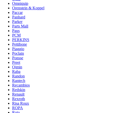
Omniquip
Orenstein & Koppel
Paccar
Panhard
Parker
Parts Mall
Paus
PCM
PERKINS
Pettibone
Piaggio
Poclain
Ponsse
Preet
Qimin
Raba
Randon
Rantech
Recambios
Redskin
Renault
Rexroth
Risa Roux
ROPA
Rota