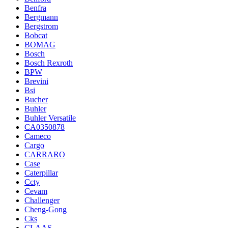
Benfra
Bergmann
Bergstrom
Bobcat
BOMAG
Bosch
Bosch Rexroth
BPW
Brevini
Bsi
Bucher
Buhler
Buhler Versatile
CA0350878
Cameco
Cargo
CARRARO
Case
Caterpillar
Ccty
Cevam
Challenger
Cheng-Gong
Cks
CLAAS