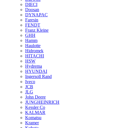
DIECI
Doosan
DYNAPAC
Faresin
FENDT
Franz Kleine
GHH
Hamm
Haulotte
Hidromek
HITACHI
HSW
Hydrema
HYUNDAI
Ingersoll Rand
Iveco
JCB
JLG
John Deere
JUNGHEINRICH
Kessler Co
KALMAR
Komatsu
Kramer
Kubota