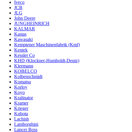
Iveco
JCB
JLG
John Deere
JUNGHEINRICH
KALMAR
Kastas
Kawasaki
Kemptener Maschinenfabrik (Kmf)
Kentek
Kessler Co
KHD (Klockner-Humboldt-Deutz)
Kleemann
KOBELCO
Kolbenschmidt
Komatsu
Korloy
Koyo
Kralinator
Kramer
Krieger
Kubota
Lachish
Lamborghini
Lancer Boss