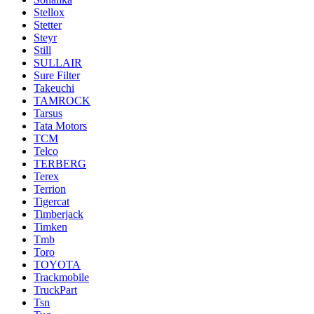
Stellox
Stetter
Steyr
Still
SULLAIR
Sure Filter
Takeuchi
TAMROCK
Tarsus
Tata Motors
TCM
Telco
TERBERG
Terex
Terrion
Tigercat
Timberjack
Timken
Tmb
Toro
TOYOTA
Trackmobile
TruckPart
Tsn