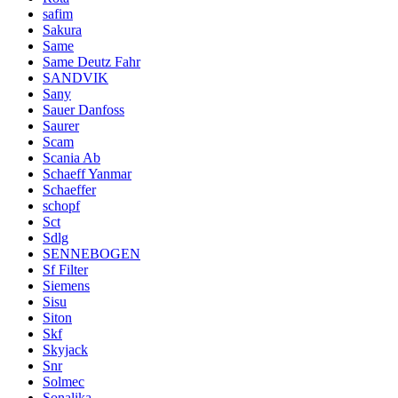
safim
Sakura
Same
Same Deutz Fahr
SANDVIK
Sany
Sauer Danfoss
Saurer
Scam
Scania Ab
Schaeff Yanmar
Schaeffer
schopf
Sct
Sdlg
SENNEBOGEN
Sf Filter
Siemens
Sisu
Siton
Skf
Skyjack
Snr
Solmec
Sonalika