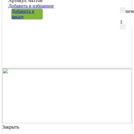
Артикул: 641108
Добавить в избранное
Добавить к
Количе
заказу
Закрыть