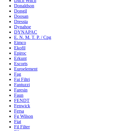
Ditch Witch
Donaldson
Dongil
Doosan
Dressta
Dynahoe
DYNAPAC
E. N. M. T. P. / Cpg
Eimco
Ekofil
Epiroc
Erkunt
Escorts
Euroelement
Fag
Fai Filtri
Fantuzzi
Faresin
Faun
FENDT
Fenwick
Fersa
Fg Wilson
Fiat
Fil Filter