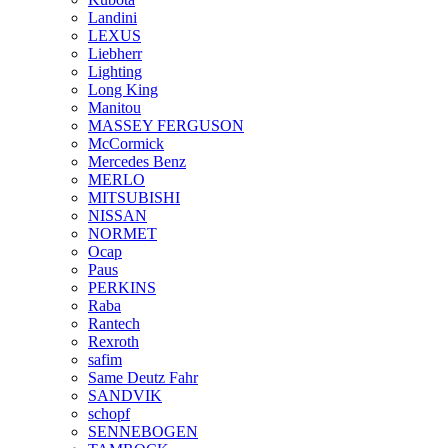
Landini
LEXUS
Liebherr
Lighting
Long King
Manitou
MASSEY FERGUSON
McCormick
Mercedes Benz
MERLO
MITSUBISHI
NISSAN
NORMET
Ocap
Paus
PERKINS
Raba
Rantech
Rexroth
safim
Same Deutz Fahr
SANDVIK
schopf
SENNEBOGEN