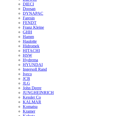
DIECI
Doosan
DYNAPAC
Faresin
FENDT
Franz Kleine
GHH
Hamm
Haulotte
Hidromek
HITACHI
HSW
Hydrema
HYUNDAI
Ingersoll Rand
Iveco
JCB
JLG
John Deere
JUNGHEINRICH
Kessler Co
KALMAR
Komatsu
Kramer
Kubota