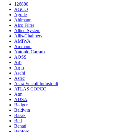
126880
AGCO
Agrale
Ahlmann
Alco Filter
Allied System
Allis-Chalmers
AMIWA
Ammann
Antonio Carraro
AOSS
Arb
Argo
Asahi
Astec
Astra Veicoli Industriali
ATLAS COPCO
Atm
AUSA
Badger
Baldwin
Basak
Bell
Benati
Benford