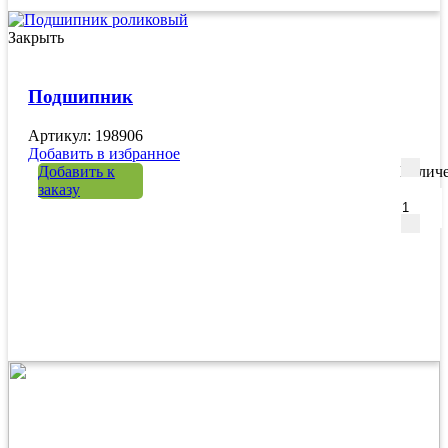
Закрыть
Подшипник
Артикул: 198906
Добавить в избранное
Добавить к
Количе
заказу