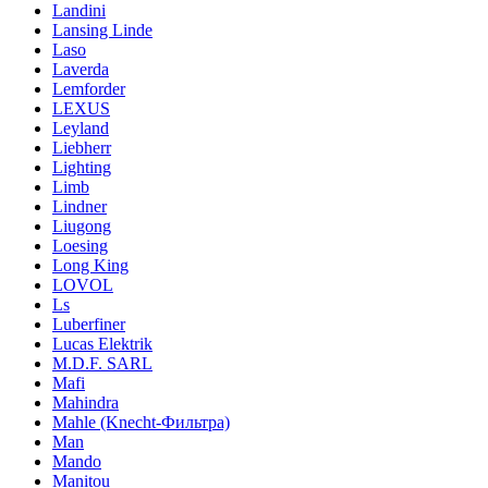
Landini
Lansing Linde
Laso
Laverda
Lemforder
LEXUS
Leyland
Liebherr
Lighting
Limb
Lindner
Liugong
Loesing
Long King
LOVOL
Ls
Luberfiner
Lucas Elektrik
M.D.F. SARL
Mafi
Mahindra
Mahle (Knecht-Фильтра)
Man
Mando
Manitou