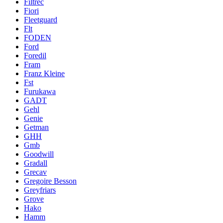
Filtrec
Fiori
Fleetguard
Flt
FODEN
Ford
Foredil
Fram
Franz Kleine
Fst
Furukawa
GADT
Gehl
Genie
Getman
GHH
Gmb
Goodwill
Gradall
Grecav
Gregoire Besson
Greyfriars
Grove
Hako
Hamm