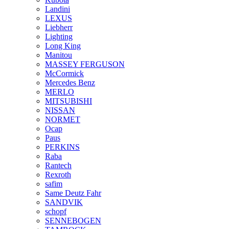
Landini
LEXUS
Liebherr
Lighting
Long King
Manitou
MASSEY FERGUSON
McCormick
Mercedes Benz
MERLO
MITSUBISHI
NISSAN
NORMET
Ocap
Paus
PERKINS
Raba
Rantech
Rexroth
safim
Same Deutz Fahr
SANDVIK
schopf
SENNEBOGEN