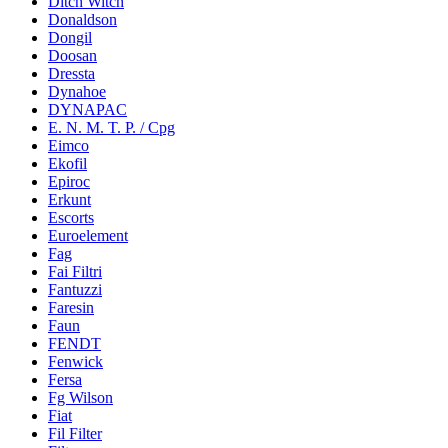
Ditch Witch
Donaldson
Dongil
Doosan
Dressta
Dynahoe
DYNAPAC
E. N. M. T. P. / Cpg
Eimco
Ekofil
Epiroc
Erkunt
Escorts
Euroelement
Fag
Fai Filtri
Fantuzzi
Faresin
Faun
FENDT
Fenwick
Fersa
Fg Wilson
Fiat
Fil Filter