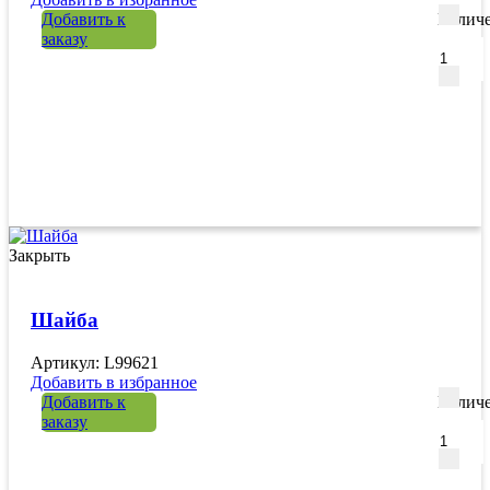
Добавить к
Количе
заказу
Закрыть
Шайба
Артикул: L99621
Добавить в избранное
Добавить к
Количе
заказу