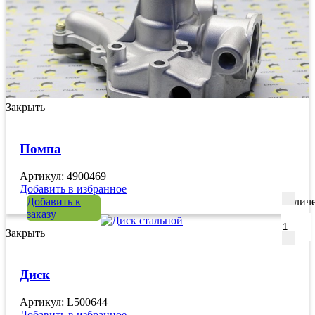
Закрыть
Помпа
Артикул: 4900469
Добавить в избранное
Добавить к
Количе
заказу
Закрыть
Диск
Артикул: L500644
Добавить в избранное