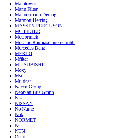
Manitowoc
Mann Filter
Mannesmann Demag
Marmon Herring
MASSEY FERGUSON
MC FILTER
McCormick
Mecalac Baumaschinen Gmbh
Mercedes Benz
MERLO
Mfilter
MITSUBISHI
Moxy
Mst
Multicar
Nacco Group
Neoplan Bus Gmbh
Nis
NISSAN
No Name
Nok
NORMET
Nsk
NTN
Ocap