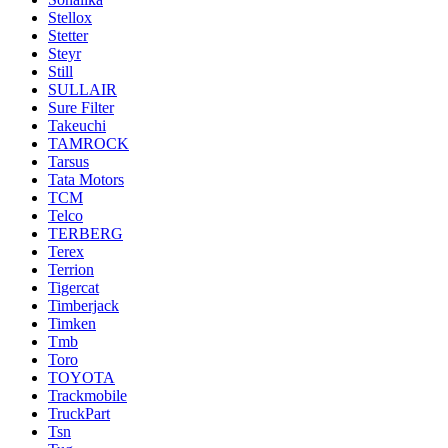
Stellox
Stetter
Steyr
Still
SULLAIR
Sure Filter
Takeuchi
TAMROCK
Tarsus
Tata Motors
TCM
Telco
TERBERG
Terex
Terrion
Tigercat
Timberjack
Timken
Tmb
Toro
TOYOTA
Trackmobile
TruckPart
Tsn