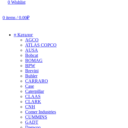
0
Wishlist
0
items
/
0.00
₽
≡ Каталог
AGCO
ATLAS COPCO
AUSA
Bobcat
BOMAG
BPW
Brevini
Buhler
CARRARO
Case
Caterpillar
CLAAS
CLARK
CNH
Comer Industries
CUMMINS
GADT
Daewoo