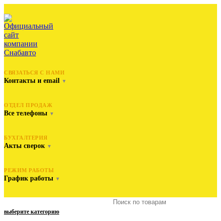
СВЯЗАТЬСЯ С НАМИ
Контакты и email
▼
ОТДЕЛ ПРОДАЖ
Все телефоны
▼
БУХГАЛТЕРИЯ
Акты сверок
▼
РЕЖИМ РАБОТЫ
График работы
▼
выберите категорию