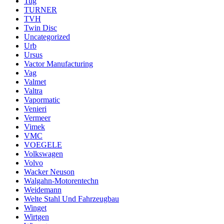
Tug
TURNER
TVH
Twin Disc
Uncategorized
Urb
Ursus
Vactor Manufacturing
Vag
Valmet
Valtra
Vapormatic
Venieri
Vermeer
Vimek
VMC
VOEGELE
Volkswagen
Volvo
Wacker Neuson
Walgahn-Motorentechn
Weidemann
Welte Stahl Und Fahrzeugbau
Winget
Wirtgen