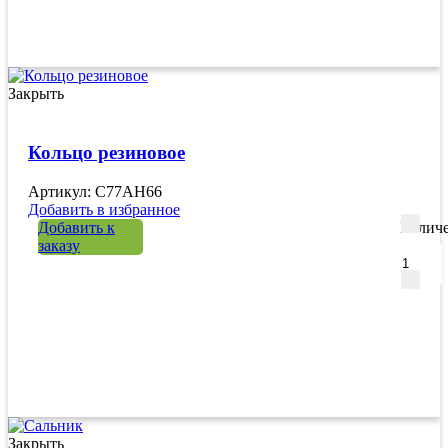
Закрыть
Кольцо резиновое
Артикул: C77AH66
Добавить в избранное
Добавить к
Количе
заказу
Закрыть