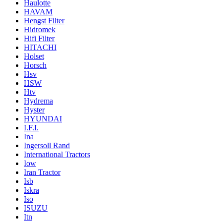
Haulotte
HAVAM
Hengst Filter
Hidromek
Hifi Filter
HITACHI
Holset
Horsch
Hsv
HSW
Htv
Hydrema
Hyster
HYUNDAI
I.F.I.
Ina
Ingersoll Rand
International Tractors
Iow
Iran Tractor
Isb
Iskra
Iso
ISUZU
Itn