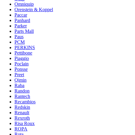
Omniquip
Orenstein & Koppel
Paccar
Panhard
Parker
Parts Mall
Paus
PCM
PERKINS
Pettibone
Piaggio
Poclain
Ponsse
Preet
Qimin
Raba
Randon
Rantech
Recambios
Redskin
Renault
Rexroth
Risa Roux
ROPA
Rota