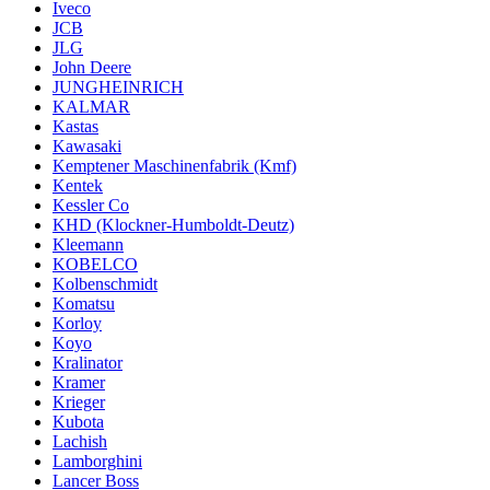
Iveco
JCB
JLG
John Deere
JUNGHEINRICH
KALMAR
Kastas
Kawasaki
Kemptener Maschinenfabrik (Kmf)
Kentek
Kessler Co
KHD (Klockner-Humboldt-Deutz)
Kleemann
KOBELCO
Kolbenschmidt
Komatsu
Korloy
Koyo
Kralinator
Kramer
Krieger
Kubota
Lachish
Lamborghini
Lancer Boss