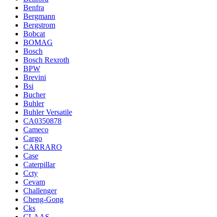
Benfra
Bergmann
Bergstrom
Bobcat
BOMAG
Bosch
Bosch Rexroth
BPW
Brevini
Bsi
Bucher
Buhler
Buhler Versatile
CA0350878
Cameco
Cargo
CARRARO
Case
Caterpillar
Ccty
Cevam
Challenger
Cheng-Gong
Cks
CLAAS