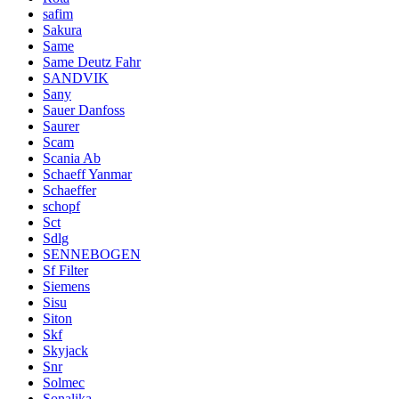
safim
Sakura
Same
Same Deutz Fahr
SANDVIK
Sany
Sauer Danfoss
Saurer
Scam
Scania Ab
Schaeff Yanmar
Schaeffer
schopf
Sct
Sdlg
SENNEBOGEN
Sf Filter
Siemens
Sisu
Siton
Skf
Skyjack
Snr
Solmec
Sonalika