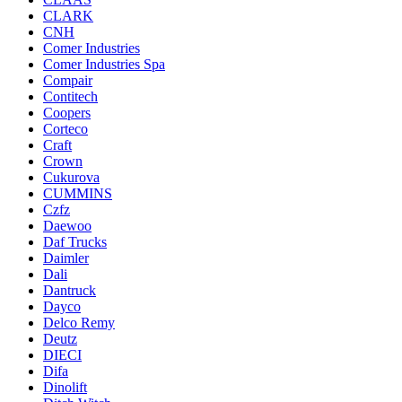
CLARK
CNH
Comer Industries
Comer Industries Spa
Compair
Contitech
Coopers
Corteco
Craft
Crown
Cukurova
CUMMINS
Czfz
Daewoo
Daf Trucks
Daimler
Dali
Dantruck
Dayco
Delco Remy
Deutz
DIECI
Difa
Dinolift