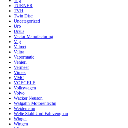
Tug
TURNER
TVH
Twin Disc
Uncategorized
Urb
Ursus
Vactor Manufacturing
Vag
Valmet
Valtra
Vapormatic
Venieri
Vermeer
Vimek
VMC
VOEGELE
Volkswagen
Volvo
Wacker Neuson
Walgahn-Motorentechn
Weidemann
Welte Stahl Und Fahrzeugbau
Winget
Wirtgen