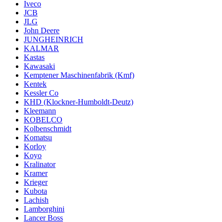
Iveco
JCB
JLG
John Deere
JUNGHEINRICH
KALMAR
Kastas
Kawasaki
Kemptener Maschinenfabrik (Kmf)
Kentek
Kessler Co
KHD (Klockner-Humboldt-Deutz)
Kleemann
KOBELCO
Kolbenschmidt
Komatsu
Korloy
Koyo
Kralinator
Kramer
Krieger
Kubota
Lachish
Lamborghini
Lancer Boss