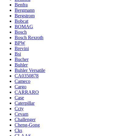
Benfra
Bergmann
Bergstrom
Bobcat
BOMAG
Bosch
Bosch Rexroth
BPW
Brevini
Bsi
Bucher
Buhler
Buhler Versatile
CA0350878
Cameco
Cargo
CARRARO
Case
Caterpillar
Ccty
Cevam
Challenger
Cheng-Gong
Cks
CLAAS