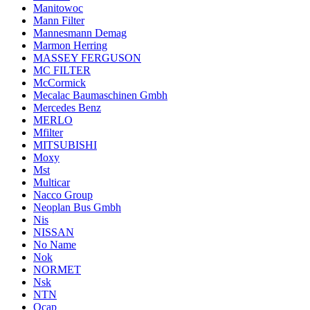
Manitowoc
Mann Filter
Mannesmann Demag
Marmon Herring
MASSEY FERGUSON
MC FILTER
McCormick
Mecalac Baumaschinen Gmbh
Mercedes Benz
MERLO
Mfilter
MITSUBISHI
Moxy
Mst
Multicar
Nacco Group
Neoplan Bus Gmbh
Nis
NISSAN
No Name
Nok
NORMET
Nsk
NTN
Ocap