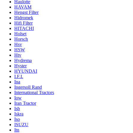
Haulotte
HAVAM
Hengst Filter
Hidromek
Hifi Filter
HITACHI
Holset
Horsch
Hsv
HSW
Htv
Hydrema
Hyster
HYUNDAI
I.F.I.
Ina
Ingersoll Rand
International Tractors
Iow
Iran Tractor
Isb
Iskra
Iso
ISUZU
Itn