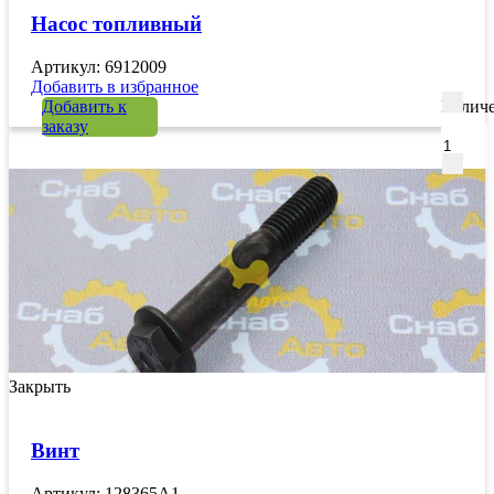
Насос топливный
Артикул: 6912009
Добавить в избранное
Добавить к
Количе
заказу
Закрыть
Винт
Артикул: 128365A1