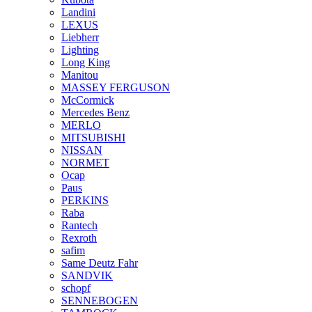
Landini
LEXUS
Liebherr
Lighting
Long King
Manitou
MASSEY FERGUSON
McCormick
Mercedes Benz
MERLO
MITSUBISHI
NISSAN
NORMET
Ocap
Paus
PERKINS
Raba
Rantech
Rexroth
safim
Same Deutz Fahr
SANDVIK
schopf
SENNEBOGEN