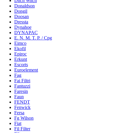
Ditch Witch
Donaldson
Dongil
Doosan
Dressta
Dynahoe
DYNAPAC
E. N. M. T. P. / Cpg
Eimco
Ekofil
Epiroc
Erkunt
Escorts
Euroelement
Fag
Fai Filtri
Fantuzzi
Faresin
Faun
FENDT
Fenwick
Fersa
Fg Wilson
Fiat
Fil Filter