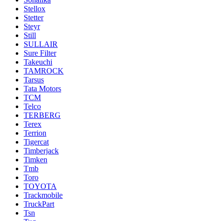
Stellox
Stetter
Steyr
Still
SULLAIR
Sure Filter
Takeuchi
TAMROCK
Tarsus
Tata Motors
TCM
Telco
TERBERG
Terex
Terrion
Tigercat
Timberjack
Timken
Tmb
Toro
TOYOTA
Trackmobile
TruckPart
Tsn