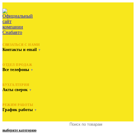
СВЯЗАТЬСЯ С НАМИ
Контакты и email
▼
ОТДЕЛ ПРОДАЖ
Все телефоны
▼
БУХГАЛТЕРИЯ
Акты сверок
▼
РЕЖИМ РАБОТЫ
График работы
▼
выберите категорию