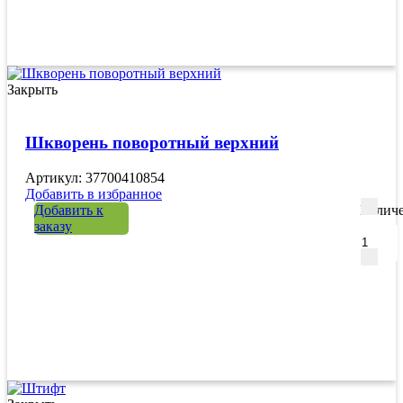
Закрыть
Шкворень поворотный верхний
Артикул: 37700410854
Добавить в избранное
Добавить к
Количе
заказу