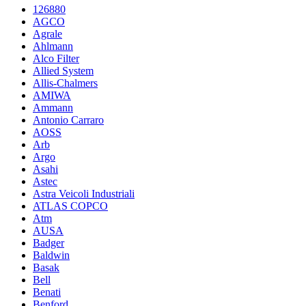
126880
AGCO
Agrale
Ahlmann
Alco Filter
Allied System
Allis-Chalmers
AMIWA
Ammann
Antonio Carraro
AOSS
Arb
Argo
Asahi
Astec
Astra Veicoli Industriali
ATLAS COPCO
Atm
AUSA
Badger
Baldwin
Basak
Bell
Benati
Benford