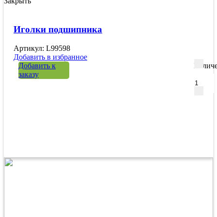
Закрыть
Иголки подшипника
Артикул: L99598
Добавить в избранное
Добавить к
Количе
заказу