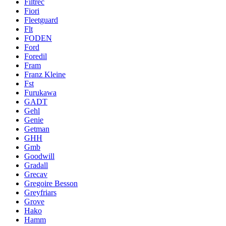
Filtrec
Fiori
Fleetguard
Flt
FODEN
Ford
Foredil
Fram
Franz Kleine
Fst
Furukawa
GADT
Gehl
Genie
Getman
GHH
Gmb
Goodwill
Gradall
Grecav
Gregoire Besson
Greyfriars
Grove
Hako
Hamm