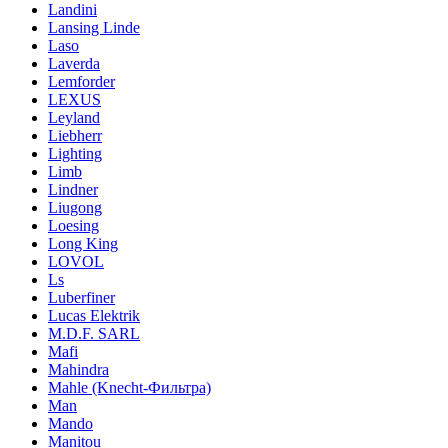
Landini
Lansing Linde
Laso
Laverda
Lemforder
LEXUS
Leyland
Liebherr
Lighting
Limb
Lindner
Liugong
Loesing
Long King
LOVOL
Ls
Luberfiner
Lucas Elektrik
M.D.F. SARL
Mafi
Mahindra
Mahle (Knecht-Фильтра)
Man
Mando
Manitou