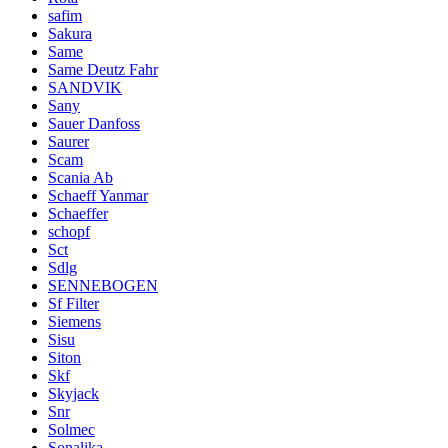
safim
Sakura
Same
Same Deutz Fahr
SANDVIK
Sany
Sauer Danfoss
Saurer
Scam
Scania Ab
Schaeff Yanmar
Schaeffer
schopf
Sct
Sdlg
SENNEBOGEN
Sf Filter
Siemens
Sisu
Siton
Skf
Skyjack
Snr
Solmec
Sonalika