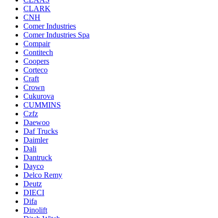
CLARK
CNH
Comer Industries
Comer Industries Spa
Compair
Contitech
Coopers
Corteco
Craft
Crown
Cukurova
CUMMINS
Czfz
Daewoo
Daf Trucks
Daimler
Dali
Dantruck
Dayco
Delco Remy
Deutz
DIECI
Difa
Dinolift