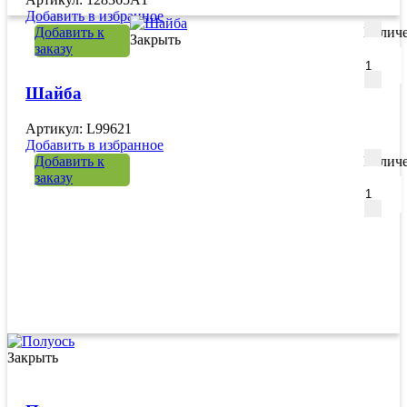
Добавить в избранное
Добавить к
Количе
Закрыть
заказу
Шайба
Артикул: L99621
Добавить в избранное
Добавить к
Количе
заказу
Закрыть