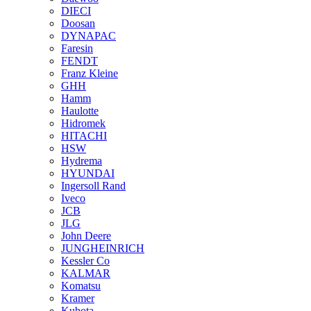
DIECI
Doosan
DYNAPAC
Faresin
FENDT
Franz Kleine
GHH
Hamm
Haulotte
Hidromek
HITACHI
HSW
Hydrema
HYUNDAI
Ingersoll Rand
Iveco
JCB
JLG
John Deere
JUNGHEINRICH
Kessler Co
KALMAR
Komatsu
Kramer
Kubota