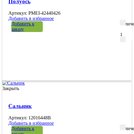
Полуось
Артикул: PMEI-42440426
Добавить в избранное
Добавить к
Количе
заказу
Закрыть
Сальник
Артикул: 12016448B
Добавить в избранное
Добавить к
Количе
заказу