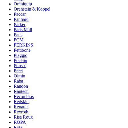
Omniquip
Orenstein & Koppel
Paccar
Panhard
Parker
Parts Mall
Paus
PCM
PERKINS
Pettibone
Piaggio
Poclain
Ponsse
Preet
Qimin
Raba
Randon
Rantech
Recambios
Redskin
Renault
Rexroth
Risa Roux
ROPA
Rota