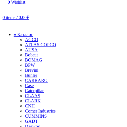
0
Wishlist
0
items
/
0.00
₽
≡ Каталог
AGCO
ATLAS COPCO
AUSA
Bobcat
BOMAG
BPW
Brevini
Buhler
CARRARO
Case
Caterpillar
CLAAS
CLARK
CNH
Comer Industries
CUMMINS
GADT
Daewoo