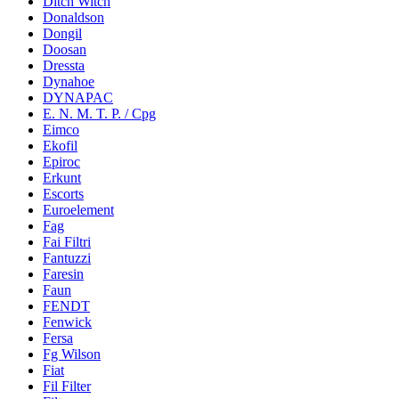
Ditch Witch
Donaldson
Dongil
Doosan
Dressta
Dynahoe
DYNAPAC
E. N. M. T. P. / Cpg
Eimco
Ekofil
Epiroc
Erkunt
Escorts
Euroelement
Fag
Fai Filtri
Fantuzzi
Faresin
Faun
FENDT
Fenwick
Fersa
Fg Wilson
Fiat
Fil Filter