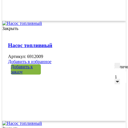
Закрыть
Насос топливный
Артикул: 6912009
Добавить в избранное
Добавить к
Количе
заказу