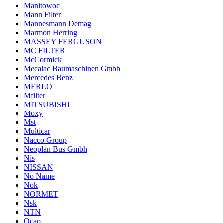
Manitowoc
Mann Filter
Mannesmann Demag
Marmon Herring
MASSEY FERGUSON
MC FILTER
McCormick
Mecalac Baumaschinen Gmbh
Mercedes Benz
MERLO
Mfilter
MITSUBISHI
Moxy
Mst
Multicar
Nacco Group
Neoplan Bus Gmbh
Nis
NISSAN
No Name
Nok
NORMET
Nsk
NTN
Ocap