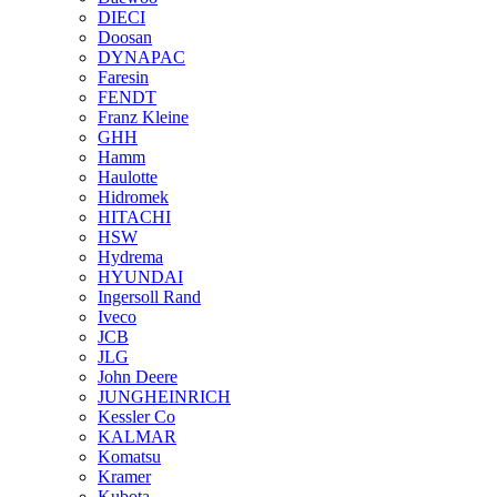
DIECI
Doosan
DYNAPAC
Faresin
FENDT
Franz Kleine
GHH
Hamm
Haulotte
Hidromek
HITACHI
HSW
Hydrema
HYUNDAI
Ingersoll Rand
Iveco
JCB
JLG
John Deere
JUNGHEINRICH
Kessler Co
KALMAR
Komatsu
Kramer
Kubota