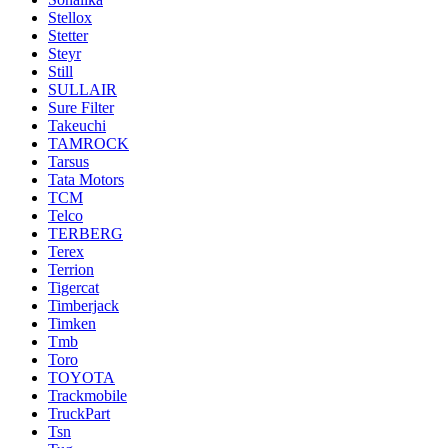
Stellox
Stetter
Steyr
Still
SULLAIR
Sure Filter
Takeuchi
TAMROCK
Tarsus
Tata Motors
TCM
Telco
TERBERG
Terex
Terrion
Tigercat
Timberjack
Timken
Tmb
Toro
TOYOTA
Trackmobile
TruckPart
Tsn