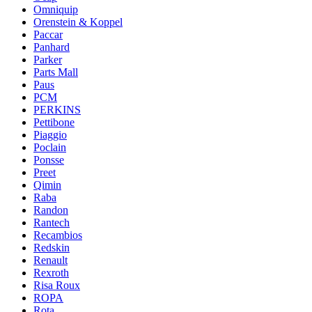
Omniquip
Orenstein & Koppel
Paccar
Panhard
Parker
Parts Mall
Paus
PCM
PERKINS
Pettibone
Piaggio
Poclain
Ponsse
Preet
Qimin
Raba
Randon
Rantech
Recambios
Redskin
Renault
Rexroth
Risa Roux
ROPA
Rota