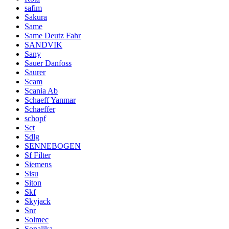
safim
Sakura
Same
Same Deutz Fahr
SANDVIK
Sany
Sauer Danfoss
Saurer
Scam
Scania Ab
Schaeff Yanmar
Schaeffer
schopf
Sct
Sdlg
SENNEBOGEN
Sf Filter
Siemens
Sisu
Siton
Skf
Skyjack
Snr
Solmec
Sonalika