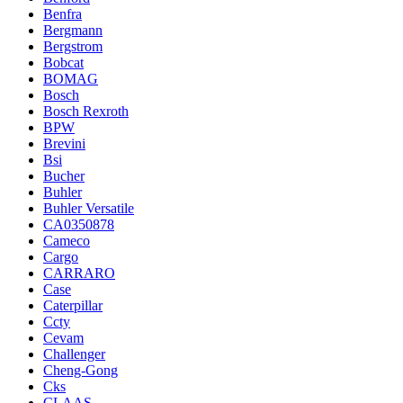
Benfra
Bergmann
Bergstrom
Bobcat
BOMAG
Bosch
Bosch Rexroth
BPW
Brevini
Bsi
Bucher
Buhler
Buhler Versatile
CA0350878
Cameco
Cargo
CARRARO
Case
Caterpillar
Ccty
Cevam
Challenger
Cheng-Gong
Cks
CLAAS