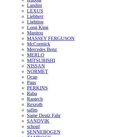
Landini
LEXUS
Liebherr
Lighting
Long King
Manitou
MASSEY FERGUSON
McCormick
Mercedes Benz
MERLO
MITSUBISHI
NISSAN
NORMET
Ocap
Paus
PERKINS
Raba
Rantech
Rexroth
safim
Same Deutz Fahr
SANDVIK
schopf
SENNEBOGEN