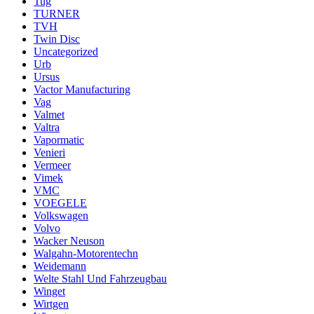
Tug
TURNER
TVH
Twin Disc
Uncategorized
Urb
Ursus
Vactor Manufacturing
Vag
Valmet
Valtra
Vapormatic
Venieri
Vermeer
Vimek
VMC
VOEGELE
Volkswagen
Volvo
Wacker Neuson
Walgahn-Motorentechn
Weidemann
Welte Stahl Und Fahrzeugbau
Winget
Wirtgen