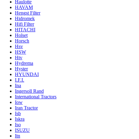
Haulotte
HAVAM
Hengst Filter
Hidromek
Hifi Filter
HITACHI
Holset
Horsch
Hsv
HSW
Htv
Hydrema
Hyster
HYUNDAI
I.F.I.
Ina
Ingersoll Rand
International Tractors
Iow
Iran Tractor
Isb
Iskra
Iso
ISUZU
Itn