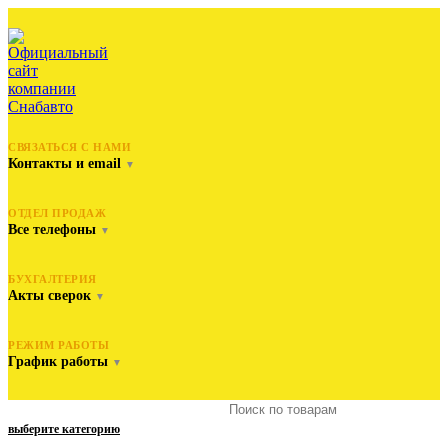
СВЯЗАТЬСЯ С НАМИ
Контакты и email
▼
ОТДЕЛ ПРОДАЖ
Все телефоны
▼
БУХГАЛТЕРИЯ
Акты сверок
▼
РЕЖИМ РАБОТЫ
График работы
▼
выберите категорию