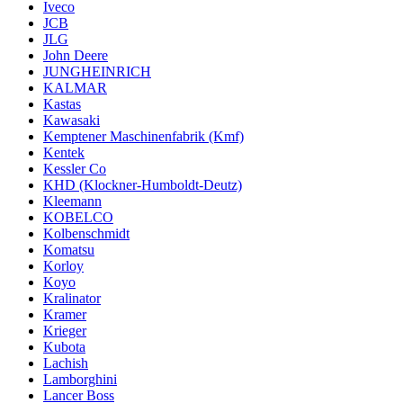
Iveco
JCB
JLG
John Deere
JUNGHEINRICH
KALMAR
Kastas
Kawasaki
Kemptener Maschinenfabrik (Kmf)
Kentek
Kessler Co
KHD (Klockner-Humboldt-Deutz)
Kleemann
KOBELCO
Kolbenschmidt
Komatsu
Korloy
Koyo
Kralinator
Kramer
Krieger
Kubota
Lachish
Lamborghini
Lancer Boss