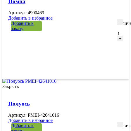
Помпа
Артикул: 4900469
Добавить в избранное
Добавить к
Количе
заказу
Закрыть
Полуось
Артикул: PMEI-42641016
Добавить в избранное
Добавить к
Количе
заказу