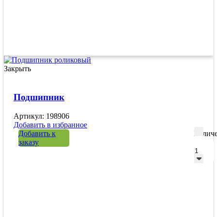
Закрыть
Подшипник
Артикул: 198906
Добавить в избранное
Добавить к
Количе
заказу