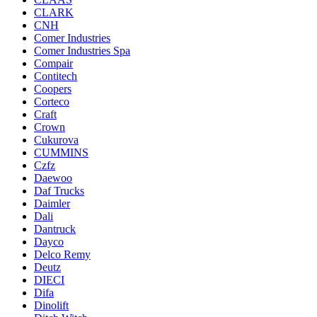
CLARK
CNH
Comer Industries
Comer Industries Spa
Compair
Contitech
Coopers
Corteco
Craft
Crown
Cukurova
CUMMINS
Czfz
Daewoo
Daf Trucks
Daimler
Dali
Dantruck
Dayco
Delco Remy
Deutz
DIECI
Difa
Dinolift