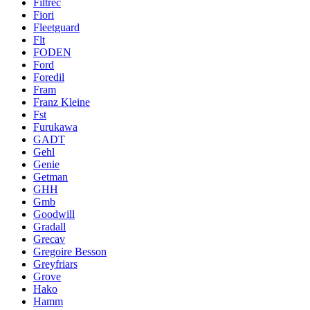
Filtrec
Fiori
Fleetguard
Flt
FODEN
Ford
Foredil
Fram
Franz Kleine
Fst
Furukawa
GADT
Gehl
Genie
Getman
GHH
Gmb
Goodwill
Gradall
Grecav
Gregoire Besson
Greyfriars
Grove
Hako
Hamm