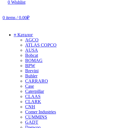
0
Wishlist
0
items
/
0.00
₽
≡ Каталог
AGCO
ATLAS COPCO
AUSA
Bobcat
BOMAG
BPW
Brevini
Buhler
CARRARO
Case
Caterpillar
CLAAS
CLARK
CNH
Comer Industries
CUMMINS
GADT
Daewoo