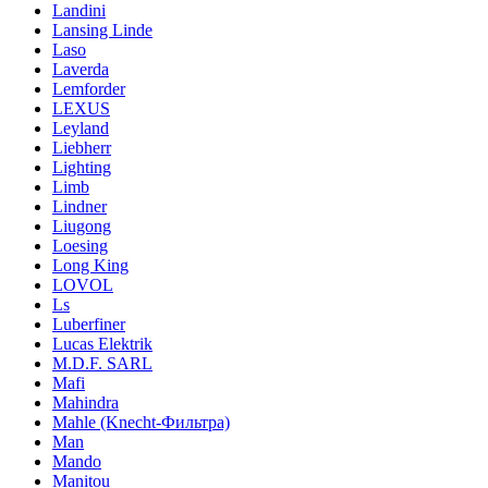
Landini
Lansing Linde
Laso
Laverda
Lemforder
LEXUS
Leyland
Liebherr
Lighting
Limb
Lindner
Liugong
Loesing
Long King
LOVOL
Ls
Luberfiner
Lucas Elektrik
M.D.F. SARL
Mafi
Mahindra
Mahle (Knecht-Фильтра)
Man
Mando
Manitou