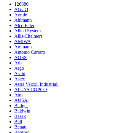
126880
AGCO
Agrale
Ahlmann
Alco Filter
Allied System
Allis-Chalmers
AMIWA
Ammann
Antonio Carraro
AOSS
Arb
Argo
Asahi
Astec
Astra Veicoli Industriali
ATLAS COPCO
Atm
AUSA
Badger
Baldwin
Basak
Bell
Benati
Benford