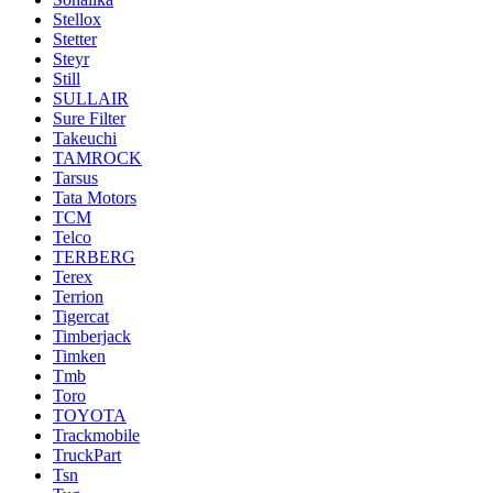
Stellox
Stetter
Steyr
Still
SULLAIR
Sure Filter
Takeuchi
TAMROCK
Tarsus
Tata Motors
TCM
Telco
TERBERG
Terex
Terrion
Tigercat
Timberjack
Timken
Tmb
Toro
TOYOTA
Trackmobile
TruckPart
Tsn