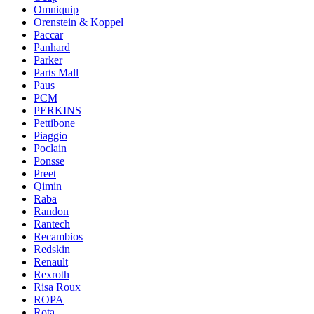
Omniquip
Orenstein & Koppel
Paccar
Panhard
Parker
Parts Mall
Paus
PCM
PERKINS
Pettibone
Piaggio
Poclain
Ponsse
Preet
Qimin
Raba
Randon
Rantech
Recambios
Redskin
Renault
Rexroth
Risa Roux
ROPA
Rota