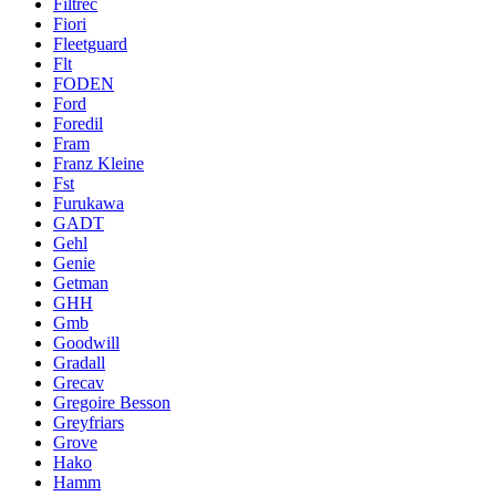
Filtrec
Fiori
Fleetguard
Flt
FODEN
Ford
Foredil
Fram
Franz Kleine
Fst
Furukawa
GADT
Gehl
Genie
Getman
GHH
Gmb
Goodwill
Gradall
Grecav
Gregoire Besson
Greyfriars
Grove
Hako
Hamm