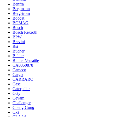
Benfra
Bergmann
Bergstrom
Bobcat
BOMAG
Bosch
Bosch Rexroth
BPW
Brevini
Bsi
Bucher
Buhler
Buhler Versatile
CA0350878
Cameco
Cargo
CARRARO
Case
Caterpillar
Ccty
Cevam
Challenger
Cheng-Gong
Cks
CLAAS