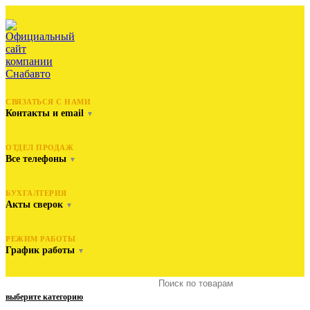
СВЯЗАТЬСЯ С НАМИ
Контакты и email
▼
ОТДЕЛ ПРОДАЖ
Все телефоны
▼
БУХГАЛТЕРИЯ
Акты сверок
▼
РЕЖИМ РАБОТЫ
График работы
▼
выберите категорию