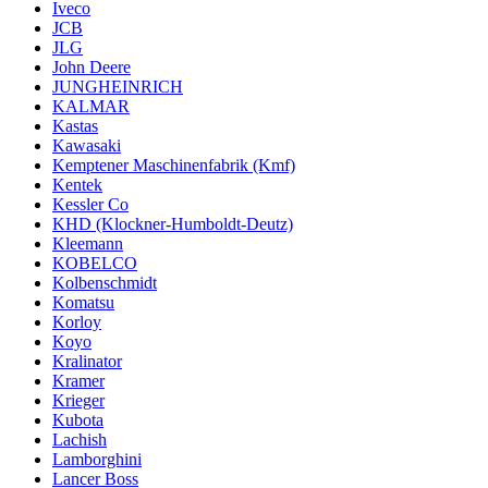
Iveco
JCB
JLG
John Deere
JUNGHEINRICH
KALMAR
Kastas
Kawasaki
Kemptener Maschinenfabrik (Kmf)
Kentek
Kessler Co
KHD (Klockner-Humboldt-Deutz)
Kleemann
KOBELCO
Kolbenschmidt
Komatsu
Korloy
Koyo
Kralinator
Kramer
Krieger
Kubota
Lachish
Lamborghini
Lancer Boss