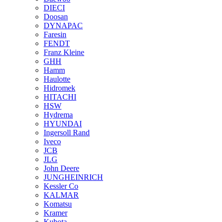
DIECI
Doosan
DYNAPAC
Faresin
FENDT
Franz Kleine
GHH
Hamm
Haulotte
Hidromek
HITACHI
HSW
Hydrema
HYUNDAI
Ingersoll Rand
Iveco
JCB
JLG
John Deere
JUNGHEINRICH
Kessler Co
KALMAR
Komatsu
Kramer
Kubota