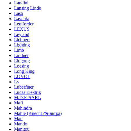
Landini
Lansing Linde
Laso
Laverda
Lemforder
LEXUS
Leyland
Liebherr
Lighting
Limb
Lindner
Liugong
Loesing
Long King
LOVOL
Ls
Luberfiner
Lucas Elektrik
M.D.F. SARL
Mafi
Mahindra
Mahle (Knecht-Фильтра)
Man
Mando
Manitou