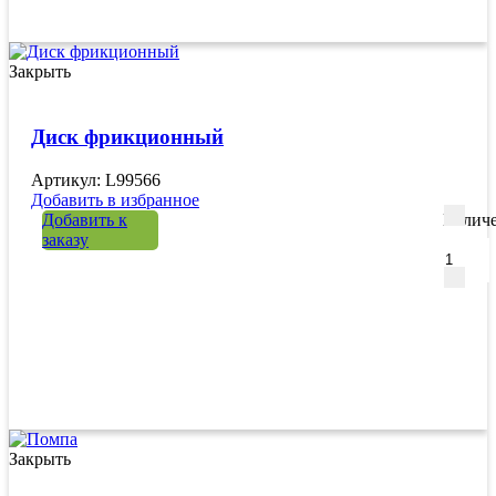
Закрыть
Диск фрикционный
Артикул: L99566
Добавить в избранное
Добавить к
Количе
заказу
Закрыть