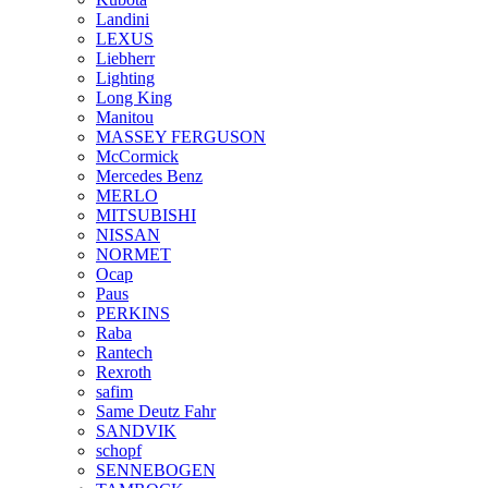
Landini
LEXUS
Liebherr
Lighting
Long King
Manitou
MASSEY FERGUSON
McCormick
Mercedes Benz
MERLO
MITSUBISHI
NISSAN
NORMET
Ocap
Paus
PERKINS
Raba
Rantech
Rexroth
safim
Same Deutz Fahr
SANDVIK
schopf
SENNEBOGEN