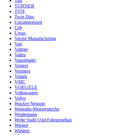
Tug
TURNER
TVH
Twin Disc
Uncategorized
Urb
Ursus
Vactor Manufacturing
Vag
Valmet
Valtra
Vapormatic
Venieri
Vermeer
Vimek
VMC
VOEGELE
Volkswagen
Volvo
Wacker Neuson
Walgahn-Motorentechn
Weidemann
Welte Stahl Und Fahrzeugbau
Winget
Wirtgen