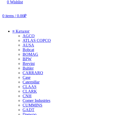
0
Wishlist
0
items
/
0.00
₽
≡ Каталог
AGCO
ATLAS COPCO
AUSA
Bobcat
BOMAG
BPW
Brevini
Buhler
CARRARO
Case
Caterpillar
CLAAS
CLARK
CNH
Comer Industries
CUMMINS
GADT
Daewoo