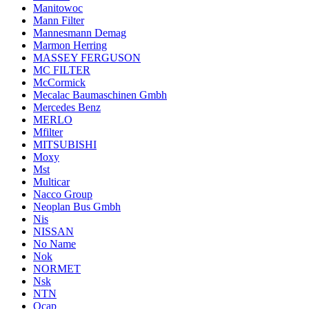
Manitowoc
Mann Filter
Mannesmann Demag
Marmon Herring
MASSEY FERGUSON
MC FILTER
McCormick
Mecalac Baumaschinen Gmbh
Mercedes Benz
MERLO
Mfilter
MITSUBISHI
Moxy
Mst
Multicar
Nacco Group
Neoplan Bus Gmbh
Nis
NISSAN
No Name
Nok
NORMET
Nsk
NTN
Ocap