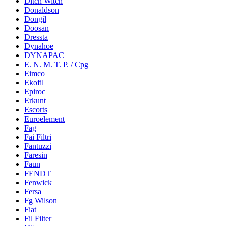
Ditch Witch
Donaldson
Dongil
Doosan
Dressta
Dynahoe
DYNAPAC
E. N. M. T. P. / Cpg
Eimco
Ekofil
Epiroc
Erkunt
Escorts
Euroelement
Fag
Fai Filtri
Fantuzzi
Faresin
Faun
FENDT
Fenwick
Fersa
Fg Wilson
Fiat
Fil Filter