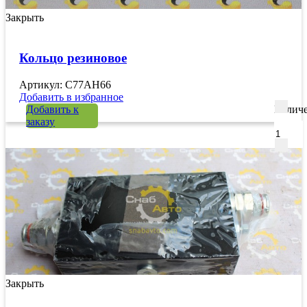
Закрыть
Кольцо резиновое
Артикул: C77AH66
Добавить в избранное
Добавить к
Количе
заказу
Закрыть