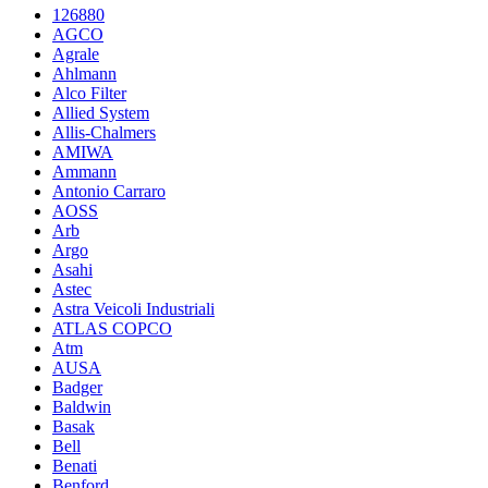
126880
AGCO
Agrale
Ahlmann
Alco Filter
Allied System
Allis-Chalmers
AMIWA
Ammann
Antonio Carraro
AOSS
Arb
Argo
Asahi
Astec
Astra Veicoli Industriali
ATLAS COPCO
Atm
AUSA
Badger
Baldwin
Basak
Bell
Benati
Benford