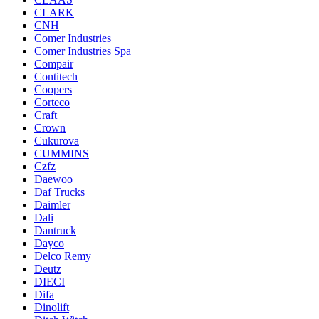
CLARK
CNH
Comer Industries
Comer Industries Spa
Compair
Contitech
Coopers
Corteco
Craft
Crown
Cukurova
CUMMINS
Czfz
Daewoo
Daf Trucks
Daimler
Dali
Dantruck
Dayco
Delco Remy
Deutz
DIECI
Difa
Dinolift