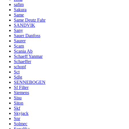
safim
Sakura
Same
Same Deutz Fahr
SANDVIK
Sany
Sauer Danfoss
Saurer
Scam
Scania Ab
Schaeff Yanmar
Schaeffer
schopf
Sct
Sdlg
SENNEBOGEN
Sf Filter
Siemens
Sisu
Siton
Skf
Skyjack
Snr
Solmec
Sonalika