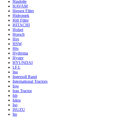
Haulotte
HAVAM
Hengst Filter
Hidromek
Hifi Filter
HITACHI
Holset
Horsch
Hsv
HSW
Htv
Hydrema
Hyster
HYUNDAI
I.F.I.
Ina
Ingersoll Rand
International Tractors
Iow
Iran Tractor
Isb
Iskra
Iso
ISUZU
Itn