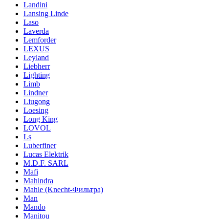
Landini
Lansing Linde
Laso
Laverda
Lemforder
LEXUS
Leyland
Liebherr
Lighting
Limb
Lindner
Liugong
Loesing
Long King
LOVOL
Ls
Luberfiner
Lucas Elektrik
M.D.F. SARL
Mafi
Mahindra
Mahle (Knecht-Фильтра)
Man
Mando
Manitou