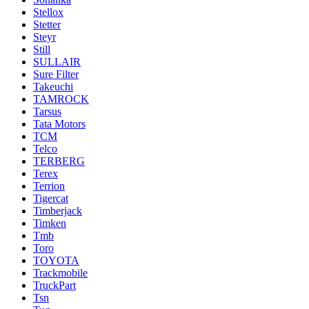
Stellox
Stetter
Steyr
Still
SULLAIR
Sure Filter
Takeuchi
TAMROCK
Tarsus
Tata Motors
TCM
Telco
TERBERG
Terex
Terrion
Tigercat
Timberjack
Timken
Tmb
Toro
TOYOTA
Trackmobile
TruckPart
Tsn