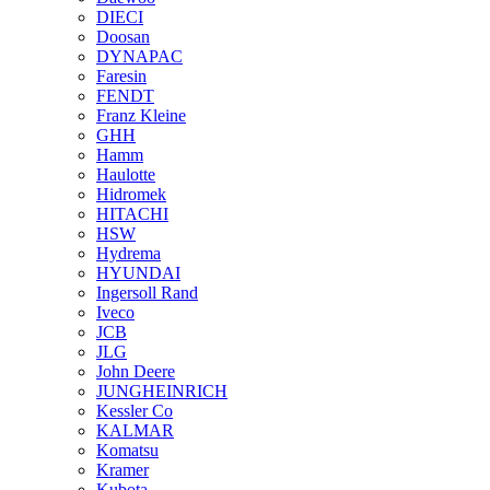
DIECI
Doosan
DYNAPAC
Faresin
FENDT
Franz Kleine
GHH
Hamm
Haulotte
Hidromek
HITACHI
HSW
Hydrema
HYUNDAI
Ingersoll Rand
Iveco
JCB
JLG
John Deere
JUNGHEINRICH
Kessler Co
KALMAR
Komatsu
Kramer
Kubota