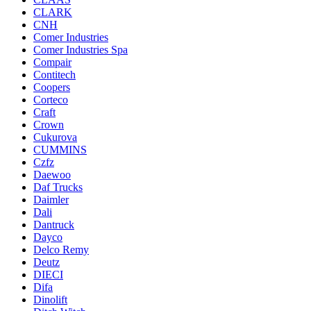
CLARK
CNH
Comer Industries
Comer Industries Spa
Compair
Contitech
Coopers
Corteco
Craft
Crown
Cukurova
CUMMINS
Czfz
Daewoo
Daf Trucks
Daimler
Dali
Dantruck
Dayco
Delco Remy
Deutz
DIECI
Difa
Dinolift