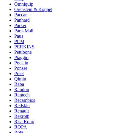
Omniquip
Orenstein & Koppel
Paccar
Panhard
Parker
Parts Mall
Paus
PCM
PERKINS
Pettibone
Piaggio
Poclain
Ponsse
Preet
Qimin
Raba
Randon
Rantech
Recambios
Redskin
Renault
Rexroth
Risa Roux
ROPA
Rota