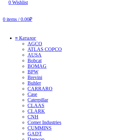
0
Wishlist
0
items
/
0.00
₽
≡ Каталог
AGCO
ATLAS COPCO
AUSA
Bobcat
BOMAG
BPW
Brevini
Buhler
CARRARO
Case
Caterpillar
CLAAS
CLARK
CNH
Comer Industries
CUMMINS
GADT
Daewoo