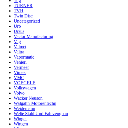
Tug
TURNER
TVH
Twin Disc
Uncategorized
Urb
Ursus
Vactor Manufacturing
Vag
Valmet
Valtra
Vapormatic
Venieri
Vermeer
Vimek
VMC
VOEGELE
Volkswagen
Volvo
Wacker Neuson
Walgahn-Motorentechn
Weidemann
Welte Stahl Und Fahrzeugbau
Winget
Wirtgen