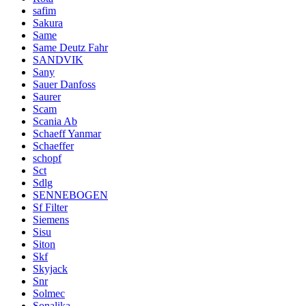
safim
Sakura
Same
Same Deutz Fahr
SANDVIK
Sany
Sauer Danfoss
Saurer
Scam
Scania Ab
Schaeff Yanmar
Schaeffer
schopf
Sct
Sdlg
SENNEBOGEN
Sf Filter
Siemens
Sisu
Siton
Skf
Skyjack
Snr
Solmec
Sonalika