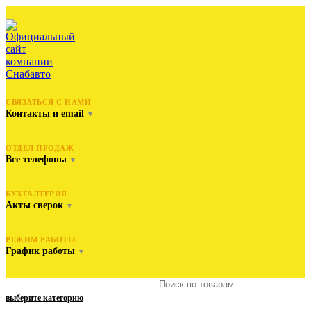
СВЯЗАТЬСЯ С НАМИ
Контакты и email
▼
ОТДЕЛ ПРОДАЖ
Все телефоны
▼
БУХГАЛТЕРИЯ
Акты сверок
▼
РЕЖИМ РАБОТЫ
График работы
▼
выберите категорию