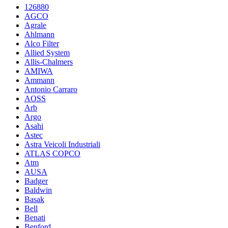
126880
AGCO
Agrale
Ahlmann
Alco Filter
Allied System
Allis-Chalmers
AMIWA
Ammann
Antonio Carraro
AOSS
Arb
Argo
Asahi
Astec
Astra Veicoli Industriali
ATLAS COPCO
Atm
AUSA
Badger
Baldwin
Basak
Bell
Benati
Benford