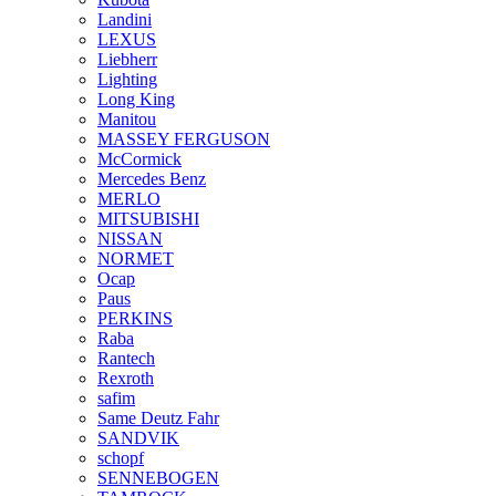
Landini
LEXUS
Liebherr
Lighting
Long King
Manitou
MASSEY FERGUSON
McCormick
Mercedes Benz
MERLO
MITSUBISHI
NISSAN
NORMET
Ocap
Paus
PERKINS
Raba
Rantech
Rexroth
safim
Same Deutz Fahr
SANDVIK
schopf
SENNEBOGEN