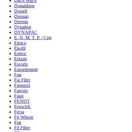
Ditch Witch
Donaldson
Dongil
Doosan
Dressta
Dynahoe
DYNAPAC
E. N. M. T. P. / Cpg
Eimco
Ekofil
Epiroc
Erkunt
Escorts
Euroelement
Fag
Fai Filtri
Fantuzzi
Faresin
Faun
FENDT
Fenwick
Fersa
Fg Wilson
Fiat
Fil Filter