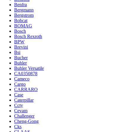
Benfra
Bergmann
Bergstrom
Bobcat
BOMAG
Bosch
Bosch Rexroth
BPW
Brevini
Bsi
Bucher
Buhler
Buhler Versatile
CA0350878
Cameco
Cargo
CARRARO
Case
Caterpillar
Ccty
Cevam
Challenger
Cheng-Gong
Cks
CLAAS