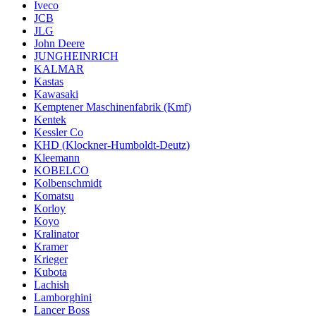
Iveco
JCB
JLG
John Deere
JUNGHEINRICH
KALMAR
Kastas
Kawasaki
Kemptener Maschinenfabrik (Kmf)
Kentek
Kessler Co
KHD (Klockner-Humboldt-Deutz)
Kleemann
KOBELCO
Kolbenschmidt
Komatsu
Korloy
Koyo
Kralinator
Kramer
Krieger
Kubota
Lachish
Lamborghini
Lancer Boss