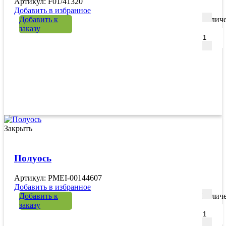
Артикул: F01/41320
Добавить в избранное
Добавить к
Количе
заказу
Закрыть
Полуось
Артикул: PMEI-00144607
Добавить в избранное
Добавить к
Количе
заказу