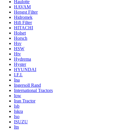
Haulotte
HAVAM
Hengst Filter
Hidromek
Hifi Filter
HITACHI
Holset
Horsch
Hsv
HSW
Htv
Hydrema
Hyster
HYUNDAI
I.F.I.
Ina
Ingersoll Rand
International Tractors
Iow
Iran Tractor
Isb
Iskra
Iso
ISUZU
Itn