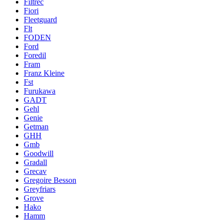
Filtrec
Fiori
Fleetguard
Flt
FODEN
Ford
Foredil
Fram
Franz Kleine
Fst
Furukawa
GADT
Gehl
Genie
Getman
GHH
Gmb
Goodwill
Gradall
Grecav
Gregoire Besson
Greyfriars
Grove
Hako
Hamm