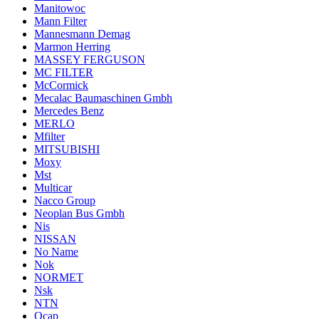
Manitowoc
Mann Filter
Mannesmann Demag
Marmon Herring
MASSEY FERGUSON
MC FILTER
McCormick
Mecalac Baumaschinen Gmbh
Mercedes Benz
MERLO
Mfilter
MITSUBISHI
Moxy
Mst
Multicar
Nacco Group
Neoplan Bus Gmbh
Nis
NISSAN
No Name
Nok
NORMET
Nsk
NTN
Ocap