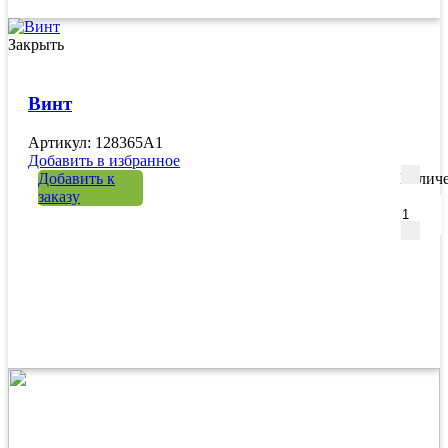
Закрыть
Винт
Артикул: 128365A1
Добавить в избранное
Добавить к
Количе
заказу