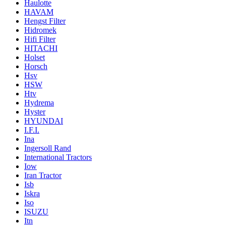
Haulotte
HAVAM
Hengst Filter
Hidromek
Hifi Filter
HITACHI
Holset
Horsch
Hsv
HSW
Htv
Hydrema
Hyster
HYUNDAI
I.F.I.
Ina
Ingersoll Rand
International Tractors
Iow
Iran Tractor
Isb
Iskra
Iso
ISUZU
Itn