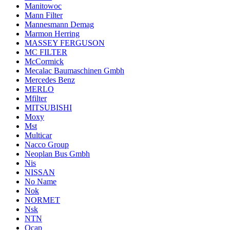
Manitowoc
Mann Filter
Mannesmann Demag
Marmon Herring
MASSEY FERGUSON
MC FILTER
McCormick
Mecalac Baumaschinen Gmbh
Mercedes Benz
MERLO
Mfilter
MITSUBISHI
Moxy
Mst
Multicar
Nacco Group
Neoplan Bus Gmbh
Nis
NISSAN
No Name
Nok
NORMET
Nsk
NTN
Ocap