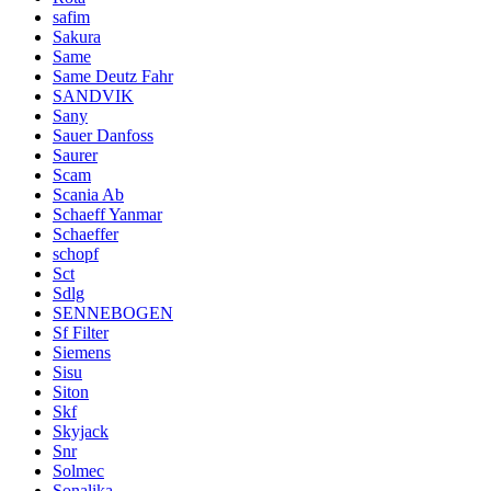
safim
Sakura
Same
Same Deutz Fahr
SANDVIK
Sany
Sauer Danfoss
Saurer
Scam
Scania Ab
Schaeff Yanmar
Schaeffer
schopf
Sct
Sdlg
SENNEBOGEN
Sf Filter
Siemens
Sisu
Siton
Skf
Skyjack
Snr
Solmec
Sonalika