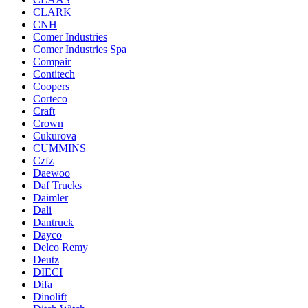
CLARK
CNH
Comer Industries
Comer Industries Spa
Compair
Contitech
Coopers
Corteco
Craft
Crown
Cukurova
CUMMINS
Czfz
Daewoo
Daf Trucks
Daimler
Dali
Dantruck
Dayco
Delco Remy
Deutz
DIECI
Difa
Dinolift