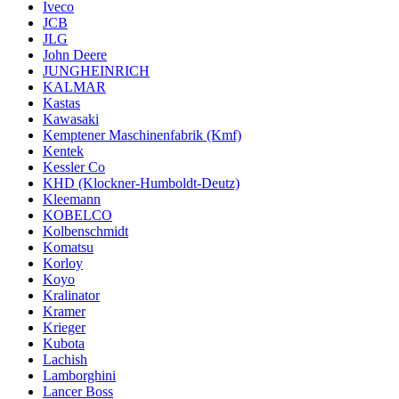
Iveco
JCB
JLG
John Deere
JUNGHEINRICH
KALMAR
Kastas
Kawasaki
Kemptener Maschinenfabrik (Kmf)
Kentek
Kessler Co
KHD (Klockner-Humboldt-Deutz)
Kleemann
KOBELCO
Kolbenschmidt
Komatsu
Korloy
Koyo
Kralinator
Kramer
Krieger
Kubota
Lachish
Lamborghini
Lancer Boss