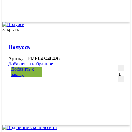
Закрыть
Полуось
Артикул: PMEI-42440426
Добавить в избранное
Количе
Добавить к
заказу