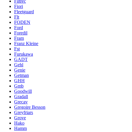
Filtrec
Fiori
Fleetguard
Flt
FODEN
Ford
Foredil
Fram
Franz Kleine
Fst
Furukawa
GADT
Gehl
Genie
Getman
GHH
Gmb
Goodwill
Gradall
Grecav
Gregoire Besson
Greyfriars
Grove
Hako
Hamm