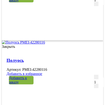
заказу
Закрыть
Полуось
Артикул: PMEI-42280116
Добавить в избранное
Количе
Добавить к
заказу