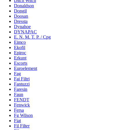
Ditch Witch
Donaldson
Dongil
Doosan
Dressta
Dynahoe
DYNAPAC
E. N. M. T. P. / Cpg
Eimco
Ekofil
Epiroc
Erkunt
Escorts
Euroelement
Fag
Fai Filtri
Fantuzzi
Faresin
Faun
FENDT
Fenwick
Fersa
Fg Wilson
Fiat
Fil Filter