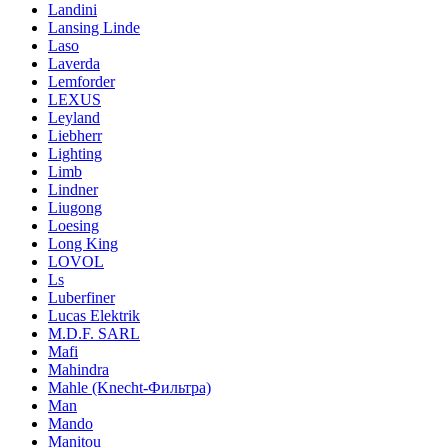
Landini
Lansing Linde
Laso
Laverda
Lemforder
LEXUS
Leyland
Liebherr
Lighting
Limb
Lindner
Liugong
Loesing
Long King
LOVOL
Ls
Luberfiner
Lucas Elektrik
M.D.F. SARL
Mafi
Mahindra
Mahle (Knecht-Фильтра)
Man
Mando
Manitou