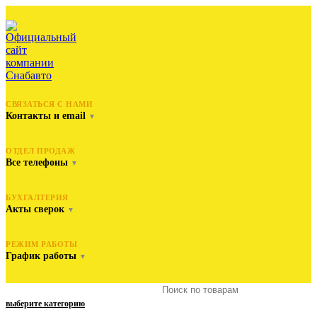
СВЯЗАТЬСЯ С НАМИ
Контакты и email
▼
ОТДЕЛ ПРОДАЖ
Все телефоны
▼
БУХГАЛТЕРИЯ
Акты сверок
▼
РЕЖИМ РАБОТЫ
График работы
▼
выберите категорию