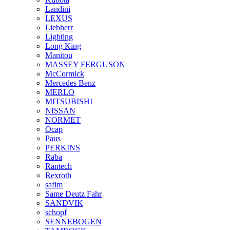
Landini
LEXUS
Liebherr
Lighting
Long King
Manitou
MASSEY FERGUSON
McCormick
Mercedes Benz
MERLO
MITSUBISHI
NISSAN
NORMET
Ocap
Paus
PERKINS
Raba
Rantech
Rexroth
safim
Same Deutz Fahr
SANDVIK
schopf
SENNEBOGEN