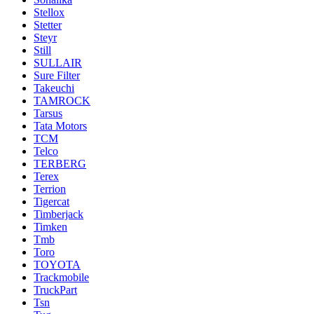
Stellox
Stetter
Steyr
Still
SULLAIR
Sure Filter
Takeuchi
TAMROCK
Tarsus
Tata Motors
TCM
Telco
TERBERG
Terex
Terrion
Tigercat
Timberjack
Timken
Tmb
Toro
TOYOTA
Trackmobile
TruckPart
Tsn