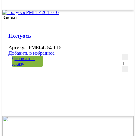
Закрыть
Полуось
Артикул: PMEI-42641016
Добавить в избранное
Количе
Добавить к
заказу