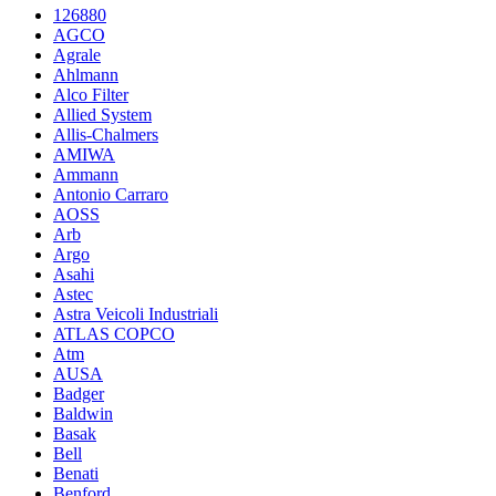
126880
AGCO
Agrale
Ahlmann
Alco Filter
Allied System
Allis-Chalmers
AMIWA
Ammann
Antonio Carraro
AOSS
Arb
Argo
Asahi
Astec
Astra Veicoli Industriali
ATLAS COPCO
Atm
AUSA
Badger
Baldwin
Basak
Bell
Benati
Benford