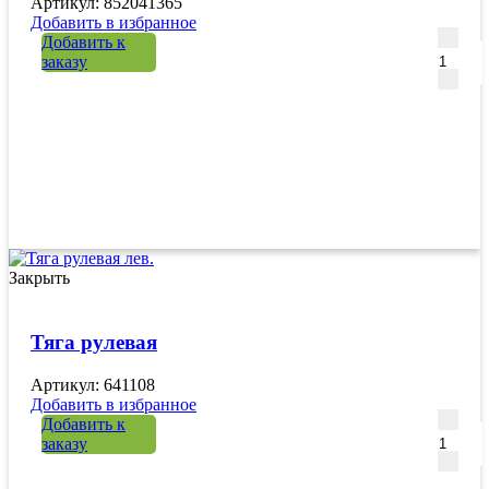
Артикул: 852041365
Добавить в избранное
Количе
Добавить к
заказу
Закрыть
Тяга рулевая
Артикул: 641108
Добавить в избранное
Количе
Добавить к
заказу