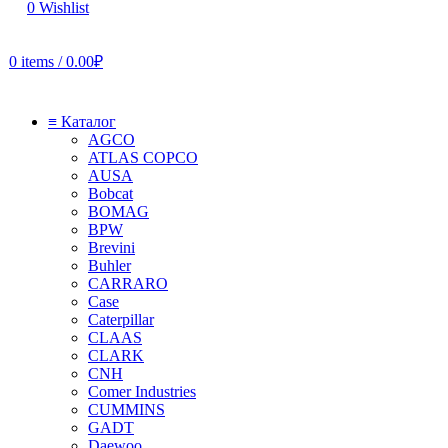
0
Wishlist
0
items
/
0.00
₽
≡ Каталог
AGCO
ATLAS COPCO
AUSA
Bobcat
BOMAG
BPW
Brevini
Buhler
CARRARO
Case
Caterpillar
CLAAS
CLARK
CNH
Comer Industries
CUMMINS
GADT
Daewoo