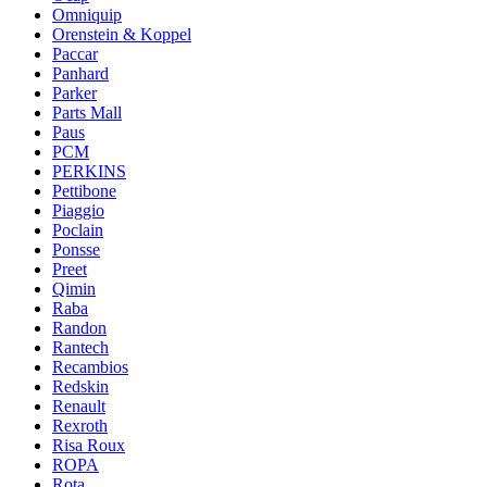
Omniquip
Orenstein & Koppel
Paccar
Panhard
Parker
Parts Mall
Paus
PCM
PERKINS
Pettibone
Piaggio
Poclain
Ponsse
Preet
Qimin
Raba
Randon
Rantech
Recambios
Redskin
Renault
Rexroth
Risa Roux
ROPA
Rota