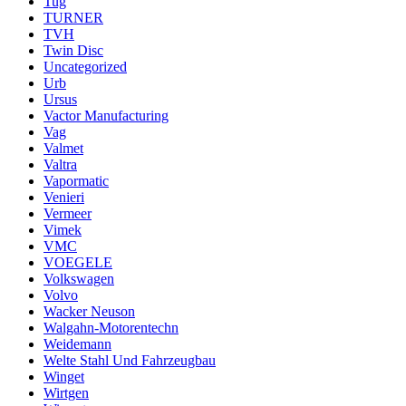
Tug
TURNER
TVH
Twin Disc
Uncategorized
Urb
Ursus
Vactor Manufacturing
Vag
Valmet
Valtra
Vapormatic
Venieri
Vermeer
Vimek
VMC
VOEGELE
Volkswagen
Volvo
Wacker Neuson
Walgahn-Motorentechn
Weidemann
Welte Stahl Und Fahrzeugbau
Winget
Wirtgen