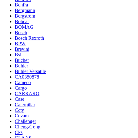
Benfra
Bergmann
Bergstrom
Bobcat
BOMAG
Bosch
Bosch Rexroth
BPW
Brevini
Bsi
Bucher
Buhler
Buhler Versatile
CA0350878
Cameco
Cargo
CARRARO
Case
Caterpillar
Ccty
Cevam
Challenger
Cheng-Gong
Cks
CLAAS