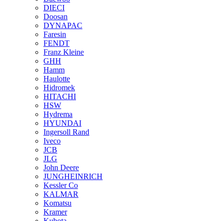
DIECI
Doosan
DYNAPAC
Faresin
FENDT
Franz Kleine
GHH
Hamm
Haulotte
Hidromek
HITACHI
HSW
Hydrema
HYUNDAI
Ingersoll Rand
Iveco
JCB
JLG
John Deere
JUNGHEINRICH
Kessler Co
KALMAR
Komatsu
Kramer
Kubota