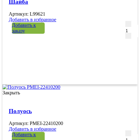
Шайба
Артикул: L99621
Добавить в избранное
Количе
Добавить к
заказу
Закрыть
Полуось
Артикул: PMEI-22410200
Добавить в избранное
Количе
Добавить к