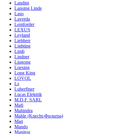
Landini
Lansing Linde
Laso
Laverda
Lemforder
LEXUS
Leyland
Liebherr
Lighting
Limb
Lindner
Liugong
Loesing
Long King
LOVOL
Ls
Luberfiner
Lucas Elektrik
M.D.F. SARL
Mafi
Mahindra
Mahle (Knecht-Фильтра)
Man
Mando
Manitou