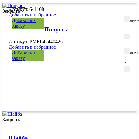
Артикул: 641108
Закрыть
Добавить в избранное
Добавить к
Количе
заказу
Полуось
Артикул: PMEI-42440426
Добавить в избранное
Добавить к
Количе
заказу
Закрыть
Шайба