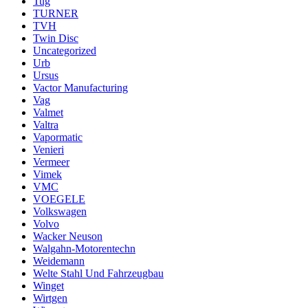
Tug
TURNER
TVH
Twin Disc
Uncategorized
Urb
Ursus
Vactor Manufacturing
Vag
Valmet
Valtra
Vapormatic
Venieri
Vermeer
Vimek
VMC
VOEGELE
Volkswagen
Volvo
Wacker Neuson
Walgahn-Motorentechn
Weidemann
Welte Stahl Und Fahrzeugbau
Winget
Wirtgen