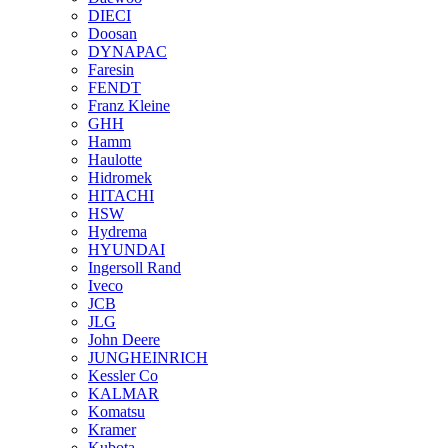
DIECI
Doosan
DYNAPAC
Faresin
FENDT
Franz Kleine
GHH
Hamm
Haulotte
Hidromek
HITACHI
HSW
Hydrema
HYUNDAI
Ingersoll Rand
Iveco
JCB
JLG
John Deere
JUNGHEINRICH
Kessler Co
KALMAR
Komatsu
Kramer
Kubota