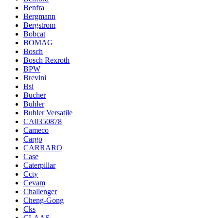
Benfra
Bergmann
Bergstrom
Bobcat
BOMAG
Bosch
Bosch Rexroth
BPW
Brevini
Bsi
Bucher
Buhler
Buhler Versatile
CA0350878
Cameco
Cargo
CARRARO
Case
Caterpillar
Ccty
Cevam
Challenger
Cheng-Gong
Cks
CLAAS