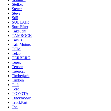
Stellox
Stetter
Steyr
Still
SULLAIR
Sure Filter
Takeuchi
TAMROCK
Tarsus
Tata Motors
TCM
Telco
TERBERG
Terex
Terrion
Tigercat
Timberjack
Timken
Tmb
Toro
TOYOTA
Trackmobile
TruckPart
Tsn