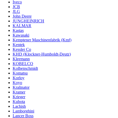
Iveco
JCB
JLG
John Deere
JUNGHEINRICH
KALMAR
Kastas
Kawasaki
Kemptener Maschinenfabrik (Kmf)
Kentek
Kessler Co
KHD (Klockner-Humboldt-Deutz)
Kleemann
KOBELCO
Kolbenschmidt
Komatsu
Korloy
Koyo
Kralinator
Kramer
Krieger
Kubota
Lachish
Lamborghini
Lancer Boss