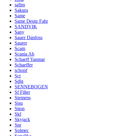
safim
Sakura
Same
Same Deutz Fahr
SANDVIK
Sany
Sauer Danfoss
Saurer
Scam
Scania Ab
Schaeff Yanmar
Schaeffer
schopf
Sct
Sdlg
SENNEBOGEN
Sf Filter
Siemens
Sisu
Siton
Skf
Skyjack
Snr
Solmec
Sonalika