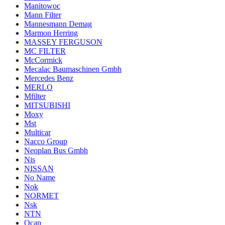
Manitowoc
Mann Filter
Mannesmann Demag
Marmon Herring
MASSEY FERGUSON
MC FILTER
McCormick
Mecalac Baumaschinen Gmbh
Mercedes Benz
MERLO
Mfilter
MITSUBISHI
Moxy
Mst
Multicar
Nacco Group
Neoplan Bus Gmbh
Nis
NISSAN
No Name
Nok
NORMET
Nsk
NTN
Ocap