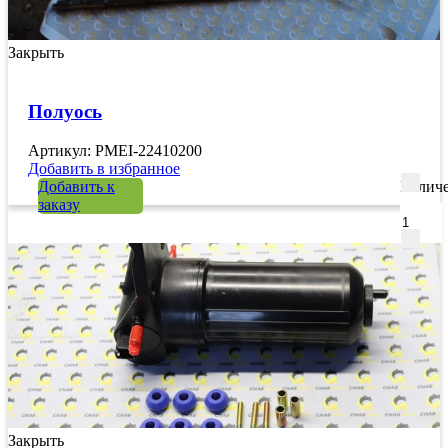
Закрыть
Полуось
Артикул: PMEI-22410200
Добавить в избранное
Добавить к
Количе
заказу
Закрыть