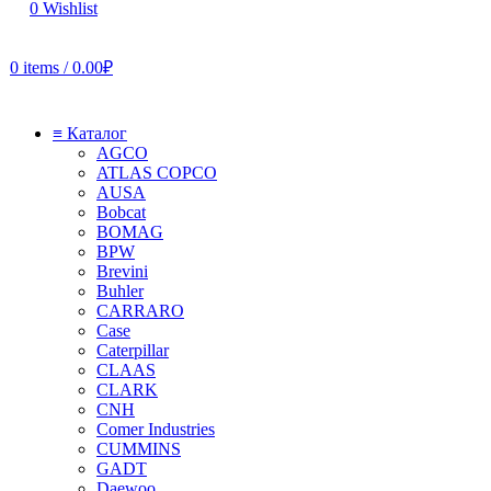
0
Wishlist
0
items
/
0.00
₽
≡ Каталог
AGCO
ATLAS COPCO
AUSA
Bobcat
BOMAG
BPW
Brevini
Buhler
CARRARO
Case
Caterpillar
CLAAS
CLARK
CNH
Comer Industries
CUMMINS
GADT
Daewoo