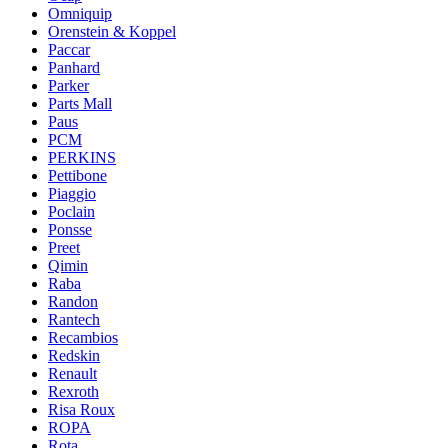
Omniquip
Orenstein & Koppel
Paccar
Panhard
Parker
Parts Mall
Paus
PCM
PERKINS
Pettibone
Piaggio
Poclain
Ponsse
Preet
Qimin
Raba
Randon
Rantech
Recambios
Redskin
Renault
Rexroth
Risa Roux
ROPA
Rota