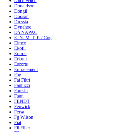
Ditch Witch
Donaldson
Dongil
Doosan
Dressta
Dynahoe
DYNAPAC
E. N. M. T. P. / Cpg
Eimco
Ekofil
Epiroc
Erkunt
Escorts
Euroelement
Fag
Fai Filtri
Fantuzzi
Faresin
Faun
FENDT
Fenwick
Fersa
Fg Wilson
Fiat
Fil Filter