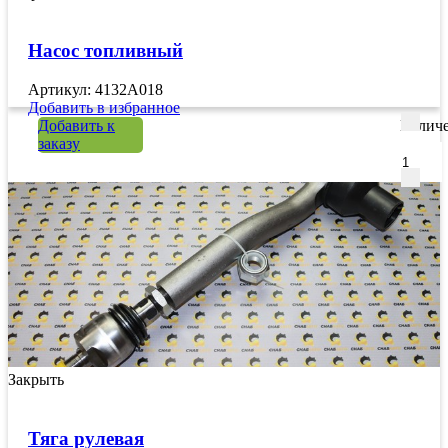
Насос топливный
Артикул: 4132A018
Добавить в избранное
Добавить к
Количе
заказу
Закрыть
Тяга рулевая