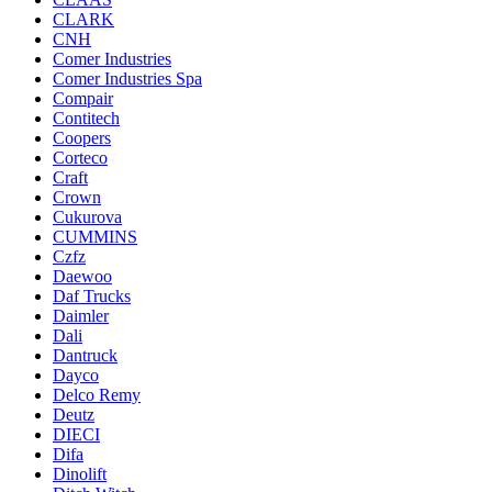
CLARK
CNH
Comer Industries
Comer Industries Spa
Compair
Contitech
Coopers
Corteco
Craft
Crown
Cukurova
CUMMINS
Czfz
Daewoo
Daf Trucks
Daimler
Dali
Dantruck
Dayco
Delco Remy
Deutz
DIECI
Difa
Dinolift