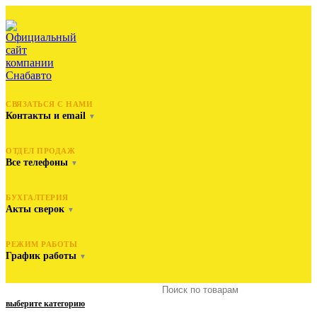
СВЯЗАТЬСЯ С НАМИ
Контакты и email
▼
ОТДЕЛ ПРОДАЖ
Все телефоны
▼
БУХГАЛТЕРИЯ
Акты сверок
▼
РЕЖИМ РАБОТЫ
График работы
▼
выберите категорию