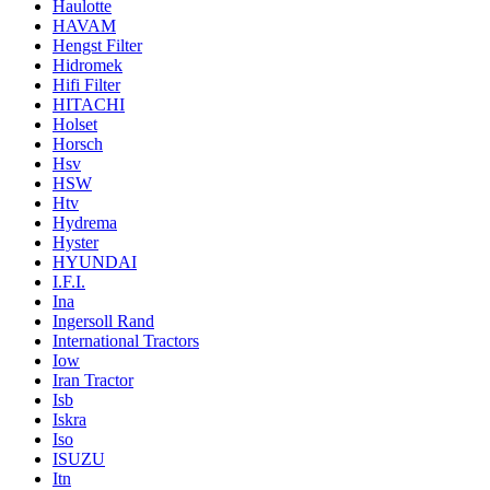
Haulotte
HAVAM
Hengst Filter
Hidromek
Hifi Filter
HITACHI
Holset
Horsch
Hsv
HSW
Htv
Hydrema
Hyster
HYUNDAI
I.F.I.
Ina
Ingersoll Rand
International Tractors
Iow
Iran Tractor
Isb
Iskra
Iso
ISUZU
Itn