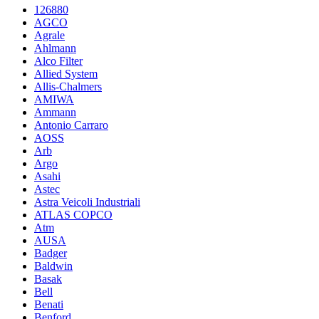
126880
AGCO
Agrale
Ahlmann
Alco Filter
Allied System
Allis-Chalmers
AMIWA
Ammann
Antonio Carraro
AOSS
Arb
Argo
Asahi
Astec
Astra Veicoli Industriali
ATLAS COPCO
Atm
AUSA
Badger
Baldwin
Basak
Bell
Benati
Benford