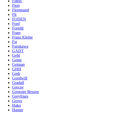
Filtrec
Fiori
Fleetguard
Flt
FODEN
Ford
Foredil
Fram
Franz Kleine
Fst
Furukawa
GADT
Gehl
Genie
Getman
GHH
Gmb
Goodwill
Gradall
Grecav
Gregoire Besson
Greyfriars
Grove
Hako
Hamm