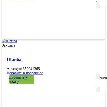
Закрыть
Шайба
Артикул: 852041365
Добавить в избранное
Добавить к
Количе
заказу