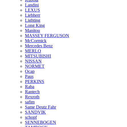
Landini
LEXUS
Liebherr
Lighting
Long King
Manitou
MASSEY FERGUSON
McCormick
Mercedes Benz
MERLO
MITSUBISHI
NISSAN
NORMET
Ocap
Paus
PERKINS
Raba
Rantech
Rexroth
safim
Same Deutz Fahr
SANDVIK
schopf
SENNEBOGEN