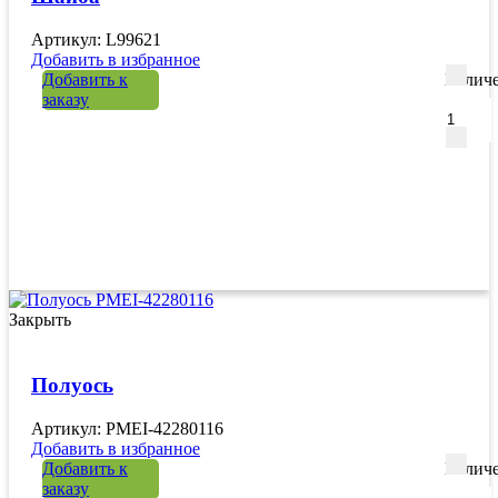
Артикул: L99621
Добавить в избранное
Добавить к
Количе
заказу
Закрыть
Полуось
Артикул: PMEI-42280116
Добавить в избранное
Добавить к
Количе
заказу