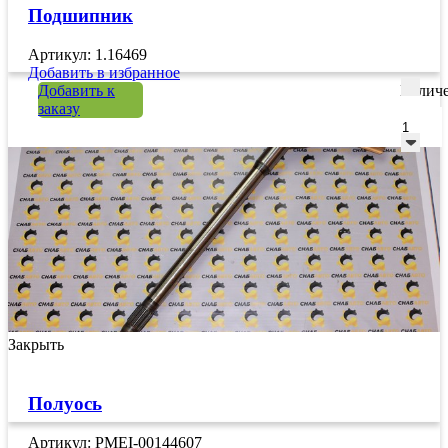
Подшипник
Артикул: 1.16469
Добавить в избранное
Добавить к
Количе
заказу
Закрыть
Полуось
Артикул: PMEI-00144607