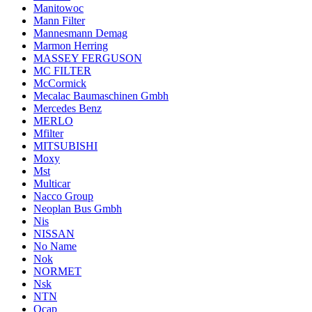
Manitowoc
Mann Filter
Mannesmann Demag
Marmon Herring
MASSEY FERGUSON
MC FILTER
McCormick
Mecalac Baumaschinen Gmbh
Mercedes Benz
MERLO
Mfilter
MITSUBISHI
Moxy
Mst
Multicar
Nacco Group
Neoplan Bus Gmbh
Nis
NISSAN
No Name
Nok
NORMET
Nsk
NTN
Ocap