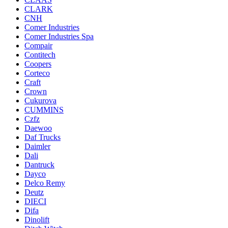
CLARK
CNH
Comer Industries
Comer Industries Spa
Compair
Contitech
Coopers
Corteco
Craft
Crown
Cukurova
CUMMINS
Czfz
Daewoo
Daf Trucks
Daimler
Dali
Dantruck
Dayco
Delco Remy
Deutz
DIECI
Difa
Dinolift