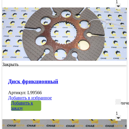
Закрыть
Диск фрикционный
Артикул: L99566
Добавить в избранное
Добавить к
Количе
заказу