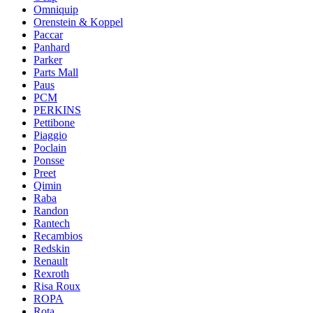
Omniquip
Orenstein & Koppel
Paccar
Panhard
Parker
Parts Mall
Paus
PCM
PERKINS
Pettibone
Piaggio
Poclain
Ponsse
Preet
Qimin
Raba
Randon
Rantech
Recambios
Redskin
Renault
Rexroth
Risa Roux
ROPA
Rota