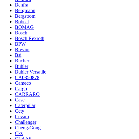
Benfra
Bergmann
Bergstrom
Bobcat
BOMAG
Bosch
Bosch Rexroth
BPW
Brevini
Bsi
Bucher
Buhler
Buhler Versatile
CA0350878
Cameco
Cargo
CARRARO
Case
Caterpillar
Ccty
Cevam
Challenger
Cheng-Gong
Cks
CLAAS