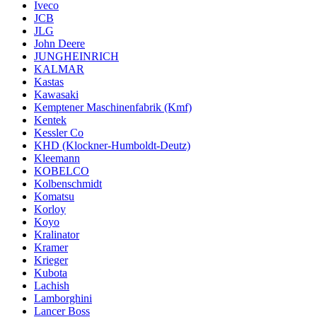
Iveco
JCB
JLG
John Deere
JUNGHEINRICH
KALMAR
Kastas
Kawasaki
Kemptener Maschinenfabrik (Kmf)
Kentek
Kessler Co
KHD (Klockner-Humboldt-Deutz)
Kleemann
KOBELCO
Kolbenschmidt
Komatsu
Korloy
Koyo
Kralinator
Kramer
Krieger
Kubota
Lachish
Lamborghini
Lancer Boss