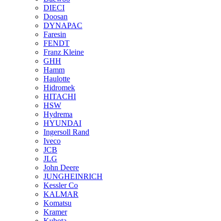
DIECI
Doosan
DYNAPAC
Faresin
FENDT
Franz Kleine
GHH
Hamm
Haulotte
Hidromek
HITACHI
HSW
Hydrema
HYUNDAI
Ingersoll Rand
Iveco
JCB
JLG
John Deere
JUNGHEINRICH
Kessler Co
KALMAR
Komatsu
Kramer
Kubota