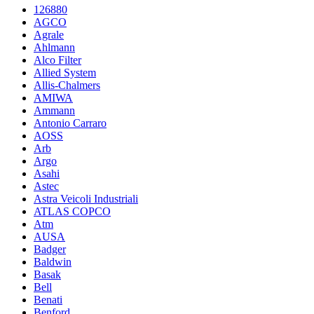
126880
AGCO
Agrale
Ahlmann
Alco Filter
Allied System
Allis-Chalmers
AMIWA
Ammann
Antonio Carraro
AOSS
Arb
Argo
Asahi
Astec
Astra Veicoli Industriali
ATLAS COPCO
Atm
AUSA
Badger
Baldwin
Basak
Bell
Benati
Benford