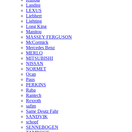
Landini
LEXUS
Liebherr
Lighting
Long King
Manitou
MASSEY FERGUSON
McCormick
Mercedes Benz
MERLO
MITSUBISHI
NISSAN
NORMET
Ocap
Paus
PERKINS
Raba
Rantech
Rexroth
safim
Same Deutz Fahr
SANDVIK
schopf
SENNEBOGEN