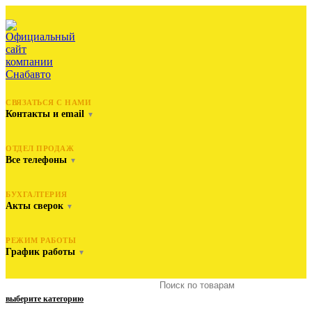
СВЯЗАТЬСЯ С НАМИ
Контакты и email
▼
ОТДЕЛ ПРОДАЖ
Все телефоны
▼
БУХГАЛТЕРИЯ
Акты сверок
▼
РЕЖИМ РАБОТЫ
График работы
▼
выберите категорию