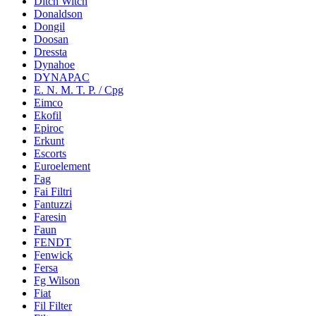
Ditch Witch
Donaldson
Dongil
Doosan
Dressta
Dynahoe
DYNAPAC
E. N. M. T. P. / Cpg
Eimco
Ekofil
Epiroc
Erkunt
Escorts
Euroelement
Fag
Fai Filtri
Fantuzzi
Faresin
Faun
FENDT
Fenwick
Fersa
Fg Wilson
Fiat
Fil Filter