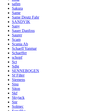
safim
Sakura
Same
Same Deutz Fahr
SANDVIK
Sany
Sauer Danfoss
Saurer
Scam
Scania Ab
Schaeff Yanmar
Schaeffer
schopf
Sct
Sdlg
SENNEBOGEN
Sf Filter
Siemens
Sisu
Siton
Skf
Skyjack
Snr
Solmec
Sonalika