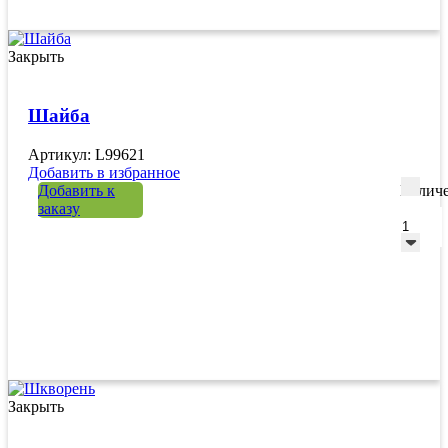
Закрыть
Шайба
Артикул: L99621
Добавить в избранное
Добавить к
Количе
заказу
Закрыть