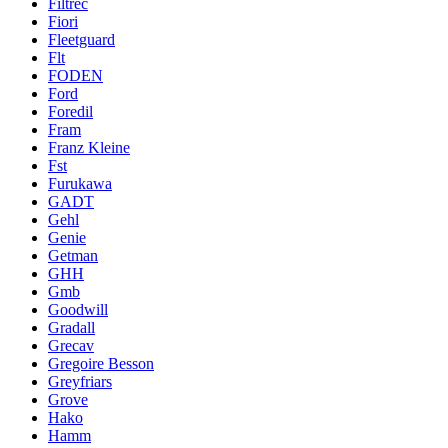
Filtrec
Fiori
Fleetguard
Flt
FODEN
Ford
Foredil
Fram
Franz Kleine
Fst
Furukawa
GADT
Gehl
Genie
Getman
GHH
Gmb
Goodwill
Gradall
Grecav
Gregoire Besson
Greyfriars
Grove
Hako
Hamm