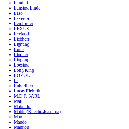
Landini
Lansing Linde
Laso
Laverda
Lemforder
LEXUS
Leyland
Liebherr
Lighting
Limb
Lindner
Liugong
Loesing
Long King
LOVOL
Ls
Luberfiner
Lucas Elektrik
M.D.F. SARL
Mafi
Mahindra
Mahle (Knecht-Фильтра)
Man
Mando
Manitou