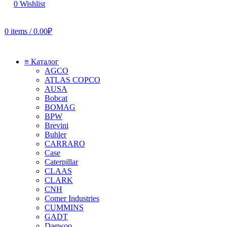
0
Wishlist
0
items
/
0.00
₽
≡ Каталог
AGCO
ATLAS COPCO
AUSA
Bobcat
BOMAG
BPW
Brevini
Buhler
CARRARO
Case
Caterpillar
CLAAS
CLARK
CNH
Comer Industries
CUMMINS
GADT
Daewoo