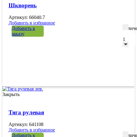
Шкворень
Артикул: 66040.7
Добавить в избранное
Добавить к
Количе
заказу
Закрыть
Тяга рулевая
Артикул: 641108
Добавить в избранное
Добавить к
Количе