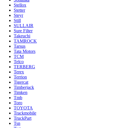
Stellox
Stetter
Steyr
Still
SULLAIR
Sure Filter
Takeuchi
TAMROCK
Tarsus
Tata Motors
TCM
Telco
TERBERG
Terex
Terrion
Tigercat
Timberjack
Timken
Tmb
Toro
TOYOTA
Trackmobile
TruckPart
Tsn