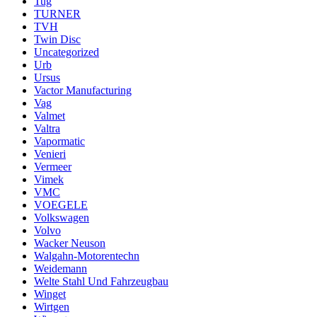
Tug
TURNER
TVH
Twin Disc
Uncategorized
Urb
Ursus
Vactor Manufacturing
Vag
Valmet
Valtra
Vapormatic
Venieri
Vermeer
Vimek
VMC
VOEGELE
Volkswagen
Volvo
Wacker Neuson
Walgahn-Motorentechn
Weidemann
Welte Stahl Und Fahrzeugbau
Winget
Wirtgen