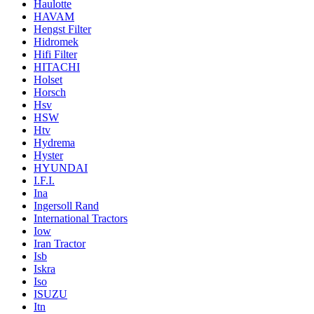
Haulotte
HAVAM
Hengst Filter
Hidromek
Hifi Filter
HITACHI
Holset
Horsch
Hsv
HSW
Htv
Hydrema
Hyster
HYUNDAI
I.F.I.
Ina
Ingersoll Rand
International Tractors
Iow
Iran Tractor
Isb
Iskra
Iso
ISUZU
Itn