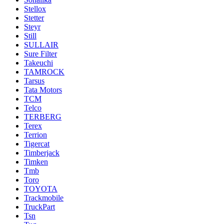
Stellox
Stetter
Steyr
Still
SULLAIR
Sure Filter
Takeuchi
TAMROCK
Tarsus
Tata Motors
TCM
Telco
TERBERG
Terex
Terrion
Tigercat
Timberjack
Timken
Tmb
Toro
TOYOTA
Trackmobile
TruckPart
Tsn