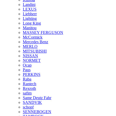
Landini
LEXUS
Liebherr
Lighting
Long King
Manitou
MASSEY FERGUSON
McCormick
Mercedes Benz
MERLO
MITSUBISHI
NISSAN
NORMET
Ocap
Paus
PERKINS
Raba
Rantech
Rexroth
safim
Same Deutz Fahr
SANDVIK
schopf
SENNEBOGEN