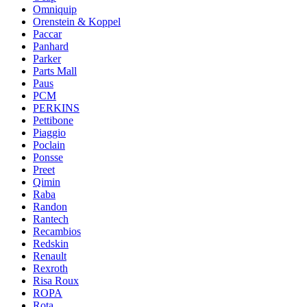
Omniquip
Orenstein & Koppel
Paccar
Panhard
Parker
Parts Mall
Paus
PCM
PERKINS
Pettibone
Piaggio
Poclain
Ponsse
Preet
Qimin
Raba
Randon
Rantech
Recambios
Redskin
Renault
Rexroth
Risa Roux
ROPA
Rota