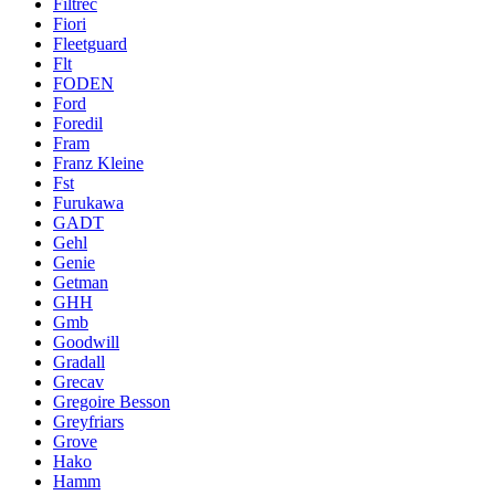
Filtrec
Fiori
Fleetguard
Flt
FODEN
Ford
Foredil
Fram
Franz Kleine
Fst
Furukawa
GADT
Gehl
Genie
Getman
GHH
Gmb
Goodwill
Gradall
Grecav
Gregoire Besson
Greyfriars
Grove
Hako
Hamm