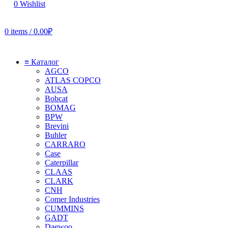
0
Wishlist
0
items
/
0.00
₽
≡ Каталог
AGCO
ATLAS COPCO
AUSA
Bobcat
BOMAG
BPW
Brevini
Buhler
CARRARO
Case
Caterpillar
CLAAS
CLARK
CNH
Comer Industries
CUMMINS
GADT
Daewoo