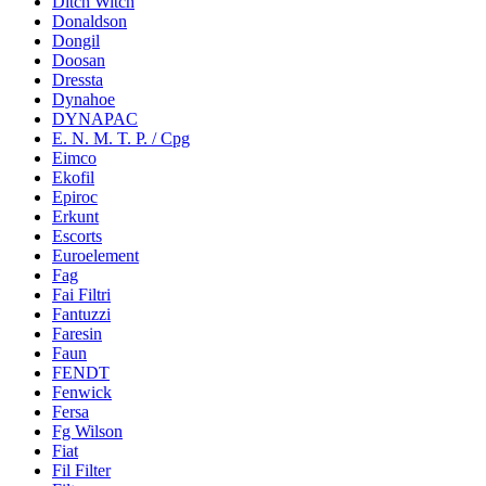
Ditch Witch
Donaldson
Dongil
Doosan
Dressta
Dynahoe
DYNAPAC
E. N. M. T. P. / Cpg
Eimco
Ekofil
Epiroc
Erkunt
Escorts
Euroelement
Fag
Fai Filtri
Fantuzzi
Faresin
Faun
FENDT
Fenwick
Fersa
Fg Wilson
Fiat
Fil Filter