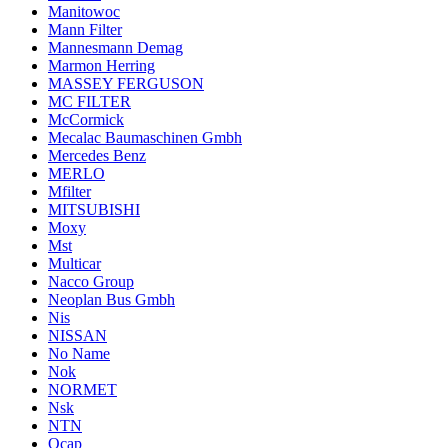
Manitowoc
Mann Filter
Mannesmann Demag
Marmon Herring
MASSEY FERGUSON
MC FILTER
McCormick
Mecalac Baumaschinen Gmbh
Mercedes Benz
MERLO
Mfilter
MITSUBISHI
Moxy
Mst
Multicar
Nacco Group
Neoplan Bus Gmbh
Nis
NISSAN
No Name
Nok
NORMET
Nsk
NTN
Ocap