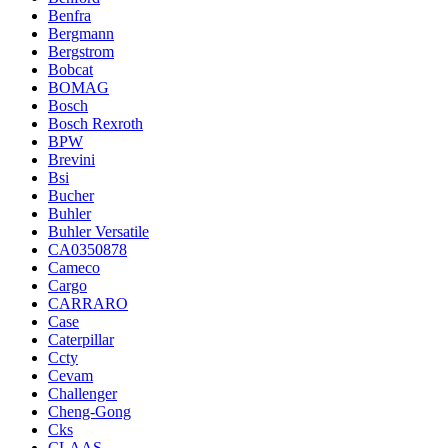
Benfra
Bergmann
Bergstrom
Bobcat
BOMAG
Bosch
Bosch Rexroth
BPW
Brevini
Bsi
Bucher
Buhler
Buhler Versatile
CA0350878
Cameco
Cargo
CARRARO
Case
Caterpillar
Ccty
Cevam
Challenger
Cheng-Gong
Cks
CLAAS