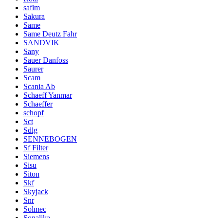
safim
Sakura
Same
Same Deutz Fahr
SANDVIK
Sany
Sauer Danfoss
Saurer
Scam
Scania Ab
Schaeff Yanmar
Schaeffer
schopf
Sct
Sdlg
SENNEBOGEN
Sf Filter
Siemens
Sisu
Siton
Skf
Skyjack
Snr
Solmec
Sonalika