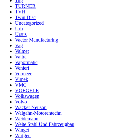
Tug
TURNER
TVH
Twin Disc
Uncategorized
Urb
Ursus
Vactor Manufacturing
Vag
Valmet
Valtra
Vapormatic
Venieri
Vermeer
Vimek
VMC
VOEGELE
Volkswagen
Volvo
Wacker Neuson
Walgahn-Motorentechn
Weidemann
Welte Stahl Und Fahrzeugbau
Winget
Wirtgen