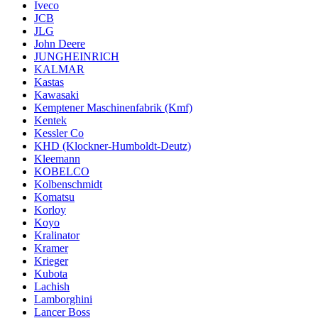
Iveco
JCB
JLG
John Deere
JUNGHEINRICH
KALMAR
Kastas
Kawasaki
Kemptener Maschinenfabrik (Kmf)
Kentek
Kessler Co
KHD (Klockner-Humboldt-Deutz)
Kleemann
KOBELCO
Kolbenschmidt
Komatsu
Korloy
Koyo
Kralinator
Kramer
Krieger
Kubota
Lachish
Lamborghini
Lancer Boss