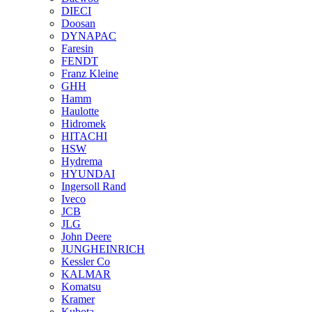
DIECI
Doosan
DYNAPAC
Faresin
FENDT
Franz Kleine
GHH
Hamm
Haulotte
Hidromek
HITACHI
HSW
Hydrema
HYUNDAI
Ingersoll Rand
Iveco
JCB
JLG
John Deere
JUNGHEINRICH
Kessler Co
KALMAR
Komatsu
Kramer
Kubota