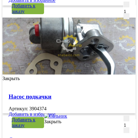
Добавить в избранное
Количе
Добавить к
заказу
Закрыть
Насос подкачки
Артикул: 3904374
Добавить в избранное
Количе
Добавить к
Закрыть
заказу