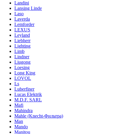
Landini
Lansing Linde
Laso
Laverda
Lemforder
LEXUS
Leyland
Liebherr
Lighting
Limb
Lindner
Liugong
Loesing
Long King
LOVOL
Ls
Luberfiner
Lucas Elektrik
M.D.F. SARL
Mafi
Mahindra
Mahle (Knecht-Фильтра)
Man
Mando
Manitou