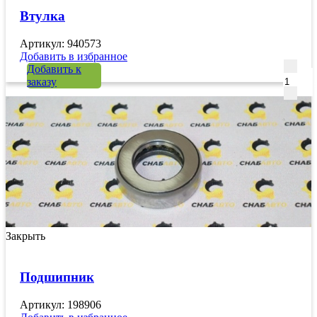
Втулка
Артикул: 940573
Добавить в избранное
Количе
Добавить к
заказу
Закрыть
Подшипник
Артикул: 198906