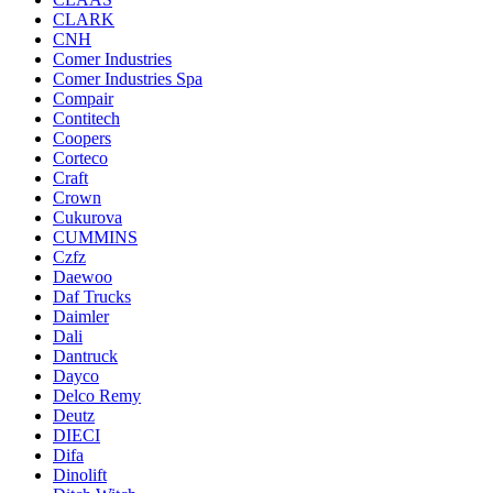
CLARK
CNH
Comer Industries
Comer Industries Spa
Compair
Contitech
Coopers
Corteco
Craft
Crown
Cukurova
CUMMINS
Czfz
Daewoo
Daf Trucks
Daimler
Dali
Dantruck
Dayco
Delco Remy
Deutz
DIECI
Difa
Dinolift