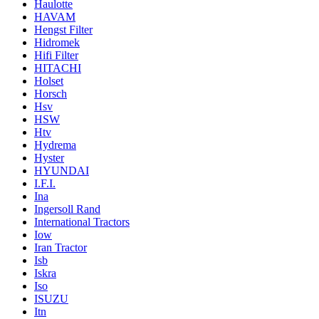
Haulotte
HAVAM
Hengst Filter
Hidromek
Hifi Filter
HITACHI
Holset
Horsch
Hsv
HSW
Htv
Hydrema
Hyster
HYUNDAI
I.F.I.
Ina
Ingersoll Rand
International Tractors
Iow
Iran Tractor
Isb
Iskra
Iso
ISUZU
Itn