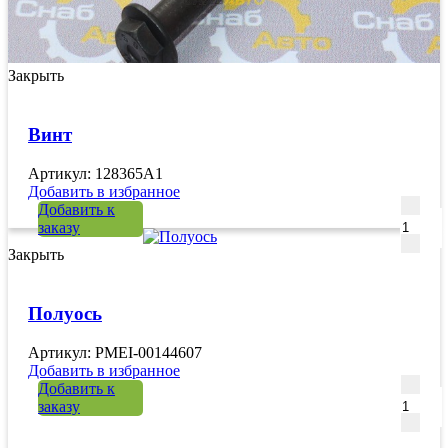
Закрыть
Винт
Артикул: 128365A1
Добавить в избранное
Количе
Добавить к
заказу
Закрыть
Полуось
Артикул: PMEI-00144607
Добавить в избранное
Количе
Добавить к
заказу