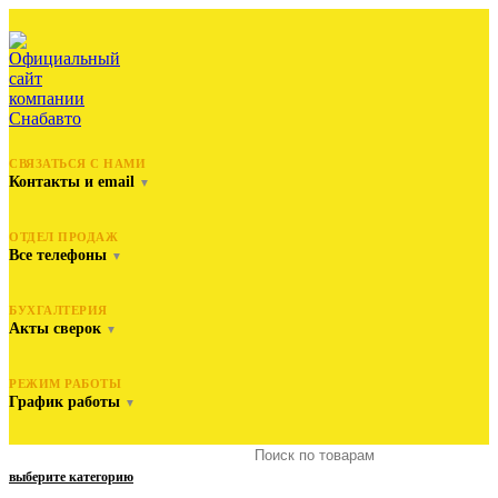
СВЯЗАТЬСЯ С НАМИ
Контакты и email
▼
ОТДЕЛ ПРОДАЖ
Все телефоны
▼
БУХГАЛТЕРИЯ
Акты сверок
▼
РЕЖИМ РАБОТЫ
График работы
▼
выберите категорию