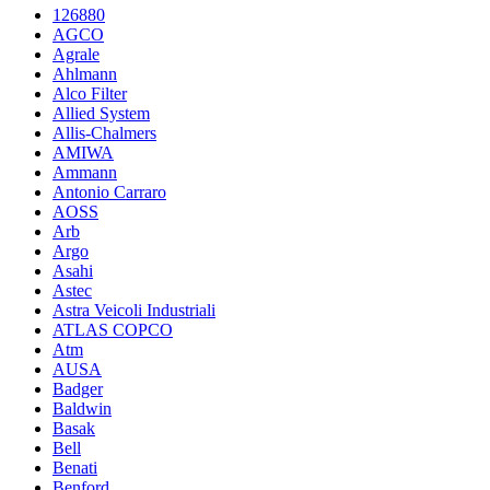
126880
AGCO
Agrale
Ahlmann
Alco Filter
Allied System
Allis-Chalmers
AMIWA
Ammann
Antonio Carraro
AOSS
Arb
Argo
Asahi
Astec
Astra Veicoli Industriali
ATLAS COPCO
Atm
AUSA
Badger
Baldwin
Basak
Bell
Benati
Benford