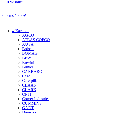
0
Wishlist
0
items
/
0.00
₽
≡ Каталог
AGCO
ATLAS COPCO
AUSA
Bobcat
BOMAG
BPW
Brevini
Buhler
CARRARO
Case
Caterpillar
CLAAS
CLARK
CNH
Comer Industries
CUMMINS
GADT
Daewoo