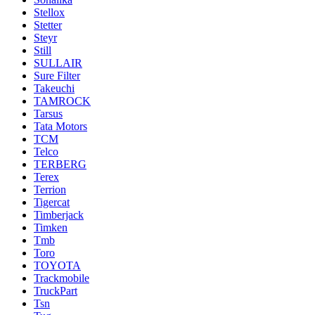
Stellox
Stetter
Steyr
Still
SULLAIR
Sure Filter
Takeuchi
TAMROCK
Tarsus
Tata Motors
TCM
Telco
TERBERG
Terex
Terrion
Tigercat
Timberjack
Timken
Tmb
Toro
TOYOTA
Trackmobile
TruckPart
Tsn