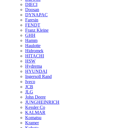
DIECI
Doosan
DYNAPAC
Faresin
FENDT
Franz Kleine
GHH
Hamm
Haulotte
Hidromek
HITACHI
HSW
Hydrema
HYUNDAI
Ingersoll Rand
Iveco
JCB
JLG
John Deere
JUNGHEINRICH
Kessler Co
KALMAR
Komatsu
Kramer
Kubota