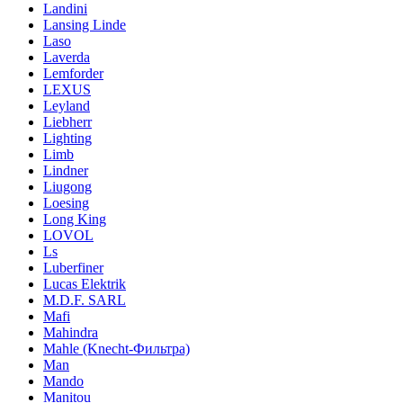
Landini
Lansing Linde
Laso
Laverda
Lemforder
LEXUS
Leyland
Liebherr
Lighting
Limb
Lindner
Liugong
Loesing
Long King
LOVOL
Ls
Luberfiner
Lucas Elektrik
M.D.F. SARL
Mafi
Mahindra
Mahle (Knecht-Фильтра)
Man
Mando
Manitou