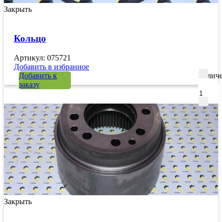
Закрыть
Кольцо
Артикул: 075721
Добавить в избранное
Добавить к
Количе
заказу
Закрыть