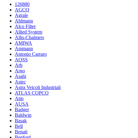
126880
AGCO
Agrale
Ahlmann
Alco Filter
Allied System
Allis-Chalmers
AMIWA
Ammann
Antonio Carraro
AOSS
Arb
Argo
Asahi
Astec
Astra Veicoli Industriali
ATLAS COPCO
Atm
AUSA
Badger
Baldwin
Basak
Bell
Benati
Benford