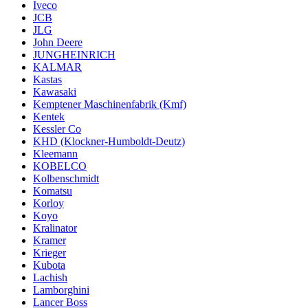
Iveco
JCB
JLG
John Deere
JUNGHEINRICH
KALMAR
Kastas
Kawasaki
Kemptener Maschinenfabrik (Kmf)
Kentek
Kessler Co
KHD (Klockner-Humboldt-Deutz)
Kleemann
KOBELCO
Kolbenschmidt
Komatsu
Korloy
Koyo
Kralinator
Kramer
Krieger
Kubota
Lachish
Lamborghini
Lancer Boss