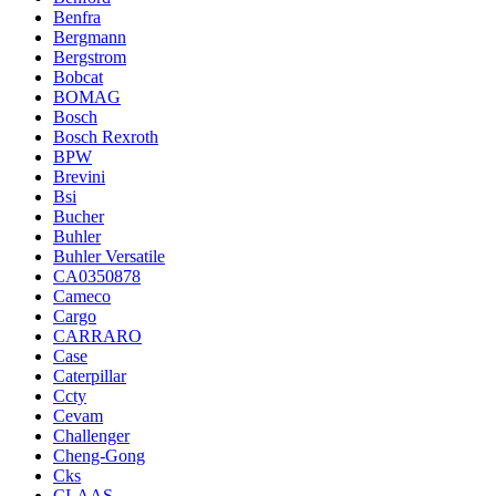
Benfra
Bergmann
Bergstrom
Bobcat
BOMAG
Bosch
Bosch Rexroth
BPW
Brevini
Bsi
Bucher
Buhler
Buhler Versatile
CA0350878
Cameco
Cargo
CARRARO
Case
Caterpillar
Ccty
Cevam
Challenger
Cheng-Gong
Cks
CLAAS