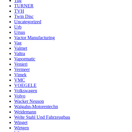
Tug
TURNER
TVH
Twin Disc
Uncategorized
Urb
Ursus
Vactor Manufacturing
Vag
Valmet
Valtra
Vapormatic
Venieri
Vermeer
Vimek
VMC
VOEGELE
Volkswagen
Volvo
Wacker Neuson
Walgahn-Motorentechn
Weidemann
Welte Stahl Und Fahrzeugbau
Winget
Wirtgen