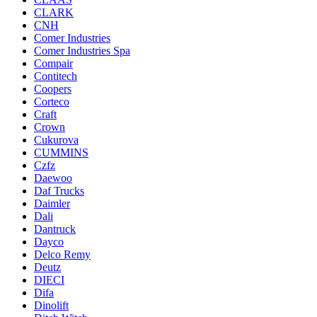
CLARK
CNH
Comer Industries
Comer Industries Spa
Compair
Contitech
Coopers
Corteco
Craft
Crown
Cukurova
CUMMINS
Czfz
Daewoo
Daf Trucks
Daimler
Dali
Dantruck
Dayco
Delco Remy
Deutz
DIECI
Difa
Dinolift