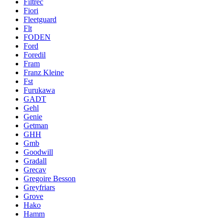
Filtrec
Fiori
Fleetguard
Flt
FODEN
Ford
Foredil
Fram
Franz Kleine
Fst
Furukawa
GADT
Gehl
Genie
Getman
GHH
Gmb
Goodwill
Gradall
Grecav
Gregoire Besson
Greyfriars
Grove
Hako
Hamm