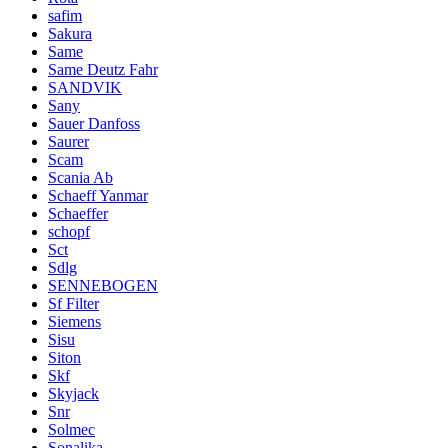
safim
Sakura
Same
Same Deutz Fahr
SANDVIK
Sany
Sauer Danfoss
Saurer
Scam
Scania Ab
Schaeff Yanmar
Schaeffer
schopf
Sct
Sdlg
SENNEBOGEN
Sf Filter
Siemens
Sisu
Siton
Skf
Skyjack
Snr
Solmec
Sonalika