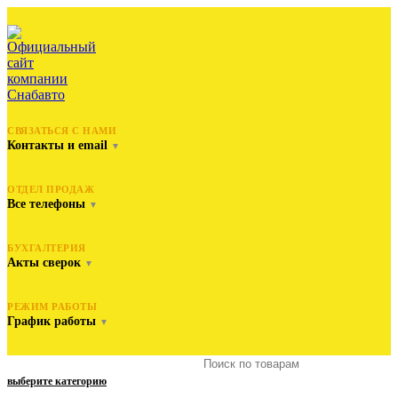
СВЯЗАТЬСЯ С НАМИ
Контакты и email
▼
ОТДЕЛ ПРОДАЖ
Все телефоны
▼
БУХГАЛТЕРИЯ
Акты сверок
▼
РЕЖИМ РАБОТЫ
График работы
▼
выберите категорию