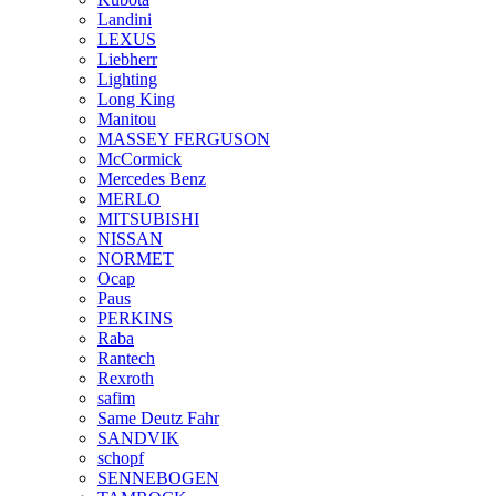
Landini
LEXUS
Liebherr
Lighting
Long King
Manitou
MASSEY FERGUSON
McCormick
Mercedes Benz
MERLO
MITSUBISHI
NISSAN
NORMET
Ocap
Paus
PERKINS
Raba
Rantech
Rexroth
safim
Same Deutz Fahr
SANDVIK
schopf
SENNEBOGEN