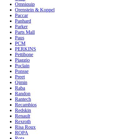
Omniquip
Orenstein & Koppel
Paccar
Panhard
Parker
Parts Mall
Paus
PCM
PERKINS
Pettibone
Piaggio
Poclain
Ponsse
Preet
Qimin
Raba
Randon
Rantech
Recambios
Redskin
Renault
Rexroth
Risa Roux
ROPA
Rota