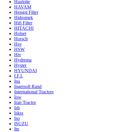
Haulotte
HAVAM
Hengst Filter
Hidromek
Hifi Filter
HITACHI
Holset
Horsch
Hsv
HSW
Htv
Hydrema
Hyster
HYUNDAI
I.F.I.
Ina
Ingersoll Rand
International Tractors
Iow
Iran Tractor
Isb
Iskra
Iso
ISUZU
Itn