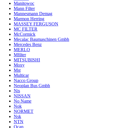
Manitowoc
Mann Filter
Mannesmann Demag
Marmon Herring
MASSEY FERGUSON
MC FILTER
McCormick
Mecalac Baumaschinen Gmbh
Mercedes Benz
MERLO
Mfilter
MITSUBISHI
Moxy
Mst
Multicar
Nacco Group
Neoplan Bus Gmbh
Nis
NISSAN
No Name
Nok
NORMET
Nsk
NTN
Ocap