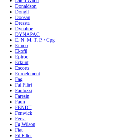
Ditch Witch
Donaldson
Dongil
Doosan
Dressta
Dynahoe
DYNAPAC
E. N. M. T. P. / Cpg
Eimco
Ekofil
Epiroc
Erkunt
Escorts
Euroelement
Fag
Fai Filtri
Fantuzzi
Faresin
Faun
FENDT
Fenwick
Fersa
Fg Wilson
Fiat
Fil Filter