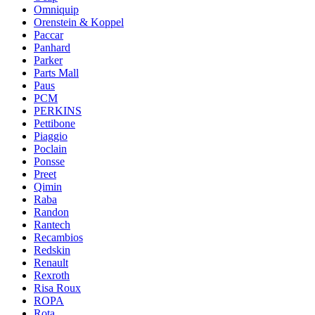
Omniquip
Orenstein & Koppel
Paccar
Panhard
Parker
Parts Mall
Paus
PCM
PERKINS
Pettibone
Piaggio
Poclain
Ponsse
Preet
Qimin
Raba
Randon
Rantech
Recambios
Redskin
Renault
Rexroth
Risa Roux
ROPA
Rota