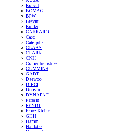
AUSA
Bobcat
BOMAG
BPW
Brevini
Buhler
CARRARO
Case
Caterpillar
CLAAS
CLARK
CNH
Comer Industries
CUMMINS
GADT
Daewoo
DIECI
Doosan
DYNAPAC
Faresin
FENDT
Franz Kleine
GHH
Hamm
Haulotte