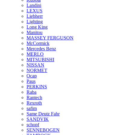
Landini
LEXUS
Liebherr
Lighting
Long King
Manitou
MASSEY FERGUSON
McCormick
Mercedes Benz
MERLO
MITSUBISHI
NISSAN
NORMET
Ocap
Paus
PERKINS
Raba
Rantech
Rexroth
safim
Same Deutz Fahr
SANDVIK
schopf
SENNEBOGEN