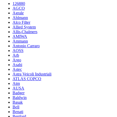
126880
AGCO
Agrale
Ahlmann
Alco Filter
Allied System
Allis-Chalmers
AMIWA
Ammann
Antonio Carraro
AOSS
Arb
Argo
Asahi
Astec
Astra Veicoli Industriali
ATLAS COPCO
Atm
AUSA
Badger
Baldwin
Basak
Bell
Benati
Benford