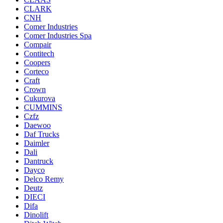
CLARK
CNH
Comer Industries
Comer Industries Spa
Compair
Contitech
Coopers
Corteco
Craft
Crown
Cukurova
CUMMINS
Czfz
Daewoo
Daf Trucks
Daimler
Dali
Dantruck
Dayco
Delco Remy
Deutz
DIECI
Difa
Dinolift