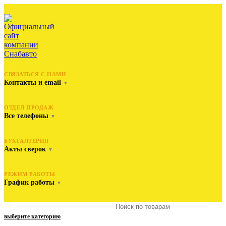
СВЯЗАТЬСЯ С НАМИ
Контакты и email
▼
ОТДЕЛ ПРОДАЖ
Все телефоны
▼
БУХГАЛТЕРИЯ
Акты сверок
▼
РЕЖИМ РАБОТЫ
График работы
▼
выберите категорию