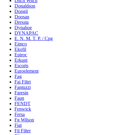
Ditch Witch
Donaldson
Dongil
Doosan
Dressta
Dynahoe
DYNAPAC
E. N. M. T. P. / Cpg
Eimco
Ekofil
Epiroc
Erkunt
Escorts
Euroelement
Fag
Fai Filtri
Fantuzzi
Faresin
Faun
FENDT
Fenwick
Fersa
Fg Wilson
Fiat
Fil Filter