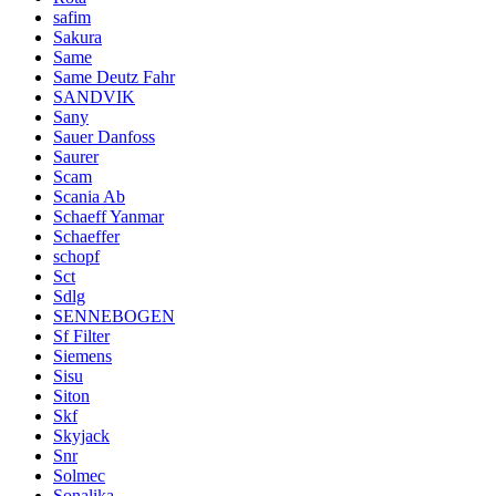
safim
Sakura
Same
Same Deutz Fahr
SANDVIK
Sany
Sauer Danfoss
Saurer
Scam
Scania Ab
Schaeff Yanmar
Schaeffer
schopf
Sct
Sdlg
SENNEBOGEN
Sf Filter
Siemens
Sisu
Siton
Skf
Skyjack
Snr
Solmec
Sonalika