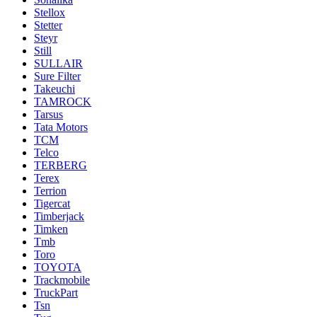
Stellox
Stetter
Steyr
Still
SULLAIR
Sure Filter
Takeuchi
TAMROCK
Tarsus
Tata Motors
TCM
Telco
TERBERG
Terex
Terrion
Tigercat
Timberjack
Timken
Tmb
Toro
TOYOTA
Trackmobile
TruckPart
Tsn