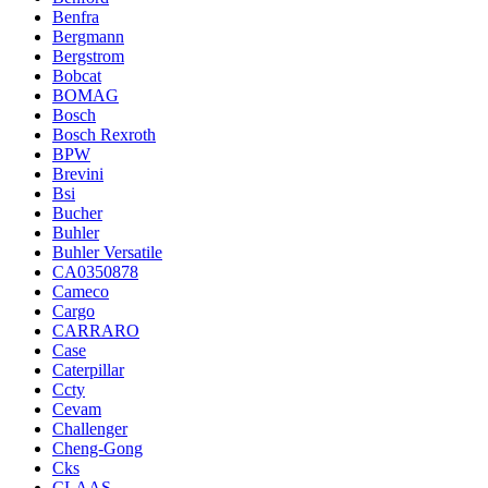
Benfra
Bergmann
Bergstrom
Bobcat
BOMAG
Bosch
Bosch Rexroth
BPW
Brevini
Bsi
Bucher
Buhler
Buhler Versatile
CA0350878
Cameco
Cargo
CARRARO
Case
Caterpillar
Ccty
Cevam
Challenger
Cheng-Gong
Cks
CLAAS