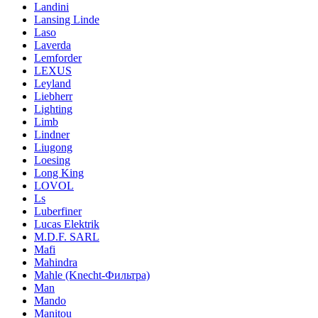
Landini
Lansing Linde
Laso
Laverda
Lemforder
LEXUS
Leyland
Liebherr
Lighting
Limb
Lindner
Liugong
Loesing
Long King
LOVOL
Ls
Luberfiner
Lucas Elektrik
M.D.F. SARL
Mafi
Mahindra
Mahle (Knecht-Фильтра)
Man
Mando
Manitou