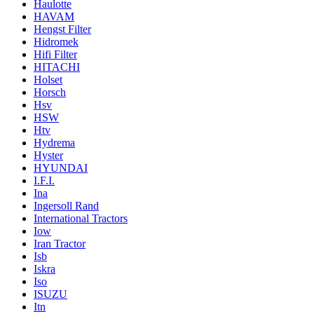
Haulotte
HAVAM
Hengst Filter
Hidromek
Hifi Filter
HITACHI
Holset
Horsch
Hsv
HSW
Htv
Hydrema
Hyster
HYUNDAI
I.F.I.
Ina
Ingersoll Rand
International Tractors
Iow
Iran Tractor
Isb
Iskra
Iso
ISUZU
Itn