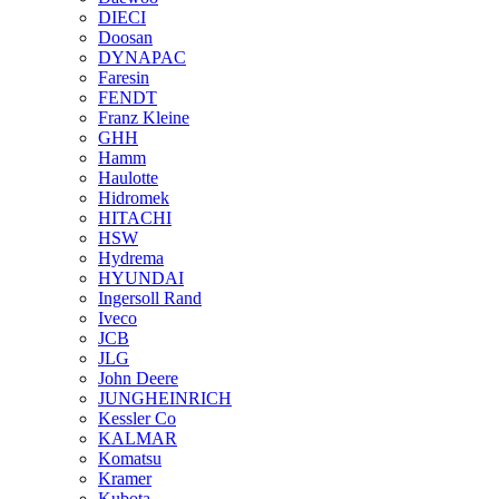
DIECI
Doosan
DYNAPAC
Faresin
FENDT
Franz Kleine
GHH
Hamm
Haulotte
Hidromek
HITACHI
HSW
Hydrema
HYUNDAI
Ingersoll Rand
Iveco
JCB
JLG
John Deere
JUNGHEINRICH
Kessler Co
KALMAR
Komatsu
Kramer
Kubota