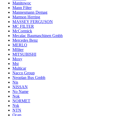
Manitowoc
Mann Filter
Mannesmann Demag
Marmon Herring
MASSEY FERGUSON
MC FILTER
McCormick
Mecalac Baumaschinen Gmbh
Mercedes Benz
MERLO
Mfilter
MITSUBISHI
Moxy
Mst
Multicar
Nacco Group
Neoplan Bus Gmbh
Nis
NISSAN
No Name
Nok
NORMET
Nsk
NTN
Ocap