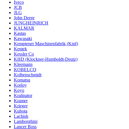
Iveco
JCB
JLG
John Deere
JUNGHEINRICH
KALMAR
Kastas
Kawasaki
Kemptener Maschinenfabrik (Kmf)
Kentek
Kessler Co
KHD (Klockner-Humboldt-Deutz)
Kleemann
KOBELCO
Kolbenschmidt
Komatsu
Korloy
Koyo
Kralinator
Kramer
Krieger
Kubota
Lachish
Lamborghini
Lancer Boss