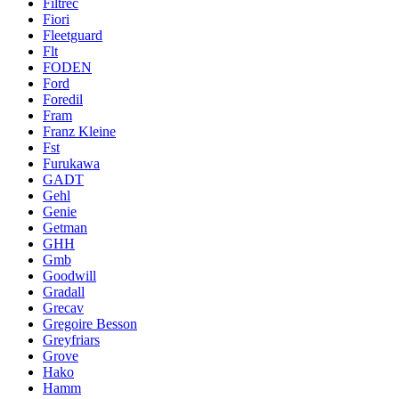
Filtrec
Fiori
Fleetguard
Flt
FODEN
Ford
Foredil
Fram
Franz Kleine
Fst
Furukawa
GADT
Gehl
Genie
Getman
GHH
Gmb
Goodwill
Gradall
Grecav
Gregoire Besson
Greyfriars
Grove
Hako
Hamm