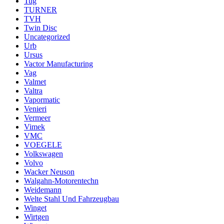
Tug
TURNER
TVH
Twin Disc
Uncategorized
Urb
Ursus
Vactor Manufacturing
Vag
Valmet
Valtra
Vapormatic
Venieri
Vermeer
Vimek
VMC
VOEGELE
Volkswagen
Volvo
Wacker Neuson
Walgahn-Motorentechn
Weidemann
Welte Stahl Und Fahrzeugbau
Winget
Wirtgen