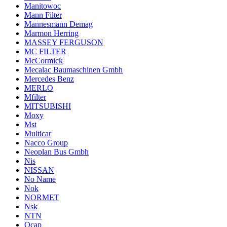
Manitowoc
Mann Filter
Mannesmann Demag
Marmon Herring
MASSEY FERGUSON
MC FILTER
McCormick
Mecalac Baumaschinen Gmbh
Mercedes Benz
MERLO
Mfilter
MITSUBISHI
Moxy
Mst
Multicar
Nacco Group
Neoplan Bus Gmbh
Nis
NISSAN
No Name
Nok
NORMET
Nsk
NTN
Ocap