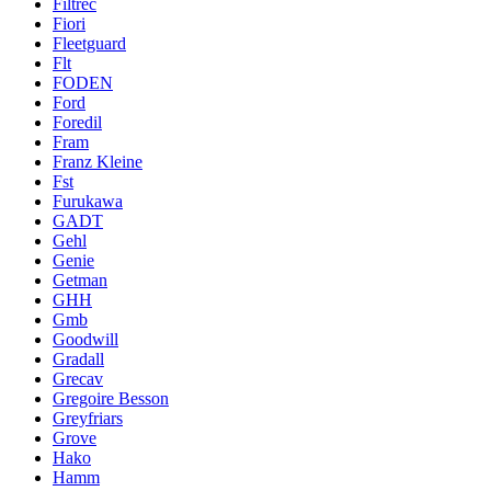
Filtrec
Fiori
Fleetguard
Flt
FODEN
Ford
Foredil
Fram
Franz Kleine
Fst
Furukawa
GADT
Gehl
Genie
Getman
GHH
Gmb
Goodwill
Gradall
Grecav
Gregoire Besson
Greyfriars
Grove
Hako
Hamm