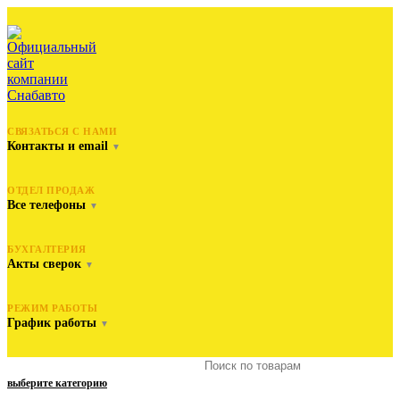
СВЯЗАТЬСЯ С НАМИ
Контакты и email
▼
ОТДЕЛ ПРОДАЖ
Все телефоны
▼
БУХГАЛТЕРИЯ
Акты сверок
▼
РЕЖИМ РАБОТЫ
График работы
▼
выберите категорию