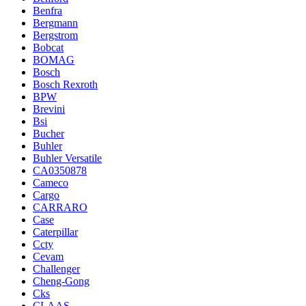
Benfra
Bergmann
Bergstrom
Bobcat
BOMAG
Bosch
Bosch Rexroth
BPW
Brevini
Bsi
Bucher
Buhler
Buhler Versatile
CA0350878
Cameco
Cargo
CARRARO
Case
Caterpillar
Ccty
Cevam
Challenger
Cheng-Gong
Cks
CLAAS