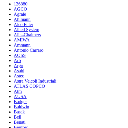
126880
AGCO
Agrale
Ahlmann
Alco Filter
Allied System
Allis-Chalmers
AMIWA
Ammann
Antonio Carraro
AOSS
Arb
Argo
Asahi
Astec
Astra Veicoli Industriali
ATLAS COPCO
Atm
AUSA
Badger
Baldwin
Basak
Bell
Benati
Benford