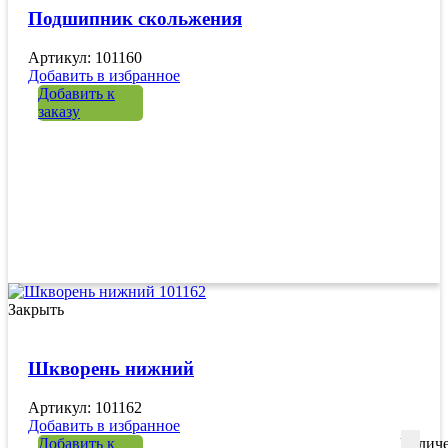
Подшипник скольжения
Артикул: 101160
Добавить в избранное
Добавить к
заказу
Закрыть
Шкворень нижний
Артикул: 101162
Добавить в избранное
Добавить к
Количе