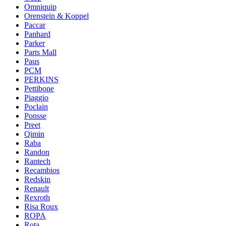
Omniquip
Orenstein & Koppel
Paccar
Panhard
Parker
Parts Mall
Paus
PCM
PERKINS
Pettibone
Piaggio
Poclain
Ponsse
Preet
Qimin
Raba
Randon
Rantech
Recambios
Redskin
Renault
Rexroth
Risa Roux
ROPA
Rota