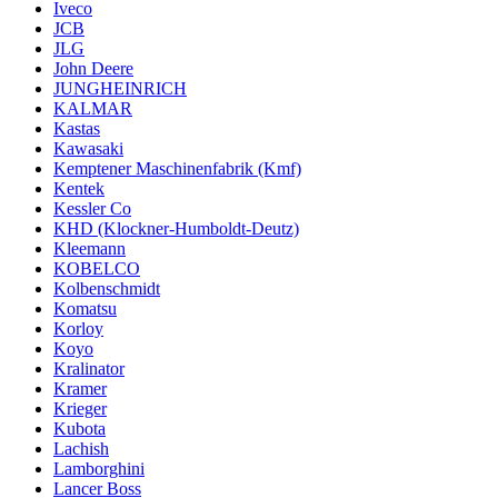
Iveco
JCB
JLG
John Deere
JUNGHEINRICH
KALMAR
Kastas
Kawasaki
Kemptener Maschinenfabrik (Kmf)
Kentek
Kessler Co
KHD (Klockner-Humboldt-Deutz)
Kleemann
KOBELCO
Kolbenschmidt
Komatsu
Korloy
Koyo
Kralinator
Kramer
Krieger
Kubota
Lachish
Lamborghini
Lancer Boss