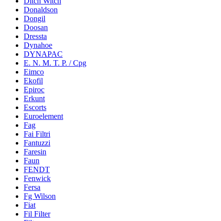
Ditch Witch
Donaldson
Dongil
Doosan
Dressta
Dynahoe
DYNAPAC
E. N. M. T. P. / Cpg
Eimco
Ekofil
Epiroc
Erkunt
Escorts
Euroelement
Fag
Fai Filtri
Fantuzzi
Faresin
Faun
FENDT
Fenwick
Fersa
Fg Wilson
Fiat
Fil Filter