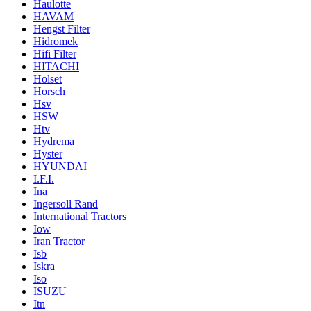
Haulotte
HAVAM
Hengst Filter
Hidromek
Hifi Filter
HITACHI
Holset
Horsch
Hsv
HSW
Htv
Hydrema
Hyster
HYUNDAI
I.F.I.
Ina
Ingersoll Rand
International Tractors
Iow
Iran Tractor
Isb
Iskra
Iso
ISUZU
Itn