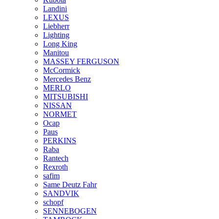
Landini
LEXUS
Liebherr
Lighting
Long King
Manitou
MASSEY FERGUSON
McCormick
Mercedes Benz
MERLO
MITSUBISHI
NISSAN
NORMET
Ocap
Paus
PERKINS
Raba
Rantech
Rexroth
safim
Same Deutz Fahr
SANDVIK
schopf
SENNEBOGEN