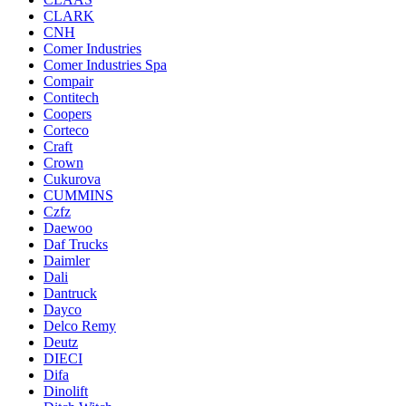
CLARK
CNH
Comer Industries
Comer Industries Spa
Compair
Contitech
Coopers
Corteco
Craft
Crown
Cukurova
CUMMINS
Czfz
Daewoo
Daf Trucks
Daimler
Dali
Dantruck
Dayco
Delco Remy
Deutz
DIECI
Difa
Dinolift