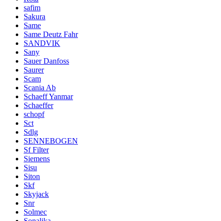
safim
Sakura
Same
Same Deutz Fahr
SANDVIK
Sany
Sauer Danfoss
Saurer
Scam
Scania Ab
Schaeff Yanmar
Schaeffer
schopf
Sct
Sdlg
SENNEBOGEN
Sf Filter
Siemens
Sisu
Siton
Skf
Skyjack
Snr
Solmec
Sonalika