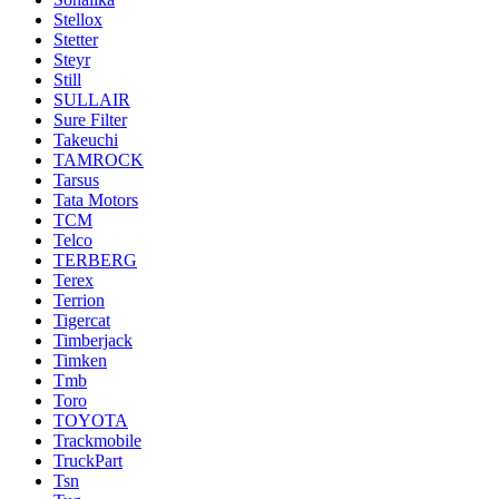
Stellox
Stetter
Steyr
Still
SULLAIR
Sure Filter
Takeuchi
TAMROCK
Tarsus
Tata Motors
TCM
Telco
TERBERG
Terex
Terrion
Tigercat
Timberjack
Timken
Tmb
Toro
TOYOTA
Trackmobile
TruckPart
Tsn