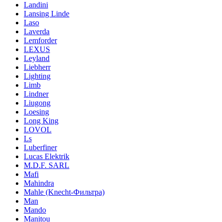
Landini
Lansing Linde
Laso
Laverda
Lemforder
LEXUS
Leyland
Liebherr
Lighting
Limb
Lindner
Liugong
Loesing
Long King
LOVOL
Ls
Luberfiner
Lucas Elektrik
M.D.F. SARL
Mafi
Mahindra
Mahle (Knecht-Фильтра)
Man
Mando
Manitou