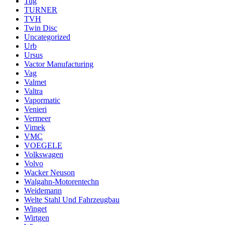
Tug
TURNER
TVH
Twin Disc
Uncategorized
Urb
Ursus
Vactor Manufacturing
Vag
Valmet
Valtra
Vapormatic
Venieri
Vermeer
Vimek
VMC
VOEGELE
Volkswagen
Volvo
Wacker Neuson
Walgahn-Motorentechn
Weidemann
Welte Stahl Und Fahrzeugbau
Winget
Wirtgen