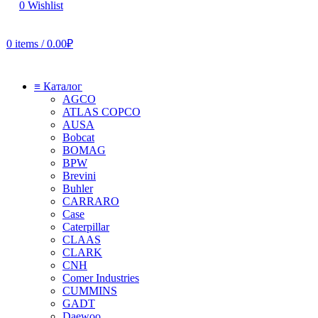
0
Wishlist
0
items
/
0.00
₽
≡ Каталог
AGCO
ATLAS COPCO
AUSA
Bobcat
BOMAG
BPW
Brevini
Buhler
CARRARO
Case
Caterpillar
CLAAS
CLARK
CNH
Comer Industries
CUMMINS
GADT
Daewoo