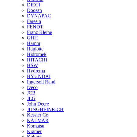
DIECI
Doosan
DYNAPAC
Faresin
FENDT
Franz Kleine
GHH
Hamm
Haulotte
Hidromek
HITACHI
HSW
Hydrema
HYUNDAI
Ingersoll Rand
Iveco
JCB
JLG
John Deere
JUNGHEINRICH
Kessler Co
KALMAR
Komatsu
Kramer
Kubota