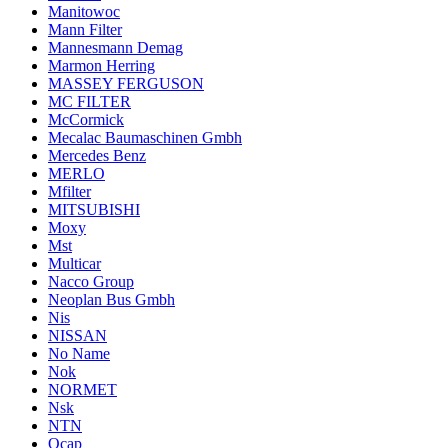
Manitowoc
Mann Filter
Mannesmann Demag
Marmon Herring
MASSEY FERGUSON
MC FILTER
McCormick
Mecalac Baumaschinen Gmbh
Mercedes Benz
MERLO
Mfilter
MITSUBISHI
Moxy
Mst
Multicar
Nacco Group
Neoplan Bus Gmbh
Nis
NISSAN
No Name
Nok
NORMET
Nsk
NTN
Ocap