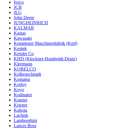
Iveco
JCB
JLG
John Deere
JUNGHEINRICH
KALMAR
Kastas
Kawasaki
Kemptener Maschinenfabrik (Kmf)
Kentek
Kessler Co
KHD (Klockner-Humboldt-Deutz)
Kleemann
KOBELCO
Kolbenschmidt
Komatsu
Korloy
Koyo
Kralinator
Kramer
Krieger
Kubota
Lachish
Lamborghini
Lancer Boss