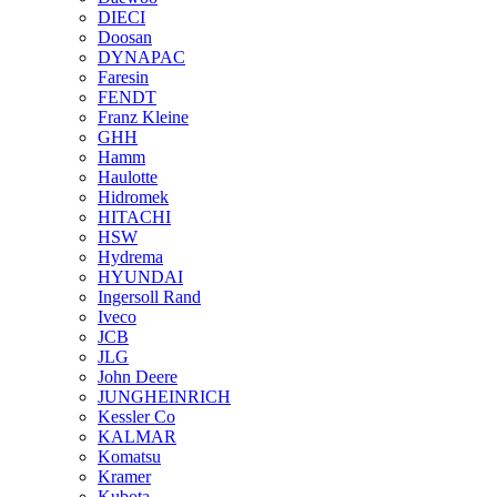
DIECI
Doosan
DYNAPAC
Faresin
FENDT
Franz Kleine
GHH
Hamm
Haulotte
Hidromek
HITACHI
HSW
Hydrema
HYUNDAI
Ingersoll Rand
Iveco
JCB
JLG
John Deere
JUNGHEINRICH
Kessler Co
KALMAR
Komatsu
Kramer
Kubota