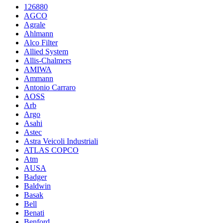
126880
AGCO
Agrale
Ahlmann
Alco Filter
Allied System
Allis-Chalmers
AMIWA
Ammann
Antonio Carraro
AOSS
Arb
Argo
Asahi
Astec
Astra Veicoli Industriali
ATLAS COPCO
Atm
AUSA
Badger
Baldwin
Basak
Bell
Benati
Benford