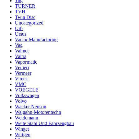
Tug
TURNER
TVH
Twin Disc
Uncategorized
Urb
Ursus
Vactor Manufacturing
Vag
Valmet
Valtra
Vapormatic
Venieri
Vermeer
Vimek
VMC
VOEGELE
Volkswagen
Volvo
Wacker Neuson
Walgahn-Motorentechn
Weidemann
Welte Stahl Und Fahrzeugbau
Winget
Wirtgen