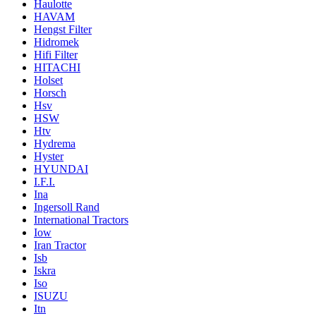
Haulotte
HAVAM
Hengst Filter
Hidromek
Hifi Filter
HITACHI
Holset
Horsch
Hsv
HSW
Htv
Hydrema
Hyster
HYUNDAI
I.F.I.
Ina
Ingersoll Rand
International Tractors
Iow
Iran Tractor
Isb
Iskra
Iso
ISUZU
Itn