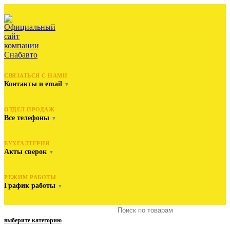
СВЯЗАТЬСЯ С НАМИ
Контакты и email
▼
ОТДЕЛ ПРОДАЖ
Все телефоны
▼
БУХГАЛТЕРИЯ
Акты сверок
▼
РЕЖИМ РАБОТЫ
График работы
▼
выберите категорию