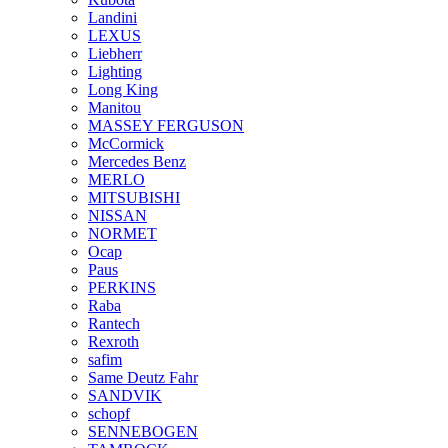
Landini
LEXUS
Liebherr
Lighting
Long King
Manitou
MASSEY FERGUSON
McCormick
Mercedes Benz
MERLO
MITSUBISHI
NISSAN
NORMET
Ocap
Paus
PERKINS
Raba
Rantech
Rexroth
safim
Same Deutz Fahr
SANDVIK
schopf
SENNEBOGEN