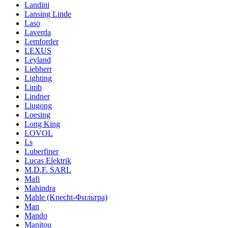
Landini
Lansing Linde
Laso
Laverda
Lemforder
LEXUS
Leyland
Liebherr
Lighting
Limb
Lindner
Liugong
Loesing
Long King
LOVOL
Ls
Luberfiner
Lucas Elektrik
M.D.F. SARL
Mafi
Mahindra
Mahle (Knecht-Фильтра)
Man
Mando
Manitou