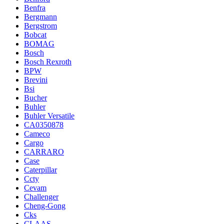
Benfra
Bergmann
Bergstrom
Bobcat
BOMAG
Bosch
Bosch Rexroth
BPW
Brevini
Bsi
Bucher
Buhler
Buhler Versatile
CA0350878
Cameco
Cargo
CARRARO
Case
Caterpillar
Ccty
Cevam
Challenger
Cheng-Gong
Cks
CLAAS