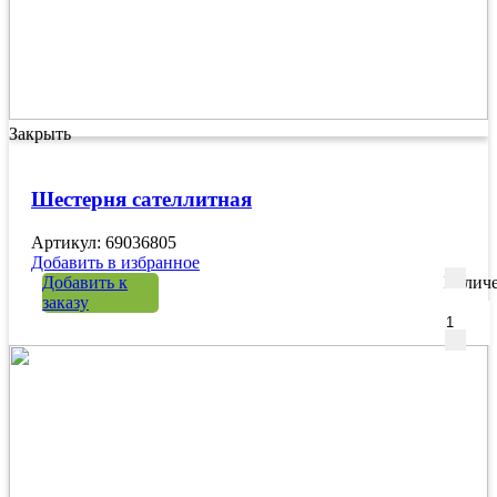
Закрыть
Шестерня сателлитная
Артикул: 69036805
Добавить в избранное
Добавить к
Количе
заказу