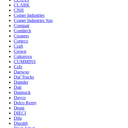
CLARK
CNH
Comer Industries
Comer Industries Spa
Compair
Contitech
Coopers
Corteco
Craft
Crown
Cukurova
CUMMINS
Czfz
Daewoo
Daf Trucks
Daimler
Dali
Dantruck
Dayco
Delco Remy
Deutz
DIECI
Difa
Dinolift