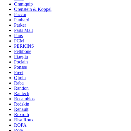
Omniquip
Orenstein & Koppel
Paccar
Panhard
Parker
Parts Mall
Paus
PCM
PERKINS
Pettibone
Piaggio
Poclain
Ponsse
Preet
Qimin
Raba
Randon
Rantech
Recambios
Redskin
Renault
Rexroth
Risa Roux
ROPA
Rota