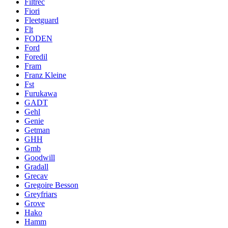
Filtrec
Fiori
Fleetguard
Flt
FODEN
Ford
Foredil
Fram
Franz Kleine
Fst
Furukawa
GADT
Gehl
Genie
Getman
GHH
Gmb
Goodwill
Gradall
Grecav
Gregoire Besson
Greyfriars
Grove
Hako
Hamm