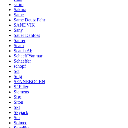
safim
Sakura
Same
Same Deutz Fahr
SANDVIK
Sany
Sauer Danfoss
Saurer
Scam
Scania Ab
Schaeff Yanmar
Schaeffer
schopf
Sct
Sdlg
SENNEBOGEN
Sf Filter
Siemens
Sisu
Siton
Skf
Skyjack
Snr
Solmec
Sonalika