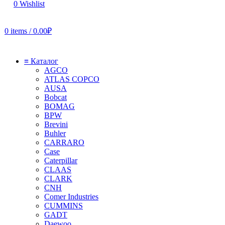
0
Wishlist
0
items
/
0.00
₽
≡ Каталог
AGCO
ATLAS COPCO
AUSA
Bobcat
BOMAG
BPW
Brevini
Buhler
CARRARO
Case
Caterpillar
CLAAS
CLARK
CNH
Comer Industries
CUMMINS
GADT
Daewoo