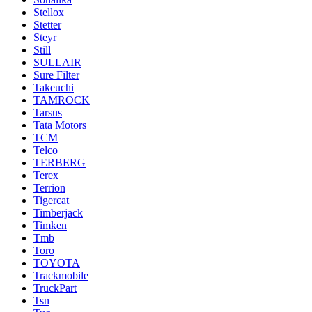
Stellox
Stetter
Steyr
Still
SULLAIR
Sure Filter
Takeuchi
TAMROCK
Tarsus
Tata Motors
TCM
Telco
TERBERG
Terex
Terrion
Tigercat
Timberjack
Timken
Tmb
Toro
TOYOTA
Trackmobile
TruckPart
Tsn