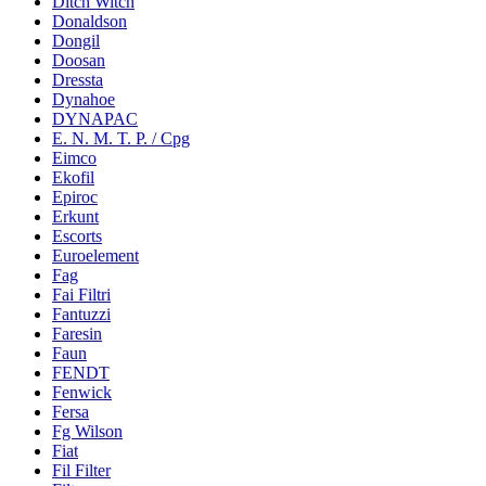
Ditch Witch
Donaldson
Dongil
Doosan
Dressta
Dynahoe
DYNAPAC
E. N. M. T. P. / Cpg
Eimco
Ekofil
Epiroc
Erkunt
Escorts
Euroelement
Fag
Fai Filtri
Fantuzzi
Faresin
Faun
FENDT
Fenwick
Fersa
Fg Wilson
Fiat
Fil Filter