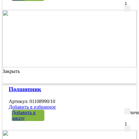
Закрыть
Подшипник
Артикул: 01108990/10
Добавить в избранное
Добавить к
Количе
заказу