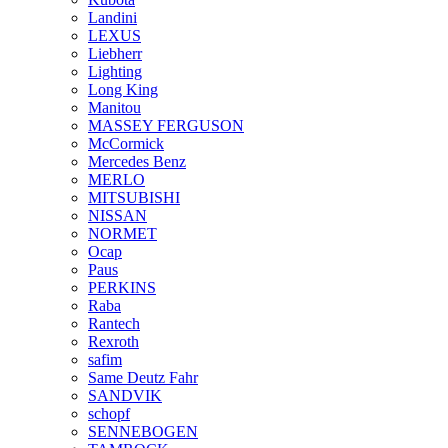
Landini
LEXUS
Liebherr
Lighting
Long King
Manitou
MASSEY FERGUSON
McCormick
Mercedes Benz
MERLO
MITSUBISHI
NISSAN
NORMET
Ocap
Paus
PERKINS
Raba
Rantech
Rexroth
safim
Same Deutz Fahr
SANDVIK
schopf
SENNEBOGEN