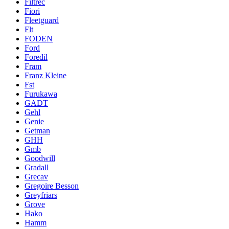
Filtrec
Fiori
Fleetguard
Flt
FODEN
Ford
Foredil
Fram
Franz Kleine
Fst
Furukawa
GADT
Gehl
Genie
Getman
GHH
Gmb
Goodwill
Gradall
Grecav
Gregoire Besson
Greyfriars
Grove
Hako
Hamm