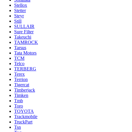
Stellox
Stetter
Steyr
Still
SULLAIR
Sure Filter
Takeuchi
TAMROCK
Tarsus
Tata Motors
TCM
Telco
TERBERG
Terex
Terrion
Tigercat
Timberjack
Timken
Tmb
Toro
TOYOTA
Trackmobile
TruckPart
Tsn