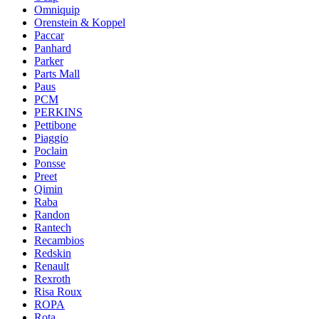
Omniquip
Orenstein & Koppel
Paccar
Panhard
Parker
Parts Mall
Paus
PCM
PERKINS
Pettibone
Piaggio
Poclain
Ponsse
Preet
Qimin
Raba
Randon
Rantech
Recambios
Redskin
Renault
Rexroth
Risa Roux
ROPA
Rota