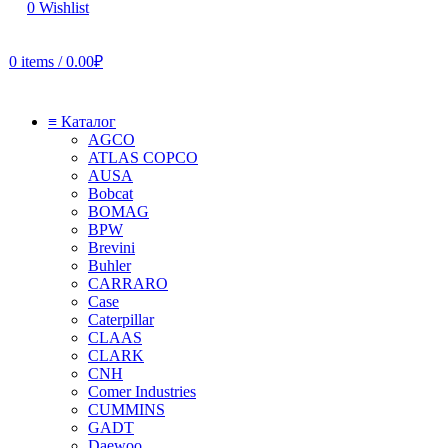
0
Wishlist
0
items
/
0.00
₽
≡ Каталог
AGCO
ATLAS COPCO
AUSA
Bobcat
BOMAG
BPW
Brevini
Buhler
CARRARO
Case
Caterpillar
CLAAS
CLARK
CNH
Comer Industries
CUMMINS
GADT
Daewoo