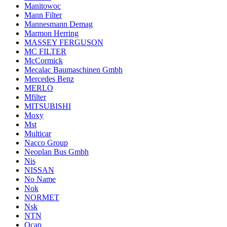
Manitowoc
Mann Filter
Mannesmann Demag
Marmon Herring
MASSEY FERGUSON
MC FILTER
McCormick
Mecalac Baumaschinen Gmbh
Mercedes Benz
MERLO
Mfilter
MITSUBISHI
Moxy
Mst
Multicar
Nacco Group
Neoplan Bus Gmbh
Nis
NISSAN
No Name
Nok
NORMET
Nsk
NTN
Ocap