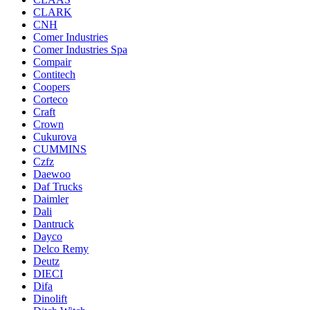
CLARK
CNH
Comer Industries
Comer Industries Spa
Compair
Contitech
Coopers
Corteco
Craft
Crown
Cukurova
CUMMINS
Czfz
Daewoo
Daf Trucks
Daimler
Dali
Dantruck
Dayco
Delco Remy
Deutz
DIECI
Difa
Dinolift