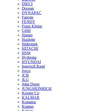
DIECI
Doosan
DYNAPAC
Faresin
FENDT
Franz Kleine
GHH
Hamm
Haulotte
Hidromek
HITACHI
HSW
Hydrema
HYUNDAI
Ingersoll Rand
Iveco
JCB
JLG
John Deere
JUNGHEINRICH
Kessler Co
KALMAR
Komatsu
Kramer
Kubota