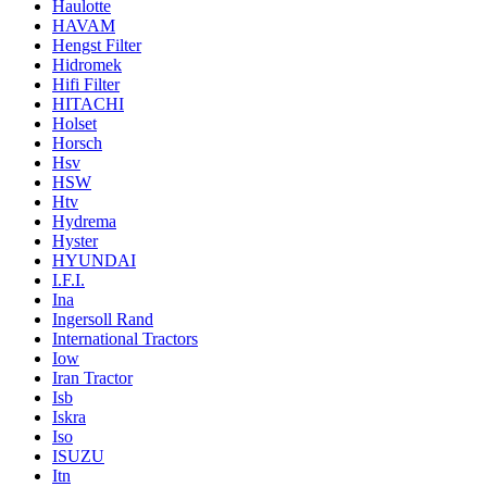
Haulotte
HAVAM
Hengst Filter
Hidromek
Hifi Filter
HITACHI
Holset
Horsch
Hsv
HSW
Htv
Hydrema
Hyster
HYUNDAI
I.F.I.
Ina
Ingersoll Rand
International Tractors
Iow
Iran Tractor
Isb
Iskra
Iso
ISUZU
Itn