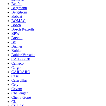
Benfra
Bergmann
Bergstrom
Bobcat
BOMAG
Bosch
Bosch Rexroth
BPW
Brevini
Bsi
Bucher
Buhler
Buhler Versatile
CA0350878
Cameco
Cargo
CARRARO
Case
Caterpillar
Ccty
Cevam
Challenger
Cheng-Gong
Cks
CLAAS