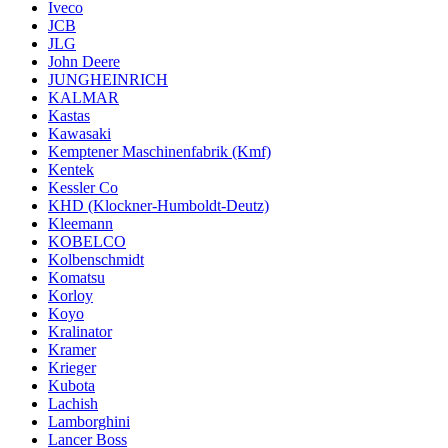
Iveco
JCB
JLG
John Deere
JUNGHEINRICH
KALMAR
Kastas
Kawasaki
Kemptener Maschinenfabrik (Kmf)
Kentek
Kessler Co
KHD (Klockner-Humboldt-Deutz)
Kleemann
KOBELCO
Kolbenschmidt
Komatsu
Korloy
Koyo
Kralinator
Kramer
Krieger
Kubota
Lachish
Lamborghini
Lancer Boss