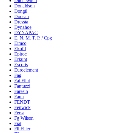
Ditch Witch
Donaldson
Dongil
Doosan
Dressta
Dynahoe
DYNAPAC
E. N. M. T. P. / Cpg
Eimco
Ekofil
Epiroc
Erkunt
Escorts
Euroelement
Fag
Fai Filtri
Fantuzzi
Faresin
Faun
FENDT
Fenwick
Fersa
Fg Wilson
Fiat
Fil Filter