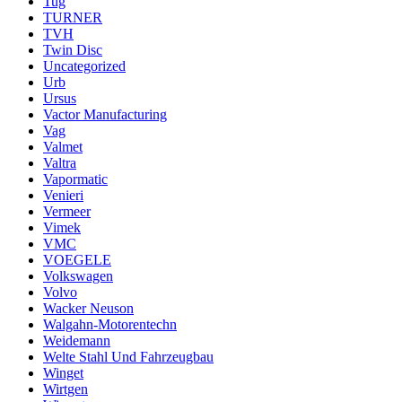
Tug
TURNER
TVH
Twin Disc
Uncategorized
Urb
Ursus
Vactor Manufacturing
Vag
Valmet
Valtra
Vapormatic
Venieri
Vermeer
Vimek
VMC
VOEGELE
Volkswagen
Volvo
Wacker Neuson
Walgahn-Motorentechn
Weidemann
Welte Stahl Und Fahrzeugbau
Winget
Wirtgen