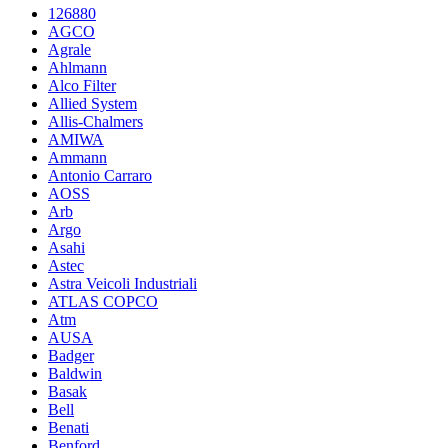
126880
AGCO
Agrale
Ahlmann
Alco Filter
Allied System
Allis-Chalmers
AMIWA
Ammann
Antonio Carraro
AOSS
Arb
Argo
Asahi
Astec
Astra Veicoli Industriali
ATLAS COPCO
Atm
AUSA
Badger
Baldwin
Basak
Bell
Benati
Benford