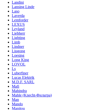
Landini
Lansing Linde
Laso
Laverda
Lemforder
LEXUS
Leyland
Liebherr
Lighting
Limb
Lindner
Liugong
Loesing
Long King
LOVOL
Ls
Luberfiner
Lucas Elektrik
M.D.F. SARL
Mafi
Mahindra
Mahle (Knecht-Фильтра)
Man
Mando
Manitou