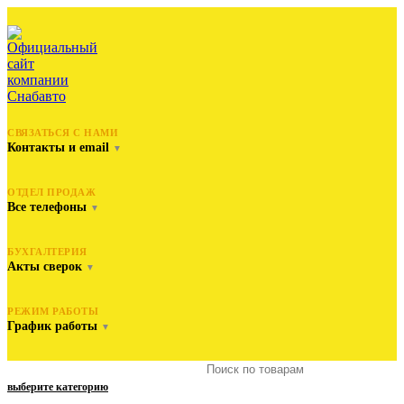
СВЯЗАТЬСЯ С НАМИ
Контакты и email
▼
ОТДЕЛ ПРОДАЖ
Все телефоны
▼
БУХГАЛТЕРИЯ
Акты сверок
▼
РЕЖИМ РАБОТЫ
График работы
▼
выберите категорию