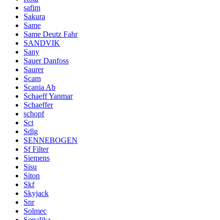
safim
Sakura
Same
Same Deutz Fahr
SANDVIK
Sany
Sauer Danfoss
Saurer
Scam
Scania Ab
Schaeff Yanmar
Schaeffer
schopf
Sct
Sdlg
SENNEBOGEN
Sf Filter
Siemens
Sisu
Siton
Skf
Skyjack
Snr
Solmec
Sonalika