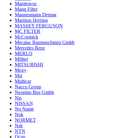
Manitowoc
Mann Filter
Mannesmann Demag
Marmon Herring
MASSEY FERGUSON
MC FILTER
McCormick
Mecalac Baumaschinen Gmbh
Mercedes Benz
MERLO
Mfilter
MITSUBISHI
Moxy
Mst
Multicar
Nacco Group
Neoplan Bus Gmbh
Nis
NISSAN
No Name
Nok
NORMET
Nsk
NTN
Ocap