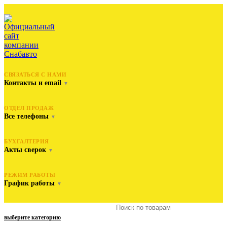
СВЯЗАТЬСЯ С НАМИ
Контакты и email
▼
ОТДЕЛ ПРОДАЖ
Все телефоны
▼
БУХГАЛТЕРИЯ
Акты сверок
▼
РЕЖИМ РАБОТЫ
График работы
▼
выберите категорию