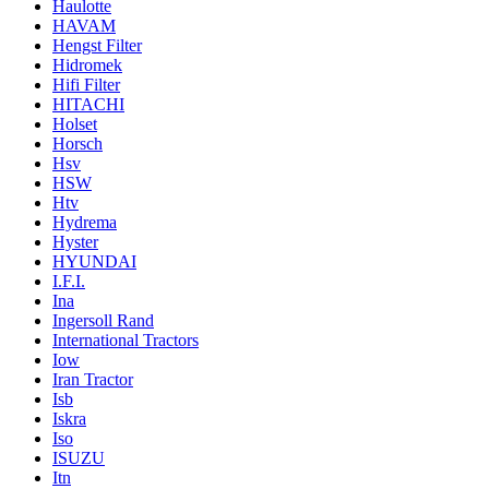
Haulotte
HAVAM
Hengst Filter
Hidromek
Hifi Filter
HITACHI
Holset
Horsch
Hsv
HSW
Htv
Hydrema
Hyster
HYUNDAI
I.F.I.
Ina
Ingersoll Rand
International Tractors
Iow
Iran Tractor
Isb
Iskra
Iso
ISUZU
Itn