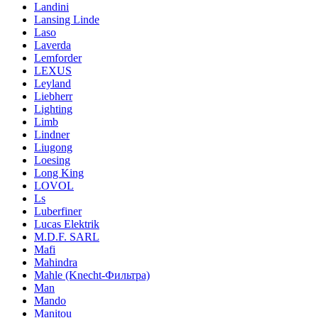
Landini
Lansing Linde
Laso
Laverda
Lemforder
LEXUS
Leyland
Liebherr
Lighting
Limb
Lindner
Liugong
Loesing
Long King
LOVOL
Ls
Luberfiner
Lucas Elektrik
M.D.F. SARL
Mafi
Mahindra
Mahle (Knecht-Фильтра)
Man
Mando
Manitou