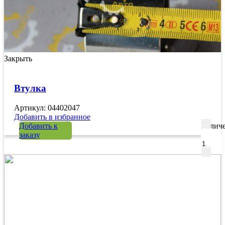
Закрыть
Втулка
Артикул: 04402047
Добавить в избранное
Добавить к
Количе
заказу