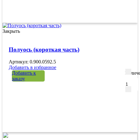
Закрыть
Полуось (короткая часть)
Артикул: 0.900.0592.5
Добавить в избранное
Добавить к
Количе
заказу