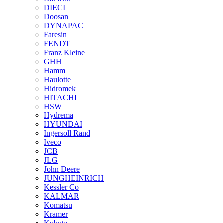
DIECI
Doosan
DYNAPAC
Faresin
FENDT
Franz Kleine
GHH
Hamm
Haulotte
Hidromek
HITACHI
HSW
Hydrema
HYUNDAI
Ingersoll Rand
Iveco
JCB
JLG
John Deere
JUNGHEINRICH
Kessler Co
KALMAR
Komatsu
Kramer
Kubota