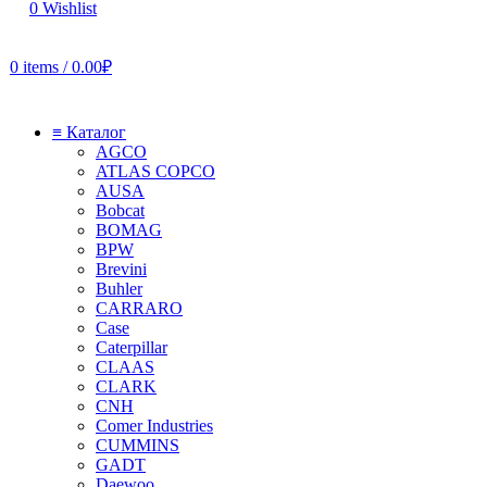
0
Wishlist
0
items
/
0.00
₽
≡ Каталог
AGCO
ATLAS COPCO
AUSA
Bobcat
BOMAG
BPW
Brevini
Buhler
CARRARO
Case
Caterpillar
CLAAS
CLARK
CNH
Comer Industries
CUMMINS
GADT
Daewoo