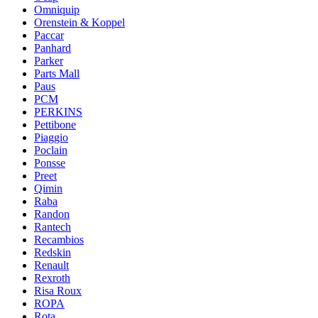
Omniquip
Orenstein & Koppel
Paccar
Panhard
Parker
Parts Mall
Paus
PCM
PERKINS
Pettibone
Piaggio
Poclain
Ponsse
Preet
Qimin
Raba
Randon
Rantech
Recambios
Redskin
Renault
Rexroth
Risa Roux
ROPA
Rota