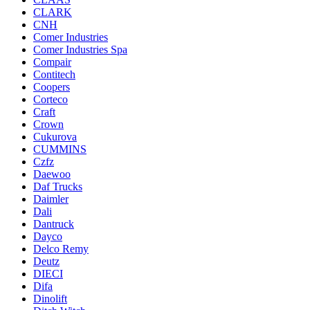
CLARK
CNH
Comer Industries
Comer Industries Spa
Compair
Contitech
Coopers
Corteco
Craft
Crown
Cukurova
CUMMINS
Czfz
Daewoo
Daf Trucks
Daimler
Dali
Dantruck
Dayco
Delco Remy
Deutz
DIECI
Difa
Dinolift