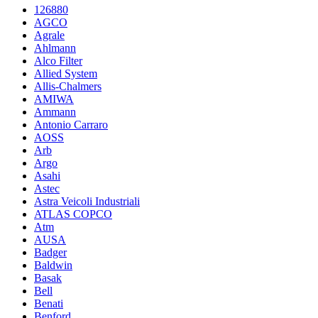
126880
AGCO
Agrale
Ahlmann
Alco Filter
Allied System
Allis-Chalmers
AMIWA
Ammann
Antonio Carraro
AOSS
Arb
Argo
Asahi
Astec
Astra Veicoli Industriali
ATLAS COPCO
Atm
AUSA
Badger
Baldwin
Basak
Bell
Benati
Benford