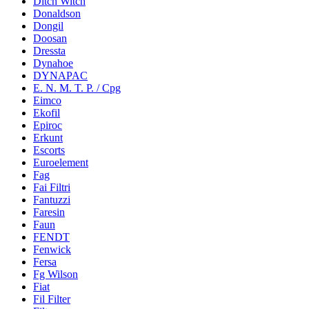
Ditch Witch
Donaldson
Dongil
Doosan
Dressta
Dynahoe
DYNAPAC
E. N. M. T. P. / Cpg
Eimco
Ekofil
Epiroc
Erkunt
Escorts
Euroelement
Fag
Fai Filtri
Fantuzzi
Faresin
Faun
FENDT
Fenwick
Fersa
Fg Wilson
Fiat
Fil Filter