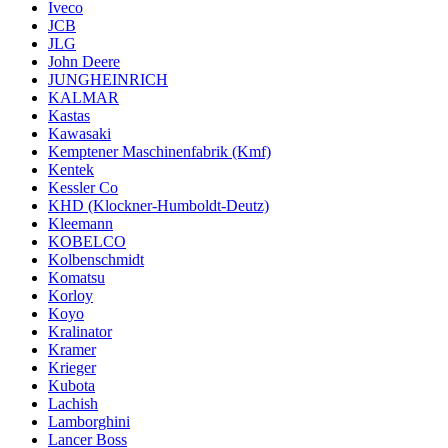
Iveco
JCB
JLG
John Deere
JUNGHEINRICH
KALMAR
Kastas
Kawasaki
Kemptener Maschinenfabrik (Kmf)
Kentek
Kessler Co
KHD (Klockner-Humboldt-Deutz)
Kleemann
KOBELCO
Kolbenschmidt
Komatsu
Korloy
Koyo
Kralinator
Kramer
Krieger
Kubota
Lachish
Lamborghini
Lancer Boss