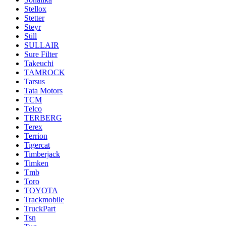
Stellox
Stetter
Steyr
Still
SULLAIR
Sure Filter
Takeuchi
TAMROCK
Tarsus
Tata Motors
TCM
Telco
TERBERG
Terex
Terrion
Tigercat
Timberjack
Timken
Tmb
Toro
TOYOTA
Trackmobile
TruckPart
Tsn