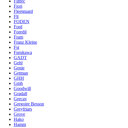
Filtrec
Fiori
Fleetguard
Flt
FODEN
Ford
Foredil
Fram
Franz Kleine
Fst
Furukawa
GADT
Gehl
Genie
Getman
GHH
Gmb
Goodwill
Gradall
Grecav
Gregoire Besson
Greyfriars
Grove
Hako
Hamm