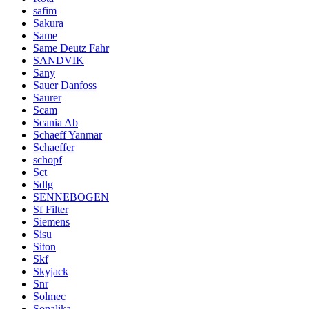
safim
Sakura
Same
Same Deutz Fahr
SANDVIK
Sany
Sauer Danfoss
Saurer
Scam
Scania Ab
Schaeff Yanmar
Schaeffer
schopf
Sct
Sdlg
SENNEBOGEN
Sf Filter
Siemens
Sisu
Siton
Skf
Skyjack
Snr
Solmec
Sonalika