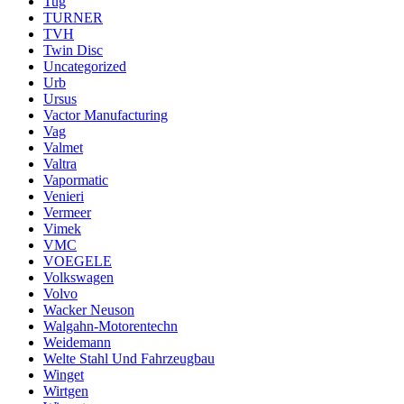
Tug
TURNER
TVH
Twin Disc
Uncategorized
Urb
Ursus
Vactor Manufacturing
Vag
Valmet
Valtra
Vapormatic
Venieri
Vermeer
Vimek
VMC
VOEGELE
Volkswagen
Volvo
Wacker Neuson
Walgahn-Motorentechn
Weidemann
Welte Stahl Und Fahrzeugbau
Winget
Wirtgen