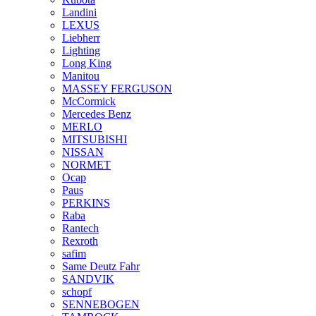
Landini
LEXUS
Liebherr
Lighting
Long King
Manitou
MASSEY FERGUSON
McCormick
Mercedes Benz
MERLO
MITSUBISHI
NISSAN
NORMET
Ocap
Paus
PERKINS
Raba
Rantech
Rexroth
safim
Same Deutz Fahr
SANDVIK
schopf
SENNEBOGEN