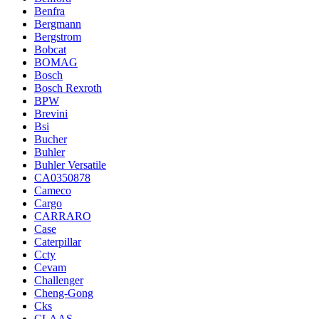
Benfra
Bergmann
Bergstrom
Bobcat
BOMAG
Bosch
Bosch Rexroth
BPW
Brevini
Bsi
Bucher
Buhler
Buhler Versatile
CA0350878
Cameco
Cargo
CARRARO
Case
Caterpillar
Ccty
Cevam
Challenger
Cheng-Gong
Cks
CLAAS