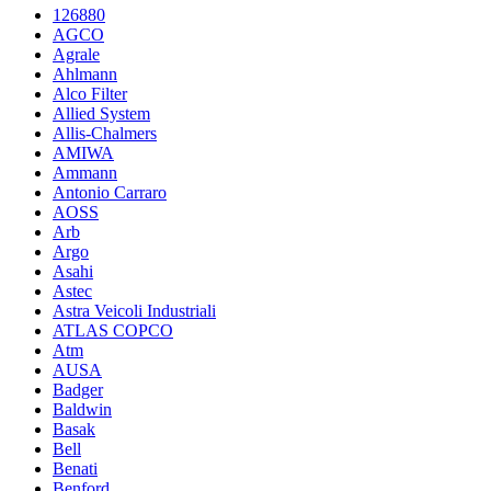
126880
AGCO
Agrale
Ahlmann
Alco Filter
Allied System
Allis-Chalmers
AMIWA
Ammann
Antonio Carraro
AOSS
Arb
Argo
Asahi
Astec
Astra Veicoli Industriali
ATLAS COPCO
Atm
AUSA
Badger
Baldwin
Basak
Bell
Benati
Benford