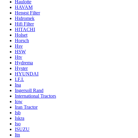
Haulotte
HAVAM
Hengst Filter
Hidromek
Hifi Filter
HITACHI
Holset
Horsch
Hsv
HSW
Htv
Hydrema
Hyster
HYUNDAI
I.F.I.
Ina
Ingersoll Rand
International Tractors
Iow
Iran Tractor
Isb
Iskra
Iso
ISUZU
Itn