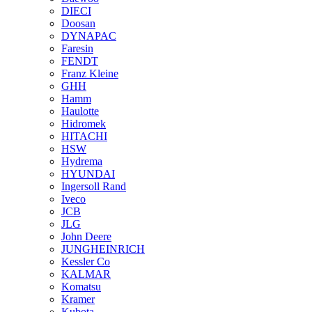
DIECI
Doosan
DYNAPAC
Faresin
FENDT
Franz Kleine
GHH
Hamm
Haulotte
Hidromek
HITACHI
HSW
Hydrema
HYUNDAI
Ingersoll Rand
Iveco
JCB
JLG
John Deere
JUNGHEINRICH
Kessler Co
KALMAR
Komatsu
Kramer
Kubota