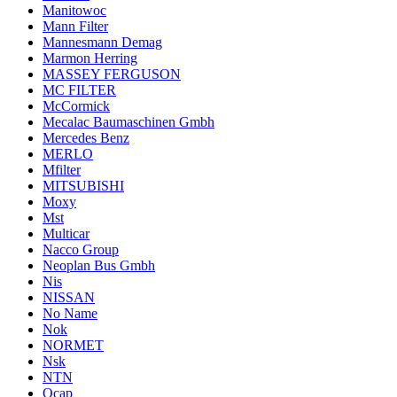
Manitowoc
Mann Filter
Mannesmann Demag
Marmon Herring
MASSEY FERGUSON
MC FILTER
McCormick
Mecalac Baumaschinen Gmbh
Mercedes Benz
MERLO
Mfilter
MITSUBISHI
Moxy
Mst
Multicar
Nacco Group
Neoplan Bus Gmbh
Nis
NISSAN
No Name
Nok
NORMET
Nsk
NTN
Ocap