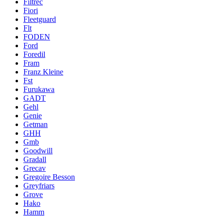
Filtrec
Fiori
Fleetguard
Flt
FODEN
Ford
Foredil
Fram
Franz Kleine
Fst
Furukawa
GADT
Gehl
Genie
Getman
GHH
Gmb
Goodwill
Gradall
Grecav
Gregoire Besson
Greyfriars
Grove
Hako
Hamm