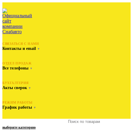
СВЯЗАТЬСЯ С НАМИ
Контакты и email
▼
ОТДЕЛ ПРОДАЖ
Все телефоны
▼
БУХГАЛТЕРИЯ
Акты сверок
▼
РЕЖИМ РАБОТЫ
График работы
▼
выберите категорию