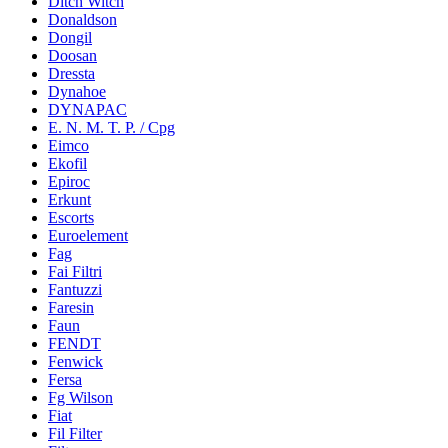
Ditch Witch
Donaldson
Dongil
Doosan
Dressta
Dynahoe
DYNAPAC
E. N. M. T. P. / Cpg
Eimco
Ekofil
Epiroc
Erkunt
Escorts
Euroelement
Fag
Fai Filtri
Fantuzzi
Faresin
Faun
FENDT
Fenwick
Fersa
Fg Wilson
Fiat
Fil Filter