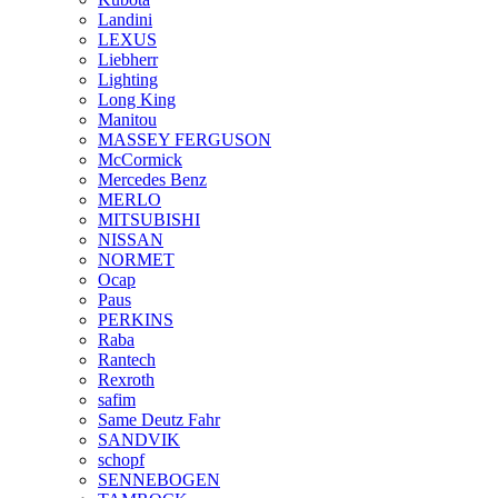
Landini
LEXUS
Liebherr
Lighting
Long King
Manitou
MASSEY FERGUSON
McCormick
Mercedes Benz
MERLO
MITSUBISHI
NISSAN
NORMET
Ocap
Paus
PERKINS
Raba
Rantech
Rexroth
safim
Same Deutz Fahr
SANDVIK
schopf
SENNEBOGEN