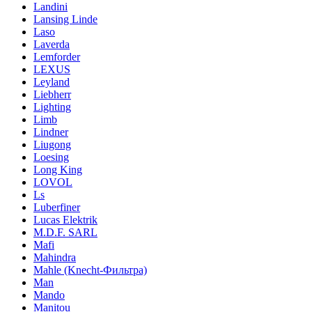
Landini
Lansing Linde
Laso
Laverda
Lemforder
LEXUS
Leyland
Liebherr
Lighting
Limb
Lindner
Liugong
Loesing
Long King
LOVOL
Ls
Luberfiner
Lucas Elektrik
M.D.F. SARL
Mafi
Mahindra
Mahle (Knecht-Фильтра)
Man
Mando
Manitou