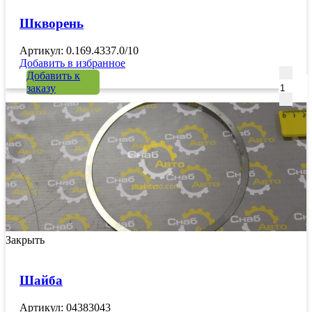
Шкворень
Артикул: 0.169.4337.0/10
Добавить в избранное
Количе
Добавить к
заказу
Закрыть
Шайба
Артикул: 04383043