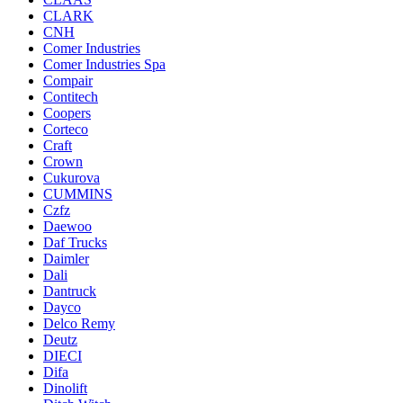
CLARK
CNH
Comer Industries
Comer Industries Spa
Compair
Contitech
Coopers
Corteco
Craft
Crown
Cukurova
CUMMINS
Czfz
Daewoo
Daf Trucks
Daimler
Dali
Dantruck
Dayco
Delco Remy
Deutz
DIECI
Difa
Dinolift