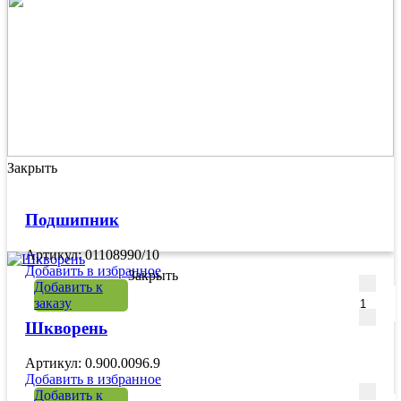
Закрыть
Подшипник
Артикул: 01108990/10
Добавить в избранное
Закрыть
Количе
Добавить к
заказу
Шкворень
Артикул: 0.900.0096.9
Добавить в избранное
Количе
Добавить к