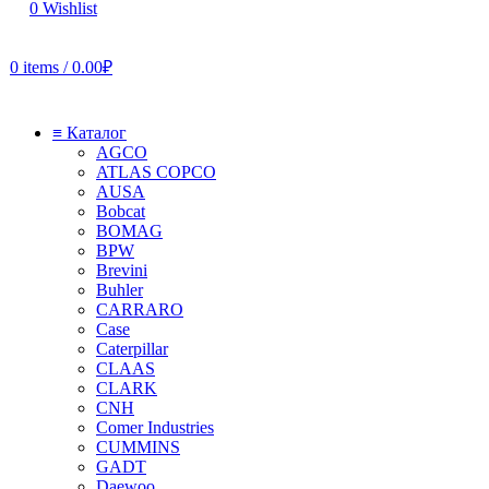
0
Wishlist
0
items
/
0.00
₽
≡ Каталог
AGCO
ATLAS COPCO
AUSA
Bobcat
BOMAG
BPW
Brevini
Buhler
CARRARO
Case
Caterpillar
CLAAS
CLARK
CNH
Comer Industries
CUMMINS
GADT
Daewoo