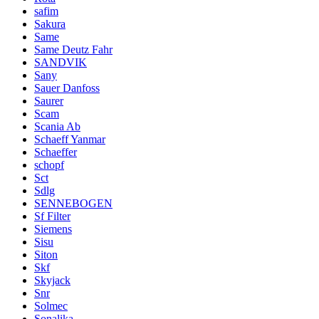
safim
Sakura
Same
Same Deutz Fahr
SANDVIK
Sany
Sauer Danfoss
Saurer
Scam
Scania Ab
Schaeff Yanmar
Schaeffer
schopf
Sct
Sdlg
SENNEBOGEN
Sf Filter
Siemens
Sisu
Siton
Skf
Skyjack
Snr
Solmec
Sonalika