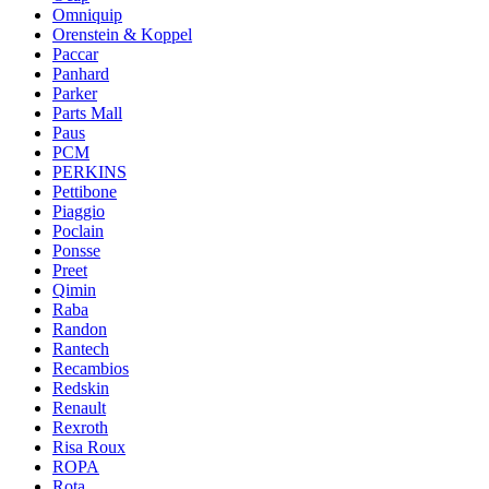
Omniquip
Orenstein & Koppel
Paccar
Panhard
Parker
Parts Mall
Paus
PCM
PERKINS
Pettibone
Piaggio
Poclain
Ponsse
Preet
Qimin
Raba
Randon
Rantech
Recambios
Redskin
Renault
Rexroth
Risa Roux
ROPA
Rota