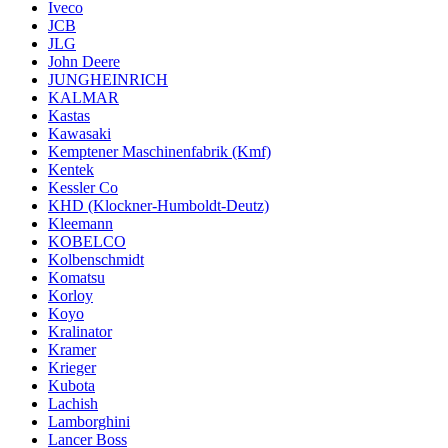
Iveco
JCB
JLG
John Deere
JUNGHEINRICH
KALMAR
Kastas
Kawasaki
Kemptener Maschinenfabrik (Kmf)
Kentek
Kessler Co
KHD (Klockner-Humboldt-Deutz)
Kleemann
KOBELCO
Kolbenschmidt
Komatsu
Korloy
Koyo
Kralinator
Kramer
Krieger
Kubota
Lachish
Lamborghini
Lancer Boss