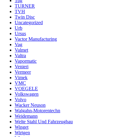
Tug
TURNER
TVH
Twin Disc
Uncategorized
Urb
Ursus
Vactor Manufacturing
Vag
Valmet
Valtra
Vapormatic
Venieri
Vermeer
Vimek
VMC
VOEGELE
Volkswagen
Volvo
Wacker Neuson
Walgahn-Motorentechn
Weidemann
Welte Stahl Und Fahrzeugbau
Winget
Wirtgen