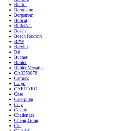
Benfra
Bergmann
Bergstrom
Bobcat
BOMAG
Bosch
Bosch Rexroth
BPW
Brevini
Bsi
Bucher
Buhler
Buhler Versatile
CA0350878
Cameco
Cargo
CARRARO
Case
Caterpillar
Ccty
Cevam
Challenger
Cheng-Gong
Cks
CLAAS