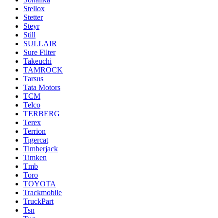
Stellox
Stetter
Steyr
Still
SULLAIR
Sure Filter
Takeuchi
TAMROCK
Tarsus
Tata Motors
TCM
Telco
TERBERG
Terex
Terrion
Tigercat
Timberjack
Timken
Tmb
Toro
TOYOTA
Trackmobile
TruckPart
Tsn