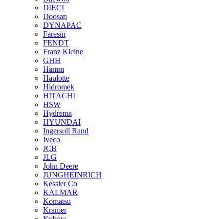
DIECI
Doosan
DYNAPAC
Faresin
FENDT
Franz Kleine
GHH
Hamm
Haulotte
Hidromek
HITACHI
HSW
Hydrema
HYUNDAI
Ingersoll Rand
Iveco
JCB
JLG
John Deere
JUNGHEINRICH
Kessler Co
KALMAR
Komatsu
Kramer
Kubota