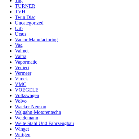
Tug
TURNER
TVH
Twin Disc
Uncategorized
Urb
Ursus
Vactor Manufacturing
Vag
Valmet
Valtra
Vapormatic
Venieri
Vermeer
Vimek
VMC
VOEGELE
Volkswagen
Volvo
Wacker Neuson
Walgahn-Motorentechn
Weidemann
Welte Stahl Und Fahrzeugbau
Winget
Wirtgen