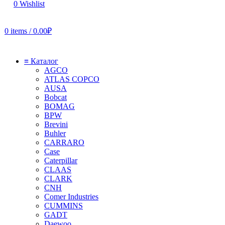
0
Wishlist
0
items
/
0.00
₽
≡ Каталог
AGCO
ATLAS COPCO
AUSA
Bobcat
BOMAG
BPW
Brevini
Buhler
CARRARO
Case
Caterpillar
CLAAS
CLARK
CNH
Comer Industries
CUMMINS
GADT
Daewoo