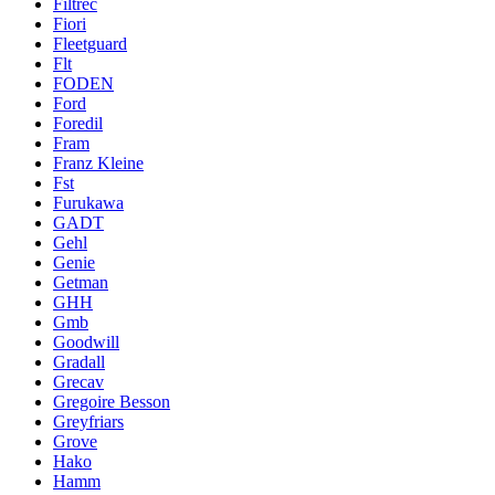
Filtrec
Fiori
Fleetguard
Flt
FODEN
Ford
Foredil
Fram
Franz Kleine
Fst
Furukawa
GADT
Gehl
Genie
Getman
GHH
Gmb
Goodwill
Gradall
Grecav
Gregoire Besson
Greyfriars
Grove
Hako
Hamm