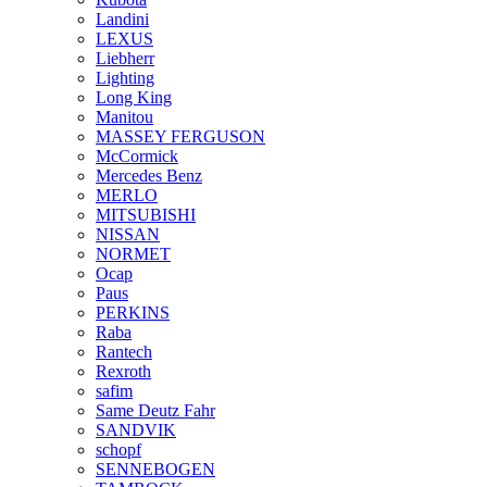
Landini
LEXUS
Liebherr
Lighting
Long King
Manitou
MASSEY FERGUSON
McCormick
Mercedes Benz
MERLO
MITSUBISHI
NISSAN
NORMET
Ocap
Paus
PERKINS
Raba
Rantech
Rexroth
safim
Same Deutz Fahr
SANDVIK
schopf
SENNEBOGEN