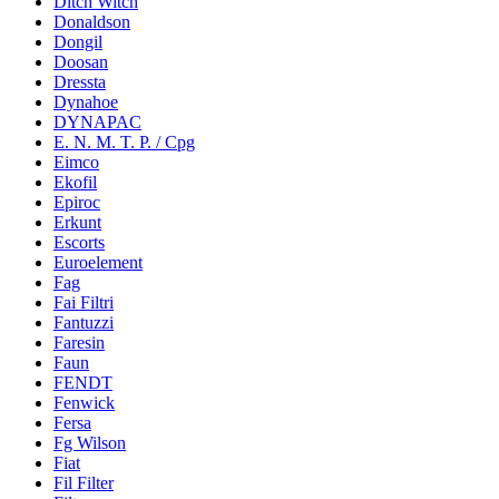
Ditch Witch
Donaldson
Dongil
Doosan
Dressta
Dynahoe
DYNAPAC
E. N. M. T. P. / Cpg
Eimco
Ekofil
Epiroc
Erkunt
Escorts
Euroelement
Fag
Fai Filtri
Fantuzzi
Faresin
Faun
FENDT
Fenwick
Fersa
Fg Wilson
Fiat
Fil Filter