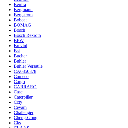
Benfra
Bergmann
Bergstrom
Bobcat
BOMAG
Bosch
Bosch Rexroth
BPW
Brevini
Bsi
Bucher
Buhler
Buhler Versatile
CA0350878
Cameco
Cargo
CARRARO
Case
Caterpillar
Ccty
Cevam
Challenger
Cheng-Gong
Cks
CLAAS