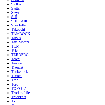
Stellox
Stetter
Steyr
Still
SULLAIR
Sure Filter
Takeuchi
TAMROCK
Tarsus
Tata Motors
TCM
Telco
TERBERG
Terex
Terrion
Tigercat
Timberjack
Timken
Tmb
Toro
TOYOTA
Trackmobile
TruckPart
Tsn