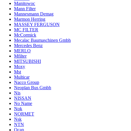
Manitowoc
Mann Filter
Mannesmann Demag
Marmon Herring
MASSEY FERGUSON
MC FILTER
McCormick
Mecalac Baumaschinen Gmbh
Mercedes Benz
MERLO
Mfilter
MITSUBISHI
Moxy
Mst
Multicar
Nacco Group
Neoplan Bus Gmbh
Nis
NISSAN
No Name
Nok
NORMET
Nsk
NTN
Ocap