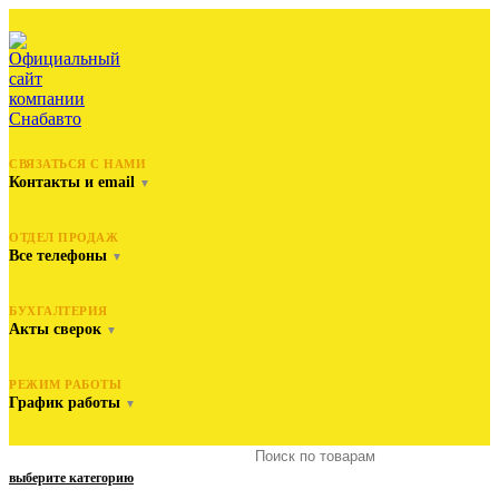
СВЯЗАТЬСЯ С НАМИ
Контакты и email
▼
ОТДЕЛ ПРОДАЖ
Все телефоны
▼
БУХГАЛТЕРИЯ
Акты сверок
▼
РЕЖИМ РАБОТЫ
График работы
▼
выберите категорию