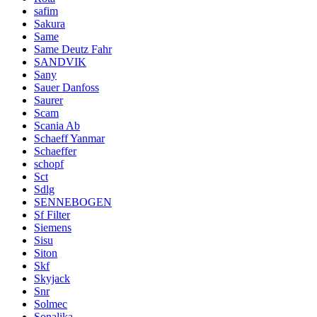
safim
Sakura
Same
Same Deutz Fahr
SANDVIK
Sany
Sauer Danfoss
Saurer
Scam
Scania Ab
Schaeff Yanmar
Schaeffer
schopf
Sct
Sdlg
SENNEBOGEN
Sf Filter
Siemens
Sisu
Siton
Skf
Skyjack
Snr
Solmec
Sonalika