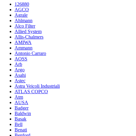
126880
AGCO
Agrale
Ahlmann
Alco Filter
Allied System
Allis-Chalmers
AMIWA
Ammann
Antonio Carraro
AOSS
Arb
Argo
Asahi
Astec
Astra Veicoli Industriali
ATLAS COPCO
Atm
AUSA
Badger
Baldwin
Basak
Bell
Benati
Benford