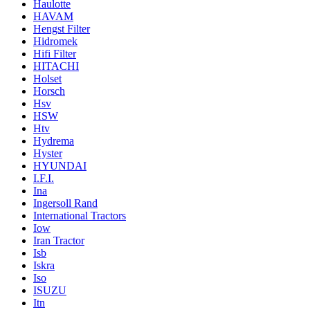
Haulotte
HAVAM
Hengst Filter
Hidromek
Hifi Filter
HITACHI
Holset
Horsch
Hsv
HSW
Htv
Hydrema
Hyster
HYUNDAI
I.F.I.
Ina
Ingersoll Rand
International Tractors
Iow
Iran Tractor
Isb
Iskra
Iso
ISUZU
Itn