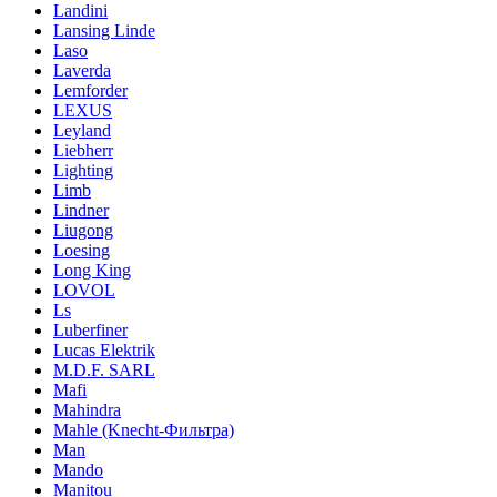
Landini
Lansing Linde
Laso
Laverda
Lemforder
LEXUS
Leyland
Liebherr
Lighting
Limb
Lindner
Liugong
Loesing
Long King
LOVOL
Ls
Luberfiner
Lucas Elektrik
M.D.F. SARL
Mafi
Mahindra
Mahle (Knecht-Фильтра)
Man
Mando
Manitou