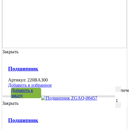
Закрыть
Подшипник
Артикул: 220BA300
Добавить в избранное
Добавить к
Количе
заказу
Закрыть
Подшипник