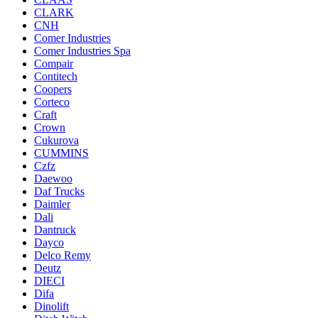
CLARK
CNH
Comer Industries
Comer Industries Spa
Compair
Contitech
Coopers
Corteco
Craft
Crown
Cukurova
CUMMINS
Czfz
Daewoo
Daf Trucks
Daimler
Dali
Dantruck
Dayco
Delco Remy
Deutz
DIECI
Difa
Dinolift