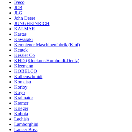
Iveco
JCB
JLG
John Deere
JUNGHEINRICH
KALMAR
Kastas
Kawasaki
Kemptener Maschinenfabrik (Kmf)
Kentek
Kessler Co
KHD (Klockner-Humboldt-Deutz)
Kleemann
KOBELCO
Kolbenschmidt
Komatsu
Korloy
Koyo
Kralinator
Kramer
Krieger
Kubota
Lachish
Lamborghini
Lancer Boss