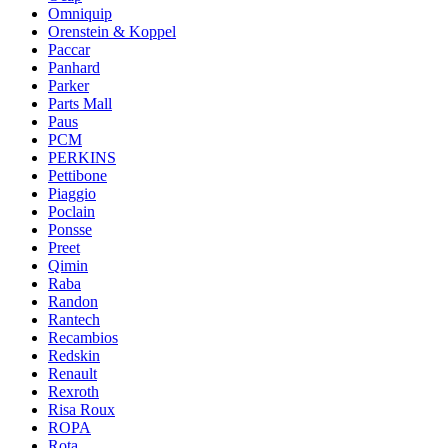
Omniquip
Orenstein & Koppel
Paccar
Panhard
Parker
Parts Mall
Paus
PCM
PERKINS
Pettibone
Piaggio
Poclain
Ponsse
Preet
Qimin
Raba
Randon
Rantech
Recambios
Redskin
Renault
Rexroth
Risa Roux
ROPA
Rota