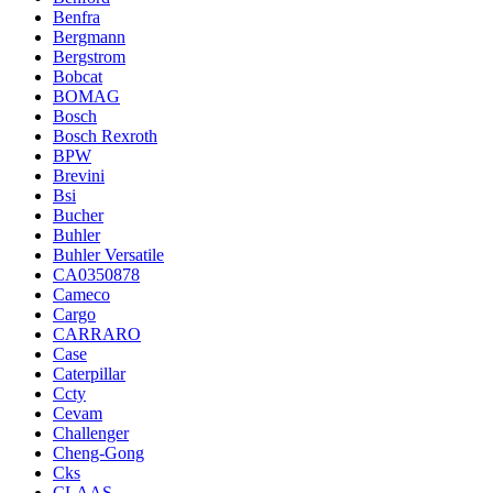
Benfra
Bergmann
Bergstrom
Bobcat
BOMAG
Bosch
Bosch Rexroth
BPW
Brevini
Bsi
Bucher
Buhler
Buhler Versatile
CA0350878
Cameco
Cargo
CARRARO
Case
Caterpillar
Ccty
Cevam
Challenger
Cheng-Gong
Cks
CLAAS