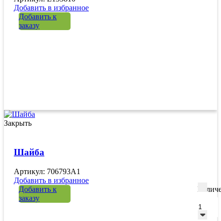
Добавить в избранное
Добавить к
заказу
Закрыть
Шайба
Артикул: 706793A1
Добавить в избранное
Добавить к
Количе
заказу