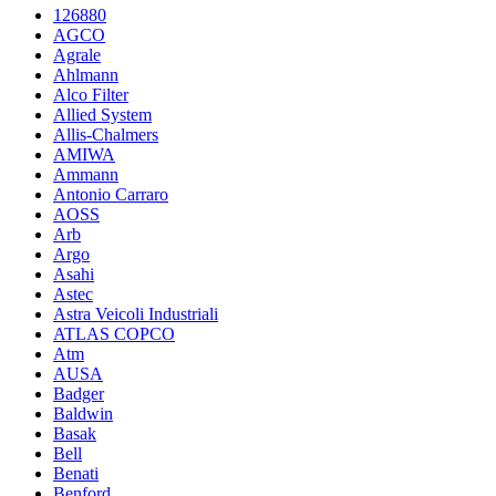
126880
AGCO
Agrale
Ahlmann
Alco Filter
Allied System
Allis-Chalmers
AMIWA
Ammann
Antonio Carraro
AOSS
Arb
Argo
Asahi
Astec
Astra Veicoli Industriali
ATLAS COPCO
Atm
AUSA
Badger
Baldwin
Basak
Bell
Benati
Benford