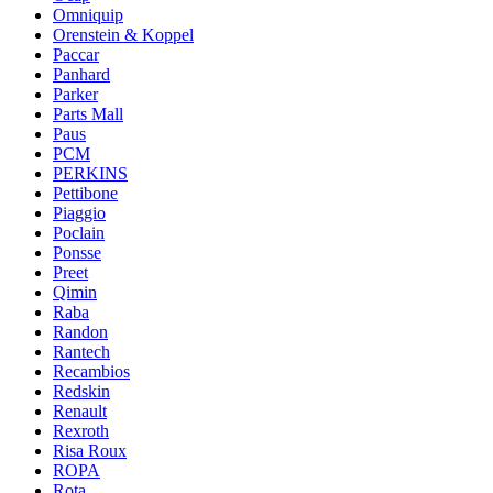
Omniquip
Orenstein & Koppel
Paccar
Panhard
Parker
Parts Mall
Paus
PCM
PERKINS
Pettibone
Piaggio
Poclain
Ponsse
Preet
Qimin
Raba
Randon
Rantech
Recambios
Redskin
Renault
Rexroth
Risa Roux
ROPA
Rota