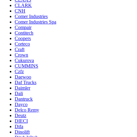
CLARK
CNH
Comer Industries
Comer Industries Spa
Compair
Contitech
Coopers
Corteco
Craft
Crown
Cukurova
CUMMINS
Czfz
Daewoo
Daf Trucks
Daimler
Dali
Dantruck
Dayco
Delco Remy
Deutz
DIECI
Difa
Dinolift