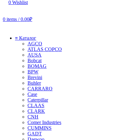
0
Wishlist
0
items
/
0.00
₽
≡ Каталог
AGCO
ATLAS COPCO
AUSA
Bobcat
BOMAG
BPW
Brevini
Buhler
CARRARO
Case
Caterpillar
CLAAS
CLARK
CNH
Comer Industries
CUMMINS
GADT
Daewoo