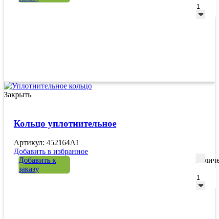
Закрыть
Кольцо уплотнительное
Артикул: 452164A1
Добавить в избранное
Добавить к
Количе
заказу