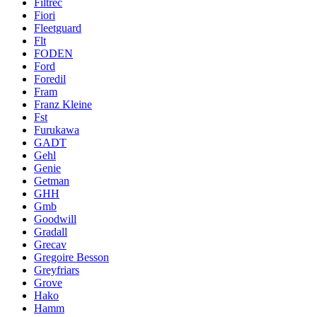
Filtrec
Fiori
Fleetguard
Flt
FODEN
Ford
Foredil
Fram
Franz Kleine
Fst
Furukawa
GADT
Gehl
Genie
Getman
GHH
Gmb
Goodwill
Gradall
Grecav
Gregoire Besson
Greyfriars
Grove
Hako
Hamm