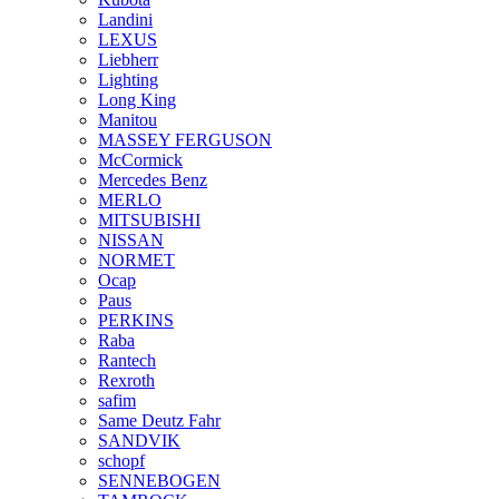
Landini
LEXUS
Liebherr
Lighting
Long King
Manitou
MASSEY FERGUSON
McCormick
Mercedes Benz
MERLO
MITSUBISHI
NISSAN
NORMET
Ocap
Paus
PERKINS
Raba
Rantech
Rexroth
safim
Same Deutz Fahr
SANDVIK
schopf
SENNEBOGEN