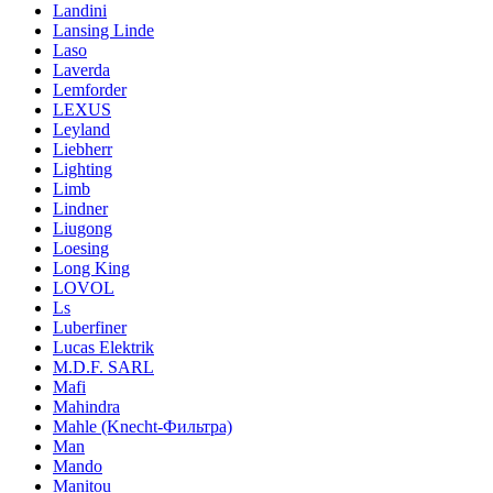
Landini
Lansing Linde
Laso
Laverda
Lemforder
LEXUS
Leyland
Liebherr
Lighting
Limb
Lindner
Liugong
Loesing
Long King
LOVOL
Ls
Luberfiner
Lucas Elektrik
M.D.F. SARL
Mafi
Mahindra
Mahle (Knecht-Фильтра)
Man
Mando
Manitou