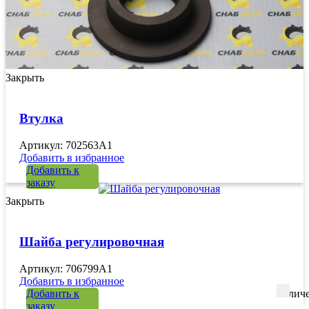
Закрыть
Втулка
Артикул: 702563A1
Добавить в избранное
Добавить к
заказу
Закрыть
Шайба регулировочная
Артикул: 706799A1
Добавить в избранное
Добавить к
Количе
заказу