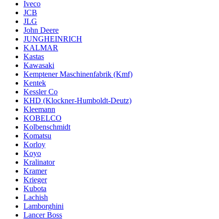
Iveco
JCB
JLG
John Deere
JUNGHEINRICH
KALMAR
Kastas
Kawasaki
Kemptener Maschinenfabrik (Kmf)
Kentek
Kessler Co
KHD (Klockner-Humboldt-Deutz)
Kleemann
KOBELCO
Kolbenschmidt
Komatsu
Korloy
Koyo
Kralinator
Kramer
Krieger
Kubota
Lachish
Lamborghini
Lancer Boss