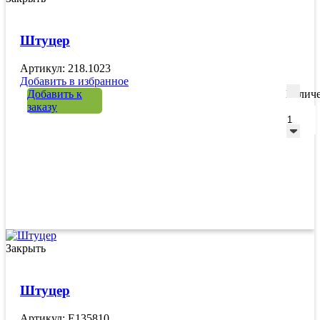
Штуцер
Артикул: 218.1023
Добавить в избранное
Добавить к
Количе
заказу
Закрыть
Штуцер
Артикул: E135810