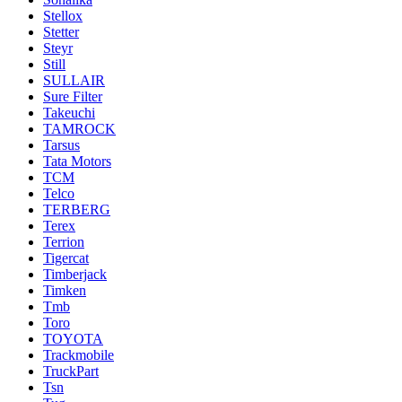
Stellox
Stetter
Steyr
Still
SULLAIR
Sure Filter
Takeuchi
TAMROCK
Tarsus
Tata Motors
TCM
Telco
TERBERG
Terex
Terrion
Tigercat
Timberjack
Timken
Tmb
Toro
TOYOTA
Trackmobile
TruckPart
Tsn