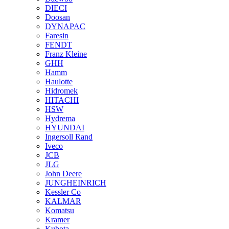
DIECI
Doosan
DYNAPAC
Faresin
FENDT
Franz Kleine
GHH
Hamm
Haulotte
Hidromek
HITACHI
HSW
Hydrema
HYUNDAI
Ingersoll Rand
Iveco
JCB
JLG
John Deere
JUNGHEINRICH
Kessler Co
KALMAR
Komatsu
Kramer
Kubota