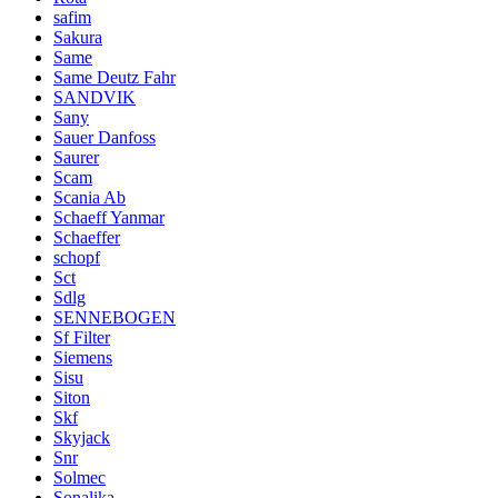
safim
Sakura
Same
Same Deutz Fahr
SANDVIK
Sany
Sauer Danfoss
Saurer
Scam
Scania Ab
Schaeff Yanmar
Schaeffer
schopf
Sct
Sdlg
SENNEBOGEN
Sf Filter
Siemens
Sisu
Siton
Skf
Skyjack
Snr
Solmec
Sonalika