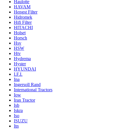
Haulotte
HAVAM
Hengst Filter
Hidromek
Hifi Filter
HITACHI
Holset
Horsch
Hsv
HSW
Htv
Hydrema
Hyster
HYUNDAI
I.F.I.
Ina
Ingersoll Rand
International Tractors
Iow
Iran Tractor
Isb
Iskra
Iso
ISUZU
Itn