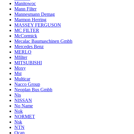
Manitowoc
Mann Filter
Mannesmann Demag
Marmon Herring
MASSEY FERGUSON
MC FILTER
McCormick
Mecalac Baumaschinen Gmbh
Mercedes Benz
MERLO
Mfilter
MITSUBISHI
Moxy
Mst
Multicar
Nacco Group
Neoplan Bus Gmbh
Nis
NISSAN
No Name
Nok
NORMET
Nsk
NTN
Ocap