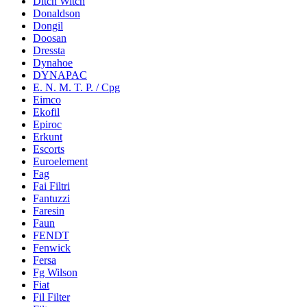
Ditch Witch
Donaldson
Dongil
Doosan
Dressta
Dynahoe
DYNAPAC
E. N. M. T. P. / Cpg
Eimco
Ekofil
Epiroc
Erkunt
Escorts
Euroelement
Fag
Fai Filtri
Fantuzzi
Faresin
Faun
FENDT
Fenwick
Fersa
Fg Wilson
Fiat
Fil Filter