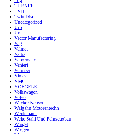
Tug
TURNER
TVH
Twin Disc
Uncategorized
Urb
Ursus
Vactor Manufacturing
Vag
Valmet
Valtra
Vapormatic
Venieri
Vermeer
Vimek
VMC
VOEGELE
Volkswagen
Volvo
Wacker Neuson
Walgahn-Motorentechn
Weidemann
Welte Stahl Und Fahrzeugbau
Winget
Wirtgen