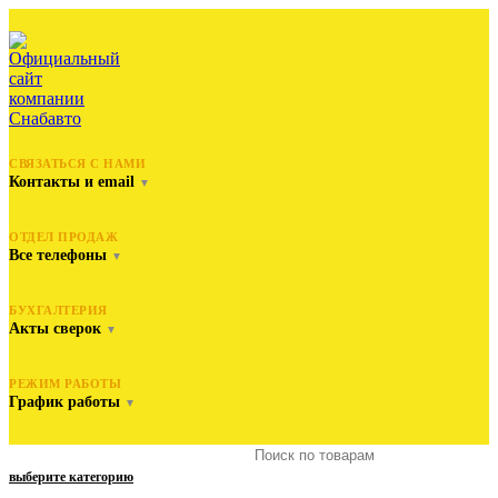
СВЯЗАТЬСЯ С НАМИ
Контакты и email
▼
ОТДЕЛ ПРОДАЖ
Все телефоны
▼
БУХГАЛТЕРИЯ
Акты сверок
▼
РЕЖИМ РАБОТЫ
График работы
▼
выберите категорию