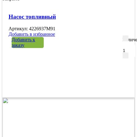
Насос топливный
Артикул: 4226937M91
Добавить в избранное
Добавить к
Количе
заказу