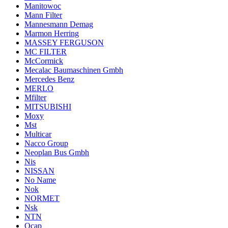
Manitowoc
Mann Filter
Mannesmann Demag
Marmon Herring
MASSEY FERGUSON
MC FILTER
McCormick
Mecalac Baumaschinen Gmbh
Mercedes Benz
MERLO
Mfilter
MITSUBISHI
Moxy
Mst
Multicar
Nacco Group
Neoplan Bus Gmbh
Nis
NISSAN
No Name
Nok
NORMET
Nsk
NTN
Ocap