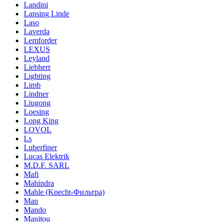
Landini
Lansing Linde
Laso
Laverda
Lemforder
LEXUS
Leyland
Liebherr
Lighting
Limb
Lindner
Liugong
Loesing
Long King
LOVOL
Ls
Luberfiner
Lucas Elektrik
M.D.F. SARL
Mafi
Mahindra
Mahle (Knecht-Фильтра)
Man
Mando
Manitou