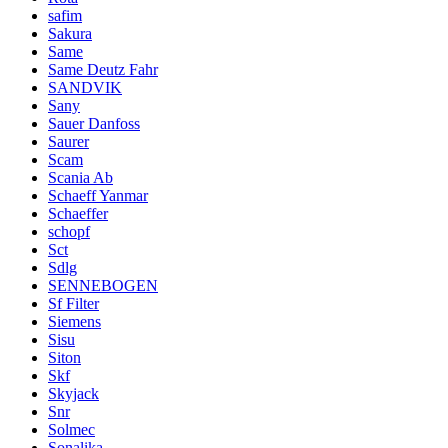
safim
Sakura
Same
Same Deutz Fahr
SANDVIK
Sany
Sauer Danfoss
Saurer
Scam
Scania Ab
Schaeff Yanmar
Schaeffer
schopf
Sct
Sdlg
SENNEBOGEN
Sf Filter
Siemens
Sisu
Siton
Skf
Skyjack
Snr
Solmec
Sonalika