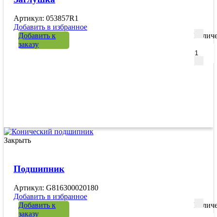
Артикул: 053857R1
Добавить в избранное
Добавить к
Количе
заказу
Закрыть
Подшипник
Артикул: G816300020180
Добавить в избранное
Добавить к
Количе
заказу