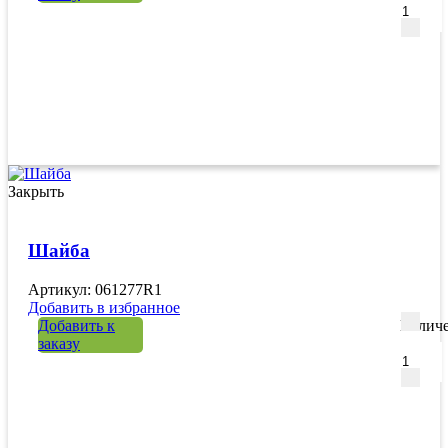
Закрыть
Шайба
Артикул: 061277R1
Добавить в избранное
Добавить к
Количе
заказу