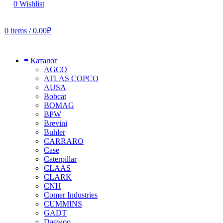
0
Wishlist
0
items
/
0.00
₽
≡ Каталог
AGCO
ATLAS COPCO
AUSA
Bobcat
BOMAG
BPW
Brevini
Buhler
CARRARO
Case
Caterpillar
CLAAS
CLARK
CNH
Comer Industries
CUMMINS
GADT
Daewoo