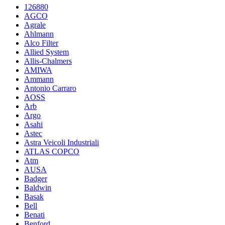
126880
AGCO
Agrale
Ahlmann
Alco Filter
Allied System
Allis-Chalmers
AMIWA
Ammann
Antonio Carraro
AOSS
Arb
Argo
Asahi
Astec
Astra Veicoli Industriali
ATLAS COPCO
Atm
AUSA
Badger
Baldwin
Basak
Bell
Benati
Benford