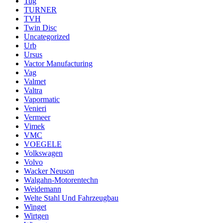
Tug
TURNER
TVH
Twin Disc
Uncategorized
Urb
Ursus
Vactor Manufacturing
Vag
Valmet
Valtra
Vapormatic
Venieri
Vermeer
Vimek
VMC
VOEGELE
Volkswagen
Volvo
Wacker Neuson
Walgahn-Motorentechn
Weidemann
Welte Stahl Und Fahrzeugbau
Winget
Wirtgen