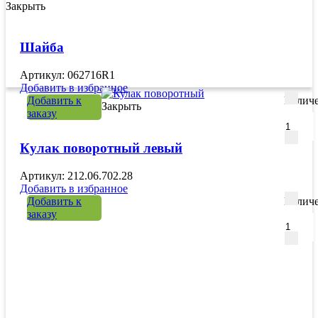
Закрыть
Шайба
Артикул: 062716R1
Добавить в избранное
Добавить к
Количе
Закрыть
заказу
Кулак поворотный левый
Артикул: 212.06.702.28
Добавить в избранное
Добавить к
Количе
заказу