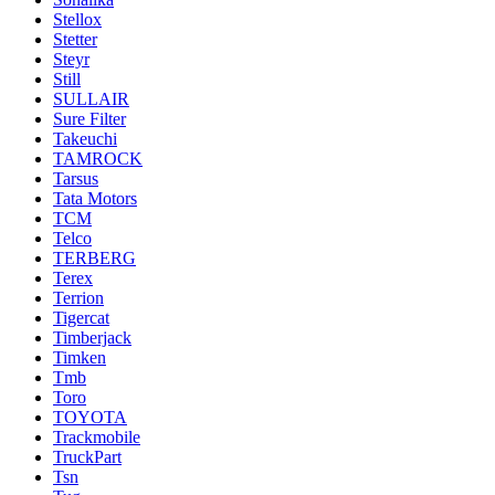
Stellox
Stetter
Steyr
Still
SULLAIR
Sure Filter
Takeuchi
TAMROCK
Tarsus
Tata Motors
TCM
Telco
TERBERG
Terex
Terrion
Tigercat
Timberjack
Timken
Tmb
Toro
TOYOTA
Trackmobile
TruckPart
Tsn