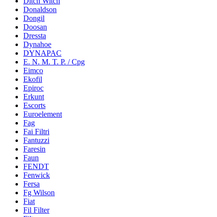
Ditch Witch
Donaldson
Dongil
Doosan
Dressta
Dynahoe
DYNAPAC
E. N. M. T. P. / Cpg
Eimco
Ekofil
Epiroc
Erkunt
Escorts
Euroelement
Fag
Fai Filtri
Fantuzzi
Faresin
Faun
FENDT
Fenwick
Fersa
Fg Wilson
Fiat
Fil Filter