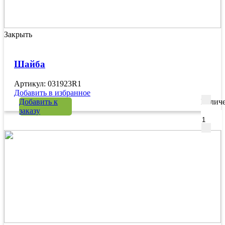
Закрыть
Шайба
Артикул: 031923R1
Добавить в избранное
Добавить к
Количе
заказу