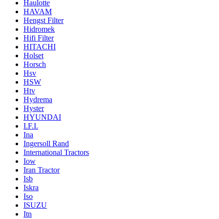
Haulotte
HAVAM
Hengst Filter
Hidromek
Hifi Filter
HITACHI
Holset
Horsch
Hsv
HSW
Htv
Hydrema
Hyster
HYUNDAI
I.F.I.
Ina
Ingersoll Rand
International Tractors
Iow
Iran Tractor
Isb
Iskra
Iso
ISUZU
Itn