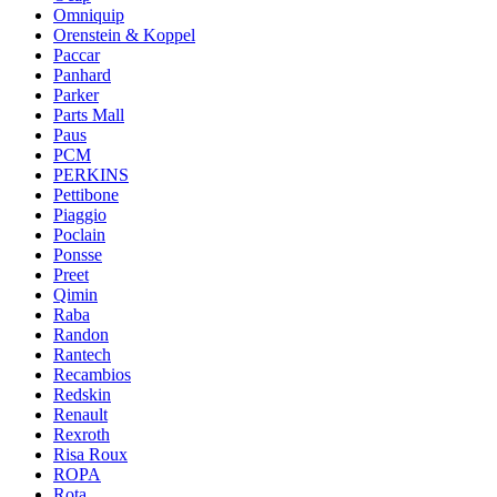
Omniquip
Orenstein & Koppel
Paccar
Panhard
Parker
Parts Mall
Paus
PCM
PERKINS
Pettibone
Piaggio
Poclain
Ponsse
Preet
Qimin
Raba
Randon
Rantech
Recambios
Redskin
Renault
Rexroth
Risa Roux
ROPA
Rota