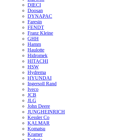
DIECI
Doosan
DYNAPAC
Faresin
FENDT
Franz Kleine
GHH
Hamm
Haulotte
Hidromek
HITACHI
HSW
Hydrema
HYUNDAI
Ingersoll Rand
Iveco
JCB
JLG
John Deere
JUNGHEINRICH
Kessler Co
KALMAR
Komatsu
Kramer
Kubota