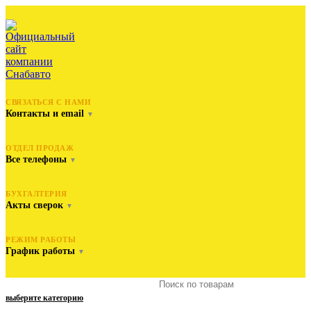
СВЯЗАТЬСЯ С НАМИ
Контакты и email
▼
ОТДЕЛ ПРОДАЖ
Все телефоны
▼
БУХГАЛТЕРИЯ
Акты сверок
▼
РЕЖИМ РАБОТЫ
График работы
▼
выберите категорию