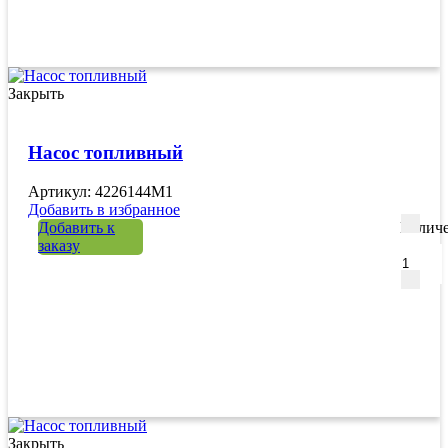
Закрыть
Насос топливный
Артикул: 4226144M1
Добавить в избранное
Добавить к
Количе
заказу
Закрыть