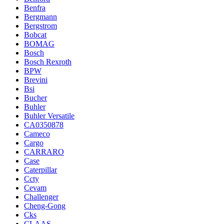
Benfra
Bergmann
Bergstrom
Bobcat
BOMAG
Bosch
Bosch Rexroth
BPW
Brevini
Bsi
Bucher
Buhler
Buhler Versatile
CA0350878
Cameco
Cargo
CARRARO
Case
Caterpillar
Ccty
Cevam
Challenger
Cheng-Gong
Cks
CLAAS