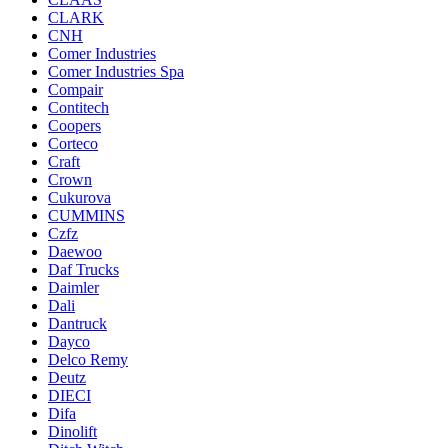
CLARK
CNH
Comer Industries
Comer Industries Spa
Compair
Contitech
Coopers
Corteco
Craft
Crown
Cukurova
CUMMINS
Czfz
Daewoo
Daf Trucks
Daimler
Dali
Dantruck
Dayco
Delco Remy
Deutz
DIECI
Difa
Dinolift