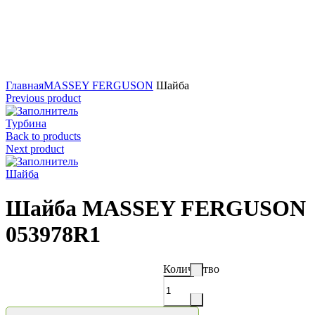
Нажмите для увеличения
Главная
MASSEY FERGUSON
Шайба
Previous product
Турбина
Back to products
Next product
Шайба
Шайба MASSEY FERGUSON
053978R1
Количество