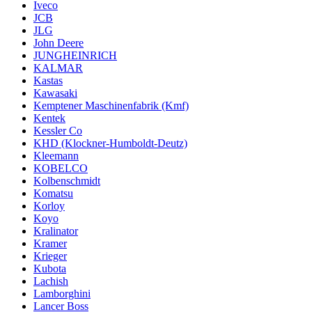
Iveco
JCB
JLG
John Deere
JUNGHEINRICH
KALMAR
Kastas
Kawasaki
Kemptener Maschinenfabrik (Kmf)
Kentek
Kessler Co
KHD (Klockner-Humboldt-Deutz)
Kleemann
KOBELCO
Kolbenschmidt
Komatsu
Korloy
Koyo
Kralinator
Kramer
Krieger
Kubota
Lachish
Lamborghini
Lancer Boss