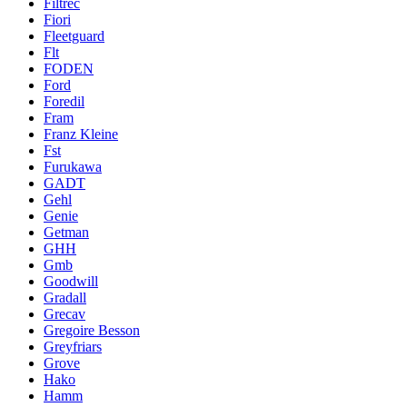
Filtrec
Fiori
Fleetguard
Flt
FODEN
Ford
Foredil
Fram
Franz Kleine
Fst
Furukawa
GADT
Gehl
Genie
Getman
GHH
Gmb
Goodwill
Gradall
Grecav
Gregoire Besson
Greyfriars
Grove
Hako
Hamm