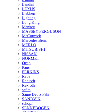
Landini
LEXUS
Liebherr
Lighting
Long King
Manitou
MASSEY FERGUSON
McCormick
Mercedes Benz
MERLO
MITSUBISHI
NISSAN
NORMET
Ocap
Paus
PERKINS
Raba
Rantech
Rexroth
safim
Same Deutz Fahr
SANDVIK
schopf
SENNEBOGEN