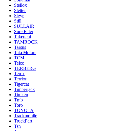
Stellox
Stetter
Steyr
Still
SULLAIR
Sure Filter
Takeuchi
TAMROCK
Tarsus
Tata Motors
TCM
Telco
TERBERG
Terex
Terrion
Tigercat
Timberjack
Timken
Tmb
Toro
TOYOTA
Trackmobile
TruckPart
Tsn