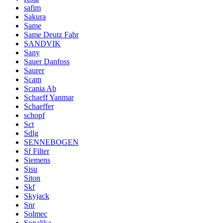
safim
Sakura
Same
Same Deutz Fahr
SANDVIK
Sany
Sauer Danfoss
Saurer
Scam
Scania Ab
Schaeff Yanmar
Schaeffer
schopf
Sct
Sdlg
SENNEBOGEN
Sf Filter
Siemens
Sisu
Siton
Skf
Skyjack
Snr
Solmec
Sonalika