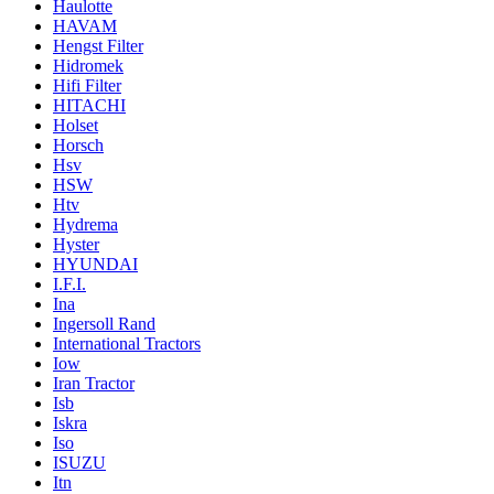
Haulotte
HAVAM
Hengst Filter
Hidromek
Hifi Filter
HITACHI
Holset
Horsch
Hsv
HSW
Htv
Hydrema
Hyster
HYUNDAI
I.F.I.
Ina
Ingersoll Rand
International Tractors
Iow
Iran Tractor
Isb
Iskra
Iso
ISUZU
Itn