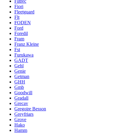
Filtrec
Fiori
Fleetguard
Flt
FODEN
Ford
Foredil
Fram
Franz Kleine
Fst
Furukawa
GADT
Gehl
Genie
Getman
GHH
Gmb
Goodwill
Gradall
Grecav
Gregoire Besson
Greyfriars
Grove
Hako
Hamm