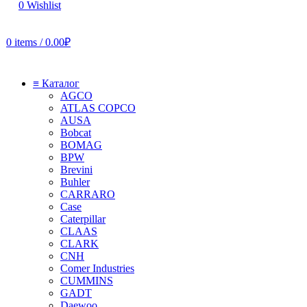
0
Wishlist
0
items
/
0.00
₽
≡ Каталог
AGCO
ATLAS COPCO
AUSA
Bobcat
BOMAG
BPW
Brevini
Buhler
CARRARO
Case
Caterpillar
CLAAS
CLARK
CNH
Comer Industries
CUMMINS
GADT
Daewoo