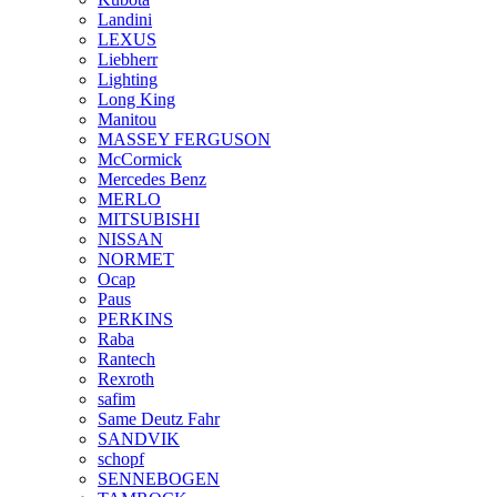
Landini
LEXUS
Liebherr
Lighting
Long King
Manitou
MASSEY FERGUSON
McCormick
Mercedes Benz
MERLO
MITSUBISHI
NISSAN
NORMET
Ocap
Paus
PERKINS
Raba
Rantech
Rexroth
safim
Same Deutz Fahr
SANDVIK
schopf
SENNEBOGEN