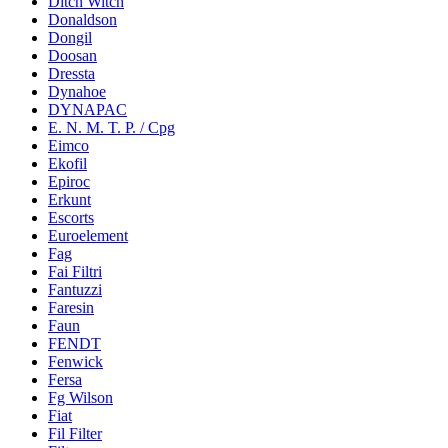
Ditch Witch
Donaldson
Dongil
Doosan
Dressta
Dynahoe
DYNAPAC
E. N. M. T. P. / Cpg
Eimco
Ekofil
Epiroc
Erkunt
Escorts
Euroelement
Fag
Fai Filtri
Fantuzzi
Faresin
Faun
FENDT
Fenwick
Fersa
Fg Wilson
Fiat
Fil Filter