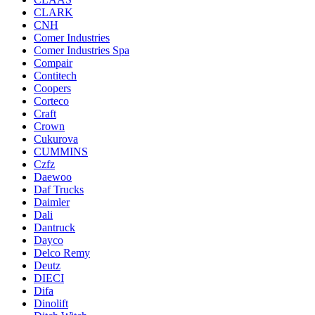
CLARK
CNH
Comer Industries
Comer Industries Spa
Compair
Contitech
Coopers
Corteco
Craft
Crown
Cukurova
CUMMINS
Czfz
Daewoo
Daf Trucks
Daimler
Dali
Dantruck
Dayco
Delco Remy
Deutz
DIECI
Difa
Dinolift