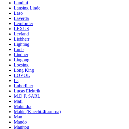
Landini
Lansing Linde
Laso
Laverda
Lemforder
LEXUS
Leyland
Liebherr
Lighting
Limb
Lindner
Liugong
Loesing
Long King
LOVOL
Ls
Luberfiner
Lucas Elektrik
M.D.F. SARL
Mafi
Mahindra
Mahle (Knecht-Фильтра)
Man
Mando
Manitou