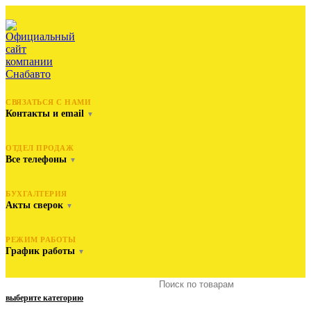
СВЯЗАТЬСЯ С НАМИ
Контакты и email
▼
ОТДЕЛ ПРОДАЖ
Все телефоны
▼
БУХГАЛТЕРИЯ
Акты сверок
▼
РЕЖИМ РАБОТЫ
График работы
▼
выберите категорию