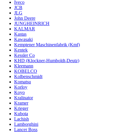
Iveco
JCB
JLG
John Deere
JUNGHEINRICH
KALMAR
Kastas
Kawasaki
Kemptener Maschinenfabrik (Kmf)
Kentek
Kessler Co
KHD (Klockner-Humboldt-Deutz)
Kleemann
KOBELCO
Kolbenschmidt
Komatsu
Korloy
Koyo
Kralinator
Kramer
Krieger
Kubota
Lachish
Lamborghini
Lancer Boss