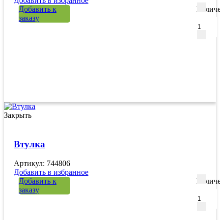
Добавить в избранное
Добавить к
Количе
заказу
Закрыть
Втулка
Артикул: 744806
Добавить в избранное
Добавить к
Количе
заказу