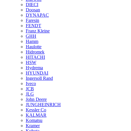
DIECI
Doosan
DYNAPAC
Faresin
FENDT
Franz Kleine
GHH
Hamm
Haulotte
Hidromek
HITACHI
HSW
Hydrema
HYUNDAI
Ingersoll Rand
Iveco
JCB
JLG
John Deere
JUNGHEINRICH
Kessler Co
KALMAR
Komatsu
Kramer
Kubota