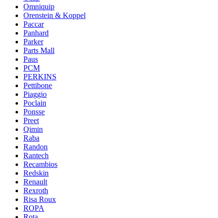
Omniquip
Orenstein & Koppel
Paccar
Panhard
Parker
Parts Mall
Paus
PCM
PERKINS
Pettibone
Piaggio
Poclain
Ponsse
Preet
Qimin
Raba
Randon
Rantech
Recambios
Redskin
Renault
Rexroth
Risa Roux
ROPA
Rota