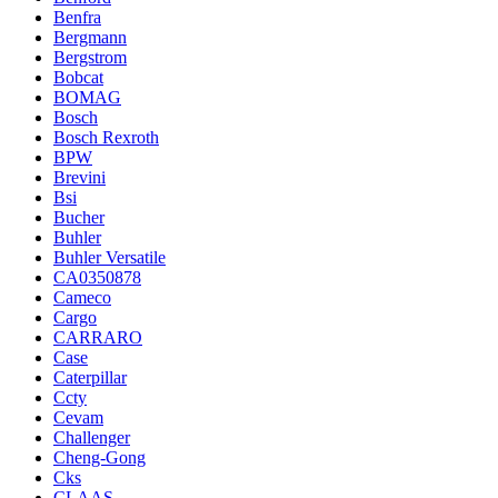
Benfra
Bergmann
Bergstrom
Bobcat
BOMAG
Bosch
Bosch Rexroth
BPW
Brevini
Bsi
Bucher
Buhler
Buhler Versatile
CA0350878
Cameco
Cargo
CARRARO
Case
Caterpillar
Ccty
Cevam
Challenger
Cheng-Gong
Cks
CLAAS