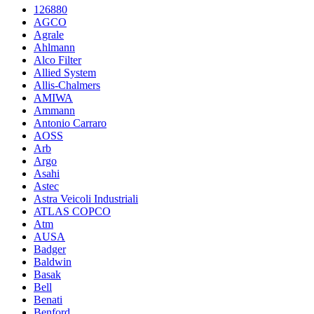
126880
AGCO
Agrale
Ahlmann
Alco Filter
Allied System
Allis-Chalmers
AMIWA
Ammann
Antonio Carraro
AOSS
Arb
Argo
Asahi
Astec
Astra Veicoli Industriali
ATLAS COPCO
Atm
AUSA
Badger
Baldwin
Basak
Bell
Benati
Benford