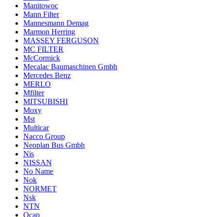
Manitowoc
Mann Filter
Mannesmann Demag
Marmon Herring
MASSEY FERGUSON
MC FILTER
McCormick
Mecalac Baumaschinen Gmbh
Mercedes Benz
MERLO
Mfilter
MITSUBISHI
Moxy
Mst
Multicar
Nacco Group
Neoplan Bus Gmbh
Nis
NISSAN
No Name
Nok
NORMET
Nsk
NTN
Ocap