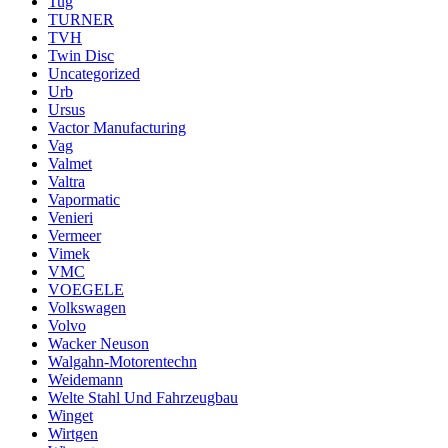
Tug
TURNER
TVH
Twin Disc
Uncategorized
Urb
Ursus
Vactor Manufacturing
Vag
Valmet
Valtra
Vapormatic
Venieri
Vermeer
Vimek
VMC
VOEGELE
Volkswagen
Volvo
Wacker Neuson
Walgahn-Motorentechn
Weidemann
Welte Stahl Und Fahrzeugbau
Winget
Wirtgen