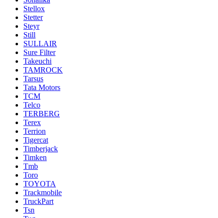
Stellox
Stetter
Steyr
Still
SULLAIR
Sure Filter
Takeuchi
TAMROCK
Tarsus
Tata Motors
TCM
Telco
TERBERG
Terex
Terrion
Tigercat
Timberjack
Timken
Tmb
Toro
TOYOTA
Trackmobile
TruckPart
Tsn