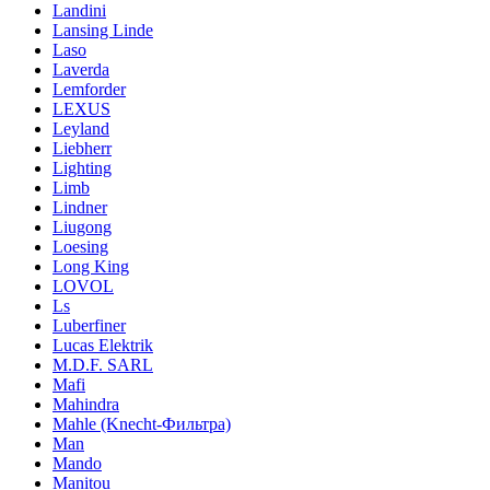
Landini
Lansing Linde
Laso
Laverda
Lemforder
LEXUS
Leyland
Liebherr
Lighting
Limb
Lindner
Liugong
Loesing
Long King
LOVOL
Ls
Luberfiner
Lucas Elektrik
M.D.F. SARL
Mafi
Mahindra
Mahle (Knecht-Фильтра)
Man
Mando
Manitou