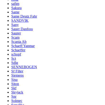
safim
Sakura
Same
Same Deutz Fahr
SANDVIK
Sany
Sauer Danfoss
Saurer
Scam
Scania Ab
Schaeff Yanmar
Schaeffer
schopf
Sct
Sdlg
SENNEBOGEN
Sf Filter
Siemens
Sisu
Siton
Skf
Skyjack
Snr
Solmec
Sonalika