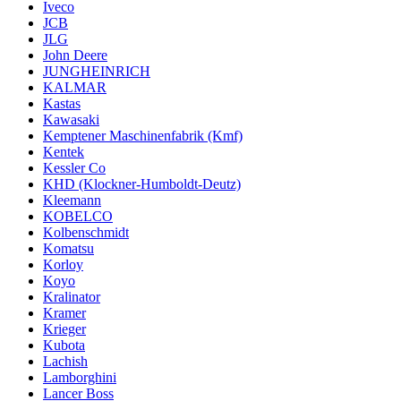
Iveco
JCB
JLG
John Deere
JUNGHEINRICH
KALMAR
Kastas
Kawasaki
Kemptener Maschinenfabrik (Kmf)
Kentek
Kessler Co
KHD (Klockner-Humboldt-Deutz)
Kleemann
KOBELCO
Kolbenschmidt
Komatsu
Korloy
Koyo
Kralinator
Kramer
Krieger
Kubota
Lachish
Lamborghini
Lancer Boss