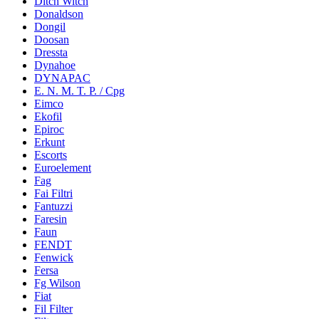
Ditch Witch
Donaldson
Dongil
Doosan
Dressta
Dynahoe
DYNAPAC
E. N. M. T. P. / Cpg
Eimco
Ekofil
Epiroc
Erkunt
Escorts
Euroelement
Fag
Fai Filtri
Fantuzzi
Faresin
Faun
FENDT
Fenwick
Fersa
Fg Wilson
Fiat
Fil Filter