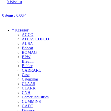
0
Wishlist
0
items
/
0.00
₽
≡ Каталог
AGCO
ATLAS COPCO
AUSA
Bobcat
BOMAG
BPW
Brevini
Buhler
CARRARO
Case
Caterpillar
CLAAS
CLARK
CNH
Comer Industries
CUMMINS
GADT
Daewoo