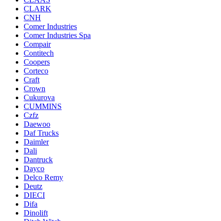
CLARK
CNH
Comer Industries
Comer Industries Spa
Compair
Contitech
Coopers
Corteco
Craft
Crown
Cukurova
CUMMINS
Czfz
Daewoo
Daf Trucks
Daimler
Dali
Dantruck
Dayco
Delco Remy
Deutz
DIECI
Difa
Dinolift