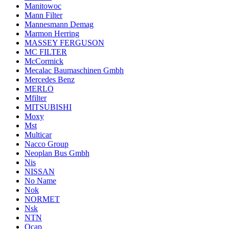
Manitowoc
Mann Filter
Mannesmann Demag
Marmon Herring
MASSEY FERGUSON
MC FILTER
McCormick
Mecalac Baumaschinen Gmbh
Mercedes Benz
MERLO
Mfilter
MITSUBISHI
Moxy
Mst
Multicar
Nacco Group
Neoplan Bus Gmbh
Nis
NISSAN
No Name
Nok
NORMET
Nsk
NTN
Ocap