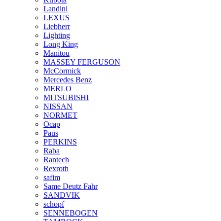
Landini
LEXUS
Liebherr
Lighting
Long King
Manitou
MASSEY FERGUSON
McCormick
Mercedes Benz
MERLO
MITSUBISHI
NISSAN
NORMET
Ocap
Paus
PERKINS
Raba
Rantech
Rexroth
safim
Same Deutz Fahr
SANDVIK
schopf
SENNEBOGEN