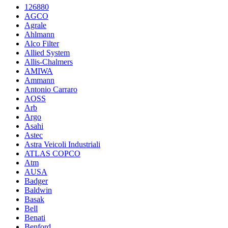
126880
AGCO
Agrale
Ahlmann
Alco Filter
Allied System
Allis-Chalmers
AMIWA
Ammann
Antonio Carraro
AOSS
Arb
Argo
Asahi
Astec
Astra Veicoli Industriali
ATLAS COPCO
Atm
AUSA
Badger
Baldwin
Basak
Bell
Benati
Benford