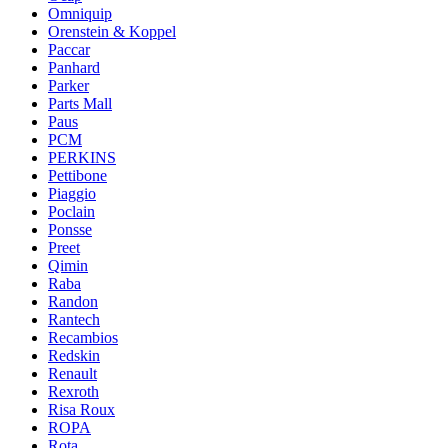
Omniquip
Orenstein & Koppel
Paccar
Panhard
Parker
Parts Mall
Paus
PCM
PERKINS
Pettibone
Piaggio
Poclain
Ponsse
Preet
Qimin
Raba
Randon
Rantech
Recambios
Redskin
Renault
Rexroth
Risa Roux
ROPA
Rota