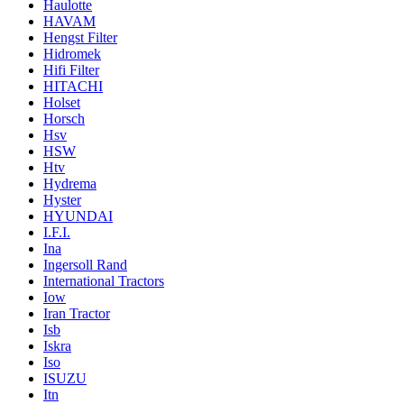
Haulotte
HAVAM
Hengst Filter
Hidromek
Hifi Filter
HITACHI
Holset
Horsch
Hsv
HSW
Htv
Hydrema
Hyster
HYUNDAI
I.F.I.
Ina
Ingersoll Rand
International Tractors
Iow
Iran Tractor
Isb
Iskra
Iso
ISUZU
Itn