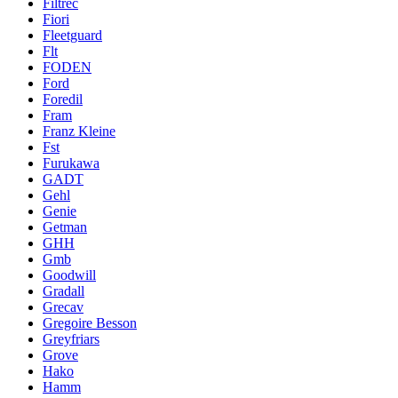
Filtrec
Fiori
Fleetguard
Flt
FODEN
Ford
Foredil
Fram
Franz Kleine
Fst
Furukawa
GADT
Gehl
Genie
Getman
GHH
Gmb
Goodwill
Gradall
Grecav
Gregoire Besson
Greyfriars
Grove
Hako
Hamm