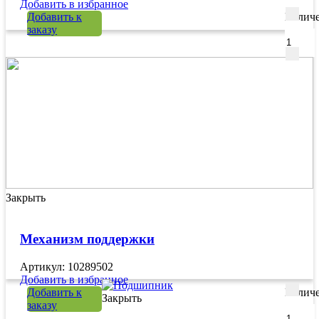
Добавить в избранное
Добавить к
Количе
заказу
Закрыть
Механизм поддержки
Артикул: 10289502
Добавить в избранное
Добавить к
Количе
Закрыть
заказу