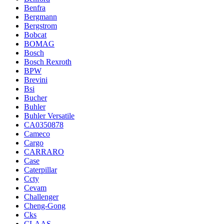
Benfra
Bergmann
Bergstrom
Bobcat
BOMAG
Bosch
Bosch Rexroth
BPW
Brevini
Bsi
Bucher
Buhler
Buhler Versatile
CA0350878
Cameco
Cargo
CARRARO
Case
Caterpillar
Ccty
Cevam
Challenger
Cheng-Gong
Cks
CLAAS