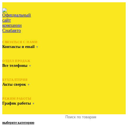
СВЯЗАТЬСЯ С НАМИ
Контакты и email
▼
ОТДЕЛ ПРОДАЖ
Все телефоны
▼
БУХГАЛТЕРИЯ
Акты сверок
▼
РЕЖИМ РАБОТЫ
График работы
▼
выберите категорию