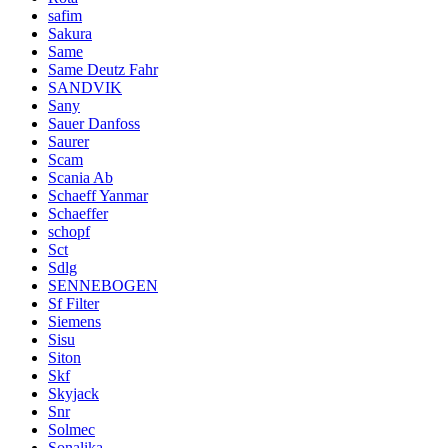
safim
Sakura
Same
Same Deutz Fahr
SANDVIK
Sany
Sauer Danfoss
Saurer
Scam
Scania Ab
Schaeff Yanmar
Schaeffer
schopf
Sct
Sdlg
SENNEBOGEN
Sf Filter
Siemens
Sisu
Siton
Skf
Skyjack
Snr
Solmec
Sonalika