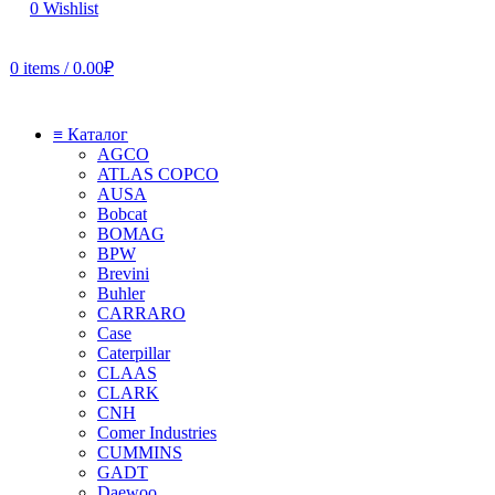
0
Wishlist
0
items
/
0.00
₽
≡ Каталог
AGCO
ATLAS COPCO
AUSA
Bobcat
BOMAG
BPW
Brevini
Buhler
CARRARO
Case
Caterpillar
CLAAS
CLARK
CNH
Comer Industries
CUMMINS
GADT
Daewoo