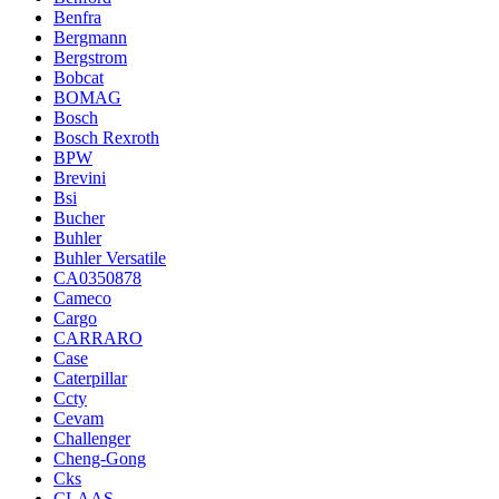
Benfra
Bergmann
Bergstrom
Bobcat
BOMAG
Bosch
Bosch Rexroth
BPW
Brevini
Bsi
Bucher
Buhler
Buhler Versatile
CA0350878
Cameco
Cargo
CARRARO
Case
Caterpillar
Ccty
Cevam
Challenger
Cheng-Gong
Cks
CLAAS