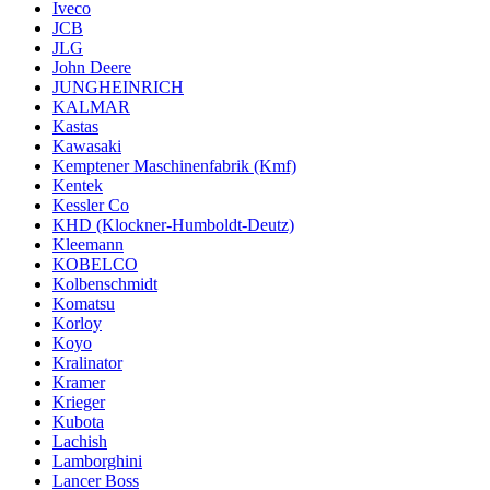
Iveco
JCB
JLG
John Deere
JUNGHEINRICH
KALMAR
Kastas
Kawasaki
Kemptener Maschinenfabrik (Kmf)
Kentek
Kessler Co
KHD (Klockner-Humboldt-Deutz)
Kleemann
KOBELCO
Kolbenschmidt
Komatsu
Korloy
Koyo
Kralinator
Kramer
Krieger
Kubota
Lachish
Lamborghini
Lancer Boss