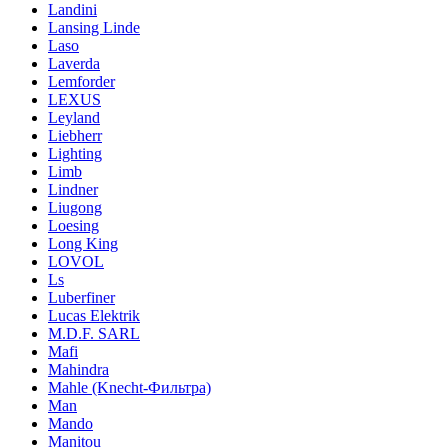
Landini
Lansing Linde
Laso
Laverda
Lemforder
LEXUS
Leyland
Liebherr
Lighting
Limb
Lindner
Liugong
Loesing
Long King
LOVOL
Ls
Luberfiner
Lucas Elektrik
M.D.F. SARL
Mafi
Mahindra
Mahle (Knecht-Фильтра)
Man
Mando
Manitou