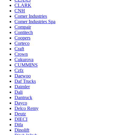
CLARK
CNH
Comer Industries
Comer Industries Spa
Compair
Contitech
Coopers
Corteco
Craft
Crown
Cukurova
CUMMINS
Czfz
Daewoo
Daf Trucks
Daimler
Dali
Dantruck
Dayco
Delco Remy
Deutz
DIECI
Difa
Dinolift