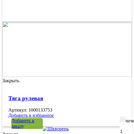
Закрыть
Тяга рулевая
Артикул: 1000133753
Добавить в избранное
Добавить к
Количе
заказу