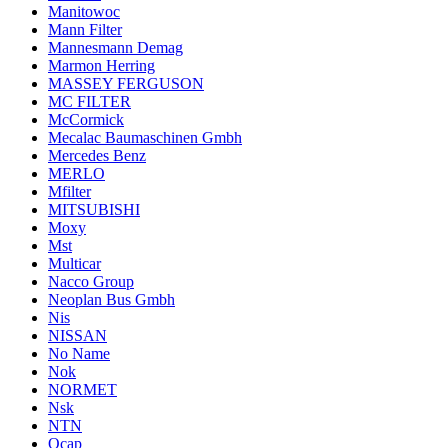
Manitowoc
Mann Filter
Mannesmann Demag
Marmon Herring
MASSEY FERGUSON
MC FILTER
McCormick
Mecalac Baumaschinen Gmbh
Mercedes Benz
MERLO
Mfilter
MITSUBISHI
Moxy
Mst
Multicar
Nacco Group
Neoplan Bus Gmbh
Nis
NISSAN
No Name
Nok
NORMET
Nsk
NTN
Ocap