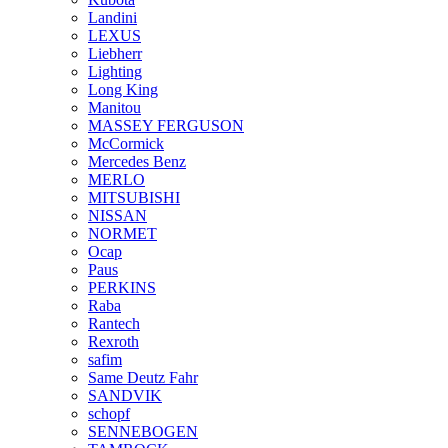
Landini
LEXUS
Liebherr
Lighting
Long King
Manitou
MASSEY FERGUSON
McCormick
Mercedes Benz
MERLO
MITSUBISHI
NISSAN
NORMET
Ocap
Paus
PERKINS
Raba
Rantech
Rexroth
safim
Same Deutz Fahr
SANDVIK
schopf
SENNEBOGEN