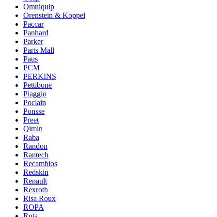
Omniquip
Orenstein & Koppel
Paccar
Panhard
Parker
Parts Mall
Paus
PCM
PERKINS
Pettibone
Piaggio
Poclain
Ponsse
Preet
Qimin
Raba
Randon
Rantech
Recambios
Redskin
Renault
Rexroth
Risa Roux
ROPA
Rota