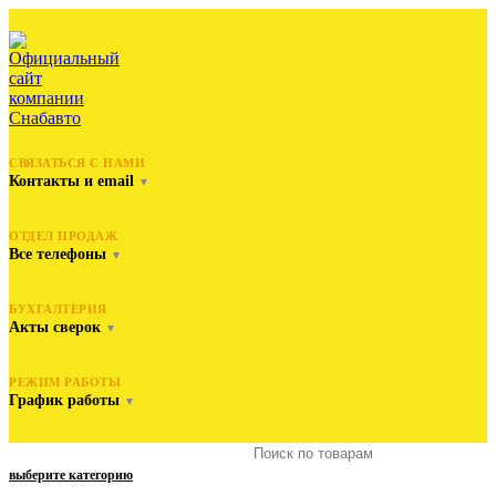
СВЯЗАТЬСЯ С НАМИ
Контакты и email
▼
ОТДЕЛ ПРОДАЖ
Все телефоны
▼
БУХГАЛТЕРИЯ
Акты сверок
▼
РЕЖИМ РАБОТЫ
График работы
▼
выберите категорию