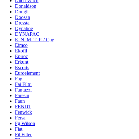
Ditch Witch
Donaldson
Dongil
Doosan
Dressta
Dynahoe
DYNAPAC
E. N. M. T. P. / Cpg
Eimco
Ekofil
Epiroc
Erkunt
Escorts
Euroelement
Fag
Fai Filtri
Fantuzzi
Faresin
Faun
FENDT
Fenwick
Fersa
Fg Wilson
Fiat
Fil Filter