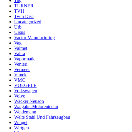
Tug
TURNER
TVH
Twin Disc
Uncategorized
Urb
Ursus
Vactor Manufacturing
Vag
Valmet
Valtra
Vapormatic
Venieri
Vermeer
Vimek
VMC
VOEGELE
Volkswagen
Volvo
Wacker Neuson
Walgahn-Motorentechn
Weidemann
Welte Stahl Und Fahrzeugbau
Winget
Wirtgen