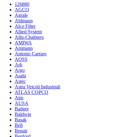
126880
AGCO
Agrale
Ahlmann
Alco Filter
Allied System
Allis-Chalmers
AMIWA
Ammann
Antonio Carraro
AOSS
Arb
Argo
Asahi
Astec
Astra Veicoli Industriali
ATLAS COPCO
Atm
AUSA
Badger
Baldwin
Basak
Bell
Benati
Benford