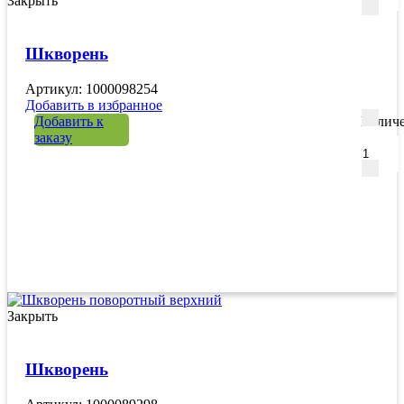
Закрыть
Шкворень
Артикул: 1000098254
Добавить в избранное
Добавить к
Количе
заказу
Закрыть
Шкворень