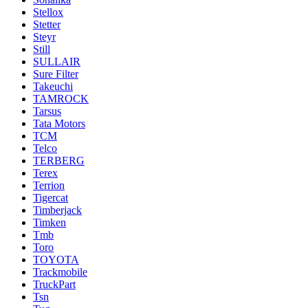
Stellox
Stetter
Steyr
Still
SULLAIR
Sure Filter
Takeuchi
TAMROCK
Tarsus
Tata Motors
TCM
Telco
TERBERG
Terex
Terrion
Tigercat
Timberjack
Timken
Tmb
Toro
TOYOTA
Trackmobile
TruckPart
Tsn