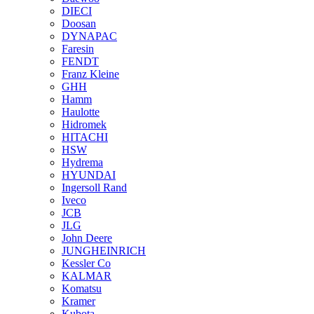
DIECI
Doosan
DYNAPAC
Faresin
FENDT
Franz Kleine
GHH
Hamm
Haulotte
Hidromek
HITACHI
HSW
Hydrema
HYUNDAI
Ingersoll Rand
Iveco
JCB
JLG
John Deere
JUNGHEINRICH
Kessler Co
KALMAR
Komatsu
Kramer
Kubota