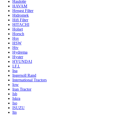
Haulotte
HAVAM
Hengst Filter
Hidromek
Hifi Filter
HITACHI
Holset
Horsch
Hsv
HSW
Htv
Hydrema
Hyster
HYUNDAI
I.F.I.
Ina
Ingersoll Rand
International Tractors
Iow
Iran Tractor
Isb
Iskra
Iso
ISUZU
Itn