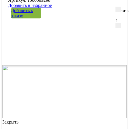
Артикул: 1000089298
Добавить в избранное
Добавить к
Количе
заказу
Закрыть