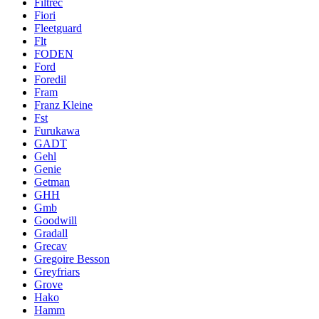
Filtrec
Fiori
Fleetguard
Flt
FODEN
Ford
Foredil
Fram
Franz Kleine
Fst
Furukawa
GADT
Gehl
Genie
Getman
GHH
Gmb
Goodwill
Gradall
Grecav
Gregoire Besson
Greyfriars
Grove
Hako
Hamm