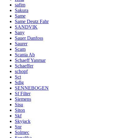
safim
Sakura
Same
Same Deutz Fahr
SANDVIK
Sany
Sauer Danfoss
Saurer
Scam
Scania Ab
Schaeff Yanmar
Schaeffer
schopf
Sct
Sdlg
SENNEBOGEN
Sf Filter
Siemens
Sisu
Siton
Skf
Skyjack
Snr
Solmec
Sonalika