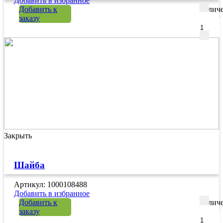
Добавить в избранное
Добавить к
Количе
заказу
Закрыть
Шайба
Артикул: 1000108488
Добавить в избранное
Добавить к
Количе
заказу