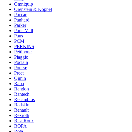
Omniquip
Orenstein & Koppel
Paccar
Panhard
Parker
Parts Mall
Paus
PCM
PERKINS
Pettibone
Piaggio
Poclain
Ponsse
Preet
Qimin
Raba
Randon
Rantech
Recambios
Redskin
Renault
Rexroth
Risa Roux
ROPA
Rota