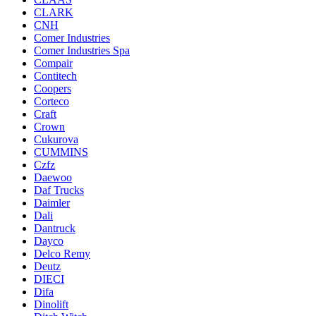
CLARK
CNH
Comer Industries
Comer Industries Spa
Compair
Contitech
Coopers
Corteco
Craft
Crown
Cukurova
CUMMINS
Czfz
Daewoo
Daf Trucks
Daimler
Dali
Dantruck
Dayco
Delco Remy
Deutz
DIECI
Difa
Dinolift