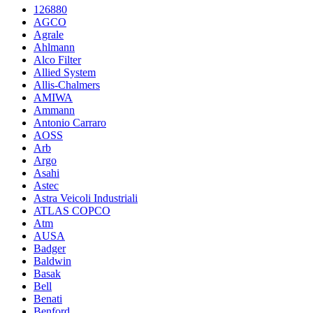
126880
AGCO
Agrale
Ahlmann
Alco Filter
Allied System
Allis-Chalmers
AMIWA
Ammann
Antonio Carraro
AOSS
Arb
Argo
Asahi
Astec
Astra Veicoli Industriali
ATLAS COPCO
Atm
AUSA
Badger
Baldwin
Basak
Bell
Benati
Benford