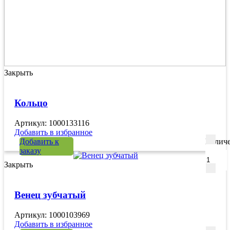
Закрыть
Кольцо
Артикул: 1000133116
Добавить в избранное
Добавить к
Количе
заказу
Закрыть
Венец зубчатый
Артикул: 1000103969
Добавить в избранное