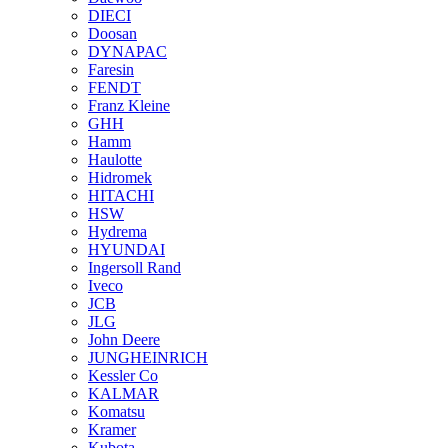
DIECI
Doosan
DYNAPAC
Faresin
FENDT
Franz Kleine
GHH
Hamm
Haulotte
Hidromek
HITACHI
HSW
Hydrema
HYUNDAI
Ingersoll Rand
Iveco
JCB
JLG
John Deere
JUNGHEINRICH
Kessler Co
KALMAR
Komatsu
Kramer
Kubota