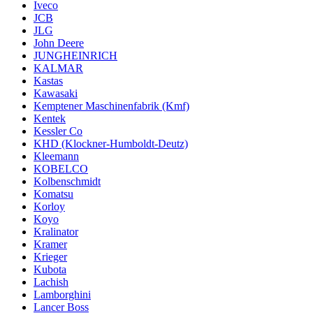
Iveco
JCB
JLG
John Deere
JUNGHEINRICH
KALMAR
Kastas
Kawasaki
Kemptener Maschinenfabrik (Kmf)
Kentek
Kessler Co
KHD (Klockner-Humboldt-Deutz)
Kleemann
KOBELCO
Kolbenschmidt
Komatsu
Korloy
Koyo
Kralinator
Kramer
Krieger
Kubota
Lachish
Lamborghini
Lancer Boss