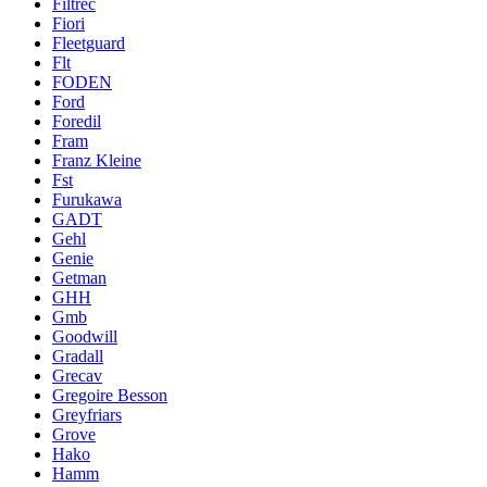
Filtrec
Fiori
Fleetguard
Flt
FODEN
Ford
Foredil
Fram
Franz Kleine
Fst
Furukawa
GADT
Gehl
Genie
Getman
GHH
Gmb
Goodwill
Gradall
Grecav
Gregoire Besson
Greyfriars
Grove
Hako
Hamm