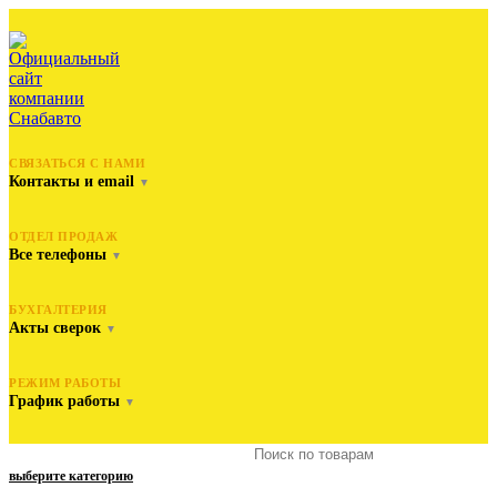
СВЯЗАТЬСЯ С НАМИ
Контакты и email
▼
ОТДЕЛ ПРОДАЖ
Все телефоны
▼
БУХГАЛТЕРИЯ
Акты сверок
▼
РЕЖИМ РАБОТЫ
График работы
▼
выберите категорию