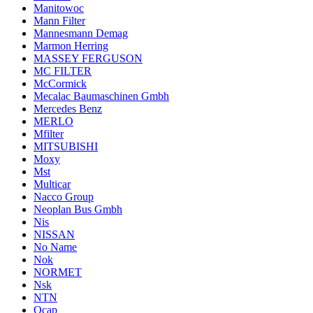
Manitowoc
Mann Filter
Mannesmann Demag
Marmon Herring
MASSEY FERGUSON
MC FILTER
McCormick
Mecalac Baumaschinen Gmbh
Mercedes Benz
MERLO
Mfilter
MITSUBISHI
Moxy
Mst
Multicar
Nacco Group
Neoplan Bus Gmbh
Nis
NISSAN
No Name
Nok
NORMET
Nsk
NTN
Ocap