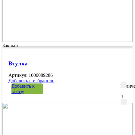
Закрыть
Втулка
Артикул: 1000089286
Добавить в избранное
Добавить к
Количе
заказу