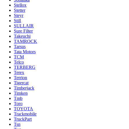
Stellox
Stetter
Steyr
Still
SULLAIR
Sure Filter
Takeuchi
TAMROCK
Tarsus
Tata Motors
TCM
Telco
TERBERG
Terex
Terrion
Tigercat
Timberjack
Timken
Tmb
Toro
TOYOTA
Trackmobile
TruckPart
Tsn