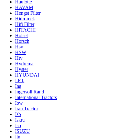
Haulotte
HAVAM
Hengst Filter
Hidromek
Hifi Filter
HITACHI
Holset
Horsch
Hsv
HSW
Htv
Hydrema
Hyster
HYUNDAI
I.F.I.
Ina
Ingersoll Rand
International Tractors
Iow
Iran Tractor
Isb
Iskra
Iso
ISUZU
Itn