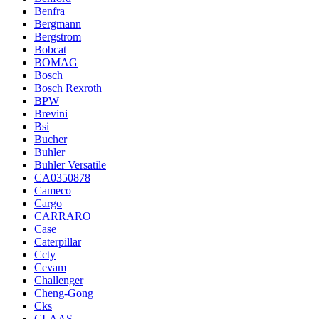
Benfra
Bergmann
Bergstrom
Bobcat
BOMAG
Bosch
Bosch Rexroth
BPW
Brevini
Bsi
Bucher
Buhler
Buhler Versatile
CA0350878
Cameco
Cargo
CARRARO
Case
Caterpillar
Ccty
Cevam
Challenger
Cheng-Gong
Cks
CLAAS