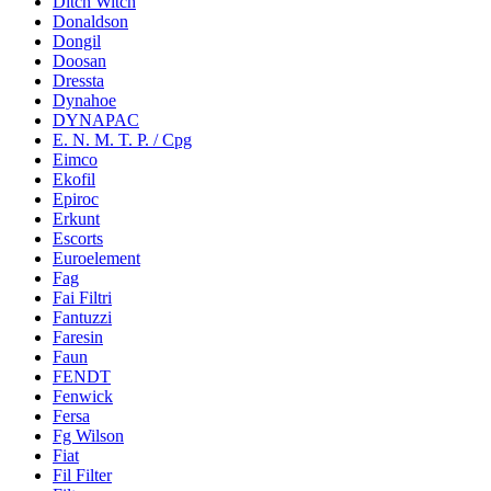
Ditch Witch
Donaldson
Dongil
Doosan
Dressta
Dynahoe
DYNAPAC
E. N. M. T. P. / Cpg
Eimco
Ekofil
Epiroc
Erkunt
Escorts
Euroelement
Fag
Fai Filtri
Fantuzzi
Faresin
Faun
FENDT
Fenwick
Fersa
Fg Wilson
Fiat
Fil Filter