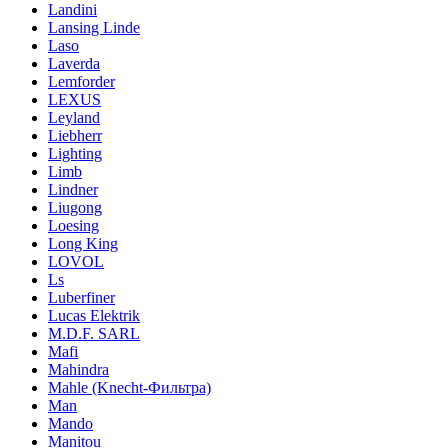
Landini
Lansing Linde
Laso
Laverda
Lemforder
LEXUS
Leyland
Liebherr
Lighting
Limb
Lindner
Liugong
Loesing
Long King
LOVOL
Ls
Luberfiner
Lucas Elektrik
M.D.F. SARL
Mafi
Mahindra
Mahle (Knecht-Фильтра)
Man
Mando
Manitou