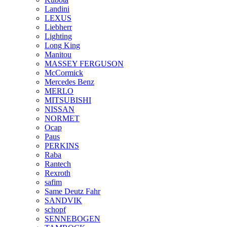
Landini
LEXUS
Liebherr
Lighting
Long King
Manitou
MASSEY FERGUSON
McCormick
Mercedes Benz
MERLO
MITSUBISHI
NISSAN
NORMET
Ocap
Paus
PERKINS
Raba
Rantech
Rexroth
safim
Same Deutz Fahr
SANDVIK
schopf
SENNEBOGEN