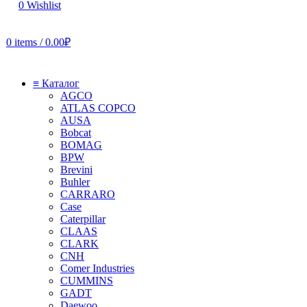
0
Wishlist
0
items
/
0.00
₽
≡ Каталог
AGCO
ATLAS COPCO
AUSA
Bobcat
BOMAG
BPW
Brevini
Buhler
CARRARO
Case
Caterpillar
CLAAS
CLARK
CNH
Comer Industries
CUMMINS
GADT
Daewoo