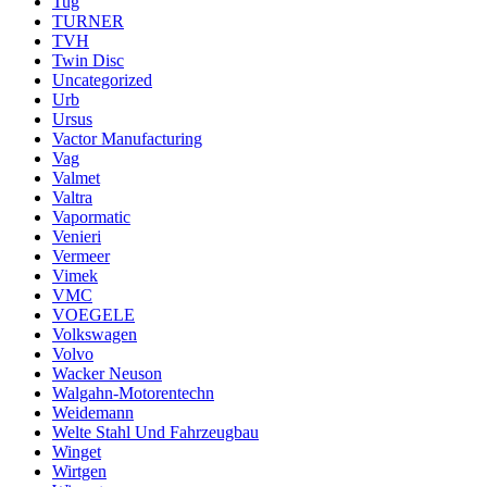
Tug
TURNER
TVH
Twin Disc
Uncategorized
Urb
Ursus
Vactor Manufacturing
Vag
Valmet
Valtra
Vapormatic
Venieri
Vermeer
Vimek
VMC
VOEGELE
Volkswagen
Volvo
Wacker Neuson
Walgahn-Motorentechn
Weidemann
Welte Stahl Und Fahrzeugbau
Winget
Wirtgen