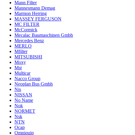
Mann Filter
Mannesmann Demag
Marmon Herring
MASSEY FERGUSON
MC FILTER
McCormick
Mecalac Baumaschinen Gmbh
Mercedes Benz
MERLO
Mfilter
MITSUBISHI
Moxy
Mst
Multicar
Nacco Group
Neoplan Bus Gmbh
Nis
NISSAN
No Name
Nok
NORMET
Nsk
NTN
Ocap
Omniquip