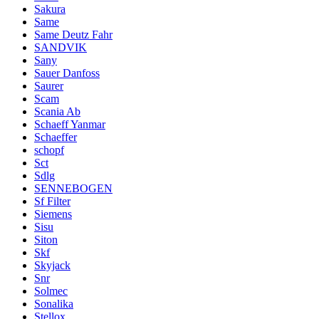
Sakura
Same
Same Deutz Fahr
SANDVIK
Sany
Sauer Danfoss
Saurer
Scam
Scania Ab
Schaeff Yanmar
Schaeffer
schopf
Sct
Sdlg
SENNEBOGEN
Sf Filter
Siemens
Sisu
Siton
Skf
Skyjack
Snr
Solmec
Sonalika
Stellox