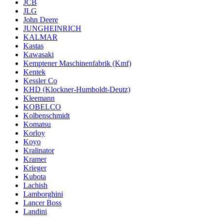
JCB
JLG
John Deere
JUNGHEINRICH
KALMAR
Kastas
Kawasaki
Kemptener Maschinenfabrik (Kmf)
Kentek
Kessler Co
KHD (Klockner-Humboldt-Deutz)
Kleemann
KOBELCO
Kolbenschmidt
Komatsu
Korloy
Koyo
Kralinator
Kramer
Krieger
Kubota
Lachish
Lamborghini
Lancer Boss
Landini