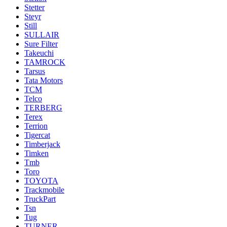
Stetter
Steyr
Still
SULLAIR
Sure Filter
Takeuchi
TAMROCK
Tarsus
Tata Motors
TCM
Telco
TERBERG
Terex
Terrion
Tigercat
Timberjack
Timken
Tmb
Toro
TOYOTA
Trackmobile
TruckPart
Tsn
Tug
TURNER