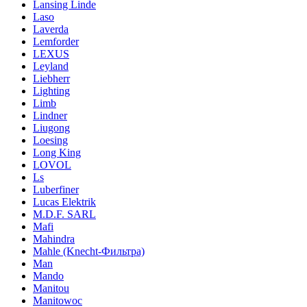
Lansing Linde
Laso
Laverda
Lemforder
LEXUS
Leyland
Liebherr
Lighting
Limb
Lindner
Liugong
Loesing
Long King
LOVOL
Ls
Luberfiner
Lucas Elektrik
M.D.F. SARL
Mafi
Mahindra
Mahle (Knecht-Фильтра)
Man
Mando
Manitou
Manitowoc