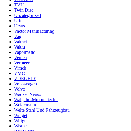
TVH
Twin Disc
Uncategorized
Urb
Ursus
Vactor Manufacturing
Vag
Valmet
Valtra
Vapormatic
Venieri
Vermeer
Vimek
VMC
VOEGELE
Volkswagen
Volvo
Wacker Neuson
Walgahn-Motorentechn
Weidemann
Welte Stahl Und Fahrzeugbau
Winget
Wirtgen
Wismet