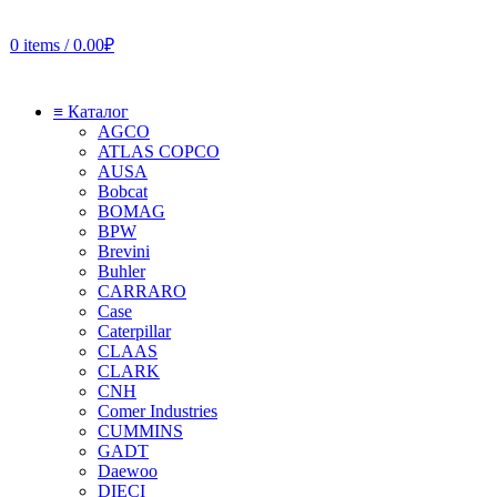
0
items
/
0.00
₽
≡ Каталог
AGCO
ATLAS COPCO
AUSA
Bobcat
BOMAG
BPW
Brevini
Buhler
CARRARO
Case
Caterpillar
CLAAS
CLARK
CNH
Comer Industries
CUMMINS
GADT
Daewoo
DIECI