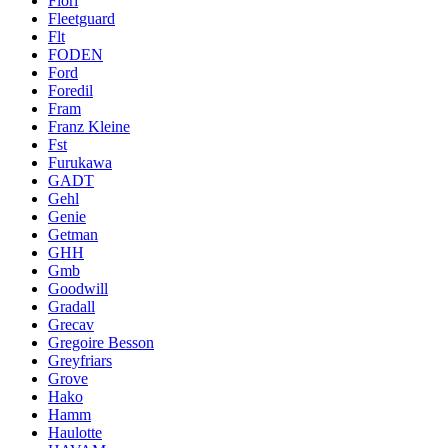
Fiori
Fleetguard
Flt
FODEN
Ford
Foredil
Fram
Franz Kleine
Fst
Furukawa
GADT
Gehl
Genie
Getman
GHH
Gmb
Goodwill
Gradall
Grecav
Gregoire Besson
Greyfriars
Grove
Hako
Hamm
Haulotte