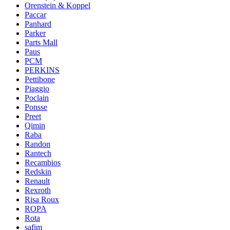
Orenstein & Koppel
Paccar
Panhard
Parker
Parts Mall
Paus
PCM
PERKINS
Pettibone
Piaggio
Poclain
Ponsse
Preet
Qimin
Raba
Randon
Rantech
Recambios
Redskin
Renault
Rexroth
Risa Roux
ROPA
Rota
safim