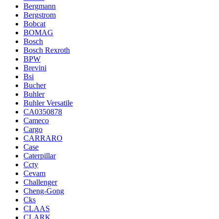
Bergmann
Bergstrom
Bobcat
BOMAG
Bosch
Bosch Rexroth
BPW
Brevini
Bsi
Bucher
Buhler
Buhler Versatile
CA0350878
Cameco
Cargo
CARRARO
Case
Caterpillar
Ccty
Cevam
Challenger
Cheng-Gong
Cks
CLAAS
CLARK