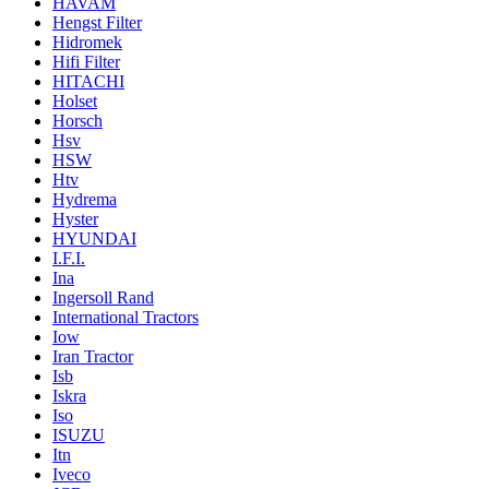
HAVAM
Hengst Filter
Hidromek
Hifi Filter
HITACHI
Holset
Horsch
Hsv
HSW
Htv
Hydrema
Hyster
HYUNDAI
I.F.I.
Ina
Ingersoll Rand
International Tractors
Iow
Iran Tractor
Isb
Iskra
Iso
ISUZU
Itn
Iveco