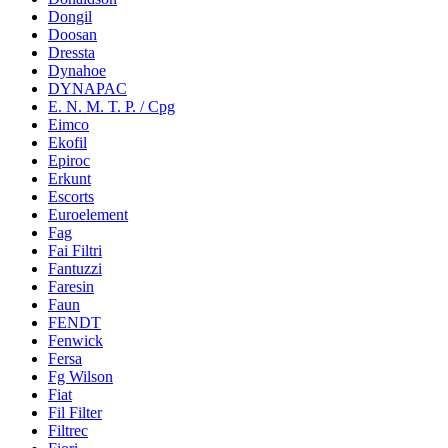
Dongil
Doosan
Dressta
Dynahoe
DYNAPAC
E. N. M. T. P. / Cpg
Eimco
Ekofil
Epiroc
Erkunt
Escorts
Euroelement
Fag
Fai Filtri
Fantuzzi
Faresin
Faun
FENDT
Fenwick
Fersa
Fg Wilson
Fiat
Fil Filter
Filtrec