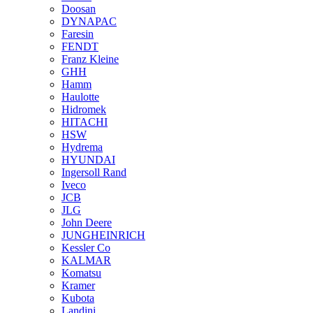
Doosan
DYNAPAC
Faresin
FENDT
Franz Kleine
GHH
Hamm
Haulotte
Hidromek
HITACHI
HSW
Hydrema
HYUNDAI
Ingersoll Rand
Iveco
JCB
JLG
John Deere
JUNGHEINRICH
Kessler Co
KALMAR
Komatsu
Kramer
Kubota
Landini