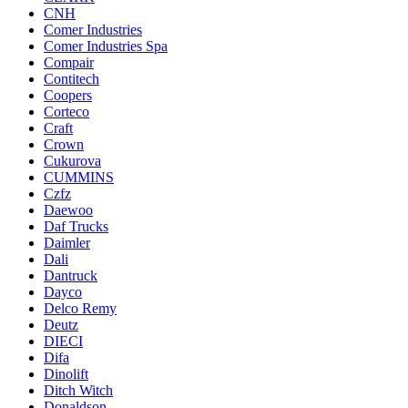
CNH
Comer Industries
Comer Industries Spa
Compair
Contitech
Coopers
Corteco
Craft
Crown
Cukurova
CUMMINS
Czfz
Daewoo
Daf Trucks
Daimler
Dali
Dantruck
Dayco
Delco Remy
Deutz
DIECI
Difa
Dinolift
Ditch Witch
Donaldson