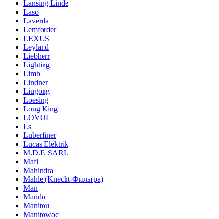
Lansing Linde
Laso
Laverda
Lemforder
LEXUS
Leyland
Liebherr
Lighting
Limb
Lindner
Liugong
Loesing
Long King
LOVOL
Ls
Luberfiner
Lucas Elektrik
M.D.F. SARL
Mafi
Mahindra
Mahle (Knecht-Фильтра)
Man
Mando
Manitou
Manitowoc