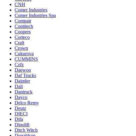
CNH
Comer Industries
Comer Industries Spa
Compair
Contitech
Coopers
Corteco
Craft
Crown
Cukurova
CUMMINS
Czfz
Daewoo
Daf Trucks
Daimler
Dali
Dantruck
Dayco
Delco Remy
Deutz
DIECI
Difa
Dinolift
Ditch Witch
Donaldson