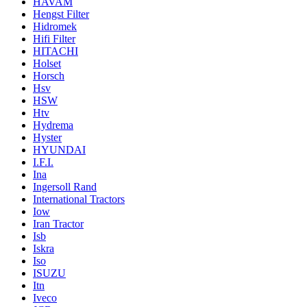
HAVAM
Hengst Filter
Hidromek
Hifi Filter
HITACHI
Holset
Horsch
Hsv
HSW
Htv
Hydrema
Hyster
HYUNDAI
I.F.I.
Ina
Ingersoll Rand
International Tractors
Iow
Iran Tractor
Isb
Iskra
Iso
ISUZU
Itn
Iveco