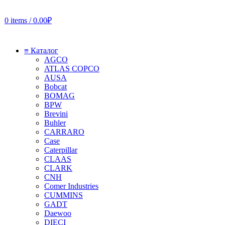
0
items
/
0.00
₽
≡ Каталог
AGCO
ATLAS COPCO
AUSA
Bobcat
BOMAG
BPW
Brevini
Buhler
CARRARO
Case
Caterpillar
CLAAS
CLARK
CNH
Comer Industries
CUMMINS
GADT
Daewoo
DIECI