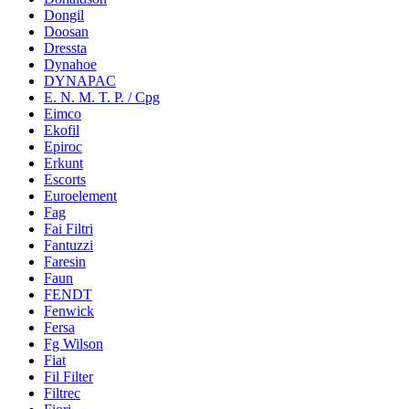
Dongil
Doosan
Dressta
Dynahoe
DYNAPAC
E. N. M. T. P. / Cpg
Eimco
Ekofil
Epiroc
Erkunt
Escorts
Euroelement
Fag
Fai Filtri
Fantuzzi
Faresin
Faun
FENDT
Fenwick
Fersa
Fg Wilson
Fiat
Fil Filter
Filtrec