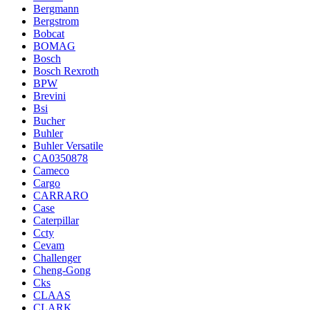
Bergmann
Bergstrom
Bobcat
BOMAG
Bosch
Bosch Rexroth
BPW
Brevini
Bsi
Bucher
Buhler
Buhler Versatile
CA0350878
Cameco
Cargo
CARRARO
Case
Caterpillar
Ccty
Cevam
Challenger
Cheng-Gong
Cks
CLAAS
CLARK