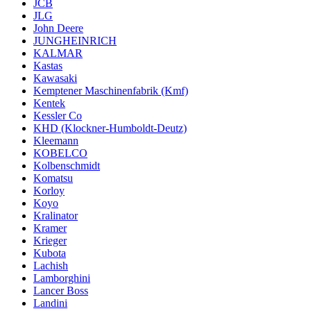
JCB
JLG
John Deere
JUNGHEINRICH
KALMAR
Kastas
Kawasaki
Kemptener Maschinenfabrik (Kmf)
Kentek
Kessler Co
KHD (Klockner-Humboldt-Deutz)
Kleemann
KOBELCO
Kolbenschmidt
Komatsu
Korloy
Koyo
Kralinator
Kramer
Krieger
Kubota
Lachish
Lamborghini
Lancer Boss
Landini