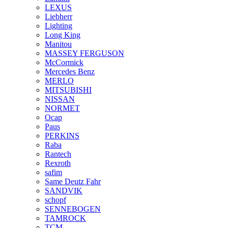
LEXUS
Liebherr
Lighting
Long King
Manitou
MASSEY FERGUSON
McCormick
Mercedes Benz
MERLO
MITSUBISHI
NISSAN
NORMET
Ocap
Paus
PERKINS
Raba
Rantech
Rexroth
safim
Same Deutz Fahr
SANDVIK
schopf
SENNEBOGEN
TAMROCK
TCM