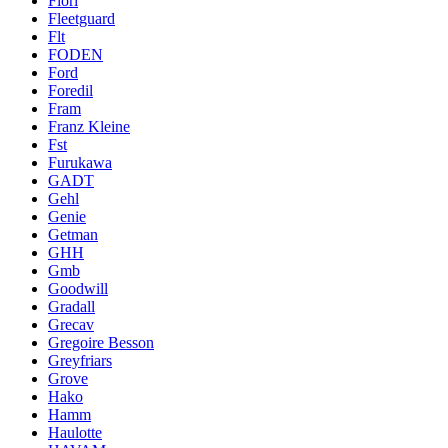
Fiori
Fleetguard
Flt
FODEN
Ford
Foredil
Fram
Franz Kleine
Fst
Furukawa
GADT
Gehl
Genie
Getman
GHH
Gmb
Goodwill
Gradall
Grecav
Gregoire Besson
Greyfriars
Grove
Hako
Hamm
Haulotte