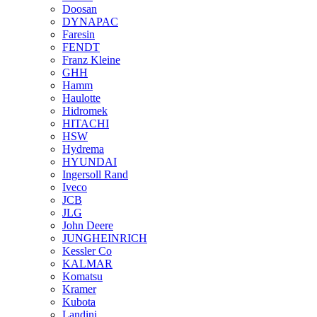
Doosan
DYNAPAC
Faresin
FENDT
Franz Kleine
GHH
Hamm
Haulotte
Hidromek
HITACHI
HSW
Hydrema
HYUNDAI
Ingersoll Rand
Iveco
JCB
JLG
John Deere
JUNGHEINRICH
Kessler Co
KALMAR
Komatsu
Kramer
Kubota
Landini