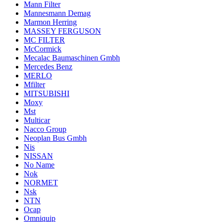
Mann Filter
Mannesmann Demag
Marmon Herring
MASSEY FERGUSON
MC FILTER
McCormick
Mecalac Baumaschinen Gmbh
Mercedes Benz
MERLO
Mfilter
MITSUBISHI
Moxy
Mst
Multicar
Nacco Group
Neoplan Bus Gmbh
Nis
NISSAN
No Name
Nok
NORMET
Nsk
NTN
Ocap
Omniquip