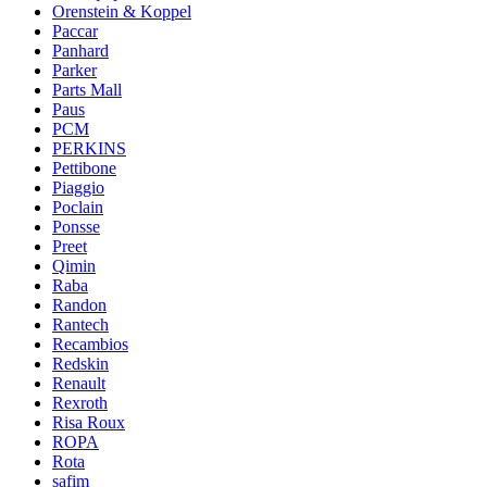
Orenstein & Koppel
Paccar
Panhard
Parker
Parts Mall
Paus
PCM
PERKINS
Pettibone
Piaggio
Poclain
Ponsse
Preet
Qimin
Raba
Randon
Rantech
Recambios
Redskin
Renault
Rexroth
Risa Roux
ROPA
Rota
safim