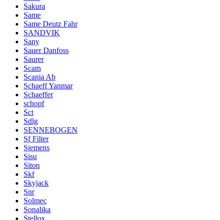
Sakura
Same
Same Deutz Fahr
SANDVIK
Sany
Sauer Danfoss
Saurer
Scam
Scania Ab
Schaeff Yanmar
Schaeffer
schopf
Sct
Sdlg
SENNEBOGEN
Sf Filter
Siemens
Sisu
Siton
Skf
Skyjack
Snr
Solmec
Sonalika
Stellox