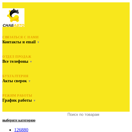
СВЯЗАТЬСЯ С НАМИ
Контакты и email
▼
ОТДЕЛ ПРОДАЖ
Все телефоны
▼
БУХГАЛТЕРИЯ
Акты сверок
▼
РЕЖИМ РАБОТЫ
График работы
▼
выберите категорию
126880