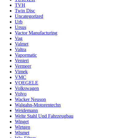
TVH
Twin Disc
Uncategorized
Urb
Ursus
Vactor Manufacturing
Vag
Valmet
Valtra
Vapormatic
Venieri
Vermeer
Vimek
VMC
VOEGELE
Volkswagen
Volvo
Wacker Neuson
Walgahn-Motorentechn
Weidemann
Welte Stahl Und Fahrzeugbau
Winget
Wirtgen
Wismet