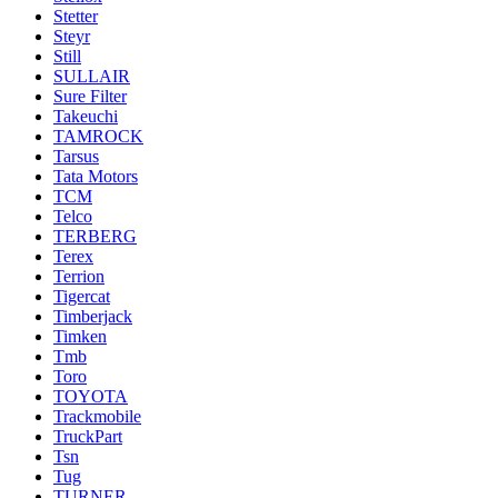
Stetter
Steyr
Still
SULLAIR
Sure Filter
Takeuchi
TAMROCK
Tarsus
Tata Motors
TCM
Telco
TERBERG
Terex
Terrion
Tigercat
Timberjack
Timken
Tmb
Toro
TOYOTA
Trackmobile
TruckPart
Tsn
Tug
TURNER