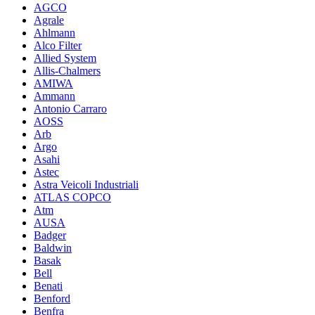
AGCO
Agrale
Ahlmann
Alco Filter
Allied System
Allis-Chalmers
AMIWA
Ammann
Antonio Carraro
AOSS
Arb
Argo
Asahi
Astec
Astra Veicoli Industriali
ATLAS COPCO
Atm
AUSA
Badger
Baldwin
Basak
Bell
Benati
Benford
Benfra