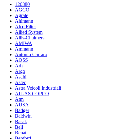
126880
AGCO
Agrale
Ahlmann
Alco Filter
Allied System
Allis-Chalmers
AMIWA
Ammann
Antonio Carraro
AOSS
Arb
Argo
Asahi
Astec
Astra Veicoli Industriali
ATLAS COPCO
Atm
AUSA
Badger
Baldwin
Basak
Bell
Benati
Benford