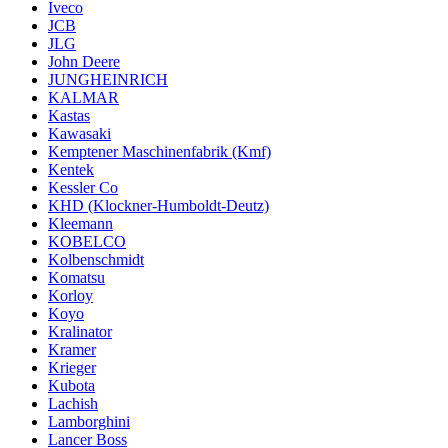
Iveco
JCB
JLG
John Deere
JUNGHEINRICH
KALMAR
Kastas
Kawasaki
Kemptener Maschinenfabrik (Kmf)
Kentek
Kessler Co
KHD (Klockner-Humboldt-Deutz)
Kleemann
KOBELCO
Kolbenschmidt
Komatsu
Korloy
Koyo
Kralinator
Kramer
Krieger
Kubota
Lachish
Lamborghini
Lancer Boss