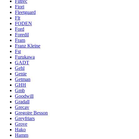
Filtrec
Fiori
Fleetguard
Flt
FODEN
Ford
Foredil
Fram
Franz Kleine
Fst
Furukawa
GADT
Gehl
Genie
Getman
GHH
Gmb
Goodwill
Gradall
Grecav
Gregoire Besson
Greyfriars
Grove
Hako
Hamm