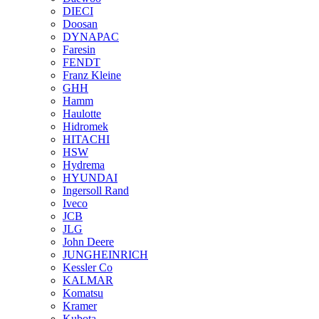
DIECI
Doosan
DYNAPAC
Faresin
FENDT
Franz Kleine
GHH
Hamm
Haulotte
Hidromek
HITACHI
HSW
Hydrema
HYUNDAI
Ingersoll Rand
Iveco
JCB
JLG
John Deere
JUNGHEINRICH
Kessler Co
KALMAR
Komatsu
Kramer
Kubota