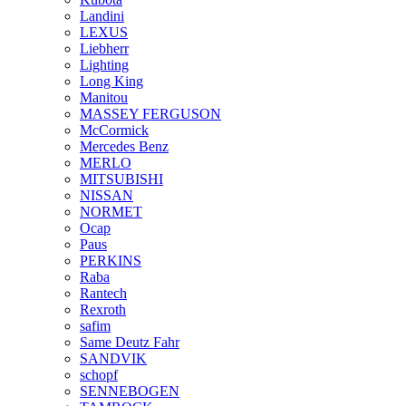
Landini
LEXUS
Liebherr
Lighting
Long King
Manitou
MASSEY FERGUSON
McCormick
Mercedes Benz
MERLO
MITSUBISHI
NISSAN
NORMET
Ocap
Paus
PERKINS
Raba
Rantech
Rexroth
safim
Same Deutz Fahr
SANDVIK
schopf
SENNEBOGEN