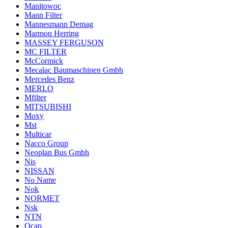
Manitowoc
Mann Filter
Mannesmann Demag
Marmon Herring
MASSEY FERGUSON
MC FILTER
McCormick
Mecalac Baumaschinen Gmbh
Mercedes Benz
MERLO
Mfilter
MITSUBISHI
Moxy
Mst
Multicar
Nacco Group
Neoplan Bus Gmbh
Nis
NISSAN
No Name
Nok
NORMET
Nsk
NTN
Ocap