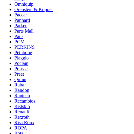
Omniquip
Orenstein & Koppel
Paccar
Panhard
Parker
Parts Mall
Paus
PCM
PERKINS
Pettibone
Piaggio
Poclain
Ponsse
Preet
Qimin
Raba
Randon
Rantech
Recambios
Redskin
Renault
Rexroth
Risa Roux
ROPA
Rota