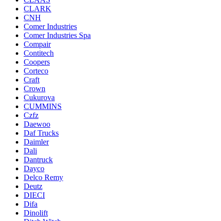
CLARK
CNH
Comer Industries
Comer Industries Spa
Compair
Contitech
Coopers
Corteco
Craft
Crown
Cukurova
CUMMINS
Czfz
Daewoo
Daf Trucks
Daimler
Dali
Dantruck
Dayco
Delco Remy
Deutz
DIECI
Difa
Dinolift