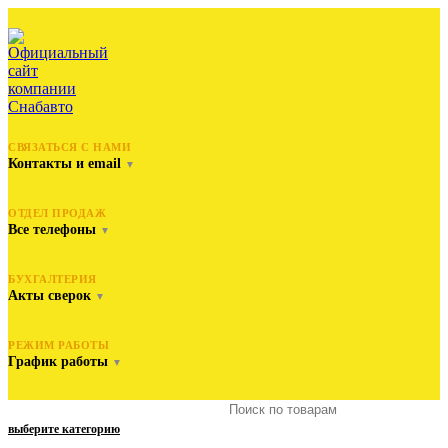
СВЯЗАТЬСЯ С НАМИ
Контакты и email
▼
ОТДЕЛ ПРОДАЖ
Все телефоны
▼
БУХГАЛТЕРИЯ
Акты сверок
▼
РЕЖИМ РАБОТЫ
График работы
▼
выберите категорию