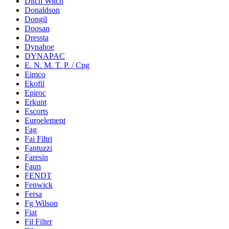
Ditch Witch
Donaldson
Dongil
Doosan
Dressta
Dynahoe
DYNAPAC
E. N. M. T. P. / Cpg
Eimco
Ekofil
Epiroc
Erkunt
Escorts
Euroelement
Fag
Fai Filtri
Fantuzzi
Faresin
Faun
FENDT
Fenwick
Fersa
Fg Wilson
Fiat
Fil Filter