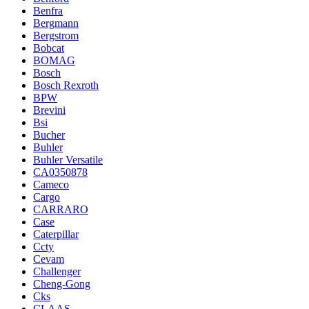
Benfra
Bergmann
Bergstrom
Bobcat
BOMAG
Bosch
Bosch Rexroth
BPW
Brevini
Bsi
Bucher
Buhler
Buhler Versatile
CA0350878
Cameco
Cargo
CARRARO
Case
Caterpillar
Ccty
Cevam
Challenger
Cheng-Gong
Cks
CLAAS