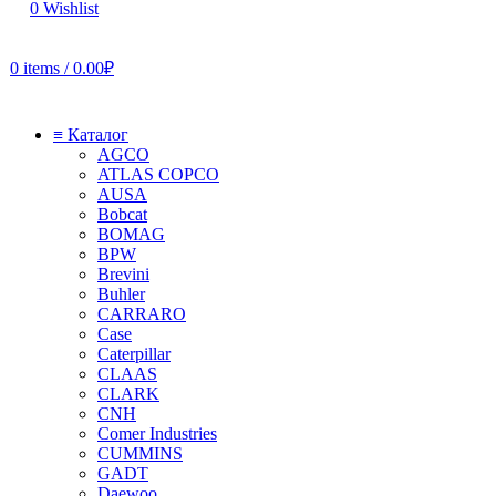
0
Wishlist
0
items
/
0.00
₽
≡ Каталог
AGCO
ATLAS COPCO
AUSA
Bobcat
BOMAG
BPW
Brevini
Buhler
CARRARO
Case
Caterpillar
CLAAS
CLARK
CNH
Comer Industries
CUMMINS
GADT
Daewoo