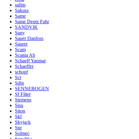
safim
Sakura
Same
Same Deutz Fahr
SANDVIK
Sany
Sauer Danfoss
Saurer
Scam
Scania Ab
Schaeff Yanmar
Schaeffer
schopf
Sct
Sdlg
SENNEBOGEN
Sf Filter
Siemens
Sisu
Siton
Skf
Skyjack
Snr
Solmec
Sonalika