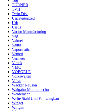
Tug
TURNER
TVH
Twin Disc
Uncategorized
Urb
Ursus
Vactor Manufacturing
Vag
Valmet
Valtra
Vapormatic
Venieri
Vermeer
Vimek
VMC
VOEGELE
Volkswagen
Volvo
Wacker Neuson
Walgahn-Motorentechn
Weidemann
Welte Stahl Und Fahrzeugbau
Winget
Wirtgen