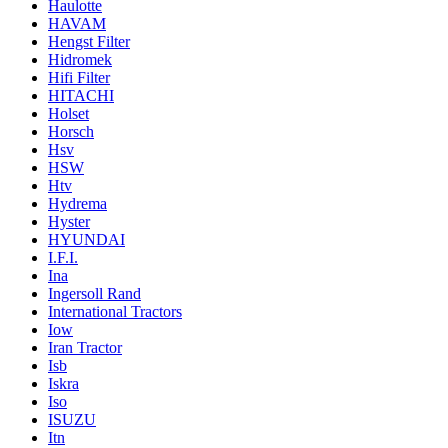
Haulotte
HAVAM
Hengst Filter
Hidromek
Hifi Filter
HITACHI
Holset
Horsch
Hsv
HSW
Htv
Hydrema
Hyster
HYUNDAI
I.F.I.
Ina
Ingersoll Rand
International Tractors
Iow
Iran Tractor
Isb
Iskra
Iso
ISUZU
Itn