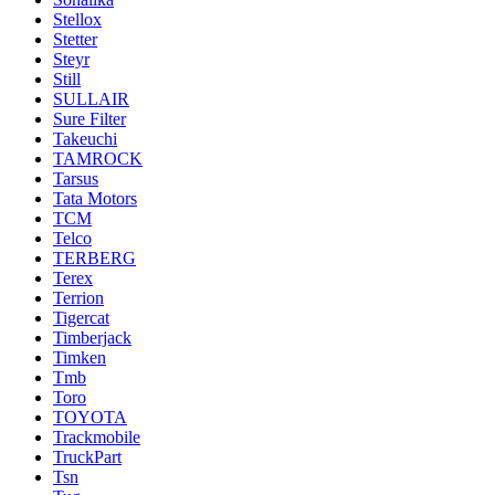
Stellox
Stetter
Steyr
Still
SULLAIR
Sure Filter
Takeuchi
TAMROCK
Tarsus
Tata Motors
TCM
Telco
TERBERG
Terex
Terrion
Tigercat
Timberjack
Timken
Tmb
Toro
TOYOTA
Trackmobile
TruckPart
Tsn