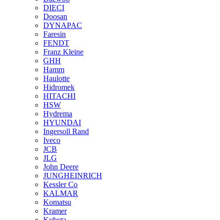
DIECI
Doosan
DYNAPAC
Faresin
FENDT
Franz Kleine
GHH
Hamm
Haulotte
Hidromek
HITACHI
HSW
Hydrema
HYUNDAI
Ingersoll Rand
Iveco
JCB
JLG
John Deere
JUNGHEINRICH
Kessler Co
KALMAR
Komatsu
Kramer
Kubota