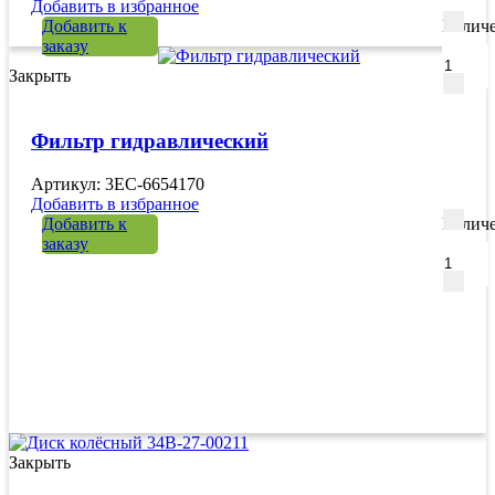
Добавить в избранное
Добавить к
Количе
заказу
Закрыть
Фильтр гидравлический
Артикул: 3EC-6654170
Добавить в избранное
Добавить к
Количе
заказу
Закрыть