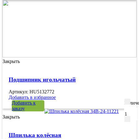
Закрыть
Подшипник игольчатый
Артикул: HU5132772
Добавить в избранное
Добавить к
Количе
заказу
Закрыть
Шпилька колёсная