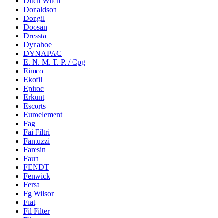
Ditch Witch
Donaldson
Dongil
Doosan
Dressta
Dynahoe
DYNAPAC
E. N. M. T. P. / Cpg
Eimco
Ekofil
Epiroc
Erkunt
Escorts
Euroelement
Fag
Fai Filtri
Fantuzzi
Faresin
Faun
FENDT
Fenwick
Fersa
Fg Wilson
Fiat
Fil Filter