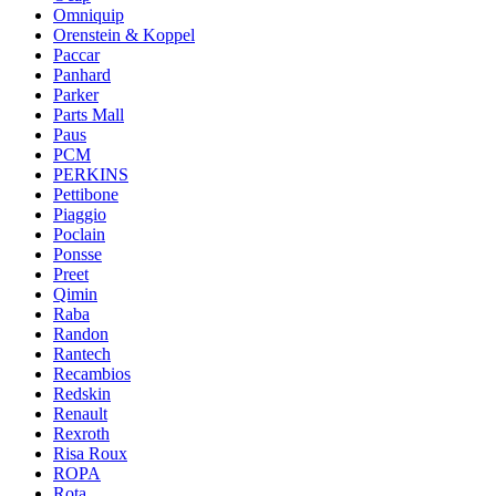
Omniquip
Orenstein & Koppel
Paccar
Panhard
Parker
Parts Mall
Paus
PCM
PERKINS
Pettibone
Piaggio
Poclain
Ponsse
Preet
Qimin
Raba
Randon
Rantech
Recambios
Redskin
Renault
Rexroth
Risa Roux
ROPA
Rota