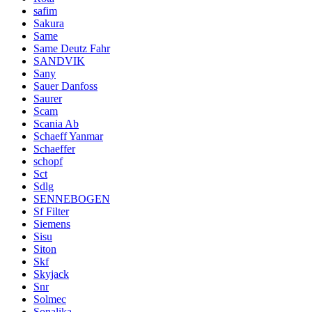
safim
Sakura
Same
Same Deutz Fahr
SANDVIK
Sany
Sauer Danfoss
Saurer
Scam
Scania Ab
Schaeff Yanmar
Schaeffer
schopf
Sct
Sdlg
SENNEBOGEN
Sf Filter
Siemens
Sisu
Siton
Skf
Skyjack
Snr
Solmec
Sonalika