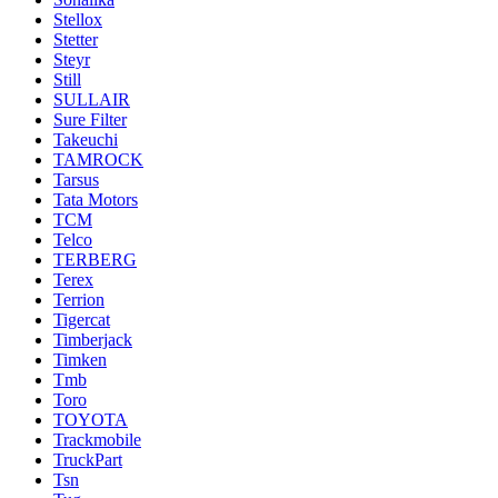
Stellox
Stetter
Steyr
Still
SULLAIR
Sure Filter
Takeuchi
TAMROCK
Tarsus
Tata Motors
TCM
Telco
TERBERG
Terex
Terrion
Tigercat
Timberjack
Timken
Tmb
Toro
TOYOTA
Trackmobile
TruckPart
Tsn