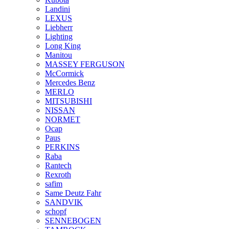
Landini
LEXUS
Liebherr
Lighting
Long King
Manitou
MASSEY FERGUSON
McCormick
Mercedes Benz
MERLO
MITSUBISHI
NISSAN
NORMET
Ocap
Paus
PERKINS
Raba
Rantech
Rexroth
safim
Same Deutz Fahr
SANDVIK
schopf
SENNEBOGEN