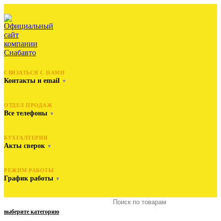
СВЯЗАТЬСЯ С НАМИ
Контакты и email
▼
ОТДЕЛ ПРОДАЖ
Все телефоны
▼
БУХГАЛТЕРИЯ
Акты сверок
▼
РЕЖИМ РАБОТЫ
График работы
▼
выберите категорию