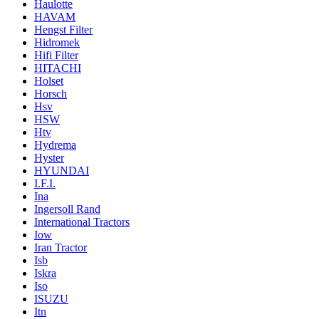
Haulotte
HAVAM
Hengst Filter
Hidromek
Hifi Filter
HITACHI
Holset
Horsch
Hsv
HSW
Htv
Hydrema
Hyster
HYUNDAI
I.F.I.
Ina
Ingersoll Rand
International Tractors
Iow
Iran Tractor
Isb
Iskra
Iso
ISUZU
Itn