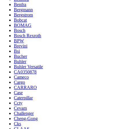
Benfra
Bergmann
Bergstrom
Bobcat
BOMAG
Bosch
Bosch Rexroth
BPW
Brevini
Bsi
Bucher
Buhler
Buhler Versatile
CA0350878
Cameco
Cargo
CARRARO
Case
Caterpillar
Ccty
Cevam
Challenger
Cheng-Gong
Cks
CLAAS