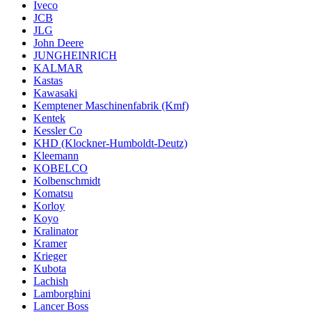
Iveco
JCB
JLG
John Deere
JUNGHEINRICH
KALMAR
Kastas
Kawasaki
Kemptener Maschinenfabrik (Kmf)
Kentek
Kessler Co
KHD (Klockner-Humboldt-Deutz)
Kleemann
KOBELCO
Kolbenschmidt
Komatsu
Korloy
Koyo
Kralinator
Kramer
Krieger
Kubota
Lachish
Lamborghini
Lancer Boss