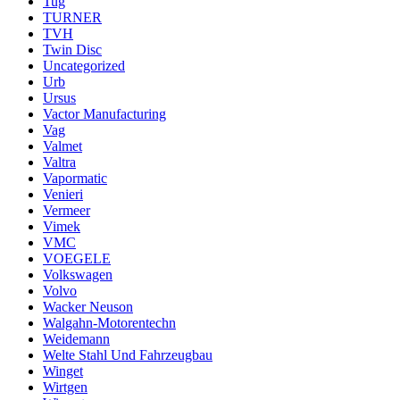
Tug
TURNER
TVH
Twin Disc
Uncategorized
Urb
Ursus
Vactor Manufacturing
Vag
Valmet
Valtra
Vapormatic
Venieri
Vermeer
Vimek
VMC
VOEGELE
Volkswagen
Volvo
Wacker Neuson
Walgahn-Motorentechn
Weidemann
Welte Stahl Und Fahrzeugbau
Winget
Wirtgen