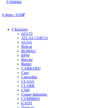
0
Wishlist
0
items
/
0.00
₽
≡ Каталог
AGCO
ATLAS COPCO
AUSA
Bobcat
BOMAG
BPW
Brevini
Buhler
CARRARO
Case
Caterpillar
CLAAS
CLARK
CNH
Comer Industries
CUMMINS
GADT
Daewoo