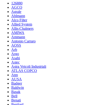
126880
AGCO
Agrale
Ahlmann
Alco Filter
Allied System
Allis-Chalmers
AMIWA
Ammann
Antonio Carraro
AOSS
Arb
Argo
Asahi
Astec
Astra Veicoli Industriali
ATLAS COPCO
Atm
AUSA
Badger
Baldwin
Basak
Bell
Benati
Benford