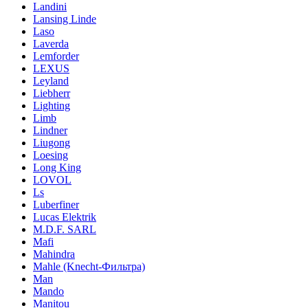
Landini
Lansing Linde
Laso
Laverda
Lemforder
LEXUS
Leyland
Liebherr
Lighting
Limb
Lindner
Liugong
Loesing
Long King
LOVOL
Ls
Luberfiner
Lucas Elektrik
M.D.F. SARL
Mafi
Mahindra
Mahle (Knecht-Фильтра)
Man
Mando
Manitou