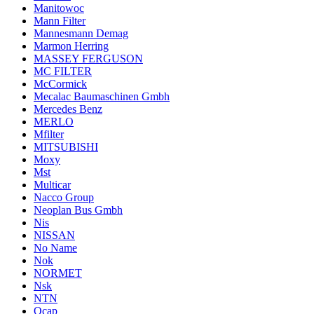
Manitowoc
Mann Filter
Mannesmann Demag
Marmon Herring
MASSEY FERGUSON
MC FILTER
McCormick
Mecalac Baumaschinen Gmbh
Mercedes Benz
MERLO
Mfilter
MITSUBISHI
Moxy
Mst
Multicar
Nacco Group
Neoplan Bus Gmbh
Nis
NISSAN
No Name
Nok
NORMET
Nsk
NTN
Ocap