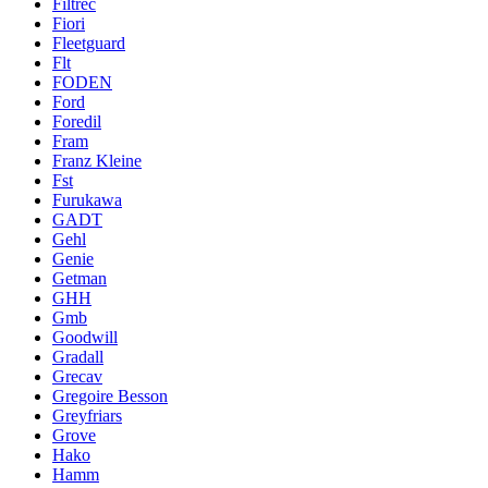
Filtrec
Fiori
Fleetguard
Flt
FODEN
Ford
Foredil
Fram
Franz Kleine
Fst
Furukawa
GADT
Gehl
Genie
Getman
GHH
Gmb
Goodwill
Gradall
Grecav
Gregoire Besson
Greyfriars
Grove
Hako
Hamm