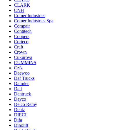
CLARK
CNH
Comer Industries
Comer Industries Spa
Compair
Contitech
Coopers
Corteco
Craft
Crown
Cukurova
CUMMINS
Czfz
Daewoo
Daf Trucks
Daimler
Dali
Dantruck
Dayco
Delco Remy
Deutz
DIECI
Difa
Dinolift