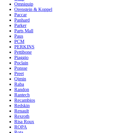
Omniquip
Orenstein & Koppel
Paccar
Panhard
Parker
Parts Mall
Paus
PCM
PERKINS
Pettibone
Piaggio
Poclain
Ponsse
Preet
Qimin
Raba
Randon
Rantech
Recambios
Redskin
Renault
Rexroth
Risa Roux
ROPA
Rota