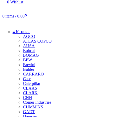
0
Wishlist
0
items
/
0.00
₽
≡ Каталог
AGCO
ATLAS COPCO
AUSA
Bobcat
BOMAG
BPW
Brevini
Buhler
CARRARO
Case
Caterpillar
CLAAS
CLARK
CNH
Comer Industries
CUMMINS
GADT
Daewoo