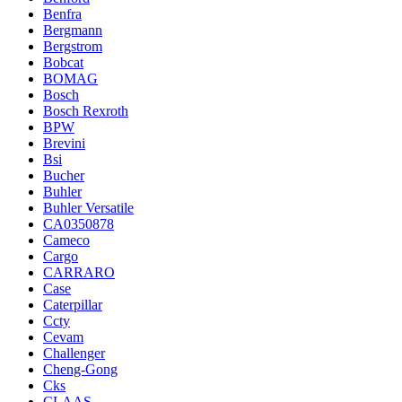
Benfra
Bergmann
Bergstrom
Bobcat
BOMAG
Bosch
Bosch Rexroth
BPW
Brevini
Bsi
Bucher
Buhler
Buhler Versatile
CA0350878
Cameco
Cargo
CARRARO
Case
Caterpillar
Ccty
Cevam
Challenger
Cheng-Gong
Cks
CLAAS