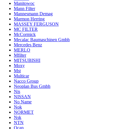
Manitowoc
Mann Filter
Mannesmann Demag
Marmon Herring
MASSEY FERGUSON
MC FILTER
McCormick
Mecalac Baumaschinen Gmbh
Mercedes Benz
MERLO
Mfilter
MITSUBISHI
Moxy
Mst
Multicar
Nacco Group
Neoplan Bus Gmbh
Nis
NISSAN
No Name
Nok
NORMET
Nsk
NTN
Ocap