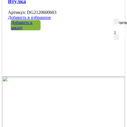
Втулка
Артикул: DG2120600603
Добавить в избранное
Добавить к
Количе
заказу