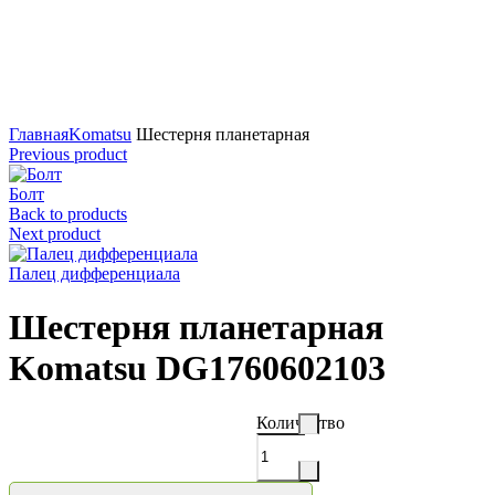
Нажмите для увеличения
Главная
Komatsu
Шестерня планетарная
Previous product
Болт
Back to products
Next product
Палец дифференциала
Шестерня планетарная
Komatsu DG1760602103
Количество