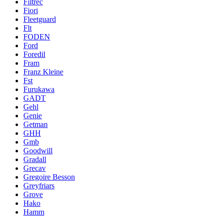
Filtrec
Fiori
Fleetguard
Flt
FODEN
Ford
Foredil
Fram
Franz Kleine
Fst
Furukawa
GADT
Gehl
Genie
Getman
GHH
Gmb
Goodwill
Gradall
Grecav
Gregoire Besson
Greyfriars
Grove
Hako
Hamm