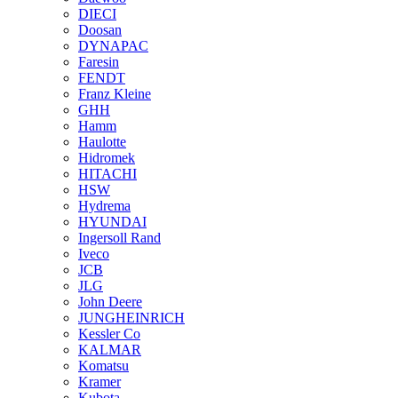
DIECI
Doosan
DYNAPAC
Faresin
FENDT
Franz Kleine
GHH
Hamm
Haulotte
Hidromek
HITACHI
HSW
Hydrema
HYUNDAI
Ingersoll Rand
Iveco
JCB
JLG
John Deere
JUNGHEINRICH
Kessler Co
KALMAR
Komatsu
Kramer
Kubota