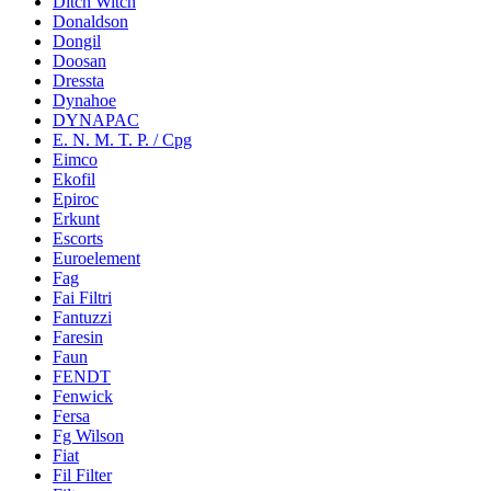
Ditch Witch
Donaldson
Dongil
Doosan
Dressta
Dynahoe
DYNAPAC
E. N. M. T. P. / Cpg
Eimco
Ekofil
Epiroc
Erkunt
Escorts
Euroelement
Fag
Fai Filtri
Fantuzzi
Faresin
Faun
FENDT
Fenwick
Fersa
Fg Wilson
Fiat
Fil Filter