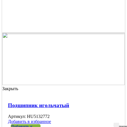
Закрыть
Подшипник игольчатый
Артикул: HU5132772
Добавить в избранное
Добавить к
Количе