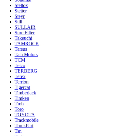
Stellox
Stetter
Steyr
Still
SULLAIR
Sure Filter
Takeuchi
TAMROCK
Tarsus
Tata Motors
TCM
Telco
TERBERG
Terex
Terrion
Tigercat
Timberjack
Timken
Tmb
Toro
TOYOTA
Trackmobile
TruckPart
Tsn