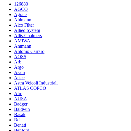
126880
AGCO
Agrale
Ahlmann
Alco Filter
Allied System
Allis-Chalmers
AMIWA
Ammann
Antonio Carraro
AOSS
Arb
Argo
Asahi
Astec
Astra Veicoli Industriali
ATLAS COPCO
Atm
AUSA
Badger
Baldwin
Basak
Bell
Benati
Benford