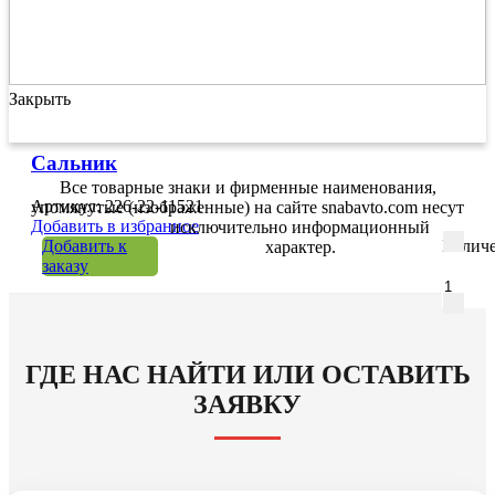
Закрыть
Сальник
Все товарные знаки и фирменные наименования,
Артикул: 226-22-11521
упомянутые (изображенные) на сайте snabavto.com несут
Добавить в избранное
исключительно информационный
Добавить к
Количе
характер.
заказу
ГДЕ НАС НАЙТИ ИЛИ ОСТАВИТЬ
ЗАЯВКУ