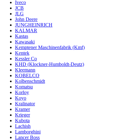
Iveco
JCB
JLG
John Deere
JUNGHEINRICH
KALMAR
Kastas
Kawasaki
Kemptener Maschinenfabrik (Kmf)
Kentek
Kessler Co
KHD (Klockner-Humboldt-Deutz)
Kleemann
KOBELCO
Kolbenschmidt
Komatsu
Korloy
Koyo
Kralinator
Kramer
Krieger
Kubota
Lachish
Lamborghini
Lancer Boss