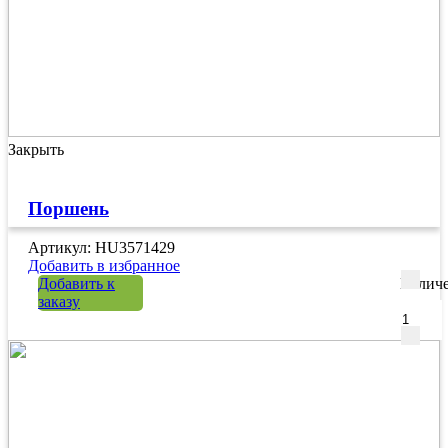
Закрыть
Поршень
Артикул: HU3571429
Добавить в избранное
Добавить к
Количе
заказу