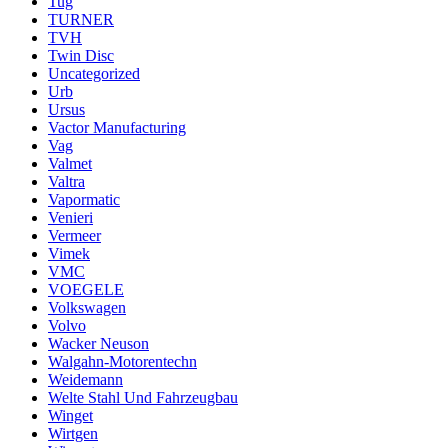
Tug
TURNER
TVH
Twin Disc
Uncategorized
Urb
Ursus
Vactor Manufacturing
Vag
Valmet
Valtra
Vapormatic
Venieri
Vermeer
Vimek
VMC
VOEGELE
Volkswagen
Volvo
Wacker Neuson
Walgahn-Motorentechn
Weidemann
Welte Stahl Und Fahrzeugbau
Winget
Wirtgen