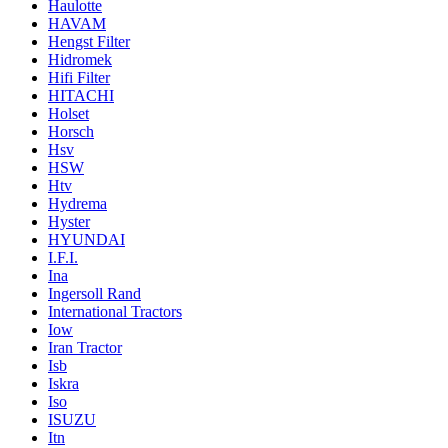
Haulotte
HAVAM
Hengst Filter
Hidromek
Hifi Filter
HITACHI
Holset
Horsch
Hsv
HSW
Htv
Hydrema
Hyster
HYUNDAI
I.F.I.
Ina
Ingersoll Rand
International Tractors
Iow
Iran Tractor
Isb
Iskra
Iso
ISUZU
Itn