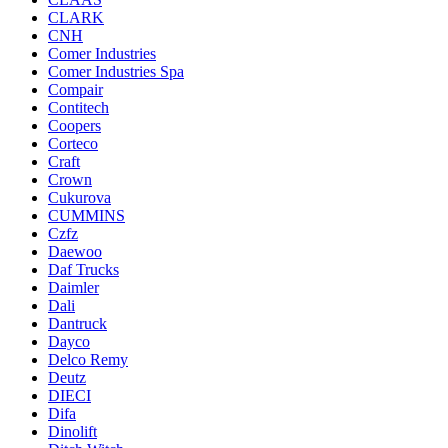
CLARK
CNH
Comer Industries
Comer Industries Spa
Compair
Contitech
Coopers
Corteco
Craft
Crown
Cukurova
CUMMINS
Czfz
Daewoo
Daf Trucks
Daimler
Dali
Dantruck
Dayco
Delco Remy
Deutz
DIECI
Difa
Dinolift