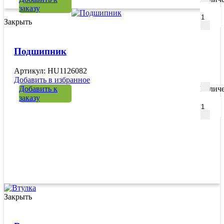
заказу
Закрыть
Подшипник
Артикул: HU1126082
Добавить в избранное
Добавить к
Количе
заказу
Закрыть