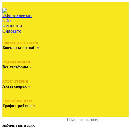
СВЯЗАТЬСЯ С НАМИ
Контакты и email
▼
ОТДЕЛ ПРОДАЖ
Все телефоны
▼
БУХГАЛТЕРИЯ
Акты сверок
▼
РЕЖИМ РАБОТЫ
График работы
▼
выберите категорию