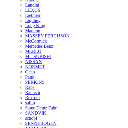
Landini
LEXUS
Liebherr
Lighting
Long King
Manitou
MASSEY FERGUSON
McCormick
Mercedes Benz
MERLO
MITSUBISHI
NISSAN
NORMET
Ocap
Paus
PERKINS
Raba
Rantech
Rexroth
safim
Same Deutz Fahr
SANDVIK
schopf
SENNEBOGEN