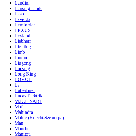
Landini
Lansing Linde
Laso
Laverda
Lemforder
LEXUS
Leyland
Liebherr
Lighting
Limb
Lindner
Liugong
Loesing
Long King
LOVOL
Ls
Luberfiner
Lucas Elektrik
M.D.F. SARL
Mafi
Mahindra
Mahle (Knecht-Фильтра)
Man
Mando
Manitou