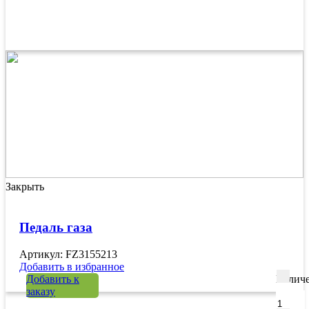
Закрыть
Педаль газа
Артикул: FZ3155213
Добавить в избранное
Добавить к
Количе
заказу