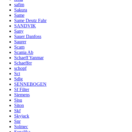
safim
Sakura
Same
Same Deutz Fahr
SANDVIK
Sany
Sauer Danfoss
Saurer
Scam
Scania Ab
Schaeff Yanmar
Schaeffer
schopf
Sct
Sdlg
SENNEBOGEN
Sf Filter
Siemens
Sisu
Siton
Skf
Skyjack
Snr
Solmec
Sonalika