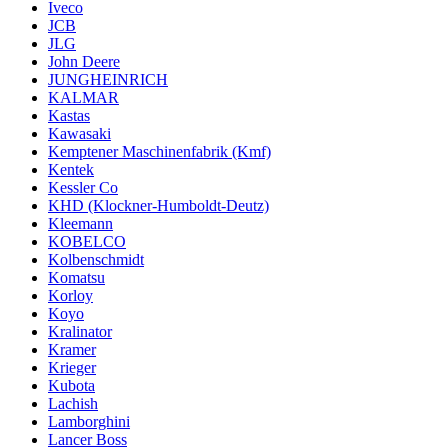
Iveco
JCB
JLG
John Deere
JUNGHEINRICH
KALMAR
Kastas
Kawasaki
Kemptener Maschinenfabrik (Kmf)
Kentek
Kessler Co
KHD (Klockner-Humboldt-Deutz)
Kleemann
KOBELCO
Kolbenschmidt
Komatsu
Korloy
Koyo
Kralinator
Kramer
Krieger
Kubota
Lachish
Lamborghini
Lancer Boss