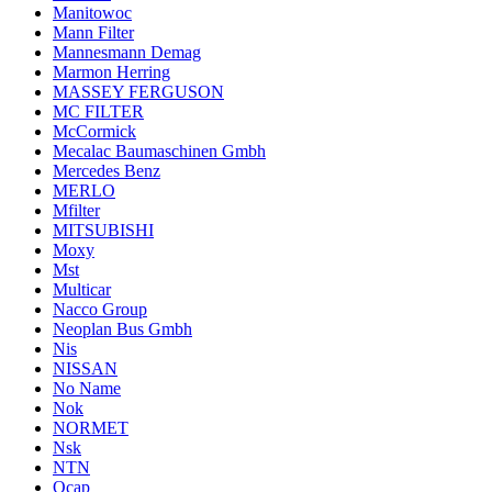
Manitowoc
Mann Filter
Mannesmann Demag
Marmon Herring
MASSEY FERGUSON
MC FILTER
McCormick
Mecalac Baumaschinen Gmbh
Mercedes Benz
MERLO
Mfilter
MITSUBISHI
Moxy
Mst
Multicar
Nacco Group
Neoplan Bus Gmbh
Nis
NISSAN
No Name
Nok
NORMET
Nsk
NTN
Ocap