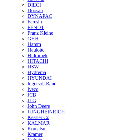
DIECI
Doosan
DYNAPAC
Faresin
FENDT
Franz Kleine
GHH
Hamm
Haulotte
Hidromek
HITACHI
HSW
Hydrema
HYUNDAI
Ingersoll Rand
Iveco
JCB
JLG
John Deere
JUNGHEINRICH
Kessler Co
KALMAR
Komatsu
Kramer
Kubota