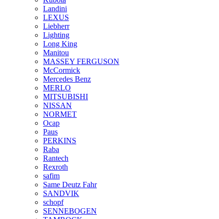
Landini
LEXUS
Liebherr
Lighting
Long King
Manitou
MASSEY FERGUSON
McCormick
Mercedes Benz
MERLO
MITSUBISHI
NISSAN
NORMET
Ocap
Paus
PERKINS
Raba
Rantech
Rexroth
safim
Same Deutz Fahr
SANDVIK
schopf
SENNEBOGEN