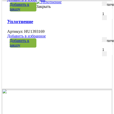
Добавить к
Количе
Закрыть
заказу
Уплотнение
Артикул: HU1393169
Добавить в избранное
Добавить к
Количе
заказу