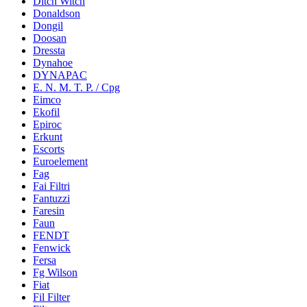
Ditch Witch
Donaldson
Dongil
Doosan
Dressta
Dynahoe
DYNAPAC
E. N. M. T. P. / Cpg
Eimco
Ekofil
Epiroc
Erkunt
Escorts
Euroelement
Fag
Fai Filtri
Fantuzzi
Faresin
Faun
FENDT
Fenwick
Fersa
Fg Wilson
Fiat
Fil Filter