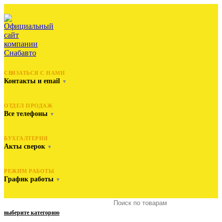
СВЯЗАТЬСЯ С НАМИ
Контакты и email
▼
ОТДЕЛ ПРОДАЖ
Все телефоны
▼
БУХГАЛТЕРИЯ
Акты сверок
▼
РЕЖИМ РАБОТЫ
График работы
▼
выберите категорию