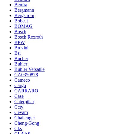
Benfra
Bergmann
Bergstrom
Bobcat
BOMAG
Bosch
Bosch Rexroth
BPW
Brevini
Bsi
Bucher
Buhler
Buhler Versatile
CA0350878
Cameco
Cargo
CARRARO
Case
Caterpillar
Ccty
Cevam
Challenger
Cheng-Gong
Cks
CLAAS