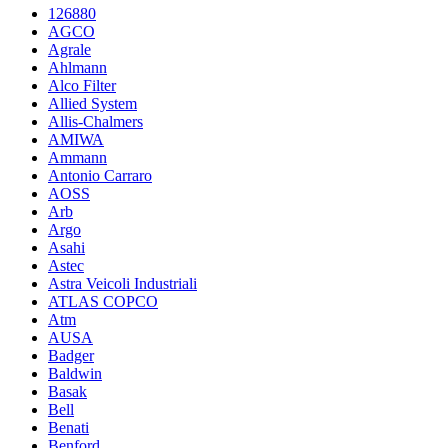
126880
AGCO
Agrale
Ahlmann
Alco Filter
Allied System
Allis-Chalmers
AMIWA
Ammann
Antonio Carraro
AOSS
Arb
Argo
Asahi
Astec
Astra Veicoli Industriali
ATLAS COPCO
Atm
AUSA
Badger
Baldwin
Basak
Bell
Benati
Benford