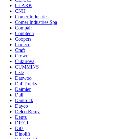
CLARK
CNH
Comer Industries
Comer Industries Spa
Compair
Contitech
Coopers
Corteco
Craft
Crown
Cukurova
CUMMINS
Czfz
Daewoo
Daf Trucks
Daimler
Dali
Dantruck
Dayco
Delco Remy
Deutz
DIECI
Difa
Dinolift