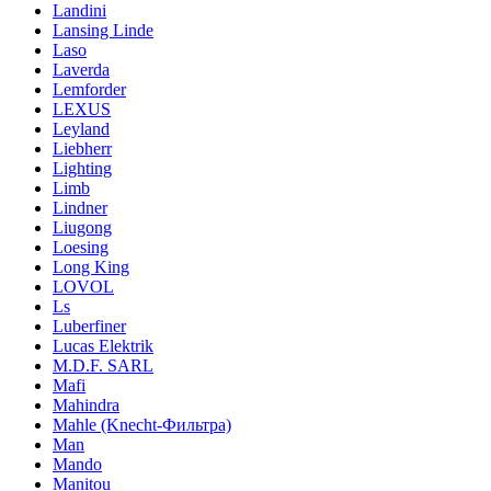
Landini
Lansing Linde
Laso
Laverda
Lemforder
LEXUS
Leyland
Liebherr
Lighting
Limb
Lindner
Liugong
Loesing
Long King
LOVOL
Ls
Luberfiner
Lucas Elektrik
M.D.F. SARL
Mafi
Mahindra
Mahle (Knecht-Фильтра)
Man
Mando
Manitou