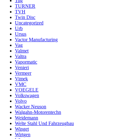
Tug
TURNER
TVH
Twin Disc
Uncategorized
Urb
Ursus
Vactor Manufacturing
Vag
Valmet
Valtra
Vapormatic
Venieri
Vermeer
Vimek
VMC
VOEGELE
Volkswagen
Volvo
Wacker Neuson
Walgahn-Motorentechn
Weidemann
Welte Stahl Und Fahrzeugbau
Winget
Wirtgen