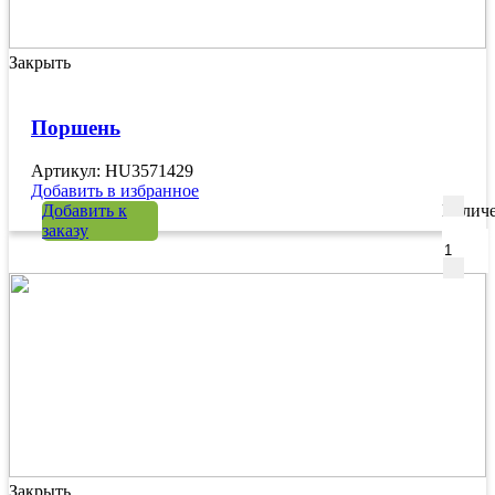
Закрыть
Поршень
Артикул: HU3571429
Добавить в избранное
Добавить к
Количе
заказу
Закрыть