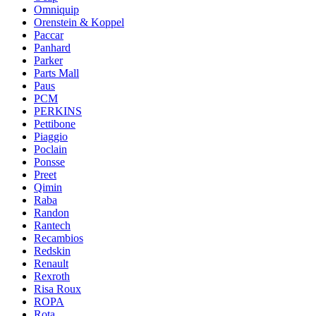
Omniquip
Orenstein & Koppel
Paccar
Panhard
Parker
Parts Mall
Paus
PCM
PERKINS
Pettibone
Piaggio
Poclain
Ponsse
Preet
Qimin
Raba
Randon
Rantech
Recambios
Redskin
Renault
Rexroth
Risa Roux
ROPA
Rota