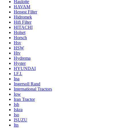
Haulotte
HAVAM
Hengst Filter
Hidromek
Hifi Filter
HITACHI
Holset
Horsch
Hsv
HSW
Htv
Hydrema
Hyster
HYUNDAI
I.F.I.
Ina
Ingersoll Rand
International Tractors
Iow
Iran Tractor
Isb
Iskra
Iso
ISUZU
Itn