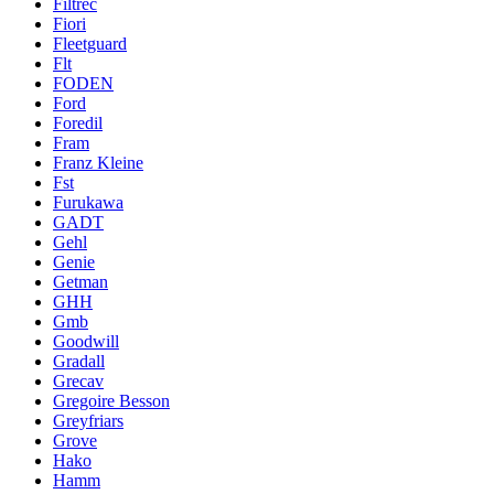
Filtrec
Fiori
Fleetguard
Flt
FODEN
Ford
Foredil
Fram
Franz Kleine
Fst
Furukawa
GADT
Gehl
Genie
Getman
GHH
Gmb
Goodwill
Gradall
Grecav
Gregoire Besson
Greyfriars
Grove
Hako
Hamm