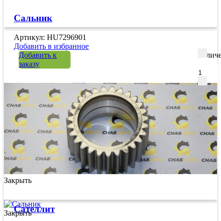
Сальник
Артикул: HU7296901
Добавить в избранное
Добавить к
Количе
заказу
Закрыть
Сателлит
Закрыть