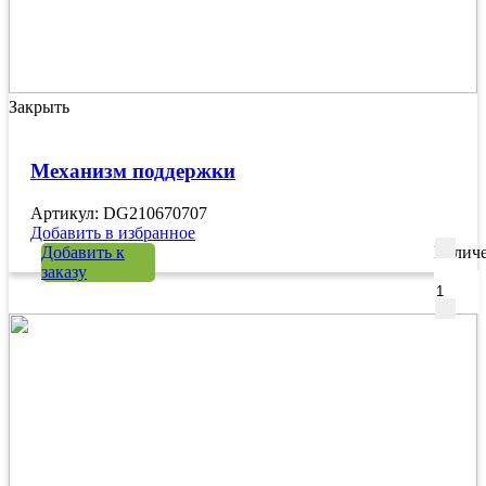
Закрыть
Механизм поддержки
Артикул: DG210670707
Добавить в избранное
Добавить к
Количе
заказу