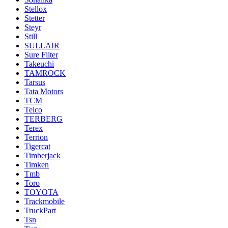
Stellox
Stetter
Steyr
Still
SULLAIR
Sure Filter
Takeuchi
TAMROCK
Tarsus
Tata Motors
TCM
Telco
TERBERG
Terex
Terrion
Tigercat
Timberjack
Timken
Tmb
Toro
TOYOTA
Trackmobile
TruckPart
Tsn