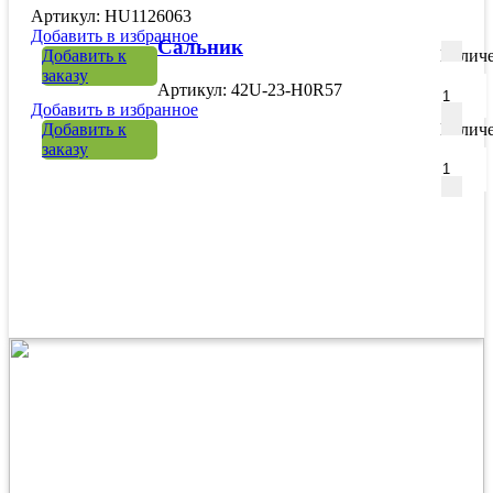
Артикул: HU1126063
Добавить в избранное
Сальник
Добавить к
Количе
заказу
Артикул: 42U-23-H0R57
Добавить в избранное
Добавить к
Количе
заказу