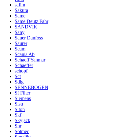
safim
Sakura
Same
Same Deutz Fahr
SANDVIK
Sany
Sauer Danfoss
Saurer
Scam
Scania Ab
Schaeff Yanmar
Schaeffer
schopf
Sct
Sdlg
SENNEBOGEN
Sf Filter
Siemens
Sisu
Siton
Skf
Skyjack
Snr
Solmec
Sonalika