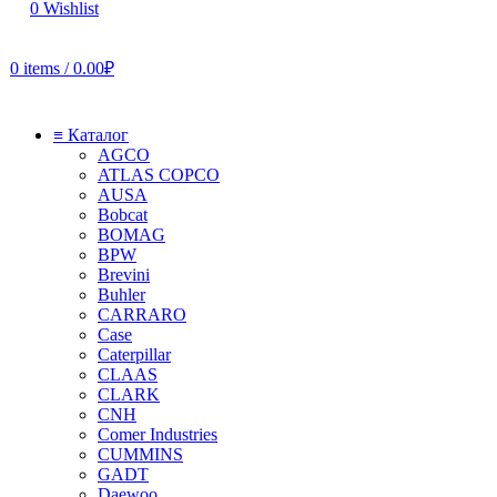
0
Wishlist
0
items
/
0.00
₽
≡ Каталог
AGCO
ATLAS COPCO
AUSA
Bobcat
BOMAG
BPW
Brevini
Buhler
CARRARO
Case
Caterpillar
CLAAS
CLARK
CNH
Comer Industries
CUMMINS
GADT
Daewoo