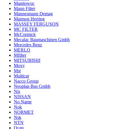
Manitowoc
Mann Filter
Mannesmann Demag
Marmon Herring
MASSEY FERGUSON
MC FILTER
McCormick
Mecalac Baumaschinen Gmbh
Mercedes Benz
MERLO
Mfilter
MITSUBISHI
Moxy
Mst
Multicar
Nacco Group
Neoplan Bus Gmbh
Nis
NISSAN
No Name
Nok
NORMET
Nsk
NTN
Ocap