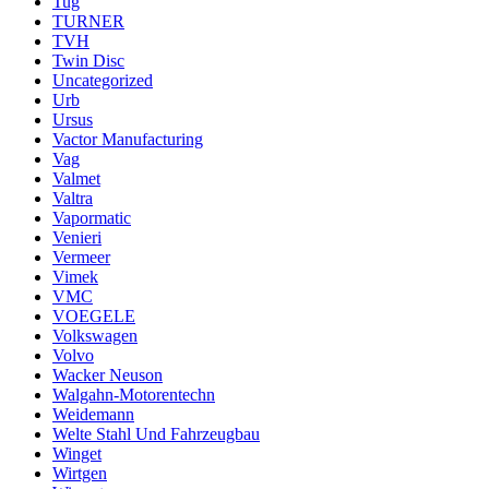
Tug
TURNER
TVH
Twin Disc
Uncategorized
Urb
Ursus
Vactor Manufacturing
Vag
Valmet
Valtra
Vapormatic
Venieri
Vermeer
Vimek
VMC
VOEGELE
Volkswagen
Volvo
Wacker Neuson
Walgahn-Motorentechn
Weidemann
Welte Stahl Und Fahrzeugbau
Winget
Wirtgen