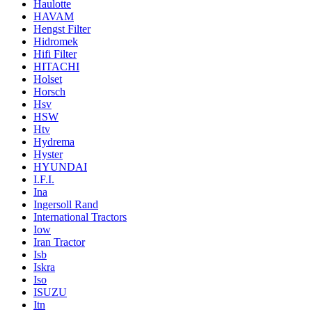
Haulotte
HAVAM
Hengst Filter
Hidromek
Hifi Filter
HITACHI
Holset
Horsch
Hsv
HSW
Htv
Hydrema
Hyster
HYUNDAI
I.F.I.
Ina
Ingersoll Rand
International Tractors
Iow
Iran Tractor
Isb
Iskra
Iso
ISUZU
Itn