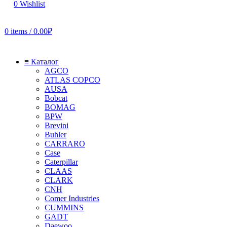
0
Wishlist
0
items
/
0.00
₽
≡ Каталог
AGCO
ATLAS COPCO
AUSA
Bobcat
BOMAG
BPW
Brevini
Buhler
CARRARO
Case
Caterpillar
CLAAS
CLARK
CNH
Comer Industries
CUMMINS
GADT
Daewoo