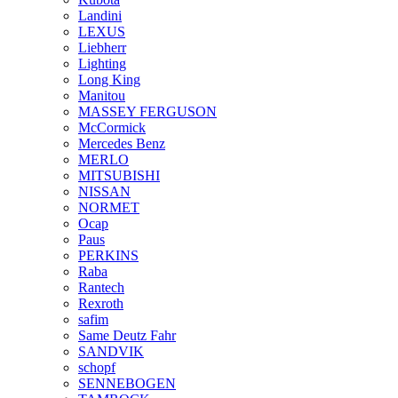
Landini
LEXUS
Liebherr
Lighting
Long King
Manitou
MASSEY FERGUSON
McCormick
Mercedes Benz
MERLO
MITSUBISHI
NISSAN
NORMET
Ocap
Paus
PERKINS
Raba
Rantech
Rexroth
safim
Same Deutz Fahr
SANDVIK
schopf
SENNEBOGEN