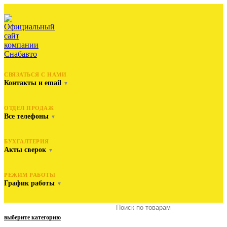
СВЯЗАТЬСЯ С НАМИ
Контакты и email
▼
ОТДЕЛ ПРОДАЖ
Все телефоны
▼
БУХГАЛТЕРИЯ
Акты сверок
▼
РЕЖИМ РАБОТЫ
График работы
▼
выберите категорию