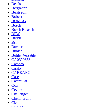
Benfra
Bergmann
Bergstrom
Bobcat
BOMAG
Bosch
Bosch Rexroth
BPW
Brevini
Bsi
Bucher
Buhler
Buhler Versatile
CA0350878
Cameco
Cargo
CARRARO
Case
Caterpillar
Ccty
Cevam
Challenger
Cheng-Gong
Cks
CLAAS