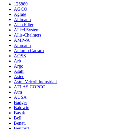
126880
AGCO
Agrale
Ahlmann
Alco Filter
Allied System
Allis-Chalmers
AMIWA
Ammann
Antonio Carraro
AOSS
Arb
Argo
Asahi
Astec
Astra Veicoli Industriali
ATLAS COPCO
Atm
AUSA
Badger
Baldwin
Basak
Bell
Benati
Benford