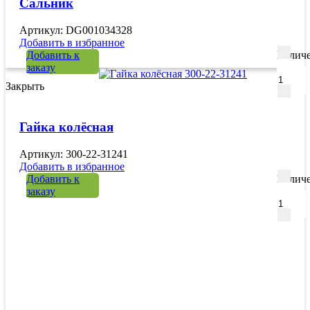
Сальник
Артикул: DG001034328
Добавить в избранное
Добавить к
Количе
заказу
Закрыть
Гайка колёсная
Артикул: 300-22-31241
Добавить в избранное
Добавить к
Количе
заказу