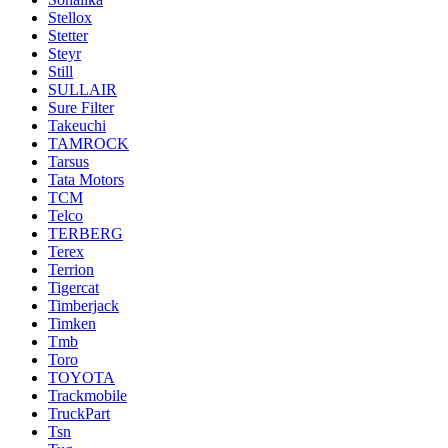
Stellox
Stetter
Steyr
Still
SULLAIR
Sure Filter
Takeuchi
TAMROCK
Tarsus
Tata Motors
TCM
Telco
TERBERG
Terex
Terrion
Tigercat
Timberjack
Timken
Tmb
Toro
TOYOTA
Trackmobile
TruckPart
Tsn