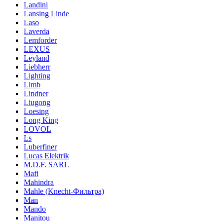
Landini
Lansing Linde
Laso
Laverda
Lemforder
LEXUS
Leyland
Liebherr
Lighting
Limb
Lindner
Liugong
Loesing
Long King
LOVOL
Ls
Luberfiner
Lucas Elektrik
M.D.F. SARL
Mafi
Mahindra
Mahle (Knecht-Фильтра)
Man
Mando
Manitou