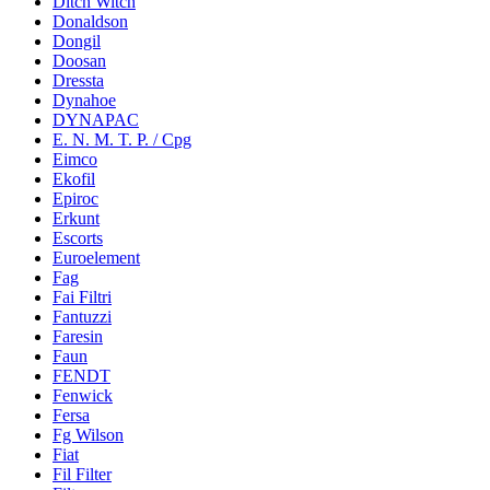
Ditch Witch
Donaldson
Dongil
Doosan
Dressta
Dynahoe
DYNAPAC
E. N. M. T. P. / Cpg
Eimco
Ekofil
Epiroc
Erkunt
Escorts
Euroelement
Fag
Fai Filtri
Fantuzzi
Faresin
Faun
FENDT
Fenwick
Fersa
Fg Wilson
Fiat
Fil Filter