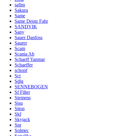
safim
Sakura
Same
Same Deutz Fahr
SANDVIK
Sany
Sauer Danfoss
Saurer
Scam
Scania Ab
Schaeff Yanmar
Schaeffer
schopf
Sct
Sdlg
SENNEBOGEN
Sf Filter
Siemens
Sisu
Siton
Skf
Skyjack
Snr
Solmec
Sonalika