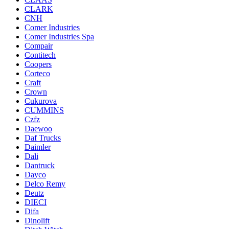
CLARK
CNH
Comer Industries
Comer Industries Spa
Compair
Contitech
Coopers
Corteco
Craft
Crown
Cukurova
CUMMINS
Czfz
Daewoo
Daf Trucks
Daimler
Dali
Dantruck
Dayco
Delco Remy
Deutz
DIECI
Difa
Dinolift