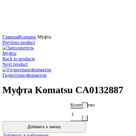
Нажмите для увеличения
Главная
Komatsu
Муфта
Previous product
Муфта
Back to products
Next product
Гидротрансформатор
Муфта Komatsu CA0132887
Количество
Добавить к заказу
Добавить в избранное