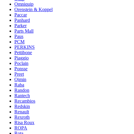
Omniquip
Orenstein & Koppel
Paccar
Panhard
Parker
Parts Mall
Paus
PCM
PERKINS
Pettibone
Piaggio
Poclain
Ponsse
Preet
Qimin
Raba
Randon
Rantech
Recambios
Redskin
Renault
Rexroth
Risa Roux
ROPA
Rota