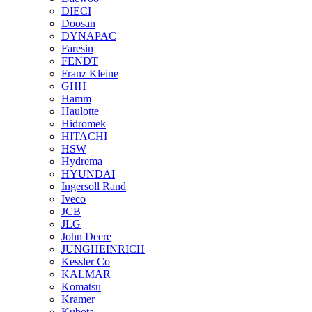
DIECI
Doosan
DYNAPAC
Faresin
FENDT
Franz Kleine
GHH
Hamm
Haulotte
Hidromek
HITACHI
HSW
Hydrema
HYUNDAI
Ingersoll Rand
Iveco
JCB
JLG
John Deere
JUNGHEINRICH
Kessler Co
KALMAR
Komatsu
Kramer
Kubota