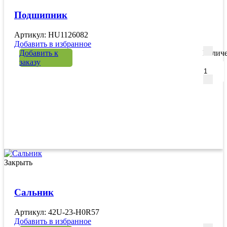
Подшипник
Артикул: HU1126082
Добавить в избранное
Добавить к
Количе
заказу
Закрыть
Сальник
Артикул: 42U-23-H0R57
Добавить в избранное