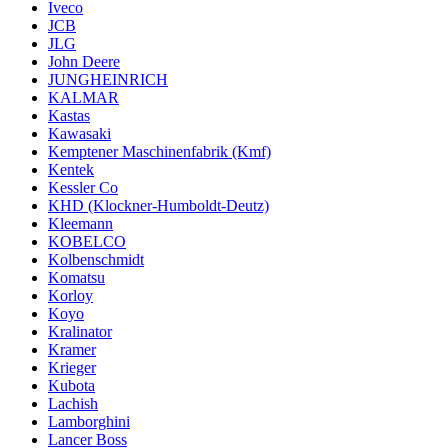
Iveco
JCB
JLG
John Deere
JUNGHEINRICH
KALMAR
Kastas
Kawasaki
Kemptener Maschinenfabrik (Kmf)
Kentek
Kessler Co
KHD (Klockner-Humboldt-Deutz)
Kleemann
KOBELCO
Kolbenschmidt
Komatsu
Korloy
Koyo
Kralinator
Kramer
Krieger
Kubota
Lachish
Lamborghini
Lancer Boss