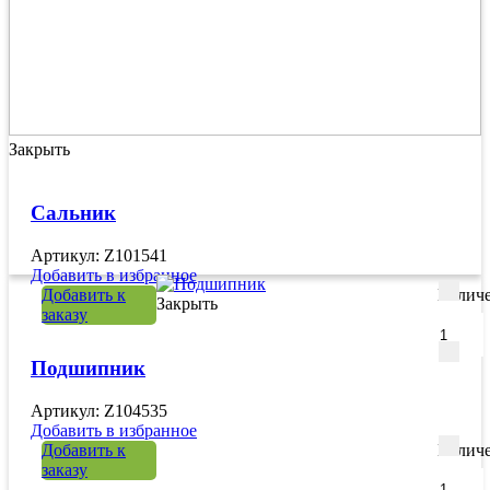
Закрыть
Сальник
Артикул: Z101541
Добавить в избранное
Добавить к
Количе
Закрыть
заказу
Подшипник
Артикул: Z104535
Добавить в избранное
Добавить к
Количе
заказу