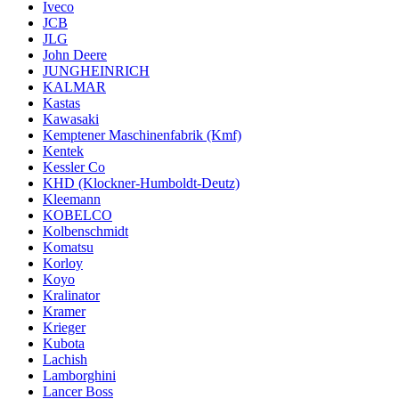
Iveco
JCB
JLG
John Deere
JUNGHEINRICH
KALMAR
Kastas
Kawasaki
Kemptener Maschinenfabrik (Kmf)
Kentek
Kessler Co
KHD (Klockner-Humboldt-Deutz)
Kleemann
KOBELCO
Kolbenschmidt
Komatsu
Korloy
Koyo
Kralinator
Kramer
Krieger
Kubota
Lachish
Lamborghini
Lancer Boss