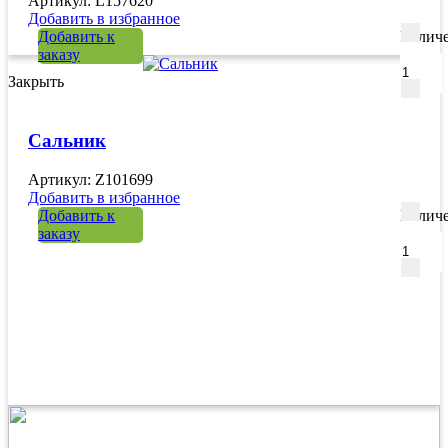
Артикул: L157620
Добавить в избранное
Добавить к
Количе
заказу
Закрыть
Сальник
Артикул: Z101699
Добавить в избранное
Добавить к
Количе
заказу