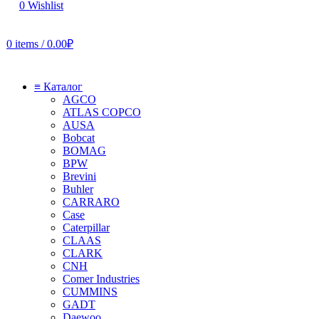
0
Wishlist
0
items
/
0.00
₽
≡ Каталог
AGCO
ATLAS COPCO
AUSA
Bobcat
BOMAG
BPW
Brevini
Buhler
CARRARO
Case
Caterpillar
CLAAS
CLARK
CNH
Comer Industries
CUMMINS
GADT
Daewoo