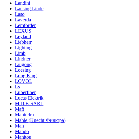
Landini
Lansing Linde
Laso
Laverda
Lemforder
LEXUS
Leyland
Liebherr
Lighting
Limb
Lindner
Liugong
Loesing
Long King
LOVOL
Ls
Luberfiner
Lucas Elektrik
M.D.F. SARL
Mafi
Mahindra
Mahle (Knecht-Фильтра)
Man
Mando
Manitou