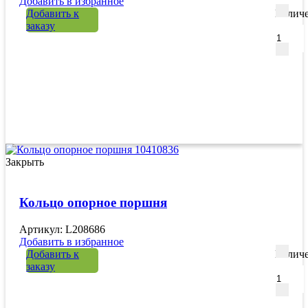
Добавить в избранное
Добавить к
Количе
заказу
Закрыть
Кольцо опорное поршня
Артикул: L208686
Добавить в избранное
Добавить к
Количе
заказу