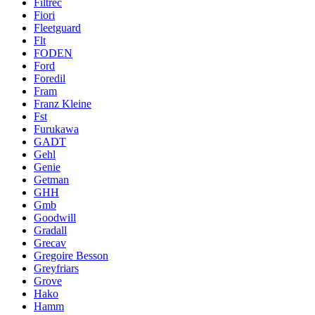
Filtrec
Fiori
Fleetguard
Flt
FODEN
Ford
Foredil
Fram
Franz Kleine
Fst
Furukawa
GADT
Gehl
Genie
Getman
GHH
Gmb
Goodwill
Gradall
Grecav
Gregoire Besson
Greyfriars
Grove
Hako
Hamm