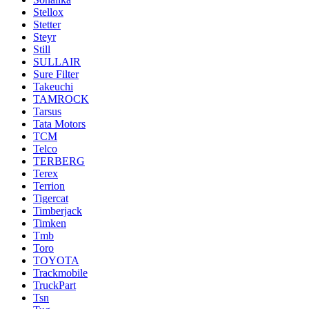
Stellox
Stetter
Steyr
Still
SULLAIR
Sure Filter
Takeuchi
TAMROCK
Tarsus
Tata Motors
TCM
Telco
TERBERG
Terex
Terrion
Tigercat
Timberjack
Timken
Tmb
Toro
TOYOTA
Trackmobile
TruckPart
Tsn