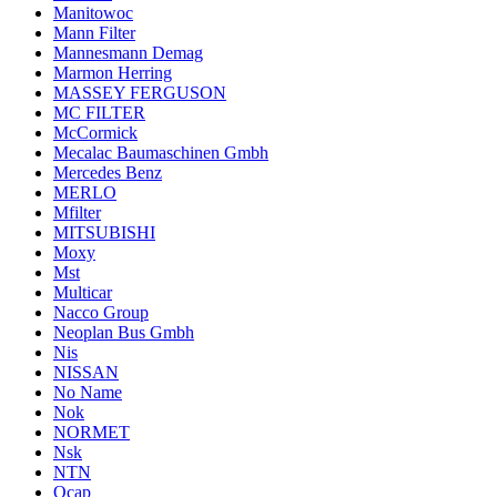
Manitowoc
Mann Filter
Mannesmann Demag
Marmon Herring
MASSEY FERGUSON
MC FILTER
McCormick
Mecalac Baumaschinen Gmbh
Mercedes Benz
MERLO
Mfilter
MITSUBISHI
Moxy
Mst
Multicar
Nacco Group
Neoplan Bus Gmbh
Nis
NISSAN
No Name
Nok
NORMET
Nsk
NTN
Ocap