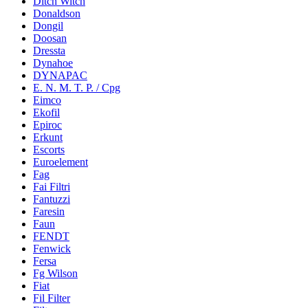
Ditch Witch
Donaldson
Dongil
Doosan
Dressta
Dynahoe
DYNAPAC
E. N. M. T. P. / Cpg
Eimco
Ekofil
Epiroc
Erkunt
Escorts
Euroelement
Fag
Fai Filtri
Fantuzzi
Faresin
Faun
FENDT
Fenwick
Fersa
Fg Wilson
Fiat
Fil Filter