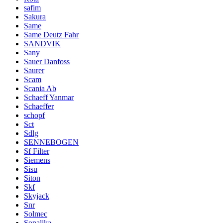
safim
Sakura
Same
Same Deutz Fahr
SANDVIK
Sany
Sauer Danfoss
Saurer
Scam
Scania Ab
Schaeff Yanmar
Schaeffer
schopf
Sct
Sdlg
SENNEBOGEN
Sf Filter
Siemens
Sisu
Siton
Skf
Skyjack
Snr
Solmec
Sonalika