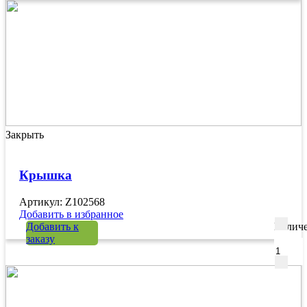
Закрыть
Крышка
Артикул: Z102568
Добавить в избранное
Добавить к
Количе
заказу