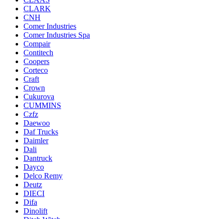
CLARK
CNH
Comer Industries
Comer Industries Spa
Compair
Contitech
Coopers
Corteco
Craft
Crown
Cukurova
CUMMINS
Czfz
Daewoo
Daf Trucks
Daimler
Dali
Dantruck
Dayco
Delco Remy
Deutz
DIECI
Difa
Dinolift