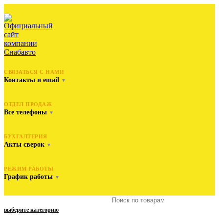
СВЯЗАТЬСЯ С НАМИ
Контакты и email
▼
ОТДЕЛ ПРОДАЖ
Все телефоны
▼
БУХГАЛТЕРИЯ
Акты сверок
▼
РЕЖИМ РАБОТЫ
График работы
▼
выберите категорию