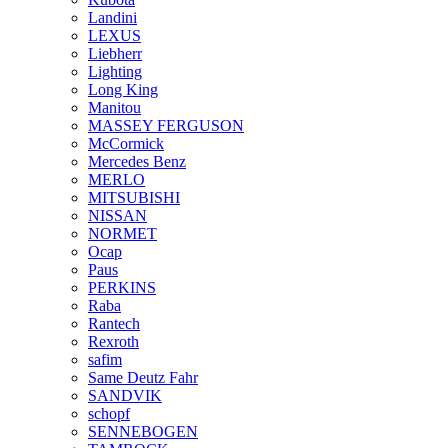
Landini
LEXUS
Liebherr
Lighting
Long King
Manitou
MASSEY FERGUSON
McCormick
Mercedes Benz
MERLO
MITSUBISHI
NISSAN
NORMET
Ocap
Paus
PERKINS
Raba
Rantech
Rexroth
safim
Same Deutz Fahr
SANDVIK
schopf
SENNEBOGEN