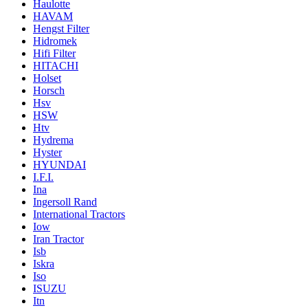
Haulotte
HAVAM
Hengst Filter
Hidromek
Hifi Filter
HITACHI
Holset
Horsch
Hsv
HSW
Htv
Hydrema
Hyster
HYUNDAI
I.F.I.
Ina
Ingersoll Rand
International Tractors
Iow
Iran Tractor
Isb
Iskra
Iso
ISUZU
Itn