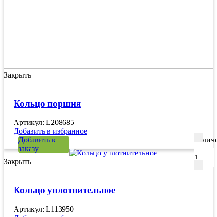
Закрыть
Кольцо поршня
Артикул: L208685
Добавить в избранное
Добавить к
Количе
заказу
Закрыть
Кольцо уплотнительное
Артикул: L113950