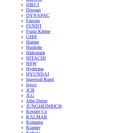
DIECI
Doosan
DYNAPAC
Faresin
FENDT
Franz Kleine
GHH
Hamm
Haulotte
Hidromek
HITACHI
HSW
Hydrema
HYUNDAI
Ingersoll Rand
Iveco
JCB
JLG
John Deere
JUNGHEINRICH
Kessler Co
KALMAR
Komatsu
Kramer
Kubota