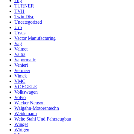
Tug
TURNER
TVH
Twin Disc
Uncategorized
Urb
Ursus
Vactor Manufacturing
Vag
Valmet
Valtra
Vapormatic
Venieri
Vermeer
Vimek
VMC
VOEGELE
Volkswagen
Volvo
Wacker Neuson
Walgahn-Motorentechn
Weidemann
Welte Stahl Und Fahrzeugbau
Winget
Wirtgen