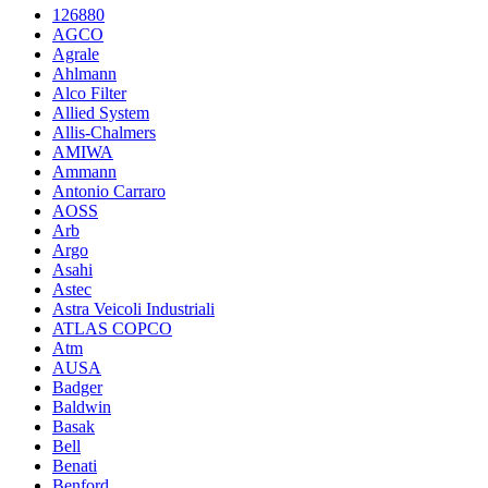
126880
AGCO
Agrale
Ahlmann
Alco Filter
Allied System
Allis-Chalmers
AMIWA
Ammann
Antonio Carraro
AOSS
Arb
Argo
Asahi
Astec
Astra Veicoli Industriali
ATLAS COPCO
Atm
AUSA
Badger
Baldwin
Basak
Bell
Benati
Benford