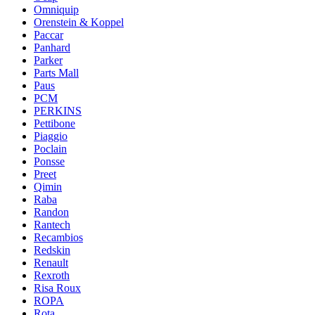
Omniquip
Orenstein & Koppel
Paccar
Panhard
Parker
Parts Mall
Paus
PCM
PERKINS
Pettibone
Piaggio
Poclain
Ponsse
Preet
Qimin
Raba
Randon
Rantech
Recambios
Redskin
Renault
Rexroth
Risa Roux
ROPA
Rota