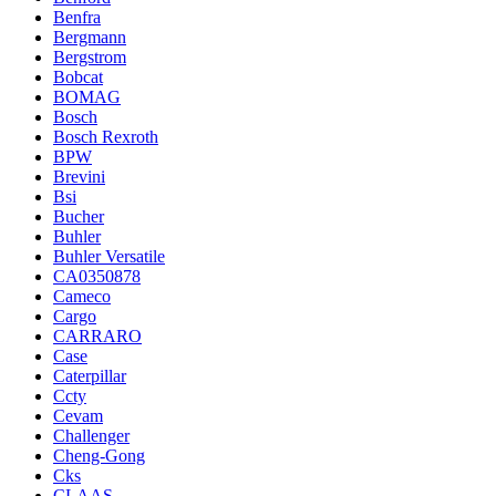
Benfra
Bergmann
Bergstrom
Bobcat
BOMAG
Bosch
Bosch Rexroth
BPW
Brevini
Bsi
Bucher
Buhler
Buhler Versatile
CA0350878
Cameco
Cargo
CARRARO
Case
Caterpillar
Ccty
Cevam
Challenger
Cheng-Gong
Cks
CLAAS