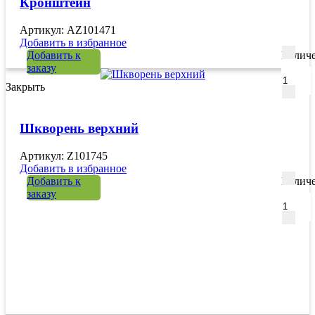
Кронштейн
Артикул: AZ101471
Добавить в избранное
Добавить к
Количе
заказу
Закрыть
Шкворень верхний
Артикул: Z101745
Добавить в избранное
Добавить к
Количе
заказу