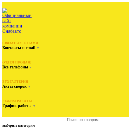
СВЯЗАТЬСЯ С НАМИ
Контакты и email
▼
ОТДЕЛ ПРОДАЖ
Все телефоны
▼
БУХГАЛТЕРИЯ
Акты сверок
▼
РЕЖИМ РАБОТЫ
График работы
▼
выберите категорию