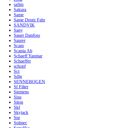
safim
Sakura
Same
Same Deutz Fahr
SANDVIK
Sany
Sauer Danfoss
Saurer
Scam
Scania Ab
Schaeff Yanmar
Schaeffer
schopf
Sct
Sdlg
SENNEBOGEN
Sf Filter
Siemens
Sisu
Siton
Skf
Skyjack
Snr
Solmec
Sonalika