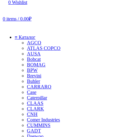
0
Wishlist
0
items
/
0.00
₽
≡ Каталог
AGCO
ATLAS COPCO
AUSA
Bobcat
BOMAG
BPW
Brevini
Buhler
CARRARO
Case
Caterpillar
CLAAS
CLARK
CNH
Comer Industries
CUMMINS
GADT
Daewoo