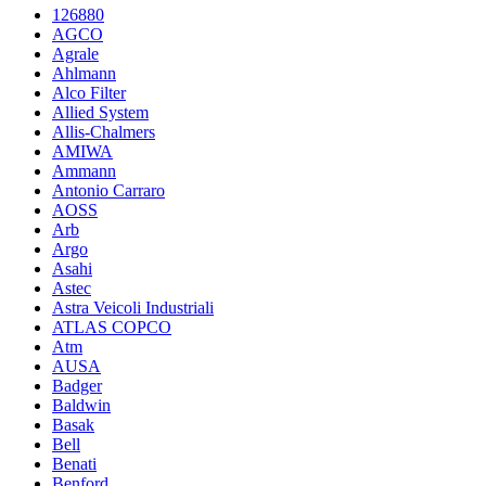
126880
AGCO
Agrale
Ahlmann
Alco Filter
Allied System
Allis-Chalmers
AMIWA
Ammann
Antonio Carraro
AOSS
Arb
Argo
Asahi
Astec
Astra Veicoli Industriali
ATLAS COPCO
Atm
AUSA
Badger
Baldwin
Basak
Bell
Benati
Benford