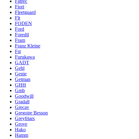
Filtrec
Fiori
Fleetguard
Flt
FODEN
Ford
Foredil
Fram
Franz Kleine
Fst
Furukawa
GADT
Gehl
Genie
Getman
GHH
Gmb
Goodwill
Gradall
Grecav
Gregoire Besson
Greyfriars
Grove
Hako
Hamm