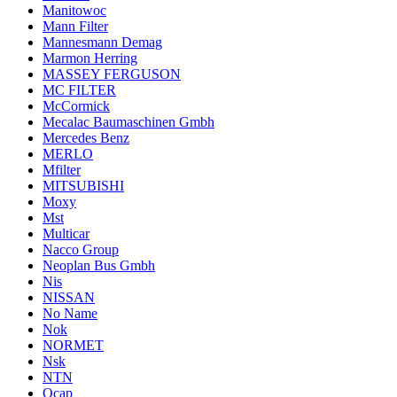
Manitowoc
Mann Filter
Mannesmann Demag
Marmon Herring
MASSEY FERGUSON
MC FILTER
McCormick
Mecalac Baumaschinen Gmbh
Mercedes Benz
MERLO
Mfilter
MITSUBISHI
Moxy
Mst
Multicar
Nacco Group
Neoplan Bus Gmbh
Nis
NISSAN
No Name
Nok
NORMET
Nsk
NTN
Ocap