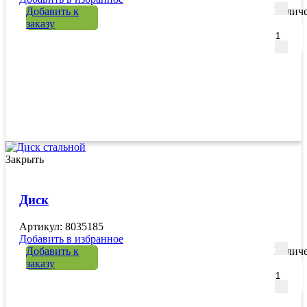
Добавить к
Количе
заказу
Закрыть
Диск
Артикул: 8035185
Добавить в избранное
Добавить к
Количе
заказу