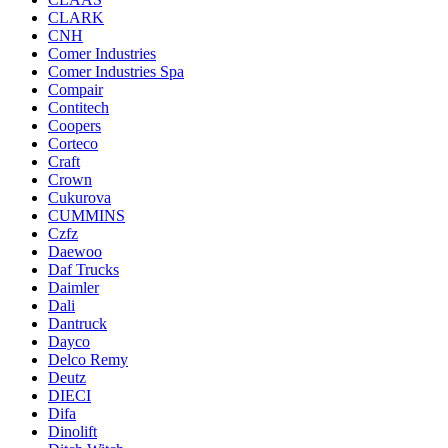
CLARK
CNH
Comer Industries
Comer Industries Spa
Compair
Contitech
Coopers
Corteco
Craft
Crown
Cukurova
CUMMINS
Czfz
Daewoo
Daf Trucks
Daimler
Dali
Dantruck
Dayco
Delco Remy
Deutz
DIECI
Difa
Dinolift