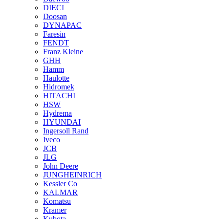
DIECI
Doosan
DYNAPAC
Faresin
FENDT
Franz Kleine
GHH
Hamm
Haulotte
Hidromek
HITACHI
HSW
Hydrema
HYUNDAI
Ingersoll Rand
Iveco
JCB
JLG
John Deere
JUNGHEINRICH
Kessler Co
KALMAR
Komatsu
Kramer
Kubota