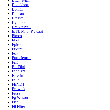
Ditch Witch
Donaldson
Dongil
Doosan
Dressta
Dynahoe
DYNAPAC
E. N. M. T. P. / Cpg
Eimco
Ekofil
Epiroc
Erkunt
Escorts
Euroelement
Fag
Fai Filtri
Fantuzzi
Faresin
Faun
FENDT
Fenwick
Fersa
Fg Wilson
Fiat
Fil Filter