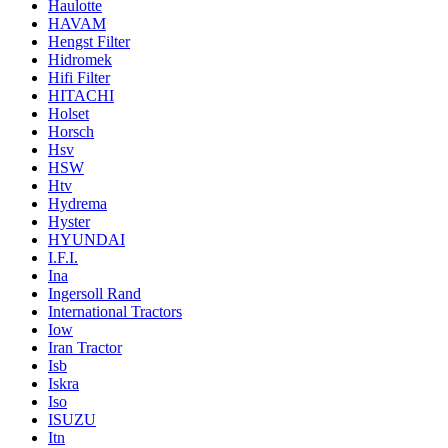
Haulotte
HAVAM
Hengst Filter
Hidromek
Hifi Filter
HITACHI
Holset
Horsch
Hsv
HSW
Htv
Hydrema
Hyster
HYUNDAI
I.F.I.
Ina
Ingersoll Rand
International Tractors
Iow
Iran Tractor
Isb
Iskra
Iso
ISUZU
Itn