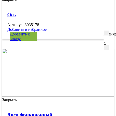
Ось
Артикул: 8035178
Добавить в избранное
Добавить к
Количе
заказу
Закрыть
Диск фрикционный