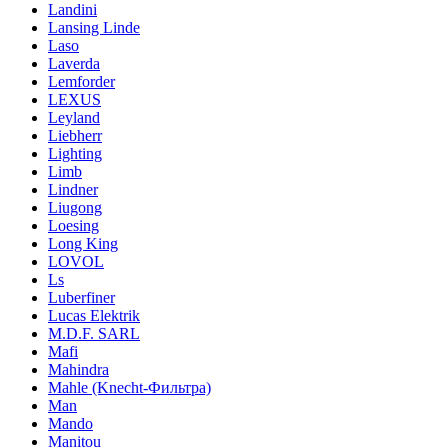
Landini
Lansing Linde
Laso
Laverda
Lemforder
LEXUS
Leyland
Liebherr
Lighting
Limb
Lindner
Liugong
Loesing
Long King
LOVOL
Ls
Luberfiner
Lucas Elektrik
M.D.F. SARL
Mafi
Mahindra
Mahle (Knecht-Фильтра)
Man
Mando
Manitou