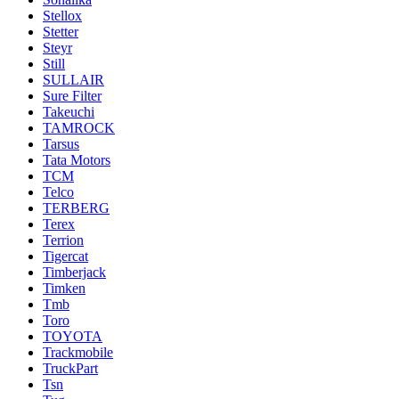
Stellox
Stetter
Steyr
Still
SULLAIR
Sure Filter
Takeuchi
TAMROCK
Tarsus
Tata Motors
TCM
Telco
TERBERG
Terex
Terrion
Tigercat
Timberjack
Timken
Tmb
Toro
TOYOTA
Trackmobile
TruckPart
Tsn