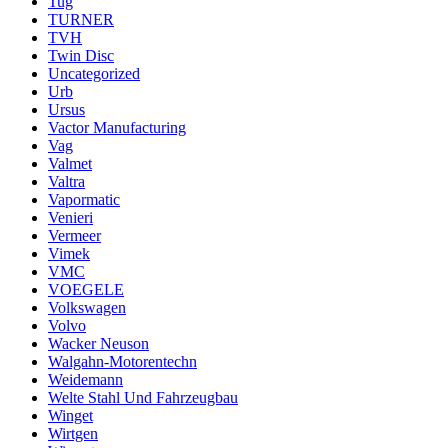
Tug
TURNER
TVH
Twin Disc
Uncategorized
Urb
Ursus
Vactor Manufacturing
Vag
Valmet
Valtra
Vapormatic
Venieri
Vermeer
Vimek
VMC
VOEGELE
Volkswagen
Volvo
Wacker Neuson
Walgahn-Motorentechn
Weidemann
Welte Stahl Und Fahrzeugbau
Winget
Wirtgen