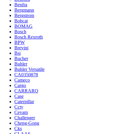
Benfra
Bergmann
Bergstrom
Bobcat
BOMAG
Bosch
Bosch Rexroth
BPW
Brevini
Bsi
Bucher
Buhler
Buhler Versatile
CA0350878
Cameco
Cargo
CARRARO
Case
Caterpillar
Ccty
Cevam
Challenger
Cheng-Gong
Cks
CLAAS