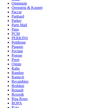
Omniquip
Orenstein & Koppel
Paccar
Panhard
Parker
Parts Mall
Paus
PCM
PERKINS
Pettibone
Piaggio
Poclain
Ponsse
Preet
Qimin
Raba
Randon
Rantech
Recambios
Redskin
Renault
Rexroth
Risa Roux
ROPA
Rota