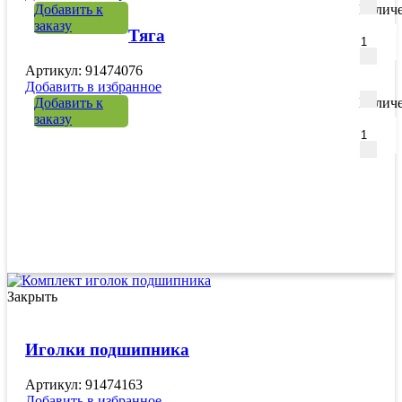
Добавить к
Количе
заказу
Тяга
Артикул: 91474076
Добавить в избранное
Добавить к
Количе
заказу
Закрыть
Иголки подшипника
Артикул: 91474163
Добавить в избранное