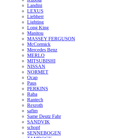
Landini
LEXUS
Liebherr
Lighting
Long King
Manitou
MASSEY FERGUSON
McCormick
Mercedes Benz
MERLO
MITSUBISHI
NISSAN
NORMET
Ocap
Paus
PERKINS
Raba
Rantech
Rexroth
safim
Same Deutz Fahr
SANDVIK
schopf
SENNEBOGEN