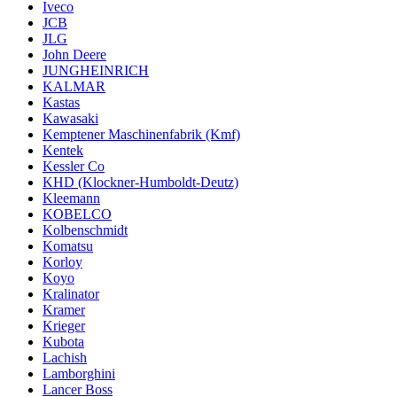
Iveco
JCB
JLG
John Deere
JUNGHEINRICH
KALMAR
Kastas
Kawasaki
Kemptener Maschinenfabrik (Kmf)
Kentek
Kessler Co
KHD (Klockner-Humboldt-Deutz)
Kleemann
KOBELCO
Kolbenschmidt
Komatsu
Korloy
Koyo
Kralinator
Kramer
Krieger
Kubota
Lachish
Lamborghini
Lancer Boss