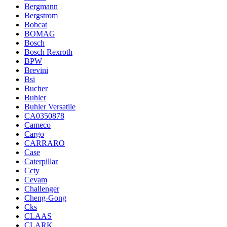
Bergmann
Bergstrom
Bobcat
BOMAG
Bosch
Bosch Rexroth
BPW
Brevini
Bsi
Bucher
Buhler
Buhler Versatile
CA0350878
Cameco
Cargo
CARRARO
Case
Caterpillar
Ccty
Cevam
Challenger
Cheng-Gong
Cks
CLAAS
CLARK