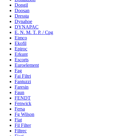
Dongil
Doosan
Dressta
Dynahoe
DYNAPAC
E. N. M. T. P. / Cpg
Eimco
Ekofil
Epiroc
Erkunt
Escorts
Euroelement
Fag
Fai Filtri
Fantuzzi
Faresin
Faun
FENDT
Fenwick
Fersa
Fg Wilson
Fiat
Fil Filter
Filtrec