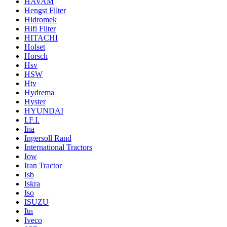
HAVAM
Hengst Filter
Hidromek
Hifi Filter
HITACHI
Holset
Horsch
Hsv
HSW
Htv
Hydrema
Hyster
HYUNDAI
I.F.I.
Ina
Ingersoll Rand
International Tractors
Iow
Iran Tractor
Isb
Iskra
Iso
ISUZU
Itn
Iveco