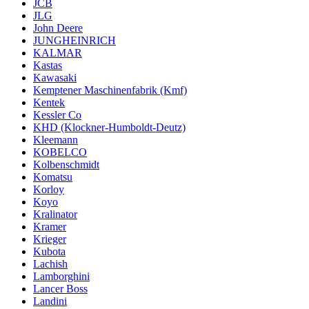
JCB
JLG
John Deere
JUNGHEINRICH
KALMAR
Kastas
Kawasaki
Kemptener Maschinenfabrik (Kmf)
Kentek
Kessler Co
KHD (Klockner-Humboldt-Deutz)
Kleemann
KOBELCO
Kolbenschmidt
Komatsu
Korloy
Koyo
Kralinator
Kramer
Krieger
Kubota
Lachish
Lamborghini
Lancer Boss
Landini