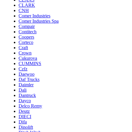
CLARK
CNH
Comer Industries
Comer Industries Spa
Compair
Contitech
Coopers
Corteco
Craft
Crown
Cukurova
CUMMINS
Czfz
Daewoo
Daf Trucks
Daimler
Dali
Dantruck
Dayco
Delco Remy
Deutz
DIECI
Difa
Dinolift