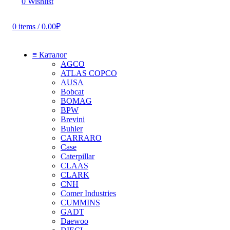
0
Wishlist
0
items
/
0.00
₽
≡ Каталог
AGCO
ATLAS COPCO
AUSA
Bobcat
BOMAG
BPW
Brevini
Buhler
CARRARO
Case
Caterpillar
CLAAS
CLARK
CNH
Comer Industries
CUMMINS
GADT
Daewoo