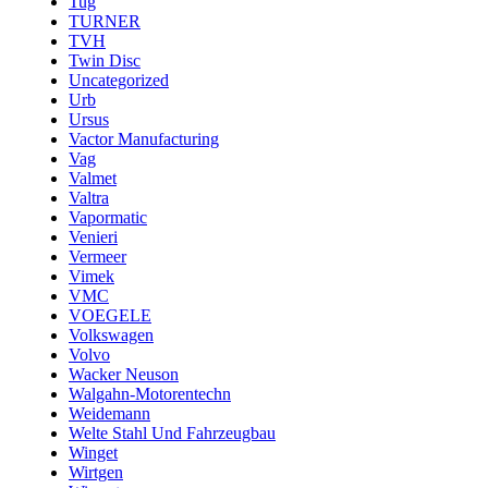
Tug
TURNER
TVH
Twin Disc
Uncategorized
Urb
Ursus
Vactor Manufacturing
Vag
Valmet
Valtra
Vapormatic
Venieri
Vermeer
Vimek
VMC
VOEGELE
Volkswagen
Volvo
Wacker Neuson
Walgahn-Motorentechn
Weidemann
Welte Stahl Und Fahrzeugbau
Winget
Wirtgen