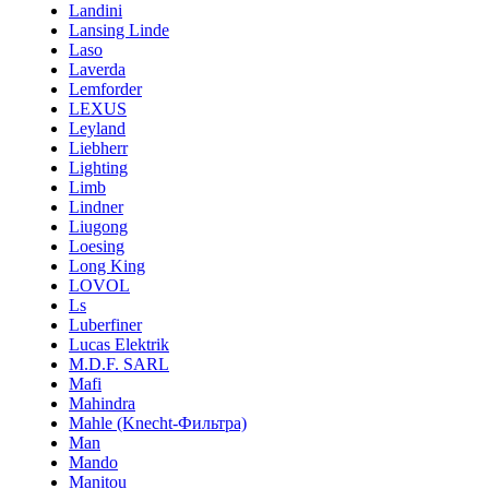
Landini
Lansing Linde
Laso
Laverda
Lemforder
LEXUS
Leyland
Liebherr
Lighting
Limb
Lindner
Liugong
Loesing
Long King
LOVOL
Ls
Luberfiner
Lucas Elektrik
M.D.F. SARL
Mafi
Mahindra
Mahle (Knecht-Фильтра)
Man
Mando
Manitou