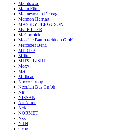
Manitowoc
Mann Filter
Mannesmann Demag
Marmon Herring
MASSEY FERGUSON
MC FILTER
McCormick
Mecalac Baumaschinen Gmbh
Mercedes Benz
MERLO
Mfilter
MITSUBISHI
Moxy
Mst
Multicar
Nacco Group
Neoplan Bus Gmbh
Nis
NISSAN
No Name
Nok
NORMET
Nsk
NTN
Ocap