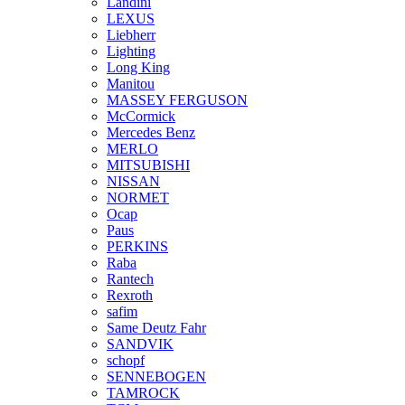
Landini
LEXUS
Liebherr
Lighting
Long King
Manitou
MASSEY FERGUSON
McCormick
Mercedes Benz
MERLO
MITSUBISHI
NISSAN
NORMET
Ocap
Paus
PERKINS
Raba
Rantech
Rexroth
safim
Same Deutz Fahr
SANDVIK
schopf
SENNEBOGEN
TAMROCK