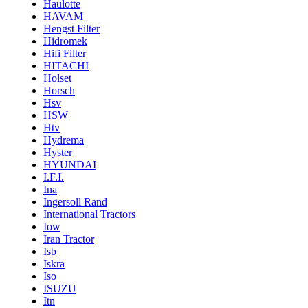
Haulotte
HAVAM
Hengst Filter
Hidromek
Hifi Filter
HITACHI
Holset
Horsch
Hsv
HSW
Htv
Hydrema
Hyster
HYUNDAI
I.F.I.
Ina
Ingersoll Rand
International Tractors
Iow
Iran Tractor
Isb
Iskra
Iso
ISUZU
Itn