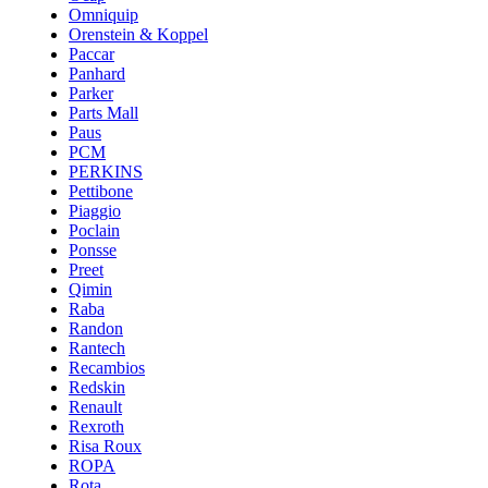
Omniquip
Orenstein & Koppel
Paccar
Panhard
Parker
Parts Mall
Paus
PCM
PERKINS
Pettibone
Piaggio
Poclain
Ponsse
Preet
Qimin
Raba
Randon
Rantech
Recambios
Redskin
Renault
Rexroth
Risa Roux
ROPA
Rota