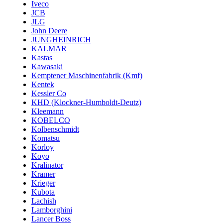
Iveco
JCB
JLG
John Deere
JUNGHEINRICH
KALMAR
Kastas
Kawasaki
Kemptener Maschinenfabrik (Kmf)
Kentek
Kessler Co
KHD (Klockner-Humboldt-Deutz)
Kleemann
KOBELCO
Kolbenschmidt
Komatsu
Korloy
Koyo
Kralinator
Kramer
Krieger
Kubota
Lachish
Lamborghini
Lancer Boss