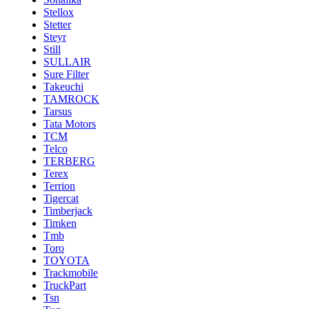
Stellox
Stetter
Steyr
Still
SULLAIR
Sure Filter
Takeuchi
TAMROCK
Tarsus
Tata Motors
TCM
Telco
TERBERG
Terex
Terrion
Tigercat
Timberjack
Timken
Tmb
Toro
TOYOTA
Trackmobile
TruckPart
Tsn