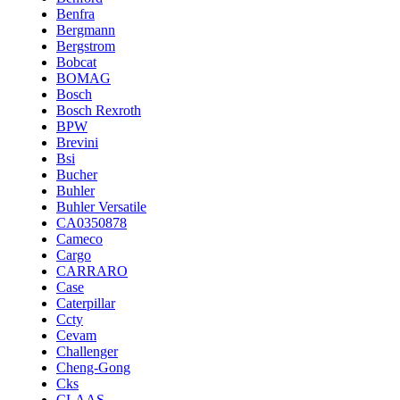
Benfra
Bergmann
Bergstrom
Bobcat
BOMAG
Bosch
Bosch Rexroth
BPW
Brevini
Bsi
Bucher
Buhler
Buhler Versatile
CA0350878
Cameco
Cargo
CARRARO
Case
Caterpillar
Ccty
Cevam
Challenger
Cheng-Gong
Cks
CLAAS