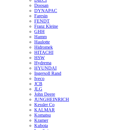
DIECI
Doosan
DYNAPAC
Faresin
FENDT
Franz Kleine
GHH
Hamm
Haulotte
Hidromek
HITACHI
HSW
Hydrema
HYUNDAI
Ingersoll Rand
Iveco
JCB
JLG
John Deere
JUNGHEINRICH
Kessler Co
KALMAR
Komatsu
Kramer
Kubota