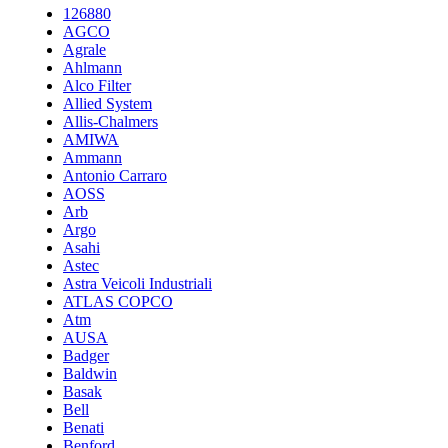
126880
AGCO
Agrale
Ahlmann
Alco Filter
Allied System
Allis-Chalmers
AMIWA
Ammann
Antonio Carraro
AOSS
Arb
Argo
Asahi
Astec
Astra Veicoli Industriali
ATLAS COPCO
Atm
AUSA
Badger
Baldwin
Basak
Bell
Benati
Benford