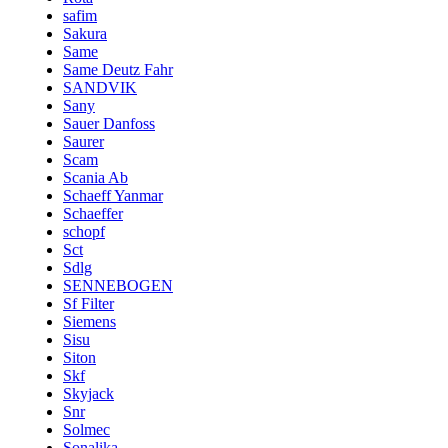
safim
Sakura
Same
Same Deutz Fahr
SANDVIK
Sany
Sauer Danfoss
Saurer
Scam
Scania Ab
Schaeff Yanmar
Schaeffer
schopf
Sct
Sdlg
SENNEBOGEN
Sf Filter
Siemens
Sisu
Siton
Skf
Skyjack
Snr
Solmec
Sonalika