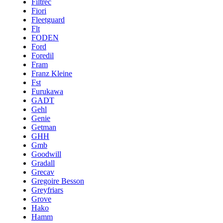
Filtrec
Fiori
Fleetguard
Flt
FODEN
Ford
Foredil
Fram
Franz Kleine
Fst
Furukawa
GADT
Gehl
Genie
Getman
GHH
Gmb
Goodwill
Gradall
Grecav
Gregoire Besson
Greyfriars
Grove
Hako
Hamm