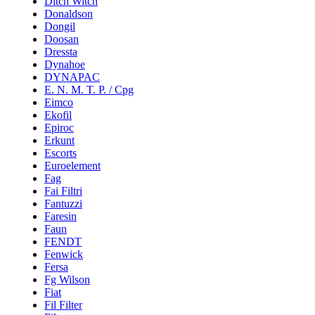
Ditch Witch
Donaldson
Dongil
Doosan
Dressta
Dynahoe
DYNAPAC
E. N. M. T. P. / Cpg
Eimco
Ekofil
Epiroc
Erkunt
Escorts
Euroelement
Fag
Fai Filtri
Fantuzzi
Faresin
Faun
FENDT
Fenwick
Fersa
Fg Wilson
Fiat
Fil Filter