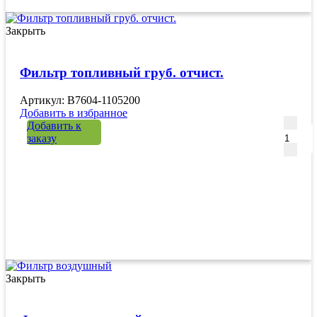
Закрыть
Фильтр топливный груб. отчист.
Артикул: B7604-1105200
Добавить в избранное
Количе
Добавить к
заказу
Закрыть