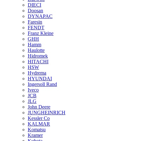
DIECI
Doosan
DYNAPAC
Faresin
FENDT
Franz Kleine
GHH
Hamm
Haulotte
Hidromek
HITACHI
HSW
Hydrema
HYUNDAI
Ingersoll Rand
Iveco
JCB
JLG
John Deere
JUNGHEINRICH
Kessler Co
KALMAR
Komatsu
Kramer
Kubota