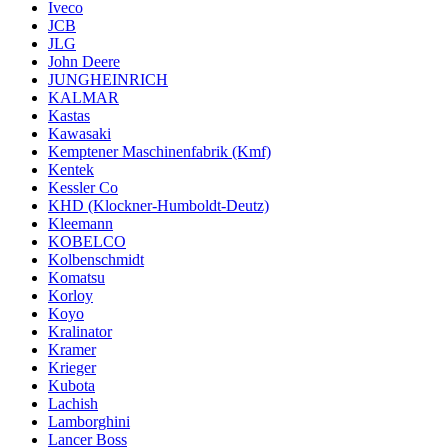
Iveco
JCB
JLG
John Deere
JUNGHEINRICH
KALMAR
Kastas
Kawasaki
Kemptener Maschinenfabrik (Kmf)
Kentek
Kessler Co
KHD (Klockner-Humboldt-Deutz)
Kleemann
KOBELCO
Kolbenschmidt
Komatsu
Korloy
Koyo
Kralinator
Kramer
Krieger
Kubota
Lachish
Lamborghini
Lancer Boss