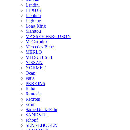
Landini
LEXUS
Liebherr
Lighting
Long King
Manitou
MASSEY FERGUSON
McCormick
Mercedes Benz
MERLO
MITSUBISHI
NISSAN
NORMET
Ocap
Paus
PERKINS
Raba
Rantech
Rexroth
safim
Same Deutz Fahr
SANDVIK
schopf
SENNEBOGEN