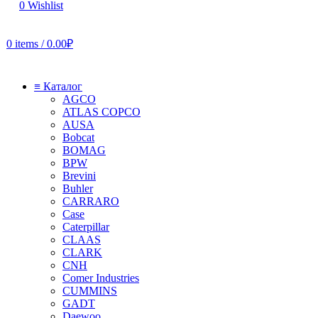
0
Wishlist
0
items
/
0.00
₽
≡ Каталог
AGCO
ATLAS COPCO
AUSA
Bobcat
BOMAG
BPW
Brevini
Buhler
CARRARO
Case
Caterpillar
CLAAS
CLARK
CNH
Comer Industries
CUMMINS
GADT
Daewoo