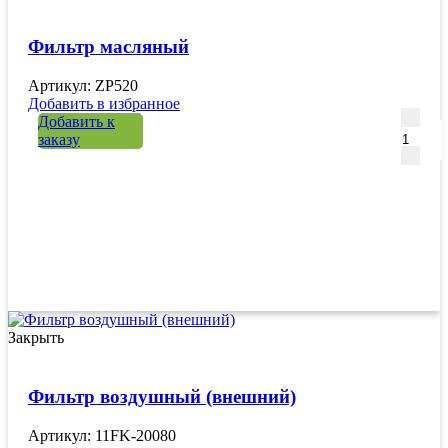
Фильтр масляный
Артикул: ZP520
Добавить в избранное
Количе
Добавить к
заказу
Закрыть
Фильтр воздушный (внешний)
Артикул: 11FK-20080