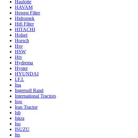
Haulotte
HAVAM
Hengst Filter
Hidromek
Hifi Filter
HITACHI
Holset
Horsch
Hsv
HSW
Htv
Hydrema
Hyster
HYUNDAI
I.F.I.
Ina
Ingersoll Rand
International Tractors
Iow
Iran Tractor
Isb
Iskra
Iso
ISUZU
Itn