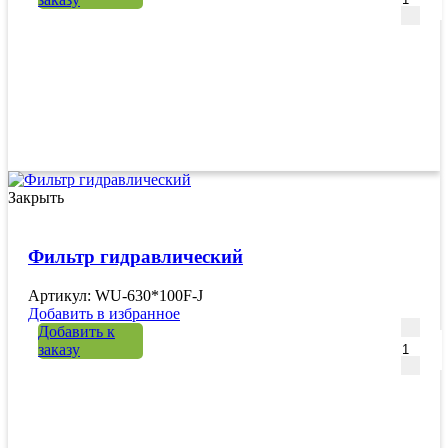
Закрыть
Фильтр гидравлический
Артикул: WU-630*100F-J
Добавить в избранное
Количе
Добавить к
заказу