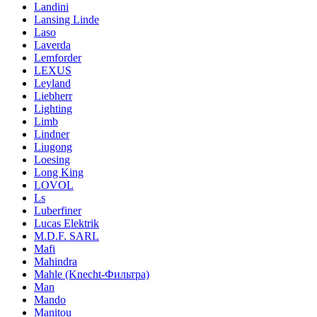
Landini
Lansing Linde
Laso
Laverda
Lemforder
LEXUS
Leyland
Liebherr
Lighting
Limb
Lindner
Liugong
Loesing
Long King
LOVOL
Ls
Luberfiner
Lucas Elektrik
M.D.F. SARL
Mafi
Mahindra
Mahle (Knecht-Фильтра)
Man
Mando
Manitou