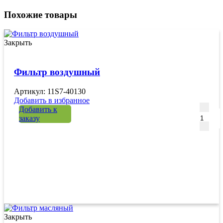
Похожие товары
Закрыть
Фильтр воздушный
Артикул: 11S7-40130
Добавить в избранное
Количе
Добавить к
заказу
Закрыть