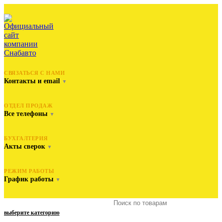
СВЯЗАТЬСЯ С НАМИ
Контакты и email
▼
ОТДЕЛ ПРОДАЖ
Все телефоны
▼
БУХГАЛТЕРИЯ
Акты сверок
▼
РЕЖИМ РАБОТЫ
График работы
▼
выберите категорию