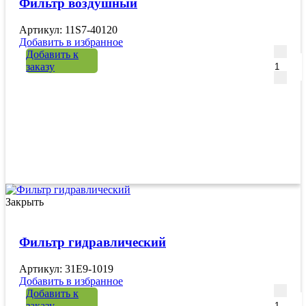
Фильтр воздушный
Артикул: 11S7-40120
Добавить в избранное
Количе
Добавить к
заказу
Закрыть
Фильтр гидравлический
Артикул: 31E9-1019
Добавить в избранное
Количе
Добавить к
заказу