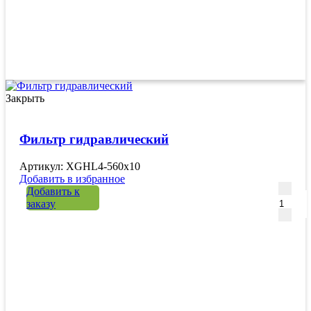
Закрыть
Фильтр гидравлический
Артикул: XGHL4-560х10
Добавить в избранное
Количе
Добавить к
заказу