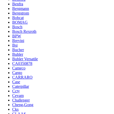
Benfra
Bergmann
Bergstrom
Bobcat
BOMAG
Bosch
Bosch Rexroth
BPW
Brevini
Bsi
Bucher
Buhler
Buhler Versatile
CA0350878
Cameco
Cargo
CARRARO
Case
Caterpillar
Ccty
Cevam
Challenger
Cheng-Gong
Cks
CLAAS