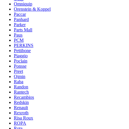
Omniquip
Orenstein & Koppel
Paccar
Panhard
Parker
Parts Mall
Paus
PCM
PERKINS
Pettibone
Piaggio
Poclain
Ponsse
Preet
Qimin
Raba
Randon
Rantech
Recambios
Redskin
Renault
Rexroth
Risa Roux
ROPA
Rota