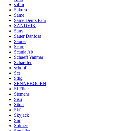
safim
Sakura
Same
Same Deutz Fahr
SANDVIK
Sany
Sauer Danfoss
Saurer
Scam
Scania Ab
Schaeff Yanmar
Schaeffer
schopf
Sct
Sdlg
SENNEBOGEN
Sf Filter
Siemens
Sisu
Siton
Skf
Skyjack
Snr
Solmec
Sonalika