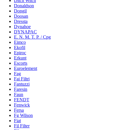
Ditch Witch
Donaldson
Dongil
Doosan
Dressta
Dynahoe
DYNAPAC
E. N. M. T. P. / Cpg
Eimco
Ekofil
Epiroc
Erkunt
Escorts
Euroelement
Fag
Fai Filtri
Fantuzzi
Faresin
Faun
FENDT
Fenwick
Fersa
Fg Wilson
Fiat
Fil Filter