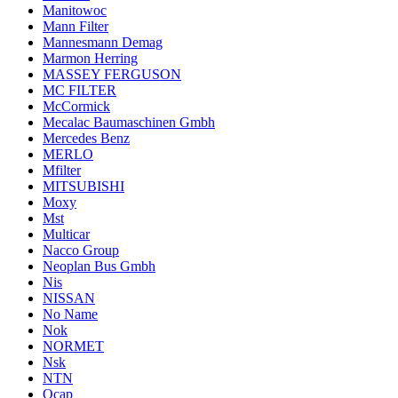
Manitowoc
Mann Filter
Mannesmann Demag
Marmon Herring
MASSEY FERGUSON
MC FILTER
McCormick
Mecalac Baumaschinen Gmbh
Mercedes Benz
MERLO
Mfilter
MITSUBISHI
Moxy
Mst
Multicar
Nacco Group
Neoplan Bus Gmbh
Nis
NISSAN
No Name
Nok
NORMET
Nsk
NTN
Ocap