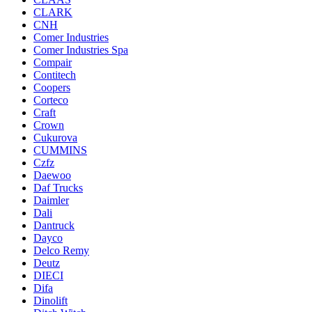
CLARK
CNH
Comer Industries
Comer Industries Spa
Compair
Contitech
Coopers
Corteco
Craft
Crown
Cukurova
CUMMINS
Czfz
Daewoo
Daf Trucks
Daimler
Dali
Dantruck
Dayco
Delco Remy
Deutz
DIECI
Difa
Dinolift