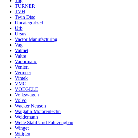
Tug
TURNER
TVH
Twin Disc
Uncategorized
Urb
Ursus
Vactor Manufacturing
Vag
Valmet
Valtra
Vapormatic
Venieri
Vermeer
Vimek
VMC
VOEGELE
Volkswagen
Volvo
Wacker Neuson
Walgahn-Motorentechn
Weidemann
Welte Stahl Und Fahrzeugbau
Winget
Wirtgen