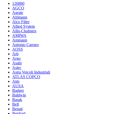
126880
AGCO
Agrale
Ahlmann
Alco Filter
Allied System
Allis-Chalmers
AMIWA
Ammann
Antonio Carraro
AOSS
Arb
Argo
Asahi
Astec
Astra Veicoli Industriali
ATLAS COPCO
Atm
AUSA
Badger
Baldwin
Basak
Bell
Benati
Benford