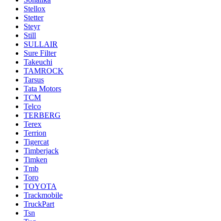
Stellox
Stetter
Steyr
Still
SULLAIR
Sure Filter
Takeuchi
TAMROCK
Tarsus
Tata Motors
TCM
Telco
TERBERG
Terex
Terrion
Tigercat
Timberjack
Timken
Tmb
Toro
TOYOTA
Trackmobile
TruckPart
Tsn