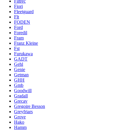
Filtrec
Fiori
Fleetguard
Flt
FODEN
Ford
Foredil
Fram
Franz Kleine
Fst
Furukawa
GADT
Gehl
Genie
Getman
GHH
Gmb
Goodwill
Gradall
Grecav
Gregoire Besson
Greyfriars
Grove
Hako
Hamm