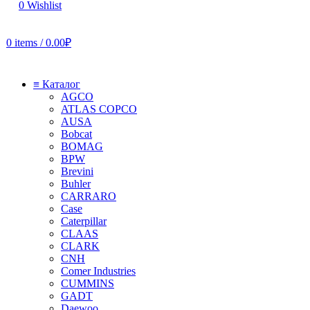
0
Wishlist
0
items
/
0.00
₽
≡ Каталог
AGCO
ATLAS COPCO
AUSA
Bobcat
BOMAG
BPW
Brevini
Buhler
CARRARO
Case
Caterpillar
CLAAS
CLARK
CNH
Comer Industries
CUMMINS
GADT
Daewoo