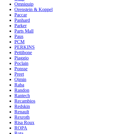
Omniquip
Orenstein & Koppel
Paccar
Panhard
Parker
Parts Mall
Paus
PCM
PERKINS
Pettibone
Piaggio
Poclain
Ponsse
Preet
Qimin
Raba
Randon
Rantech
Recambios
Redskin
Renault
Rexroth
Risa Roux
ROPA
Rota