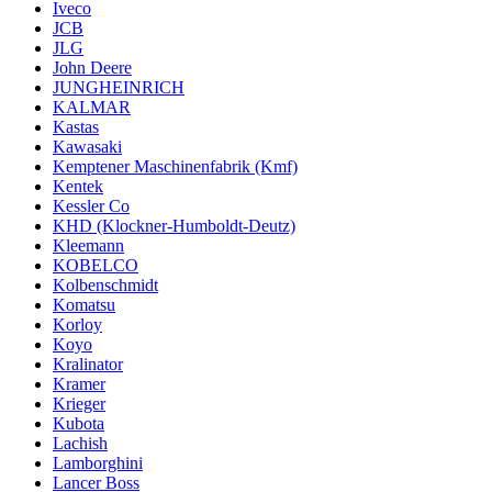
Iveco
JCB
JLG
John Deere
JUNGHEINRICH
KALMAR
Kastas
Kawasaki
Kemptener Maschinenfabrik (Kmf)
Kentek
Kessler Co
KHD (Klockner-Humboldt-Deutz)
Kleemann
KOBELCO
Kolbenschmidt
Komatsu
Korloy
Koyo
Kralinator
Kramer
Krieger
Kubota
Lachish
Lamborghini
Lancer Boss