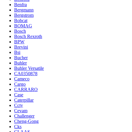
Benfra
Bergmann
Bergstrom
Bobcat
BOMAG
Bosch
Bosch Rexroth
BPW
Brevini
Bsi
Bucher
Buhler
Buhler Versatile
CA0350878
Cameco
Cargo
CARRARO
Case
Caterpillar
Ccty
Cevam
Challenger
Cheng-Gong
Cks
CLAAS