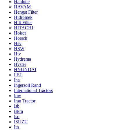
Haulotte
HAVAM
Hengst Filter
Hidromek
Hifi Filter
HITACHI
Holset
Horsch
Hsv
HSW
Htv
Hydrema
Hyster
HYUNDAI
I.F.I.
Ina
Ingersoll Rand
International Tractors
Iow
Iran Tractor
Isb
Iskra
Iso
ISUZU
Itn