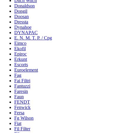
Ditch Witch
Donaldson
Dongil
Doosan
Dressta
Dynahoe
DYNAPAC
E. N. M. T. P. / Cpg
Eimco
Ekofil
Epiroc
Erkunt
Escorts
Euroelement
Fag
Fai Filtri
Fantuzzi
Faresin
Faun
FENDT
Fenwick
Fersa
Fg Wilson
Fiat
Fil Filter