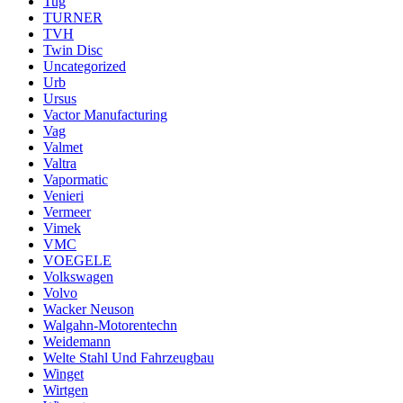
Tug
TURNER
TVH
Twin Disc
Uncategorized
Urb
Ursus
Vactor Manufacturing
Vag
Valmet
Valtra
Vapormatic
Venieri
Vermeer
Vimek
VMC
VOEGELE
Volkswagen
Volvo
Wacker Neuson
Walgahn-Motorentechn
Weidemann
Welte Stahl Und Fahrzeugbau
Winget
Wirtgen