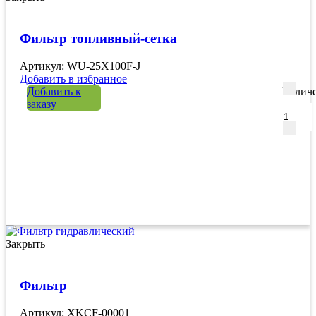
Фильтр топливный-сетка
Артикул: WU-25Х100F-J
Добавить в избранное
Добавить к
Количе
заказу
Закрыть
Фильтр
Артикул: XKCF-00001