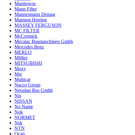
Manitowoc
Mann Filter
Mannesmann Demag
Marmon Herring
MASSEY FERGUSON
MC FILTER
McCormick
Mecalac Baumaschinen Gmbh
Mercedes Benz
MERLO
Mfilter
MITSUBISHI
Moxy
Mst
Multicar
Nacco Group
Neoplan Bus Gmbh
Nis
NISSAN
No Name
Nok
NORMET
Nsk
NTN
Ocap