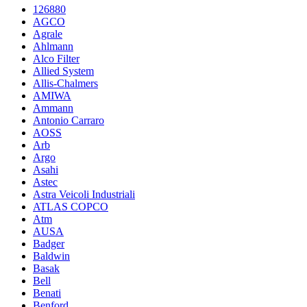
126880
AGCO
Agrale
Ahlmann
Alco Filter
Allied System
Allis-Chalmers
AMIWA
Ammann
Antonio Carraro
AOSS
Arb
Argo
Asahi
Astec
Astra Veicoli Industriali
ATLAS COPCO
Atm
AUSA
Badger
Baldwin
Basak
Bell
Benati
Benford