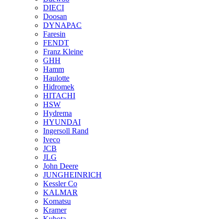
DIECI
Doosan
DYNAPAC
Faresin
FENDT
Franz Kleine
GHH
Hamm
Haulotte
Hidromek
HITACHI
HSW
Hydrema
HYUNDAI
Ingersoll Rand
Iveco
JCB
JLG
John Deere
JUNGHEINRICH
Kessler Co
KALMAR
Komatsu
Kramer
Kubota