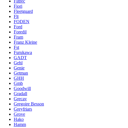
Filtrec
Fiori
Fleetguard
Flt
FODEN
Ford
Foredil
Fram
Franz Kleine
Fst
Furukawa
GADT
Gehl
Genie
Getman
GHH
Gmb
Goodwill
Gradall
Grecav
Gregoire Besson
Greyfriars
Grove
Hako
Hamm