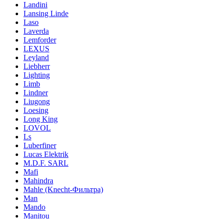
Landini
Lansing Linde
Laso
Laverda
Lemforder
LEXUS
Leyland
Liebherr
Lighting
Limb
Lindner
Liugong
Loesing
Long King
LOVOL
Ls
Luberfiner
Lucas Elektrik
M.D.F. SARL
Mafi
Mahindra
Mahle (Knecht-Фильтра)
Man
Mando
Manitou