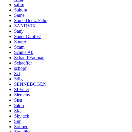
safim
Sakura
Same
Same Deutz Fahr
SANDVIK
Sany
Sauer Danfoss
Saurer
Scam
Scania Ab
Schaeff Yanmar
Schaeffer
schopf
Sct
Sdlg
SENNEBOGEN
Sf Filter
Siemens
Sisu
Siton
Skf
Skyjack
Snr
Solmec
Sonalika