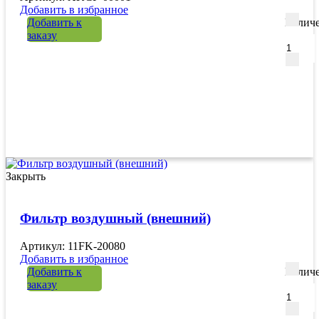
Добавить в избранное
Добавить к
Количе
заказу
Закрыть
Фильтр воздушный (внешний)
Артикул: 11FK-20080
Добавить в избранное
Добавить к
Количе
заказу