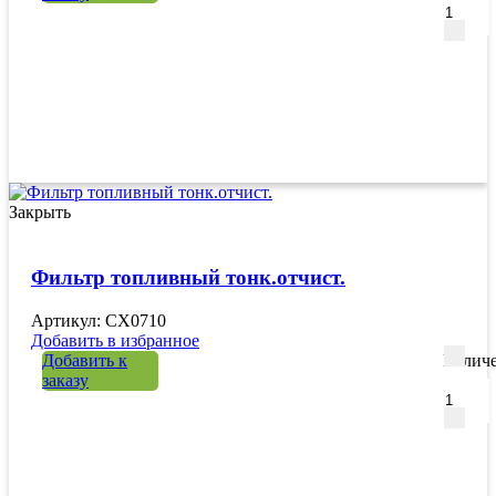
Закрыть
Фильтр топливный тонк.отчист.
Артикул: CX0710
Добавить в избранное
Добавить к
Количе
заказу