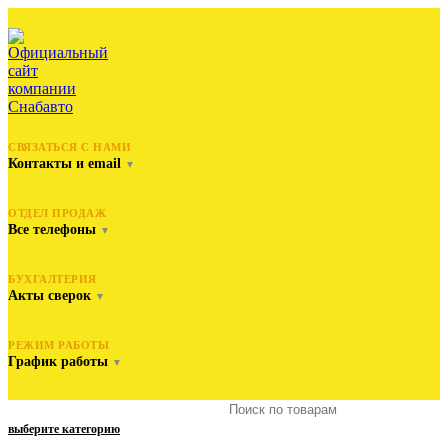
СВЯЗАТЬСЯ С НАМИ
Контакты и email
▼
ОТДЕЛ ПРОДАЖ
Все телефоны
▼
БУХГАЛТЕРИЯ
Акты сверок
▼
РЕЖИМ РАБОТЫ
График работы
▼
выберите категорию