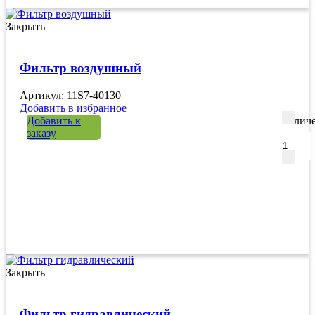
Закрыть
Фильтр воздушный
Артикул: 11S7-40130
Добавить в избранное
Добавить к
Количе
заказу
Закрыть
Фильтр гидравлический