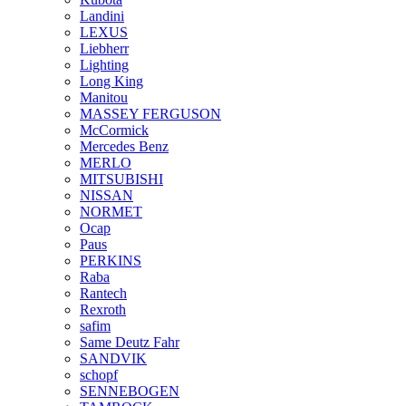
Landini
LEXUS
Liebherr
Lighting
Long King
Manitou
MASSEY FERGUSON
McCormick
Mercedes Benz
MERLO
MITSUBISHI
NISSAN
NORMET
Ocap
Paus
PERKINS
Raba
Rantech
Rexroth
safim
Same Deutz Fahr
SANDVIK
schopf
SENNEBOGEN