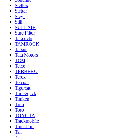
Stellox
Stetter
Steyr
Still
SULLAIR
Sure Filter
Takeuchi
TAMROCK
Tarsus
Tata Motors
TCM
Telco
TERBERG
Terex
Terrion
Tigercat
Timberjack
Timken
Tmb
Toro
TOYOTA
Trackmobile
TruckPart
Tsn