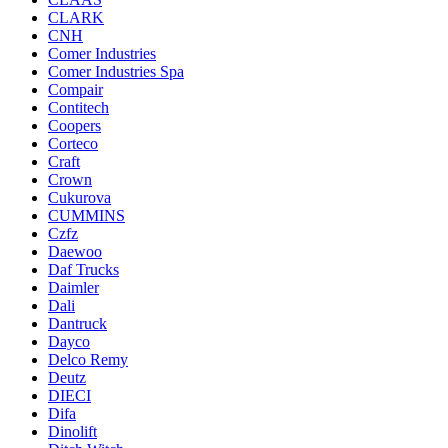
CLARK
CNH
Comer Industries
Comer Industries Spa
Compair
Contitech
Coopers
Corteco
Craft
Crown
Cukurova
CUMMINS
Czfz
Daewoo
Daf Trucks
Daimler
Dali
Dantruck
Dayco
Delco Remy
Deutz
DIECI
Difa
Dinolift