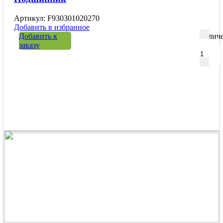
Артикул: F930301020270
Добавить в избранное
Добавить к
Количе
заказу