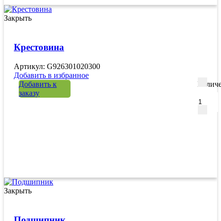
Закрыть
Крестовина
Артикул: G926301020300
Добавить в избранное
Добавить к
Количе
заказу
Закрыть
Подшипник