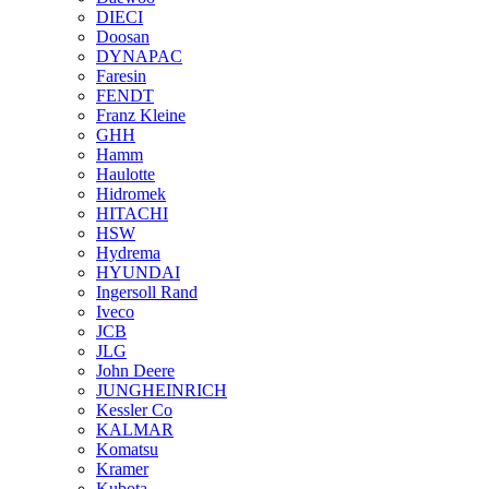
DIECI
Doosan
DYNAPAC
Faresin
FENDT
Franz Kleine
GHH
Hamm
Haulotte
Hidromek
HITACHI
HSW
Hydrema
HYUNDAI
Ingersoll Rand
Iveco
JCB
JLG
John Deere
JUNGHEINRICH
Kessler Co
KALMAR
Komatsu
Kramer
Kubota