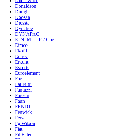
Ditch Witch
Donaldson
Dongil
Doosan
Dressta
Dynahoe
DYNAPAC
E. N. M. T. P. / Cpg
Eimco
Ekofil
Epiroc
Erkunt
Escorts
Euroelement
Fag
Fai Filtri
Fantuzzi
Faresin
Faun
FENDT
Fenwick
Fersa
Fg Wilson
Fiat
Fil Filter