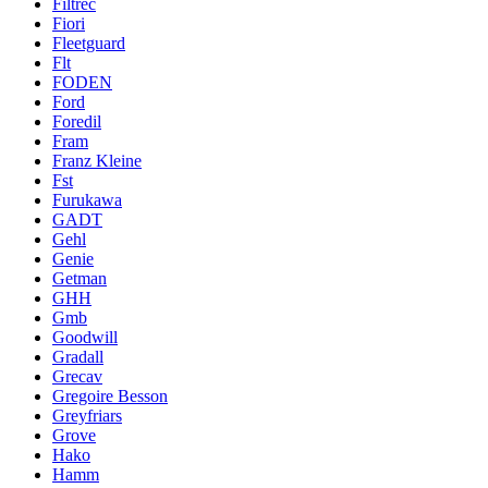
Filtrec
Fiori
Fleetguard
Flt
FODEN
Ford
Foredil
Fram
Franz Kleine
Fst
Furukawa
GADT
Gehl
Genie
Getman
GHH
Gmb
Goodwill
Gradall
Grecav
Gregoire Besson
Greyfriars
Grove
Hako
Hamm