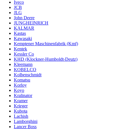
Iveco
JCB
JLG
John Deere
JUNGHEINRICH
KALMAR
Kastas
Kawasaki
Kemptener Maschinenfabrik (Kmf)
Kentek
Kessler Co
KHD (Klockner-Humboldt-Deutz)
Kleemann
KOBELCO
Kolbenschmidt
Komatsu
Korloy
Koyo
Kralinator
Kramer
Krieger
Kubota
Lachish
Lamborghini
Lancer Boss