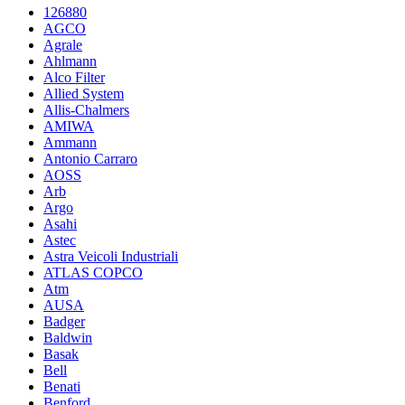
126880
AGCO
Agrale
Ahlmann
Alco Filter
Allied System
Allis-Chalmers
AMIWA
Ammann
Antonio Carraro
AOSS
Arb
Argo
Asahi
Astec
Astra Veicoli Industriali
ATLAS COPCO
Atm
AUSA
Badger
Baldwin
Basak
Bell
Benati
Benford