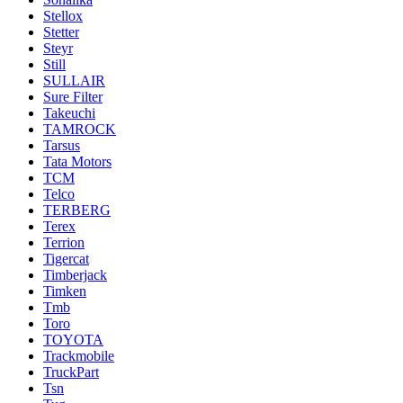
Stellox
Stetter
Steyr
Still
SULLAIR
Sure Filter
Takeuchi
TAMROCK
Tarsus
Tata Motors
TCM
Telco
TERBERG
Terex
Terrion
Tigercat
Timberjack
Timken
Tmb
Toro
TOYOTA
Trackmobile
TruckPart
Tsn