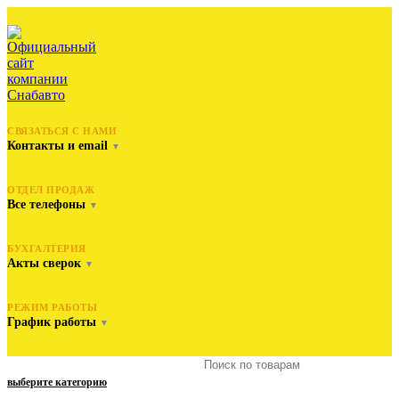
СВЯЗАТЬСЯ С НАМИ
Контакты и email
▼
ОТДЕЛ ПРОДАЖ
Все телефоны
▼
БУХГАЛТЕРИЯ
Акты сверок
▼
РЕЖИМ РАБОТЫ
График работы
▼
выберите категорию