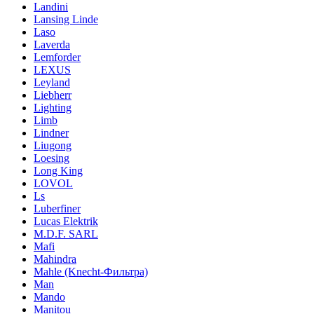
Landini
Lansing Linde
Laso
Laverda
Lemforder
LEXUS
Leyland
Liebherr
Lighting
Limb
Lindner
Liugong
Loesing
Long King
LOVOL
Ls
Luberfiner
Lucas Elektrik
M.D.F. SARL
Mafi
Mahindra
Mahle (Knecht-Фильтра)
Man
Mando
Manitou