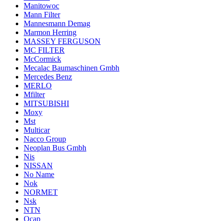
Manitowoc
Mann Filter
Mannesmann Demag
Marmon Herring
MASSEY FERGUSON
MC FILTER
McCormick
Mecalac Baumaschinen Gmbh
Mercedes Benz
MERLO
Mfilter
MITSUBISHI
Moxy
Mst
Multicar
Nacco Group
Neoplan Bus Gmbh
Nis
NISSAN
No Name
Nok
NORMET
Nsk
NTN
Ocap