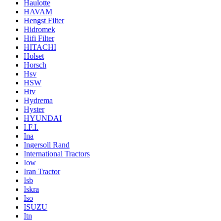
Haulotte
HAVAM
Hengst Filter
Hidromek
Hifi Filter
HITACHI
Holset
Horsch
Hsv
HSW
Htv
Hydrema
Hyster
HYUNDAI
I.F.I.
Ina
Ingersoll Rand
International Tractors
Iow
Iran Tractor
Isb
Iskra
Iso
ISUZU
Itn