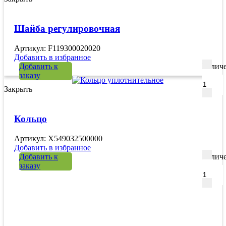
Шайба регулировочная
Артикул: F119300020020
Добавить в избранное
Добавить к
Количе
заказу
Закрыть
Кольцо
Артикул: X549032500000
Добавить в избранное
Добавить к
Количе
заказу