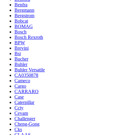
Benfra
Bergmann
Bergstrom
Bobcat
BOMAG
Bosch
Bosch Rexroth
BPW
Brevini
Bsi
Bucher
Buhler
Buhler Versatile
CA0350878
Cameco
Cargo
CARRARO
Case
Caterpillar
Ccty
Cevam
Challenger
Cheng-Gong
Cks
CLAAS