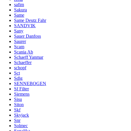
safim
Sakura
Same
Same Deutz Fahr
SANDVIK
Sany
Sauer Danfoss
Saurer
Scam
Scania Ab
Schaeff Yanmar
Schaeffer
schopf
Sct
Sdlg
SENNEBOGEN
Sf Filter
Siemens
Sisu
Siton
Skf
Skyjack
Snr
Solmec
Sonalika