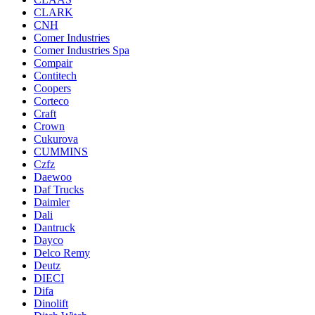
CLARK
CNH
Comer Industries
Comer Industries Spa
Compair
Contitech
Coopers
Corteco
Craft
Crown
Cukurova
CUMMINS
Czfz
Daewoo
Daf Trucks
Daimler
Dali
Dantruck
Dayco
Delco Remy
Deutz
DIECI
Difa
Dinolift