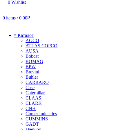
0
Wishlist
0
items
/
0.00
₽
≡ Каталог
AGCO
ATLAS COPCO
AUSA
Bobcat
BOMAG
BPW
Brevini
Buhler
CARRARO
Case
Caterpillar
CLAAS
CLARK
CNH
Comer Industries
CUMMINS
GADT
Daewoo