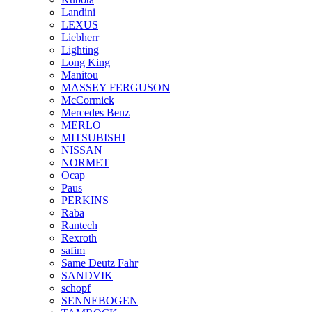
Landini
LEXUS
Liebherr
Lighting
Long King
Manitou
MASSEY FERGUSON
McCormick
Mercedes Benz
MERLO
MITSUBISHI
NISSAN
NORMET
Ocap
Paus
PERKINS
Raba
Rantech
Rexroth
safim
Same Deutz Fahr
SANDVIK
schopf
SENNEBOGEN