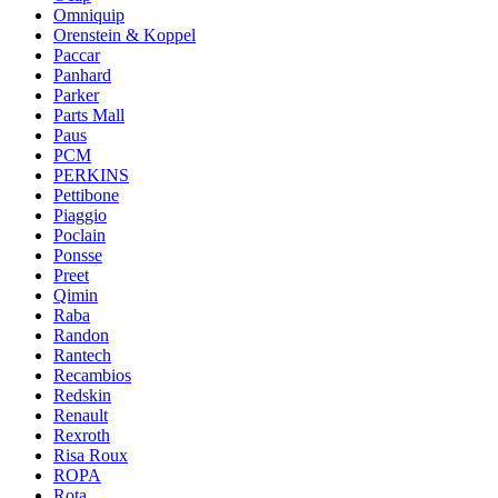
Omniquip
Orenstein & Koppel
Paccar
Panhard
Parker
Parts Mall
Paus
PCM
PERKINS
Pettibone
Piaggio
Poclain
Ponsse
Preet
Qimin
Raba
Randon
Rantech
Recambios
Redskin
Renault
Rexroth
Risa Roux
ROPA
Rota