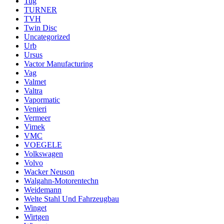
Tug
TURNER
TVH
Twin Disc
Uncategorized
Urb
Ursus
Vactor Manufacturing
Vag
Valmet
Valtra
Vapormatic
Venieri
Vermeer
Vimek
VMC
VOEGELE
Volkswagen
Volvo
Wacker Neuson
Walgahn-Motorentechn
Weidemann
Welte Stahl Und Fahrzeugbau
Winget
Wirtgen