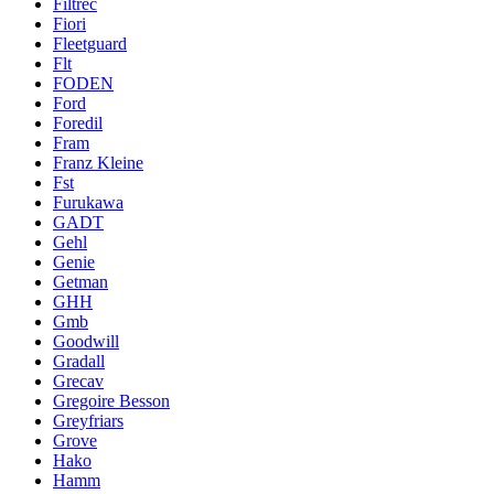
Filtrec
Fiori
Fleetguard
Flt
FODEN
Ford
Foredil
Fram
Franz Kleine
Fst
Furukawa
GADT
Gehl
Genie
Getman
GHH
Gmb
Goodwill
Gradall
Grecav
Gregoire Besson
Greyfriars
Grove
Hako
Hamm