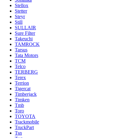
Stellox
Stetter
Steyr
Still
SULLAIR
Sure Filter
Takeuchi
TAMROCK
Tarsus
Tata Motors
TCM
Telco
TERBERG
Terex
Terrion
Tigercat
Timberjack
Timken
Tmb
Toro
TOYOTA
Trackmobile
TruckPart
Tsn