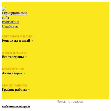
СВЯЗАТЬСЯ С НАМИ
Контакты и email
▼
ОТДЕЛ ПРОДАЖ
Все телефоны
▼
БУХГАЛТЕРИЯ
Акты сверок
▼
РЕЖИМ РАБОТЫ
График работы
▼
выберите категорию