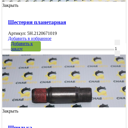
Закрыть
Шестерня планетарная
Артикул: 5H.2120671019
Добавить в избранное
Количе
Добавить к
заказу
Закрыть
Шпилька