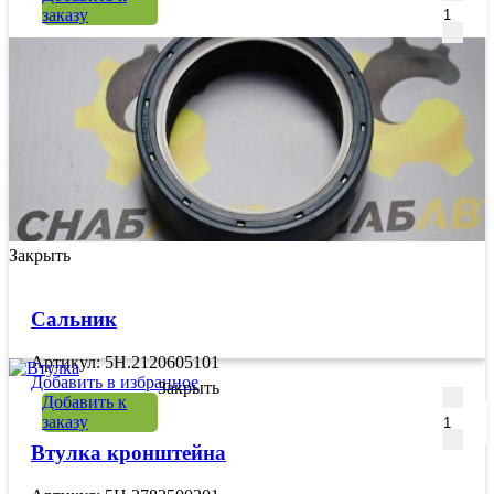
заказу
Закрыть
Сальник
Артикул: 5H.2120605101
Добавить в избранное
Закрыть
Количе
Добавить к
заказу
Втулка кронштейна