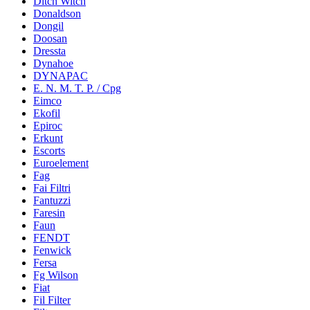
Ditch Witch
Donaldson
Dongil
Doosan
Dressta
Dynahoe
DYNAPAC
E. N. M. T. P. / Cpg
Eimco
Ekofil
Epiroc
Erkunt
Escorts
Euroelement
Fag
Fai Filtri
Fantuzzi
Faresin
Faun
FENDT
Fenwick
Fersa
Fg Wilson
Fiat
Fil Filter