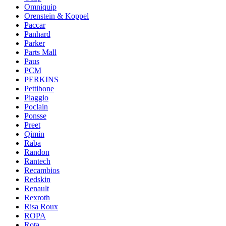
Omniquip
Orenstein & Koppel
Paccar
Panhard
Parker
Parts Mall
Paus
PCM
PERKINS
Pettibone
Piaggio
Poclain
Ponsse
Preet
Qimin
Raba
Randon
Rantech
Recambios
Redskin
Renault
Rexroth
Risa Roux
ROPA
Rota