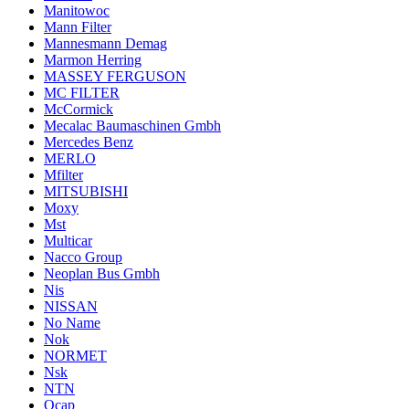
Manitowoc
Mann Filter
Mannesmann Demag
Marmon Herring
MASSEY FERGUSON
MC FILTER
McCormick
Mecalac Baumaschinen Gmbh
Mercedes Benz
MERLO
Mfilter
MITSUBISHI
Moxy
Mst
Multicar
Nacco Group
Neoplan Bus Gmbh
Nis
NISSAN
No Name
Nok
NORMET
Nsk
NTN
Ocap