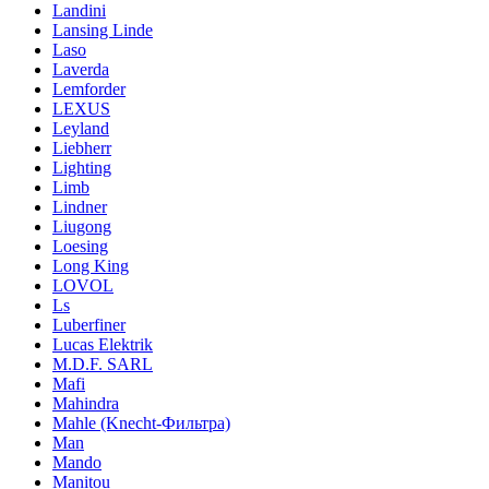
Landini
Lansing Linde
Laso
Laverda
Lemforder
LEXUS
Leyland
Liebherr
Lighting
Limb
Lindner
Liugong
Loesing
Long King
LOVOL
Ls
Luberfiner
Lucas Elektrik
M.D.F. SARL
Mafi
Mahindra
Mahle (Knecht-Фильтра)
Man
Mando
Manitou