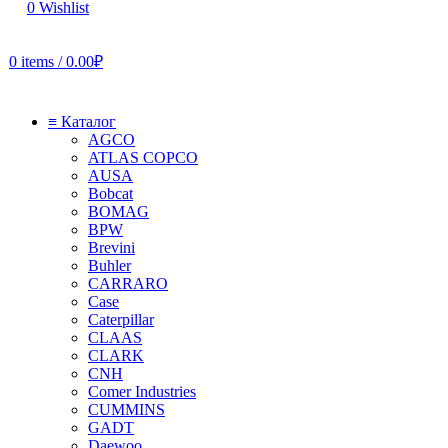
0
Wishlist
0
items
/
0.00
₽
≡ Каталог
AGCO
ATLAS COPCO
AUSA
Bobcat
BOMAG
BPW
Brevini
Buhler
CARRARO
Case
Caterpillar
CLAAS
CLARK
CNH
Comer Industries
CUMMINS
GADT
Daewoo