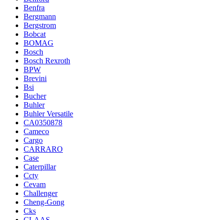
Benfra
Bergmann
Bergstrom
Bobcat
BOMAG
Bosch
Bosch Rexroth
BPW
Brevini
Bsi
Bucher
Buhler
Buhler Versatile
CA0350878
Cameco
Cargo
CARRARO
Case
Caterpillar
Ccty
Cevam
Challenger
Cheng-Gong
Cks
CLAAS