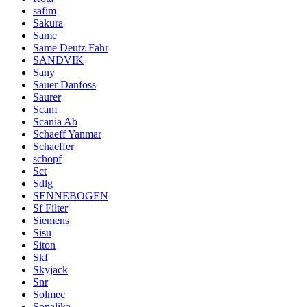
safim
Sakura
Same
Same Deutz Fahr
SANDVIK
Sany
Sauer Danfoss
Saurer
Scam
Scania Ab
Schaeff Yanmar
Schaeffer
schopf
Sct
Sdlg
SENNEBOGEN
Sf Filter
Siemens
Sisu
Siton
Skf
Skyjack
Snr
Solmec
Sonalika