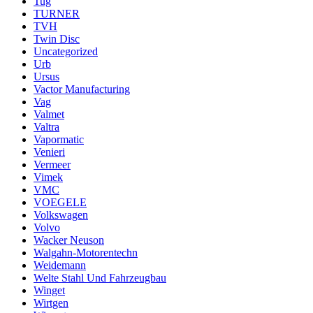
Tug
TURNER
TVH
Twin Disc
Uncategorized
Urb
Ursus
Vactor Manufacturing
Vag
Valmet
Valtra
Vapormatic
Venieri
Vermeer
Vimek
VMC
VOEGELE
Volkswagen
Volvo
Wacker Neuson
Walgahn-Motorentechn
Weidemann
Welte Stahl Und Fahrzeugbau
Winget
Wirtgen