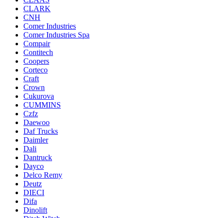
CLARK
CNH
Comer Industries
Comer Industries Spa
Compair
Contitech
Coopers
Corteco
Craft
Crown
Cukurova
CUMMINS
Czfz
Daewoo
Daf Trucks
Daimler
Dali
Dantruck
Dayco
Delco Remy
Deutz
DIECI
Difa
Dinolift