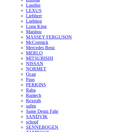
Landini
LEXUS
Liebherr
Lighting
Long King
Manitou
MASSEY FERGUSON
McCormick
Mercedes Benz
MERLO
MITSUBISHI
NISSAN
NORMET
Ocap
Paus
PERKINS
Raba
Rantech
Rexroth
safim
Same Deutz Fahr
SANDVIK
schopf
SENNEBOGEN