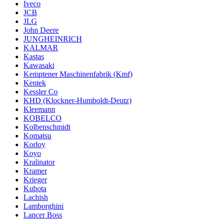
Iveco
JCB
JLG
John Deere
JUNGHEINRICH
KALMAR
Kastas
Kawasaki
Kemptener Maschinenfabrik (Kmf)
Kentek
Kessler Co
KHD (Klockner-Humboldt-Deutz)
Kleemann
KOBELCO
Kolbenschmidt
Komatsu
Korloy
Koyo
Kralinator
Kramer
Krieger
Kubota
Lachish
Lamborghini
Lancer Boss