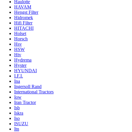
Haulotte
HAVAM
Hengst Filter
Hidromek
Hifi Filter
HITACHI
Holset
Horsch
Hsv
HSW
Htv
Hydrema
Hyster
HYUNDAI
I.F.I.
Ina
Ingersoll Rand
International Tractors
Iow
Iran Tractor
Isb
Iskra
Iso
ISUZU
Itn