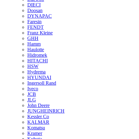
DIECI
Doosan
DYNAPAC
Faresin
FENDT
Franz Kleine
GHH
Hamm
Haulotte
Hidromek
HITACHI
HSW
Hydrema
HYUNDAI
Ingersoll Rand
Iveco
JCB
JLG
John Deere
JUNGHEINRICH
Kessler Co
KALMAR
Komatsu
Kramer
Kubota