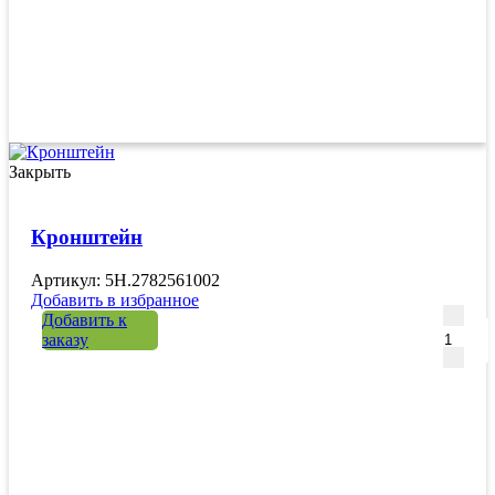
Закрыть
Кронштейн
Артикул: 5H.2782561002
Добавить в избранное
Количе
Добавить к
заказу