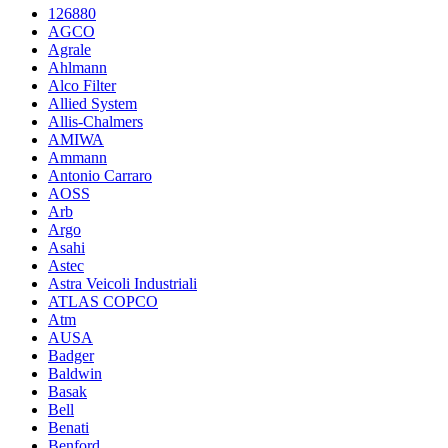
126880
AGCO
Agrale
Ahlmann
Alco Filter
Allied System
Allis-Chalmers
AMIWA
Ammann
Antonio Carraro
AOSS
Arb
Argo
Asahi
Astec
Astra Veicoli Industriali
ATLAS COPCO
Atm
AUSA
Badger
Baldwin
Basak
Bell
Benati
Benford