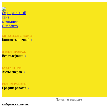
СВЯЗАТЬСЯ С НАМИ
Контакты и email
▼
ОТДЕЛ ПРОДАЖ
Все телефоны
▼
БУХГАЛТЕРИЯ
Акты сверок
▼
РЕЖИМ РАБОТЫ
График работы
▼
выберите категорию