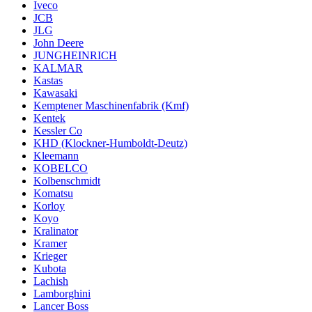
Iveco
JCB
JLG
John Deere
JUNGHEINRICH
KALMAR
Kastas
Kawasaki
Kemptener Maschinenfabrik (Kmf)
Kentek
Kessler Co
KHD (Klockner-Humboldt-Deutz)
Kleemann
KOBELCO
Kolbenschmidt
Komatsu
Korloy
Koyo
Kralinator
Kramer
Krieger
Kubota
Lachish
Lamborghini
Lancer Boss