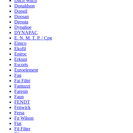
Ditch Witch
Donaldson
Dongil
Doosan
Dressta
Dynahoe
DYNAPAC
E. N. M. T. P. / Cpg
Eimco
Ekofil
Epiroc
Erkunt
Escorts
Euroelement
Fag
Fai Filtri
Fantuzzi
Faresin
Faun
FENDT
Fenwick
Fersa
Fg Wilson
Fiat
Fil Filter