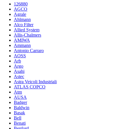
126880
AGCO
Agrale
Ahlmann
Alco Filter
Allied System
Allis-Chalmers
AMIWA
Ammann
Antonio Carraro
AOSS
Arb
Argo
Asahi
Astec
Astra Veicoli Industriali
ATLAS COPCO
Atm
AUSA
Badger
Baldwin
Basak
Bell
Benati
Benford