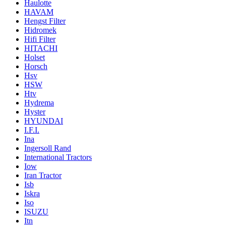
Haulotte
HAVAM
Hengst Filter
Hidromek
Hifi Filter
HITACHI
Holset
Horsch
Hsv
HSW
Htv
Hydrema
Hyster
HYUNDAI
I.F.I.
Ina
Ingersoll Rand
International Tractors
Iow
Iran Tractor
Isb
Iskra
Iso
ISUZU
Itn