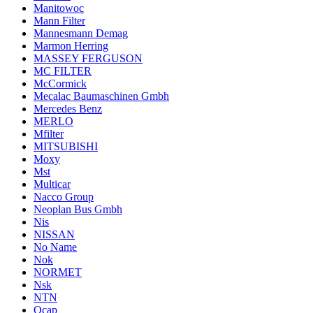
Manitowoc
Mann Filter
Mannesmann Demag
Marmon Herring
MASSEY FERGUSON
MC FILTER
McCormick
Mecalac Baumaschinen Gmbh
Mercedes Benz
MERLO
Mfilter
MITSUBISHI
Moxy
Mst
Multicar
Nacco Group
Neoplan Bus Gmbh
Nis
NISSAN
No Name
Nok
NORMET
Nsk
NTN
Ocap