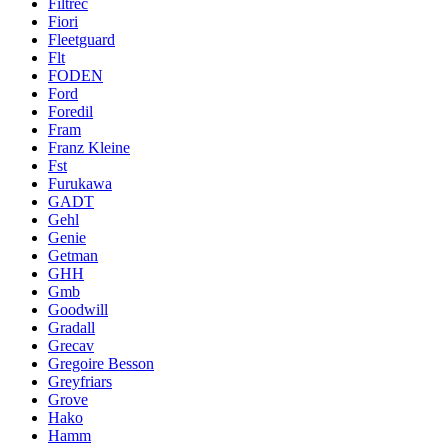
Filtrec
Fiori
Fleetguard
Flt
FODEN
Ford
Foredil
Fram
Franz Kleine
Fst
Furukawa
GADT
Gehl
Genie
Getman
GHH
Gmb
Goodwill
Gradall
Grecav
Gregoire Besson
Greyfriars
Grove
Hako
Hamm