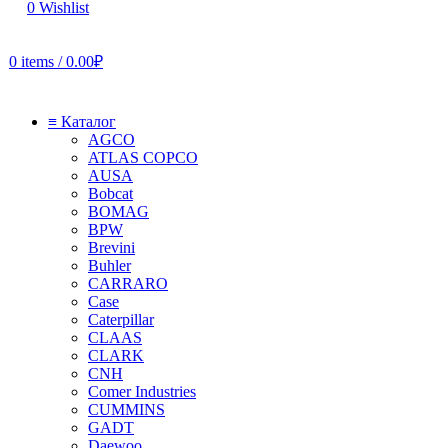
0
Wishlist
0
items
/
0.00
₽
≡ Каталог
AGCO
ATLAS COPCO
AUSA
Bobcat
BOMAG
BPW
Brevini
Buhler
CARRARO
Case
Caterpillar
CLAAS
CLARK
CNH
Comer Industries
CUMMINS
GADT
Daewoo