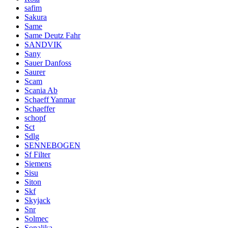
safim
Sakura
Same
Same Deutz Fahr
SANDVIK
Sany
Sauer Danfoss
Saurer
Scam
Scania Ab
Schaeff Yanmar
Schaeffer
schopf
Sct
Sdlg
SENNEBOGEN
Sf Filter
Siemens
Sisu
Siton
Skf
Skyjack
Snr
Solmec
Sonalika