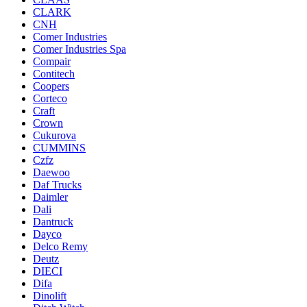
CLARK
CNH
Comer Industries
Comer Industries Spa
Compair
Contitech
Coopers
Corteco
Craft
Crown
Cukurova
CUMMINS
Czfz
Daewoo
Daf Trucks
Daimler
Dali
Dantruck
Dayco
Delco Remy
Deutz
DIECI
Difa
Dinolift