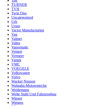
Tug
TURNER
TVH
Twin Disc
Uncategorized
Urb
Ursus
Vactor Manufacturing
Vag
Valmet
Valtra
Vapormatic
Venieri
Vermeer
Vimek
VMC
VOEGELE
Volkswagen
Volvo
Wacker Neuson
Walgahn-Motorentechn
Weidemann
Welte Stahl Und Fahrzeugbau
Winget
Wirtgen