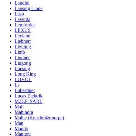
Landini
Lansing Linde
Laso
Laverda
Lemforder
LEXUS
Leyland
Liebherr
Lighting
Limb
Lindner
Liugong
Loesing
Long King
LOVOL
Ls
Luberfiner
Lucas Elektrik
M.D.F. SARL
Mafi
Mahindra
Mahle (Knecht-Фильтра)
Man
Mando
Manitou