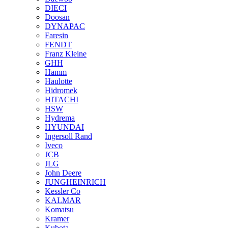
DIECI
Doosan
DYNAPAC
Faresin
FENDT
Franz Kleine
GHH
Hamm
Haulotte
Hidromek
HITACHI
HSW
Hydrema
HYUNDAI
Ingersoll Rand
Iveco
JCB
JLG
John Deere
JUNGHEINRICH
Kessler Co
KALMAR
Komatsu
Kramer
Kubota