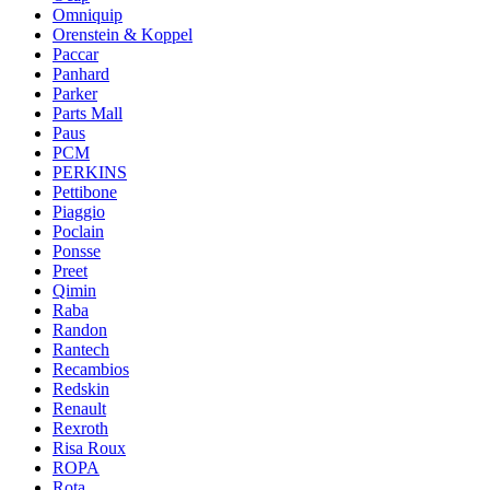
Omniquip
Orenstein & Koppel
Paccar
Panhard
Parker
Parts Mall
Paus
PCM
PERKINS
Pettibone
Piaggio
Poclain
Ponsse
Preet
Qimin
Raba
Randon
Rantech
Recambios
Redskin
Renault
Rexroth
Risa Roux
ROPA
Rota