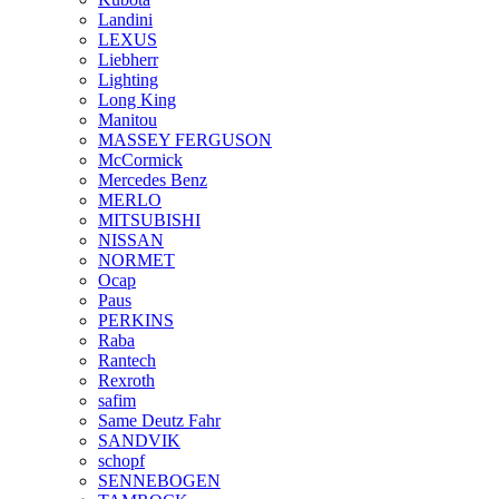
Landini
LEXUS
Liebherr
Lighting
Long King
Manitou
MASSEY FERGUSON
McCormick
Mercedes Benz
MERLO
MITSUBISHI
NISSAN
NORMET
Ocap
Paus
PERKINS
Raba
Rantech
Rexroth
safim
Same Deutz Fahr
SANDVIK
schopf
SENNEBOGEN