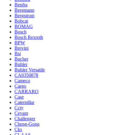
Benfra
Bergmann
Bergstrom
Bobcat
BOMAG
Bosch
Bosch Rexroth
BPW
Brevini
Bsi
Bucher
Buhler
Buhler Versatile
CA0350878
Cameco
Cargo
CARRARO
Case
Caterpillar
Ccty
Cevam
Challenger
Cheng-Gong
Cks
CLAAS