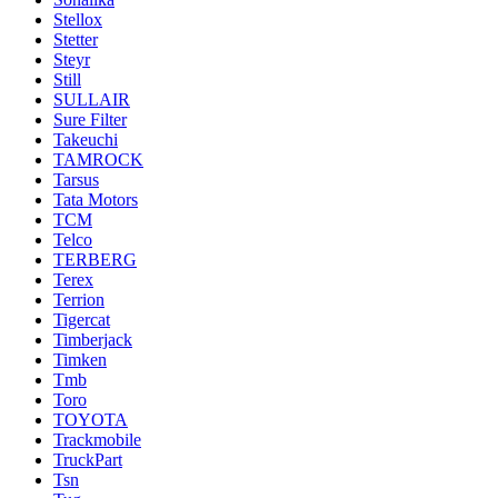
Stellox
Stetter
Steyr
Still
SULLAIR
Sure Filter
Takeuchi
TAMROCK
Tarsus
Tata Motors
TCM
Telco
TERBERG
Terex
Terrion
Tigercat
Timberjack
Timken
Tmb
Toro
TOYOTA
Trackmobile
TruckPart
Tsn