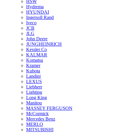
HSW
Hydrema
HYUNDAI
Ingersoll Rand
Iveco
JCB
JLG
John Deere
JUNGHEINRICH
Kessler Co
KALMAR
Komatsu
Kramer
Kubota
Landini
LEXUS
Liebherr
Lighting
Long King
Manitou
MASSEY FERGUSON
McCormick
Mercedes Benz
MERLO
MITSUBISHI