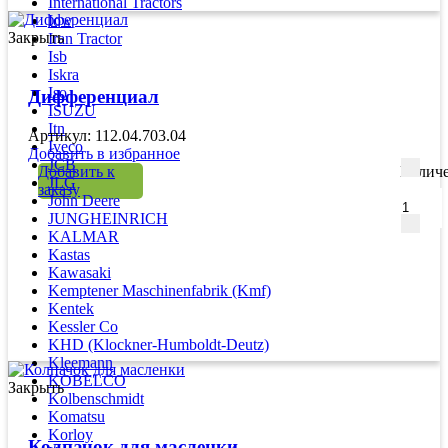
International Tractors
Iow
Закрыть
Iran Tractor
Isb
Iskra
Iso
Дифференциал
ISUZU
Itn
Артикул: 112.04.703.04
Iveco
Добавить в избранное
JCB
Добавить к
Количе
JLG
заказу
John Deere
JUNGHEINRICH
KALMAR
Kastas
Kawasaki
Kemptener Maschinenfabrik (Kmf)
Kentek
Kessler Co
KHD (Klockner-Humboldt-Deutz)
Kleemann
KOBELCO
Закрыть
Kolbenschmidt
Komatsu
Korloy
Колпачок для масленки