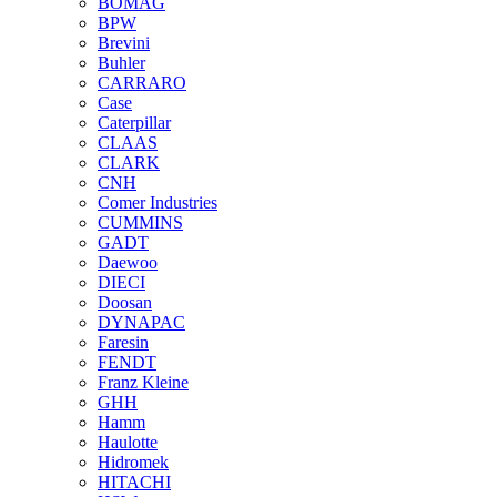
BOMAG
BPW
Brevini
Buhler
CARRARO
Case
Caterpillar
CLAAS
CLARK
CNH
Comer Industries
CUMMINS
GADT
Daewoo
DIECI
Doosan
DYNAPAC
Faresin
FENDT
Franz Kleine
GHH
Hamm
Haulotte
Hidromek
HITACHI