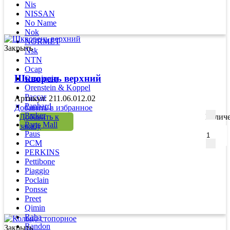
Nis
NISSAN
No Name
Nok
NORMET
Закрыть
Nsk
NTN
Ocap
Шкворень верхний
Omniquip
Orenstein & Koppel
Paccar
Артикул: 211.06.012.02
Panhard
Добавить в избранное
Parker
Добавить к
Количе
Parts Mall
заказу
Paus
PCM
PERKINS
Pettibone
Piaggio
Poclain
Ponsse
Preet
Qimin
Raba
Randon
Закрыть