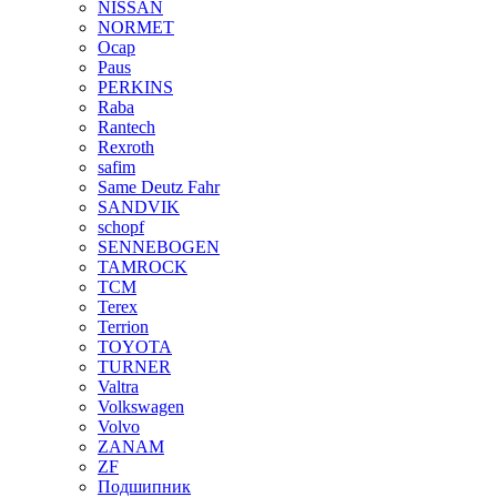
NISSAN
NORMET
Ocap
Paus
PERKINS
Raba
Rantech
Rexroth
safim
Same Deutz Fahr
SANDVIK
schopf
SENNEBOGEN
TAMROCK
TCM
Terex
Terrion
TOYOTA
TURNER
Valtra
Volkswagen
Volvo
ZANAM
ZF
Подшипник