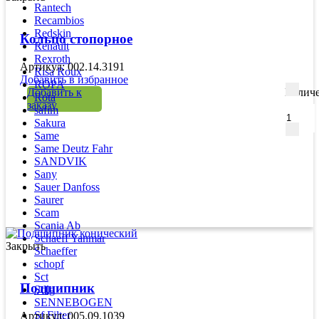
Rantech
Recambios
Redskin
Кольцо стопорное
Renault
Rexroth
Артикул: 002.14.3191
Risa Roux
Добавить в избранное
ROPA
Добавить к
Количе
Rota
заказу
safim
Sakura
Same
Same Deutz Fahr
SANDVIK
Sany
Sauer Danfoss
Saurer
Scam
Scania Ab
Schaeff Yanmar
Закрыть
Schaeffer
schopf
Sct
Подшипник
Sdlg
SENNEBOGEN
Sf Filter
Артикул: 005.09.1039