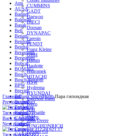
Comer Industries
Atm
CUMMINS
AUSA
GADT
Badger
Daewoo
Baldwin
DIECI
Basak
Doosan
Bell
DYNAPAC
Benati
Faresin
Benford
FENDT
Benfra
Franz Kleine
Bergmann
GHH
Bergstrom
Hamm
Bobcat
Haulotte
BOMAG
Hidromek
Bosch
HITACHI
Bosch Rexroth
HSW
BPW
Hydrema
Brevini
Нажмите для увеличения
HYUNDAI
Bsi
Главная
Dana Spicer
Hurth
Пара гипоидная
Ingersoll Rand
Bucher
Previous product
Iveco
Buhler
JCB
Buhler Versatile
Тяга рулевая
JLG
CA0350878
Back to products
John Deere
Cameco
Next product
JUNGHEINRICH
Cargo
Kessler Co
CARRARO
Тяга рулевая