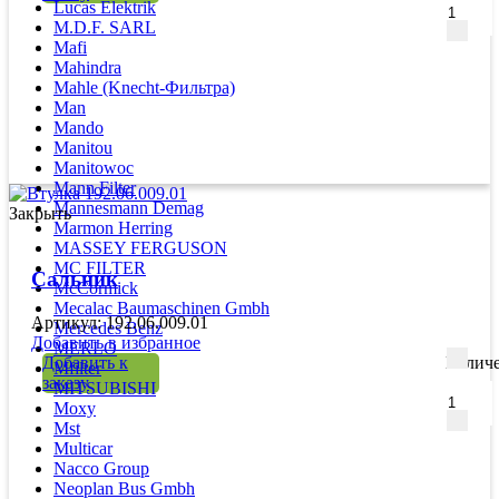
Lucas Elektrik
M.D.F. SARL
Mafi
Mahindra
Mahle (Knecht-Фильтра)
Man
Mando
Manitou
Manitowoc
Mann Filter
Mannesmann Demag
Закрыть
Marmon Herring
MASSEY FERGUSON
MC FILTER
Сальник
McCormick
Mecalac Baumaschinen Gmbh
Артикул: 192.06.009.01
Mercedes Benz
Добавить в избранное
MERLO
Добавить к
Количе
Mfilter
заказу
MITSUBISHI
Moxy
Mst
Multicar
Nacco Group
Neoplan Bus Gmbh