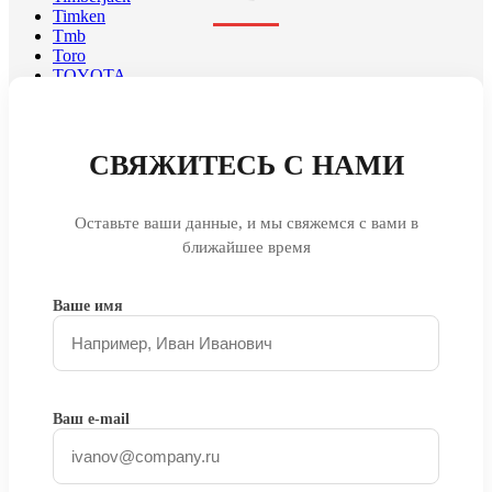
Timken
Tmb
Toro
TOYOTA
Trackmobile
TruckPart
Tsn
Tug
СВЯЖИТЕСЬ С НАМИ
TURNER
TVH
Twin Disc
Оставьте ваши данные, и мы свяжемся с вами в
Uncategorized
ближайшее время
Urb
Ursus
Vactor Manufacturing
Ваше имя
Vag
Valmet
Valtra
Vapormatic
Venieri
Vermeer
Ваш e-mail
Vimek
VMC
VOEGELE
Volkswagen