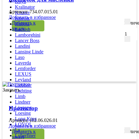
Koyo
Kralinator
Артикул: 734.07.015.01
Kramer
Добавить в избранное
Krieger
Добавить к
Количе
Kubota
заказу
Lachish
Lamborghini
Lancer Boss
Landini
Lansing Linde
Laso
Laverda
Lemforder
LEXUS
Leyland
Liebherr
Закрыть
Lighting
Limb
Lindner
Liugong
Протектор
Loesing
Long King
Артикул: 112.06.026.01
LOVOL
Добавить в избранное
Ls
Добавить к
Количе
Luberfiner
заказу