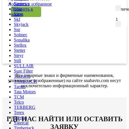
Siemens
Добавить в избранное
Sisu
Добавить к
Количе
Siton
заказу
Skf
Skyjack
Snr
Solmec
Sonalika
Stellox
Stetter
Steyr
Still
SULLAIR
Sure Filter
Все товарные знаки и фирменные наименования,
Takeuchi
упомянутые (изображенные) на сайте snabavto.com несут
TAMROCK
исключительно информационный характер.
Tarsus
Tata Motors
TCM
Telco
TERBERG
Terex
Terrion
ГДЕ НАС НАЙТИ ИЛИ ОСТАВИТЬ
Tigercat
ЗАЯВКУ
Timberjack