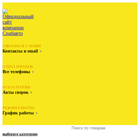
СВЯЗАТЬСЯ С НАМИ
Контакты и email
▼
ОТДЕЛ ПРОДАЖ
Все телефоны
▼
БУХГАЛТЕРИЯ
Акты сверок
▼
РЕЖИМ РАБОТЫ
График работы
▼
выберите категорию