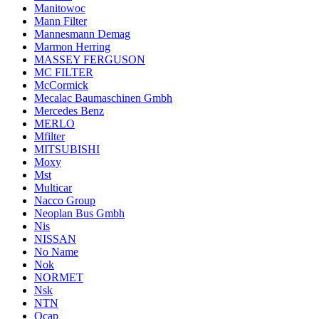
Manitowoc
Mann Filter
Mannesmann Demag
Marmon Herring
MASSEY FERGUSON
MC FILTER
McCormick
Mecalac Baumaschinen Gmbh
Mercedes Benz
MERLO
Mfilter
MITSUBISHI
Moxy
Mst
Multicar
Nacco Group
Neoplan Bus Gmbh
Nis
NISSAN
No Name
Nok
NORMET
Nsk
NTN
Ocap