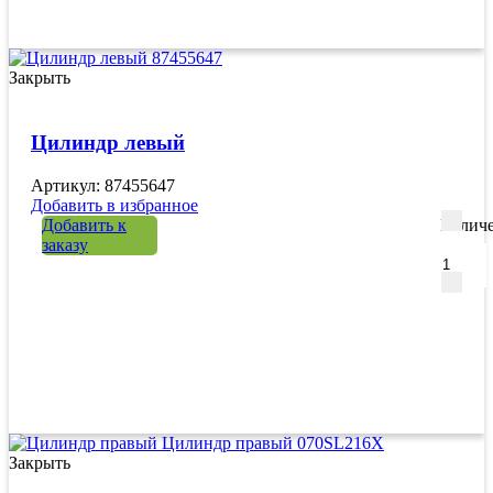
Закрыть
Цилиндр левый
Артикул: 87455647
Добавить в избранное
Добавить к
Количе
заказу
Закрыть