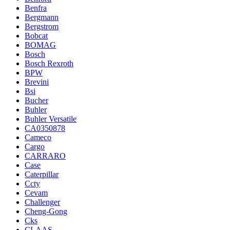
Benfra
Bergmann
Bergstrom
Bobcat
BOMAG
Bosch
Bosch Rexroth
BPW
Brevini
Bsi
Bucher
Buhler
Buhler Versatile
CA0350878
Cameco
Cargo
CARRARO
Case
Caterpillar
Ccty
Cevam
Challenger
Cheng-Gong
Cks
CLAAS