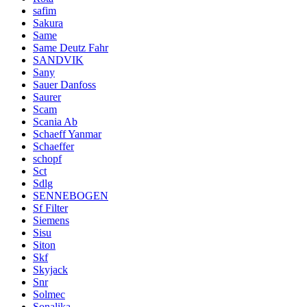
safim
Sakura
Same
Same Deutz Fahr
SANDVIK
Sany
Sauer Danfoss
Saurer
Scam
Scania Ab
Schaeff Yanmar
Schaeffer
schopf
Sct
Sdlg
SENNEBOGEN
Sf Filter
Siemens
Sisu
Siton
Skf
Skyjack
Snr
Solmec
Sonalika