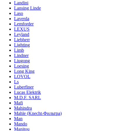
Landini
Lansing Linde
Laso
Laverda
Lemforder
LEXUS
Leyland
Liebherr
Lighting
Limb
Lindner
Liugong
Loesing
Long King
LOVOL
Ls
Luberfiner
Lucas Elektrik
M.D.F. SARL
Mafi
Mahindra
Mahle (Knecht-Фильтра)
Man
Mando
Manitou