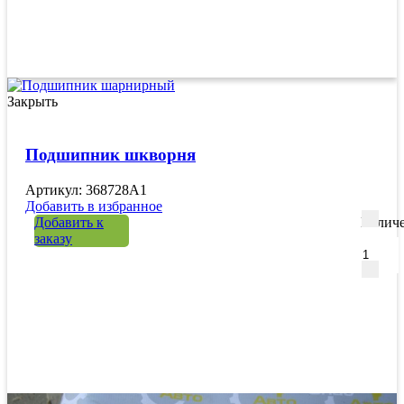
Закрыть
Подшипник шкворня
Артикул: 368728A1
Добавить в избранное
Добавить к
Количе
заказу