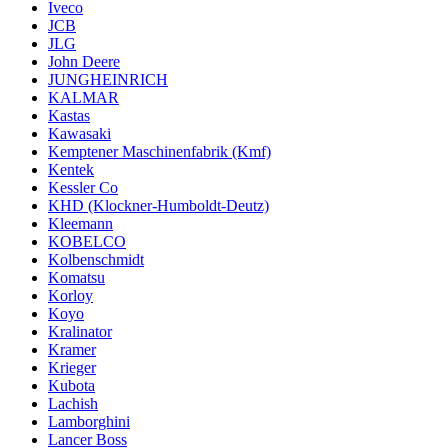
Iveco
JCB
JLG
John Deere
JUNGHEINRICH
KALMAR
Kastas
Kawasaki
Kemptener Maschinenfabrik (Kmf)
Kentek
Kessler Co
KHD (Klockner-Humboldt-Deutz)
Kleemann
KOBELCO
Kolbenschmidt
Komatsu
Korloy
Koyo
Kralinator
Kramer
Krieger
Kubota
Lachish
Lamborghini
Lancer Boss