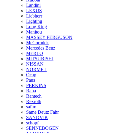
Landini
LEXUS
Liebherr
Lighting
Long King
Manitou
MASSEY FERGUSON
McCormick
Mercedes Benz
MERLO
MITSUBISHI
NISSAN
NORMET
Ocap
Paus
PERKINS
Raba
Rantech
Rexroth
safim
Same Deutz Fahr
SANDVIK
schopf
SENNEBOGEN