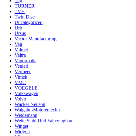
Tug
TURNER
TVH
Twin Disc
Uncategorized
Urb
Ursus
Vactor Manufacturing
Vag
Valmet
Valtra
Vapormatic
Venieri
Vermeer
Vimek
VMC
VOEGELE
Volkswagen
Volvo
Wacker Neuson
Walgahn-Motorentechn
Weidemann
Welte Stahl Und Fahrzeugbau
Winget
Wirtgen