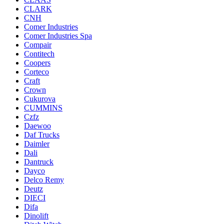
CLARK
CNH
Comer Industries
Comer Industries Spa
Compair
Contitech
Coopers
Corteco
Craft
Crown
Cukurova
CUMMINS
Czfz
Daewoo
Daf Trucks
Daimler
Dali
Dantruck
Dayco
Delco Remy
Deutz
DIECI
Difa
Dinolift