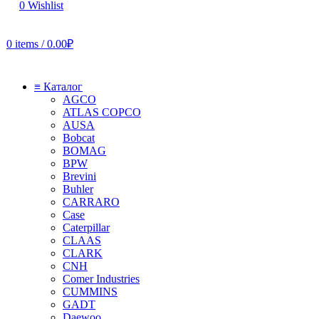
0
Wishlist
0
items
/
0.00
₽
≡ Каталог
AGCO
ATLAS COPCO
AUSA
Bobcat
BOMAG
BPW
Brevini
Buhler
CARRARO
Case
Caterpillar
CLAAS
CLARK
CNH
Comer Industries
CUMMINS
GADT
Daewoo