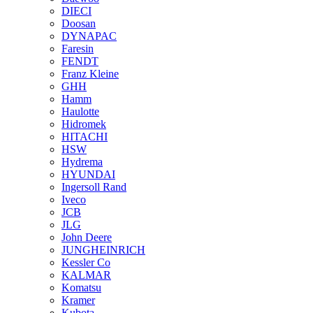
DIECI
Doosan
DYNAPAC
Faresin
FENDT
Franz Kleine
GHH
Hamm
Haulotte
Hidromek
HITACHI
HSW
Hydrema
HYUNDAI
Ingersoll Rand
Iveco
JCB
JLG
John Deere
JUNGHEINRICH
Kessler Co
KALMAR
Komatsu
Kramer
Kubota