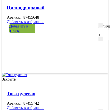
Цилиндр правый
Артикул: 87455648
Добавить в избранное
Добавить к
Количе
заказу
Закрыть
Тяга рулевая
Артикул: 87455742
Добавить в избранное