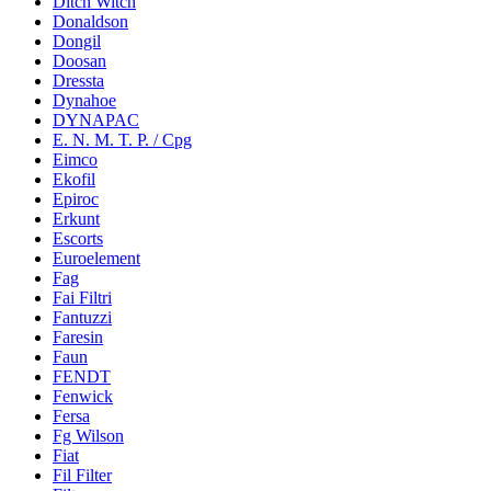
Ditch Witch
Donaldson
Dongil
Doosan
Dressta
Dynahoe
DYNAPAC
E. N. M. T. P. / Cpg
Eimco
Ekofil
Epiroc
Erkunt
Escorts
Euroelement
Fag
Fai Filtri
Fantuzzi
Faresin
Faun
FENDT
Fenwick
Fersa
Fg Wilson
Fiat
Fil Filter