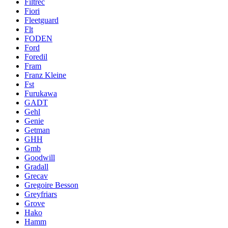
Filtrec
Fiori
Fleetguard
Flt
FODEN
Ford
Foredil
Fram
Franz Kleine
Fst
Furukawa
GADT
Gehl
Genie
Getman
GHH
Gmb
Goodwill
Gradall
Grecav
Gregoire Besson
Greyfriars
Grove
Hako
Hamm