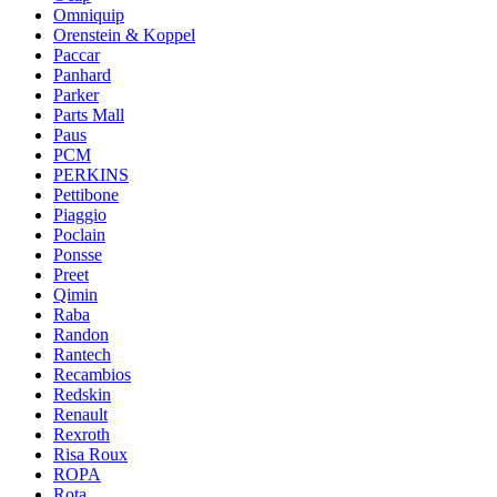
Omniquip
Orenstein & Koppel
Paccar
Panhard
Parker
Parts Mall
Paus
PCM
PERKINS
Pettibone
Piaggio
Poclain
Ponsse
Preet
Qimin
Raba
Randon
Rantech
Recambios
Redskin
Renault
Rexroth
Risa Roux
ROPA
Rota