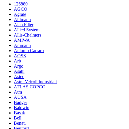
126880
AGCO
Agrale
Ahlmann
Alco Filter
Allied System
Allis-Chalmers
AMIWA
Ammann
Antonio Carraro
AOSS
Arb
Argo
Asahi
Astec
Astra Veicoli Industriali
ATLAS COPCO
Atm
AUSA
Badger
Baldwin
Basak
Bell
Benati
Benford