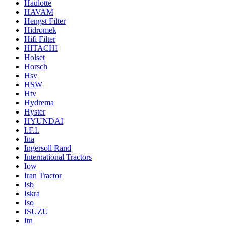
Haulotte
HAVAM
Hengst Filter
Hidromek
Hifi Filter
HITACHI
Holset
Horsch
Hsv
HSW
Htv
Hydrema
Hyster
HYUNDAI
I.F.I.
Ina
Ingersoll Rand
International Tractors
Iow
Iran Tractor
Isb
Iskra
Iso
ISUZU
Itn