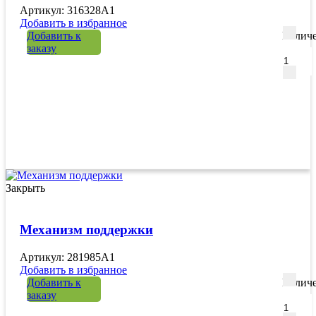
Артикул: 316328A1
Добавить в избранное
Добавить к
Количе
заказу
Закрыть
Механизм поддержки
Артикул: 281985A1
Добавить в избранное
Добавить к
Количе
заказу