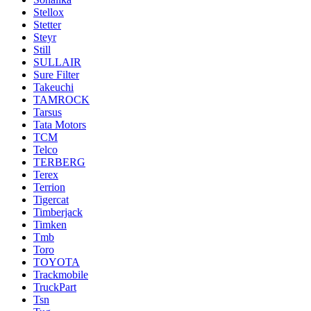
Stellox
Stetter
Steyr
Still
SULLAIR
Sure Filter
Takeuchi
TAMROCK
Tarsus
Tata Motors
TCM
Telco
TERBERG
Terex
Terrion
Tigercat
Timberjack
Timken
Tmb
Toro
TOYOTA
Trackmobile
TruckPart
Tsn