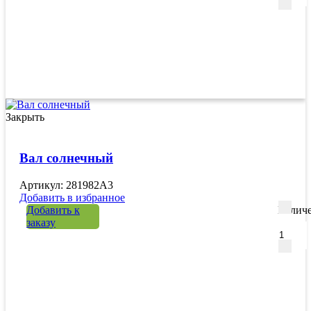
Закрыть
Вал солнечный
Артикул: 281982A3
Добавить в избранное
Добавить к
Количе
заказу