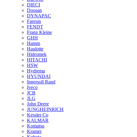
DIECI
Doosan
DYNAPAC
Faresin
FENDT
Franz Kleine
GHH
Hamm
Haulotte
Hidromek
HITACHI
HSW
Hydrema
HYUNDAI
Ingersoll Rand
Iveco
JCB
JLG
John Deere
JUNGHEINRICH
Kessler Co
KALMAR
Komatsu
Kramer
Kubota