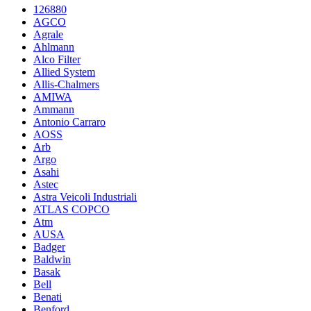
126880
AGCO
Agrale
Ahlmann
Alco Filter
Allied System
Allis-Chalmers
AMIWA
Ammann
Antonio Carraro
AOSS
Arb
Argo
Asahi
Astec
Astra Veicoli Industriali
ATLAS COPCO
Atm
AUSA
Badger
Baldwin
Basak
Bell
Benati
Benford