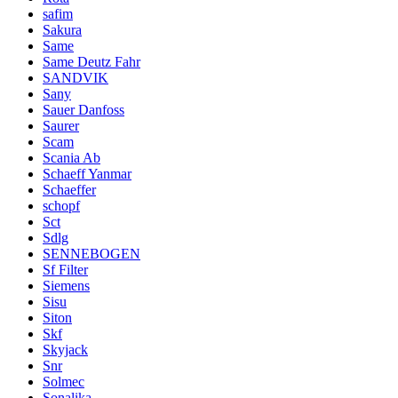
safim
Sakura
Same
Same Deutz Fahr
SANDVIK
Sany
Sauer Danfoss
Saurer
Scam
Scania Ab
Schaeff Yanmar
Schaeffer
schopf
Sct
Sdlg
SENNEBOGEN
Sf Filter
Siemens
Sisu
Siton
Skf
Skyjack
Snr
Solmec
Sonalika