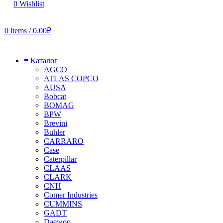
0
Wishlist
0
items
/
0.00
₽
≡ Каталог
AGCO
ATLAS COPCO
AUSA
Bobcat
BOMAG
BPW
Brevini
Buhler
CARRARO
Case
Caterpillar
CLAAS
CLARK
CNH
Comer Industries
CUMMINS
GADT
Daewoo