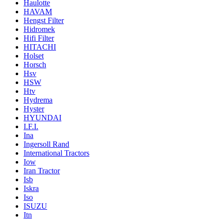
Haulotte
HAVAM
Hengst Filter
Hidromek
Hifi Filter
HITACHI
Holset
Horsch
Hsv
HSW
Htv
Hydrema
Hyster
HYUNDAI
I.F.I.
Ina
Ingersoll Rand
International Tractors
Iow
Iran Tractor
Isb
Iskra
Iso
ISUZU
Itn