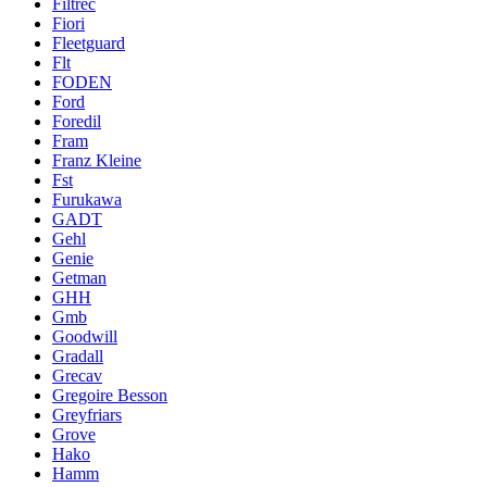
Filtrec
Fiori
Fleetguard
Flt
FODEN
Ford
Foredil
Fram
Franz Kleine
Fst
Furukawa
GADT
Gehl
Genie
Getman
GHH
Gmb
Goodwill
Gradall
Grecav
Gregoire Besson
Greyfriars
Grove
Hako
Hamm