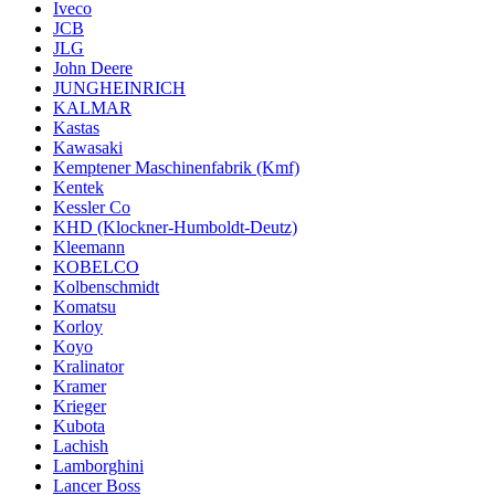
Iveco
JCB
JLG
John Deere
JUNGHEINRICH
KALMAR
Kastas
Kawasaki
Kemptener Maschinenfabrik (Kmf)
Kentek
Kessler Co
KHD (Klockner-Humboldt-Deutz)
Kleemann
KOBELCO
Kolbenschmidt
Komatsu
Korloy
Koyo
Kralinator
Kramer
Krieger
Kubota
Lachish
Lamborghini
Lancer Boss