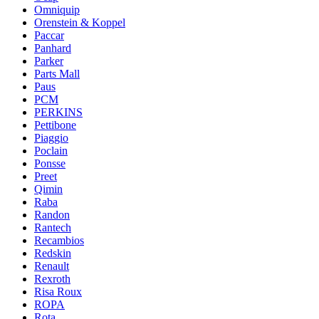
Omniquip
Orenstein & Koppel
Paccar
Panhard
Parker
Parts Mall
Paus
PCM
PERKINS
Pettibone
Piaggio
Poclain
Ponsse
Preet
Qimin
Raba
Randon
Rantech
Recambios
Redskin
Renault
Rexroth
Risa Roux
ROPA
Rota