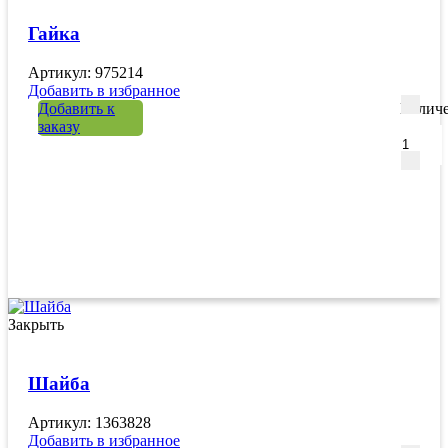
Гайка
Артикул: 975214
Добавить в избранное
Добавить к
Количе
заказу
Закрыть
Шайба
Артикул: 1363828
Добавить в избранное