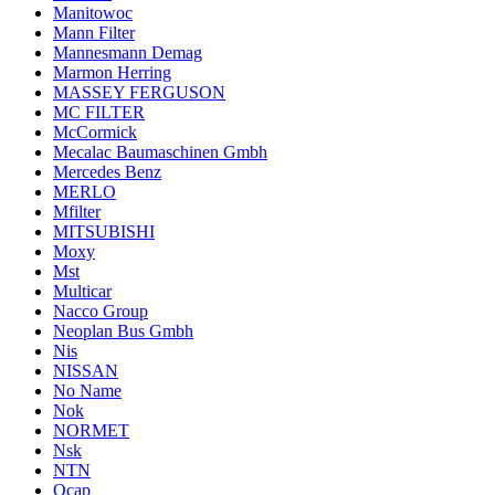
Manitowoc
Mann Filter
Mannesmann Demag
Marmon Herring
MASSEY FERGUSON
MC FILTER
McCormick
Mecalac Baumaschinen Gmbh
Mercedes Benz
MERLO
Mfilter
MITSUBISHI
Moxy
Mst
Multicar
Nacco Group
Neoplan Bus Gmbh
Nis
NISSAN
No Name
Nok
NORMET
Nsk
NTN
Ocap