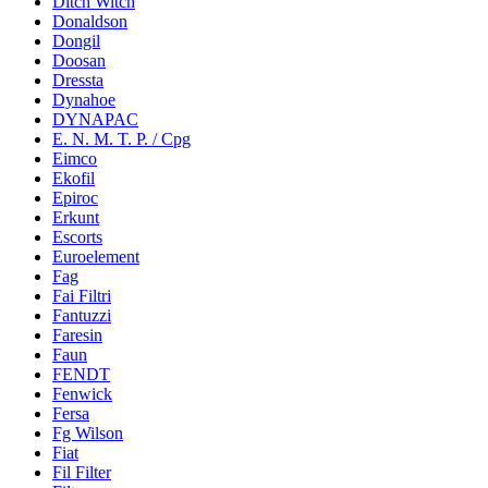
Ditch Witch
Donaldson
Dongil
Doosan
Dressta
Dynahoe
DYNAPAC
E. N. M. T. P. / Cpg
Eimco
Ekofil
Epiroc
Erkunt
Escorts
Euroelement
Fag
Fai Filtri
Fantuzzi
Faresin
Faun
FENDT
Fenwick
Fersa
Fg Wilson
Fiat
Fil Filter