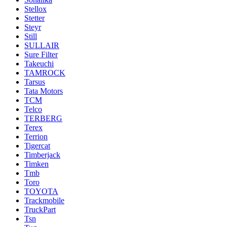
Stellox
Stetter
Steyr
Still
SULLAIR
Sure Filter
Takeuchi
TAMROCK
Tarsus
Tata Motors
TCM
Telco
TERBERG
Terex
Terrion
Tigercat
Timberjack
Timken
Tmb
Toro
TOYOTA
Trackmobile
TruckPart
Tsn