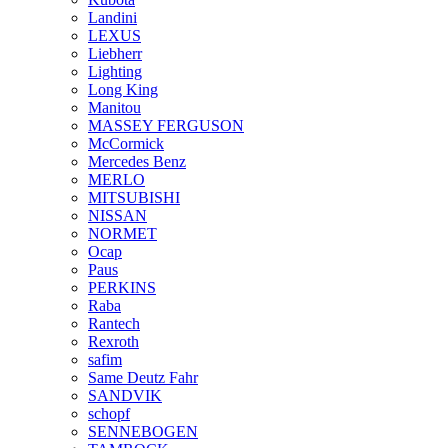
Landini
LEXUS
Liebherr
Lighting
Long King
Manitou
MASSEY FERGUSON
McCormick
Mercedes Benz
MERLO
MITSUBISHI
NISSAN
NORMET
Ocap
Paus
PERKINS
Raba
Rantech
Rexroth
safim
Same Deutz Fahr
SANDVIK
schopf
SENNEBOGEN