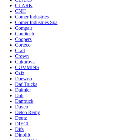
CLARK
CNH
Comer Industries
Comer Industries Spa
Compair
Contitech
Coopers
Corteco
Craft
Crown
Cukurova
CUMMINS
Czfz
Daewoo
Daf Trucks
Daimler
Dali
Dantruck
Dayco
Delco Remy
Deutz
DIECI
Difa
Dinolift