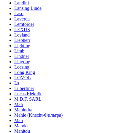
Landini
Lansing Linde
Laso
Laverda
Lemforder
LEXUS
Leyland
Liebherr
Lighting
Limb
Lindner
Liugong
Loesing
Long King
LOVOL
Ls
Luberfiner
Lucas Elektrik
M.D.F. SARL
Mafi
Mahindra
Mahle (Knecht-Фильтра)
Man
Mando
Manitou