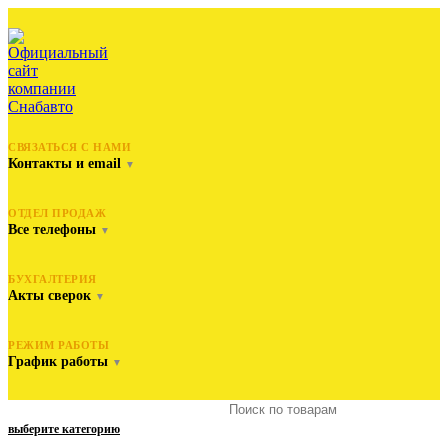
СВЯЗАТЬСЯ С НАМИ
Контакты и email
▼
ОТДЕЛ ПРОДАЖ
Все телефоны
▼
БУХГАЛТЕРИЯ
Акты сверок
▼
РЕЖИМ РАБОТЫ
График работы
▼
выберите категорию