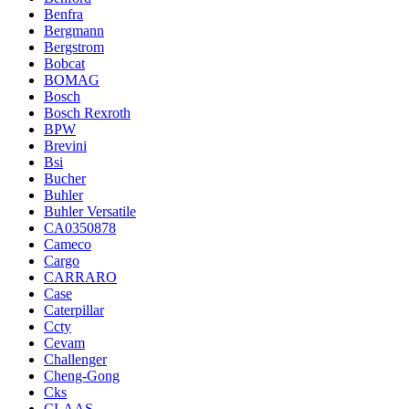
Benfra
Bergmann
Bergstrom
Bobcat
BOMAG
Bosch
Bosch Rexroth
BPW
Brevini
Bsi
Bucher
Buhler
Buhler Versatile
CA0350878
Cameco
Cargo
CARRARO
Case
Caterpillar
Ccty
Cevam
Challenger
Cheng-Gong
Cks
CLAAS