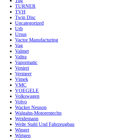
Tug
TURNER
TVH
Twin Disc
Uncategorized
Urb
Ursus
Vactor Manufacturing
Vag
Valmet
Valtra
Vapormatic
Venieri
Vermeer
Vimek
VMC
VOEGELE
Volkswagen
Volvo
Wacker Neuson
Walgahn-Motorentechn
Weidemann
Welte Stahl Und Fahrzeugbau
Winget
Wirtgen