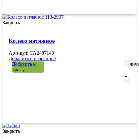
Закрыть
Колесо натяжное
Артикул: CA2487143
Добавить в избранное
Добавить к
Количе
заказу
Закрыть