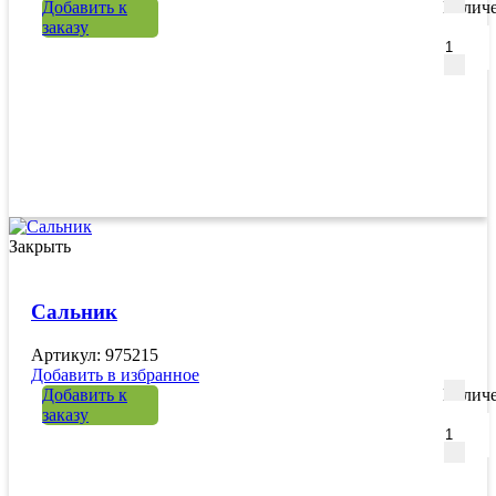
Добавить к
Количе
заказу
Закрыть
Сальник
Артикул: 975215
Добавить в избранное
Добавить к
Количе
заказу