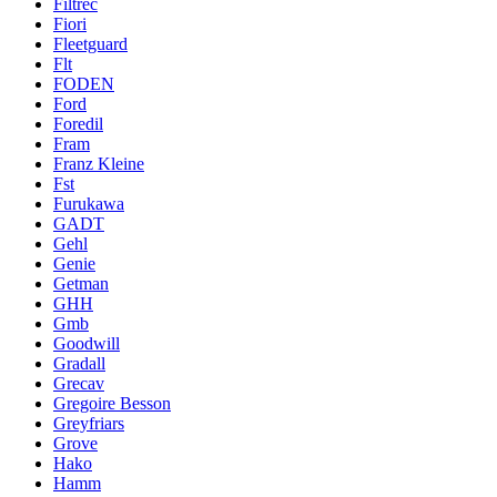
Filtrec
Fiori
Fleetguard
Flt
FODEN
Ford
Foredil
Fram
Franz Kleine
Fst
Furukawa
GADT
Gehl
Genie
Getman
GHH
Gmb
Goodwill
Gradall
Grecav
Gregoire Besson
Greyfriars
Grove
Hako
Hamm