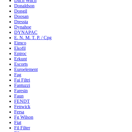
Ditch Witch
Donaldson
Dongil
Doosan
Dressta
Dynahoe
DYNAPAC
E. N. M. T. P. / Cpg
Eimco
Ekofil
Epiroc
Erkunt
Escorts
Euroelement
Fag
Fai Filtri
Fantuzzi
Faresin
Faun
FENDT
Fenwick
Fersa
Fg Wilson
Fiat
Fil Filter