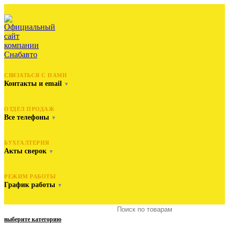
СВЯЗАТЬСЯ С НАМИ
Контакты и email
▼
ОТДЕЛ ПРОДАЖ
Все телефоны
▼
БУХГАЛТЕРИЯ
Акты сверок
▼
РЕЖИМ РАБОТЫ
График работы
▼
выберите категорию