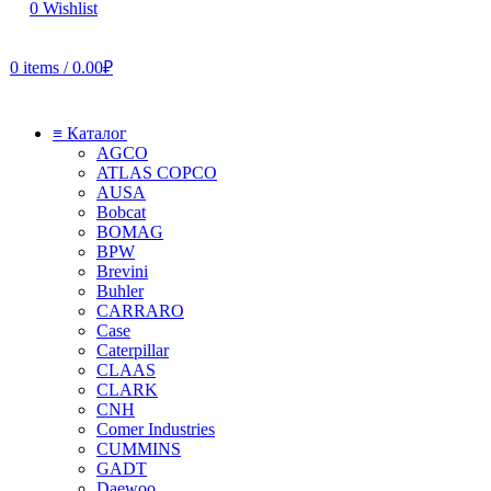
0
Wishlist
0
items
/
0.00
₽
≡ Каталог
AGCO
ATLAS COPCO
AUSA
Bobcat
BOMAG
BPW
Brevini
Buhler
CARRARO
Case
Caterpillar
CLAAS
CLARK
CNH
Comer Industries
CUMMINS
GADT
Daewoo