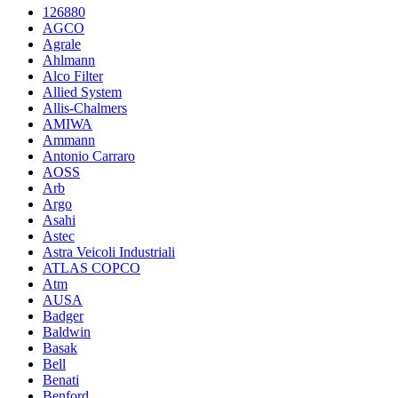
126880
AGCO
Agrale
Ahlmann
Alco Filter
Allied System
Allis-Chalmers
AMIWA
Ammann
Antonio Carraro
AOSS
Arb
Argo
Asahi
Astec
Astra Veicoli Industriali
ATLAS COPCO
Atm
AUSA
Badger
Baldwin
Basak
Bell
Benati
Benford