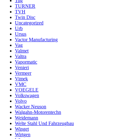
Tug
TURNER
TVH
Twin Disc
Uncategorized
Urb
Ursus
Vactor Manufacturing
Vag
Valmet
Valtra
Vapormatic
Venieri
Vermeer
Vimek
VMC
VOEGELE
Volkswagen
Volvo
Wacker Neuson
Walgahn-Motorentechn
Weidemann
Welte Stahl Und Fahrzeugbau
Winget
Wirtgen