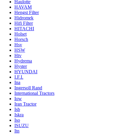
Haulotte
HAVAM
Hengst Filter
Hidromek
Hifi Filter
HITACHI
Holset
Horsch
Hsv
HSW
Htv
Hydrema
Hyster
HYUNDAI
I.F.I.
Ina
Ingersoll Rand
International Tractors
Iow
Iran Tractor
Isb
Iskra
Iso
ISUZU
Itn