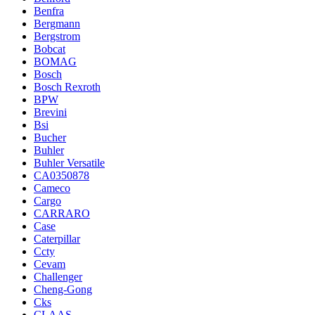
Benfra
Bergmann
Bergstrom
Bobcat
BOMAG
Bosch
Bosch Rexroth
BPW
Brevini
Bsi
Bucher
Buhler
Buhler Versatile
CA0350878
Cameco
Cargo
CARRARO
Case
Caterpillar
Ccty
Cevam
Challenger
Cheng-Gong
Cks
CLAAS