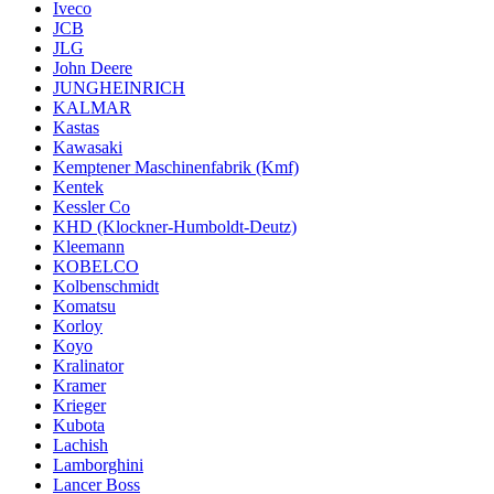
Iveco
JCB
JLG
John Deere
JUNGHEINRICH
KALMAR
Kastas
Kawasaki
Kemptener Maschinenfabrik (Kmf)
Kentek
Kessler Co
KHD (Klockner-Humboldt-Deutz)
Kleemann
KOBELCO
Kolbenschmidt
Komatsu
Korloy
Koyo
Kralinator
Kramer
Krieger
Kubota
Lachish
Lamborghini
Lancer Boss