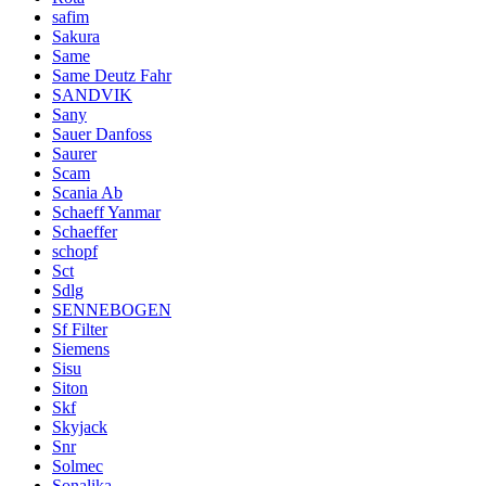
safim
Sakura
Same
Same Deutz Fahr
SANDVIK
Sany
Sauer Danfoss
Saurer
Scam
Scania Ab
Schaeff Yanmar
Schaeffer
schopf
Sct
Sdlg
SENNEBOGEN
Sf Filter
Siemens
Sisu
Siton
Skf
Skyjack
Snr
Solmec
Sonalika