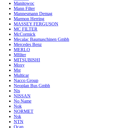
Manitowoc
Mann Filter
Mannesmann Demag
Marmon Herring
MASSEY FERGUSON
MC FILTER
McCormick
Mecalac Baumaschinen Gmbh
Mercedes Benz
MERLO
Mfilter
MITSUBISHI
Moxy
Mst
Multicar
Nacco Group
Neoplan Bus Gmbh
Nis
NISSAN
No Name
Nok
NORMET
Nsk
NTN
Ocap