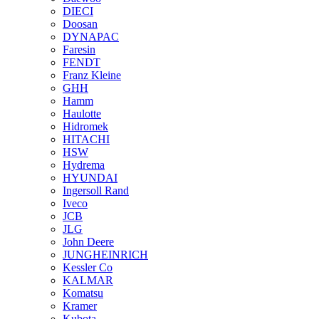
DIECI
Doosan
DYNAPAC
Faresin
FENDT
Franz Kleine
GHH
Hamm
Haulotte
Hidromek
HITACHI
HSW
Hydrema
HYUNDAI
Ingersoll Rand
Iveco
JCB
JLG
John Deere
JUNGHEINRICH
Kessler Co
KALMAR
Komatsu
Kramer
Kubota