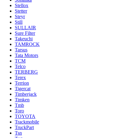
Stellox
Stetter
Steyr
Still
SULLAIR
Sure Filter
Takeuchi
TAMROCK
Tarsus
Tata Motors
TCM
Telco
TERBERG
Terex
Terrion
Tigercat
Timberjack
Timken
Tmb
Toro
TOYOTA
Trackmobile
TruckPart
Tsn