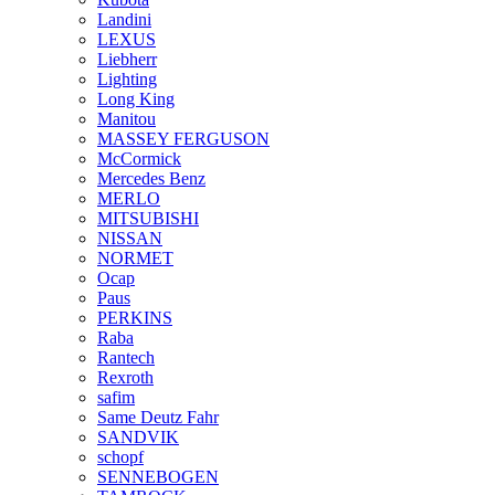
Landini
LEXUS
Liebherr
Lighting
Long King
Manitou
MASSEY FERGUSON
McCormick
Mercedes Benz
MERLO
MITSUBISHI
NISSAN
NORMET
Ocap
Paus
PERKINS
Raba
Rantech
Rexroth
safim
Same Deutz Fahr
SANDVIK
schopf
SENNEBOGEN