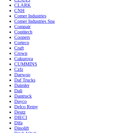
CLARK
CNH
Comer Industries
Comer Industries Spa
Compair
Contitech
Coopers
Corteco
Craft
Crown
Cukurova
CUMMINS
Czfz
Daewoo
Daf Trucks
Daimler
Dali
Dantruck
Dayco
Delco Remy
Deutz
DIECI
Difa
Dinolift