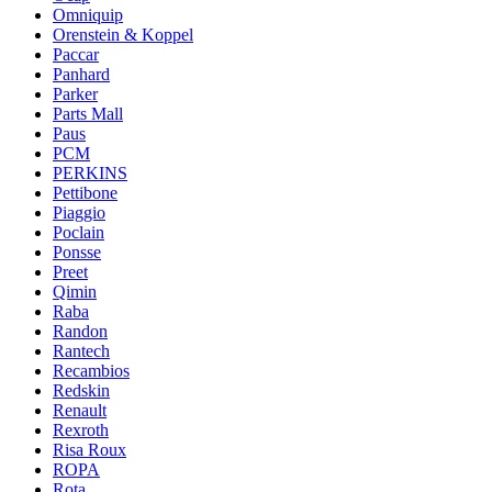
Omniquip
Orenstein & Koppel
Paccar
Panhard
Parker
Parts Mall
Paus
PCM
PERKINS
Pettibone
Piaggio
Poclain
Ponsse
Preet
Qimin
Raba
Randon
Rantech
Recambios
Redskin
Renault
Rexroth
Risa Roux
ROPA
Rota