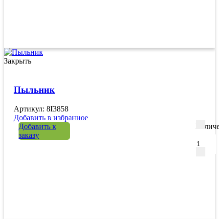
Закрыть
Пыльник
Артикул: 8I3858
Добавить в избранное
Добавить к
Количе
заказу