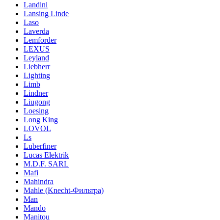
Landini
Lansing Linde
Laso
Laverda
Lemforder
LEXUS
Leyland
Liebherr
Lighting
Limb
Lindner
Liugong
Loesing
Long King
LOVOL
Ls
Luberfiner
Lucas Elektrik
M.D.F. SARL
Mafi
Mahindra
Mahle (Knecht-Фильтра)
Man
Mando
Manitou