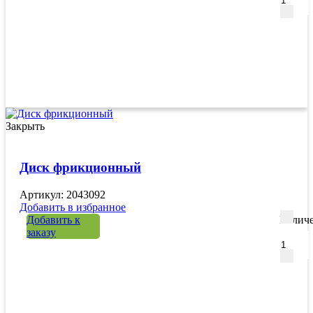
Закрыть
Диск фрикционный
Артикул: 2043092
Добавить в избранное
Добавить к
Количе
заказу