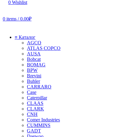
0
Wishlist
0
items
/
0.00
₽
≡ Каталог
AGCO
ATLAS COPCO
AUSA
Bobcat
BOMAG
BPW
Brevini
Buhler
CARRARO
Case
Caterpillar
CLAAS
CLARK
CNH
Comer Industries
CUMMINS
GADT
Daewoo