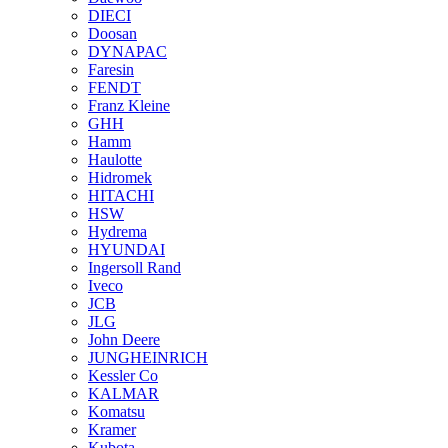
DIECI
Doosan
DYNAPAC
Faresin
FENDT
Franz Kleine
GHH
Hamm
Haulotte
Hidromek
HITACHI
HSW
Hydrema
HYUNDAI
Ingersoll Rand
Iveco
JCB
JLG
John Deere
JUNGHEINRICH
Kessler Co
KALMAR
Komatsu
Kramer
Kubota