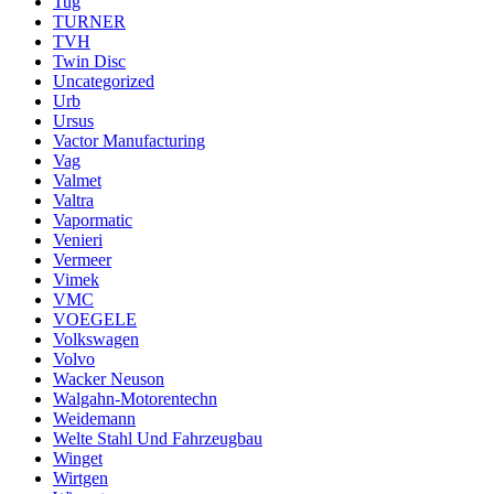
Tug
TURNER
TVH
Twin Disc
Uncategorized
Urb
Ursus
Vactor Manufacturing
Vag
Valmet
Valtra
Vapormatic
Venieri
Vermeer
Vimek
VMC
VOEGELE
Volkswagen
Volvo
Wacker Neuson
Walgahn-Motorentechn
Weidemann
Welte Stahl Und Fahrzeugbau
Winget
Wirtgen