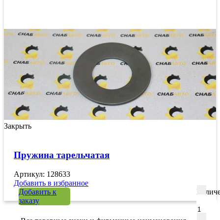
Закрыть
Пружина тарельчатая
Артикул: 128633
Добавить в избранное
Добавить к
Количе
заказу