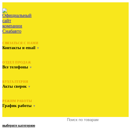
СВЯЗАТЬСЯ С НАМИ
Контакты и email
▼
ОТДЕЛ ПРОДАЖ
Все телефоны
▼
БУХГАЛТЕРИЯ
Акты сверок
▼
РЕЖИМ РАБОТЫ
График работы
▼
выберите категорию