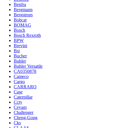
Benfra
Bergmann
Bergstrom
Bobcat
BOMAG
Bosch
Bosch Rexroth
BPW
Brevini
Bsi
Bucher
Buhler
Buhler Versatile
CA0350878
Cameco
Cargo
CARRARO
Case
Caterpillar
Ccty
Cevam
Challenger
Cheng-Gong
Cks
CLAAS