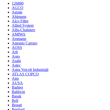
126880
AGCO
Agrale
Ahlmann
Alco Filter
Allied System
Allis-Chalmers
AMIWA
Ammann
Antonio Carraro
AOSS
Arb
Argo
Asahi
Astec
Astra Veicoli Industriali
ATLAS COPCO
Atm
AUSA
Badger
Baldwin
Basak
Bell
Benati
Benford