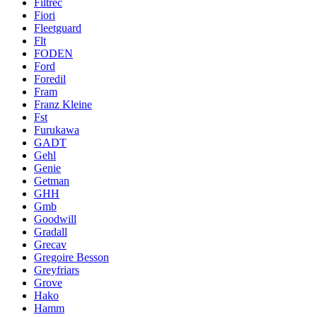
Filtrec
Fiori
Fleetguard
Flt
FODEN
Ford
Foredil
Fram
Franz Kleine
Fst
Furukawa
GADT
Gehl
Genie
Getman
GHH
Gmb
Goodwill
Gradall
Grecav
Gregoire Besson
Greyfriars
Grove
Hako
Hamm