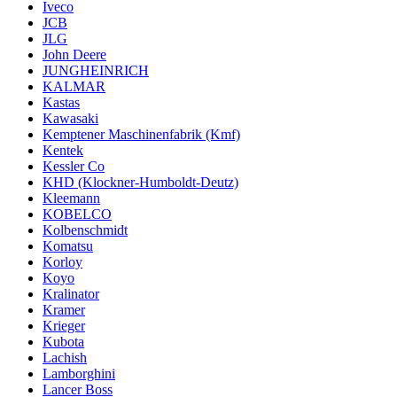
Iveco
JCB
JLG
John Deere
JUNGHEINRICH
KALMAR
Kastas
Kawasaki
Kemptener Maschinenfabrik (Kmf)
Kentek
Kessler Co
KHD (Klockner-Humboldt-Deutz)
Kleemann
KOBELCO
Kolbenschmidt
Komatsu
Korloy
Koyo
Kralinator
Kramer
Krieger
Kubota
Lachish
Lamborghini
Lancer Boss