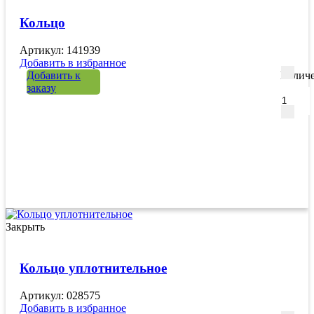
Кольцо
Артикул: 141939
Добавить в избранное
Добавить к
Количе
заказу
Закрыть
Кольцо уплотнительное
Артикул: 028575
Добавить в избранное