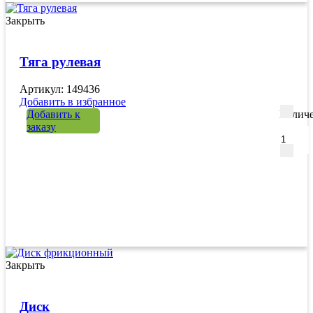
Закрыть
Тяга рулевая
Артикул: 149436
Добавить в избранное
Добавить к
Количе
заказу
Закрыть
Диск