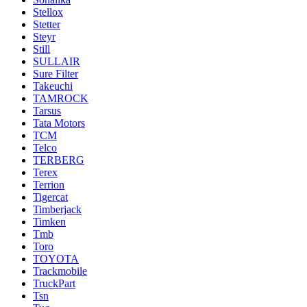
Stellox
Stetter
Steyr
Still
SULLAIR
Sure Filter
Takeuchi
TAMROCK
Tarsus
Tata Motors
TCM
Telco
TERBERG
Terex
Terrion
Tigercat
Timberjack
Timken
Tmb
Toro
TOYOTA
Trackmobile
TruckPart
Tsn