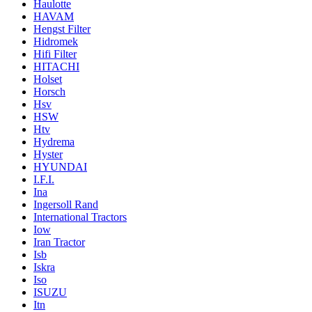
Haulotte
HAVAM
Hengst Filter
Hidromek
Hifi Filter
HITACHI
Holset
Horsch
Hsv
HSW
Htv
Hydrema
Hyster
HYUNDAI
I.F.I.
Ina
Ingersoll Rand
International Tractors
Iow
Iran Tractor
Isb
Iskra
Iso
ISUZU
Itn