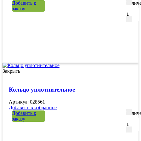
Добавить к
Количе
заказу
Закрыть
Кольцо уплотнительное
Артикул: 028561
Добавить в избранное
Добавить к
Количе
заказу