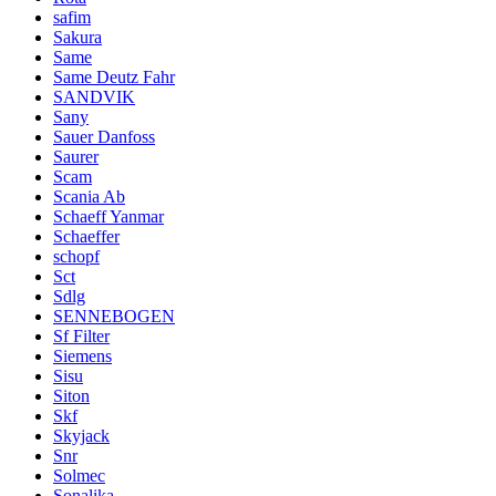
safim
Sakura
Same
Same Deutz Fahr
SANDVIK
Sany
Sauer Danfoss
Saurer
Scam
Scania Ab
Schaeff Yanmar
Schaeffer
schopf
Sct
Sdlg
SENNEBOGEN
Sf Filter
Siemens
Sisu
Siton
Skf
Skyjack
Snr
Solmec
Sonalika