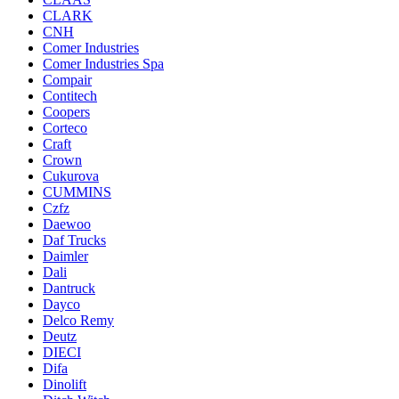
CLARK
CNH
Comer Industries
Comer Industries Spa
Compair
Contitech
Coopers
Corteco
Craft
Crown
Cukurova
CUMMINS
Czfz
Daewoo
Daf Trucks
Daimler
Dali
Dantruck
Dayco
Delco Remy
Deutz
DIECI
Difa
Dinolift