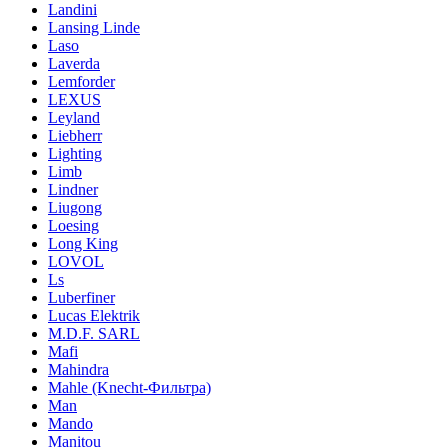
Landini
Lansing Linde
Laso
Laverda
Lemforder
LEXUS
Leyland
Liebherr
Lighting
Limb
Lindner
Liugong
Loesing
Long King
LOVOL
Ls
Luberfiner
Lucas Elektrik
M.D.F. SARL
Mafi
Mahindra
Mahle (Knecht-Фильтра)
Man
Mando
Manitou