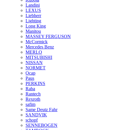
Landini
LEXUS
Liebherr
Lighting
Long King
Manitou
MASSEY FERGUSON
McCormick
Mercedes Benz
MERLO
MITSUBISHI
NISSAN
NORMET
Ocap
Paus
PERKINS
Raba
Rantech
Rexroth
safim
Same Deutz Fahr
SANDVIK
schopf
SENNEBOGEN