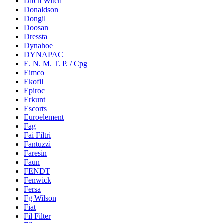
Ditch Witch
Donaldson
Dongil
Doosan
Dressta
Dynahoe
DYNAPAC
E. N. M. T. P. / Cpg
Eimco
Ekofil
Epiroc
Erkunt
Escorts
Euroelement
Fag
Fai Filtri
Fantuzzi
Faresin
Faun
FENDT
Fenwick
Fersa
Fg Wilson
Fiat
Fil Filter