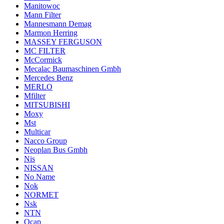
Manitowoc
Mann Filter
Mannesmann Demag
Marmon Herring
MASSEY FERGUSON
MC FILTER
McCormick
Mecalac Baumaschinen Gmbh
Mercedes Benz
MERLO
Mfilter
MITSUBISHI
Moxy
Mst
Multicar
Nacco Group
Neoplan Bus Gmbh
Nis
NISSAN
No Name
Nok
NORMET
Nsk
NTN
Ocap