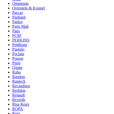
Omniquip
Orenstein & Koppel
Paccar
Panhard
Parker
Parts Mall
Paus
PCM
PERKINS
Pettibone
Piaggio
Poclain
Ponsse
Preet
Qimin
Raba
Randon
Rantech
Recambios
Redskin
Renault
Rexroth
Risa Roux
ROPA
Rota