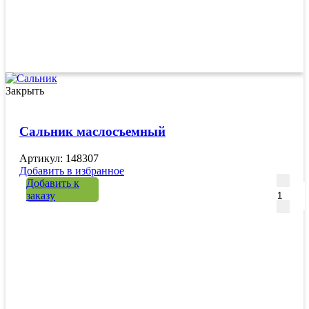
Закрыть
Сальник маслосъемный
Артикул: 148307
Добавить в избранное
Количе
Добавить к
заказу