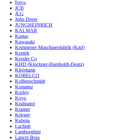
Iveco
JCB
JLG
John Deere
JUNGHEINRICH
KALMAR
Kastas
Kawasaki
Kemptener Maschinenfabrik (Kmf)
Kentek
Kessler Co
KHD (Klockner-Humboldt-Deutz)
Kleemann
KOBELCO
Kolbenschmidt
Komatsu
Korloy
Koyo
Kralinator
Kramer
Krieger
Kubota
Lachish
Lamborghini
Lancer Boss