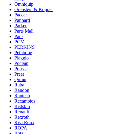
Omniquip
Orenstein & Koppel
Paccar
Panhard
Parker
Parts Mall
Paus
PCM
PERKINS
Pettibone
Piaggio
Poclain
Ponsse
Preet
Qimin
Raba
Randon
Rantech
Recambios
Redskin
Renault
Rexroth
Risa Roux
ROPA
Rota