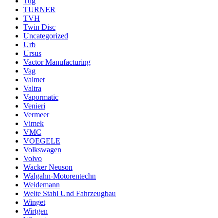
Tug
TURNER
TVH
Twin Disc
Uncategorized
Urb
Ursus
Vactor Manufacturing
Vag
Valmet
Valtra
Vapormatic
Venieri
Vermeer
Vimek
VMC
VOEGELE
Volkswagen
Volvo
Wacker Neuson
Walgahn-Motorentechn
Weidemann
Welte Stahl Und Fahrzeugbau
Winget
Wirtgen