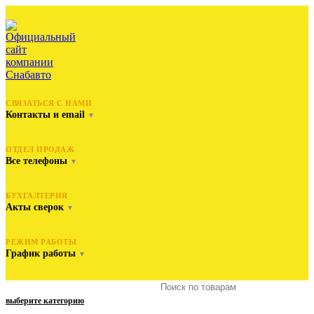
СВЯЗАТЬСЯ С НАМИ
Контакты и email
▼
ОТДЕЛ ПРОДАЖ
Все телефоны
▼
БУХГАЛТЕРИЯ
Акты сверок
▼
РЕЖИМ РАБОТЫ
График работы
▼
выберите категорию