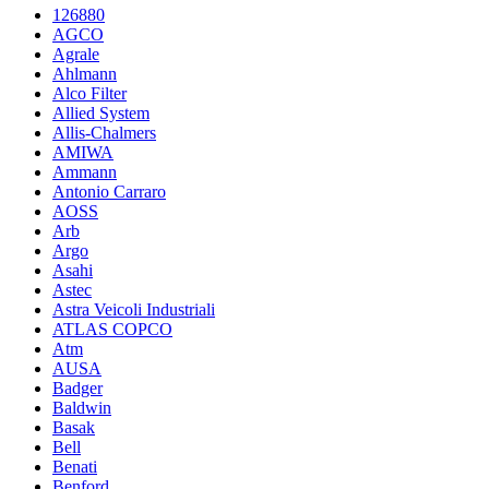
126880
AGCO
Agrale
Ahlmann
Alco Filter
Allied System
Allis-Chalmers
AMIWA
Ammann
Antonio Carraro
AOSS
Arb
Argo
Asahi
Astec
Astra Veicoli Industriali
ATLAS COPCO
Atm
AUSA
Badger
Baldwin
Basak
Bell
Benati
Benford