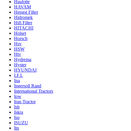
Haulotte
HAVAM
Hengst Filter
Hidromek
Hifi Filter
HITACHI
Holset
Horsch
Hsv
HSW
Htv
Hydrema
Hyster
HYUNDAI
I.F.I.
Ina
Ingersoll Rand
International Tractors
Iow
Iran Tractor
Isb
Iskra
Iso
ISUZU
Itn