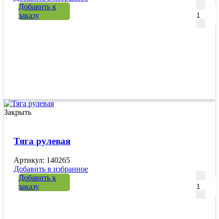
Количе
Добавить к
заказу
Закрыть
Тяга рулевая
Артикул: 140265
Добавить в избранное
Количе
Добавить к
заказу