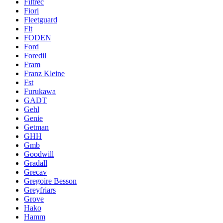
Filtrec
Fiori
Fleetguard
Flt
FODEN
Ford
Foredil
Fram
Franz Kleine
Fst
Furukawa
GADT
Gehl
Genie
Getman
GHH
Gmb
Goodwill
Gradall
Grecav
Gregoire Besson
Greyfriars
Grove
Hako
Hamm