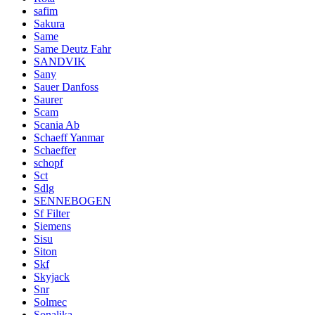
safim
Sakura
Same
Same Deutz Fahr
SANDVIK
Sany
Sauer Danfoss
Saurer
Scam
Scania Ab
Schaeff Yanmar
Schaeffer
schopf
Sct
Sdlg
SENNEBOGEN
Sf Filter
Siemens
Sisu
Siton
Skf
Skyjack
Snr
Solmec
Sonalika