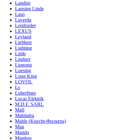
Landini
Lansing Linde
Laso
Laverda
Lemforder
LEXUS
Leyland
Liebherr
Lighting
Limb
Lindner
Liugong
Loesing
Long King
LOVOL
Ls
Luberfiner
Lucas Elektrik
M.D.F. SARL
Mafi
Mahindra
Mahle (Knecht-Фильтра)
Man
Mando
Manitou