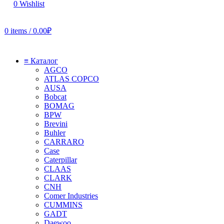
0
Wishlist
0
items
/
0.00
₽
≡ Каталог
AGCO
ATLAS COPCO
AUSA
Bobcat
BOMAG
BPW
Brevini
Buhler
CARRARO
Case
Caterpillar
CLAAS
CLARK
CNH
Comer Industries
CUMMINS
GADT
Daewoo