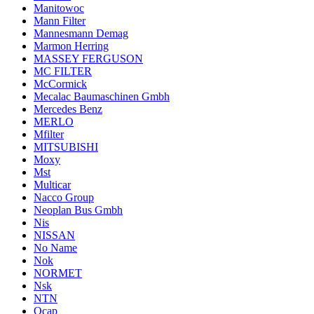
Manitowoc
Mann Filter
Mannesmann Demag
Marmon Herring
MASSEY FERGUSON
MC FILTER
McCormick
Mecalac Baumaschinen Gmbh
Mercedes Benz
MERLO
Mfilter
MITSUBISHI
Moxy
Mst
Multicar
Nacco Group
Neoplan Bus Gmbh
Nis
NISSAN
No Name
Nok
NORMET
Nsk
NTN
Ocap