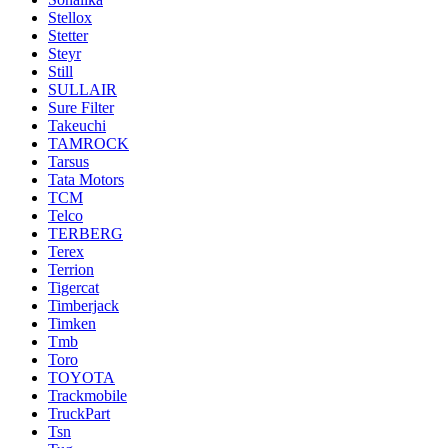
Stellox
Stetter
Steyr
Still
SULLAIR
Sure Filter
Takeuchi
TAMROCK
Tarsus
Tata Motors
TCM
Telco
TERBERG
Terex
Terrion
Tigercat
Timberjack
Timken
Tmb
Toro
TOYOTA
Trackmobile
TruckPart
Tsn