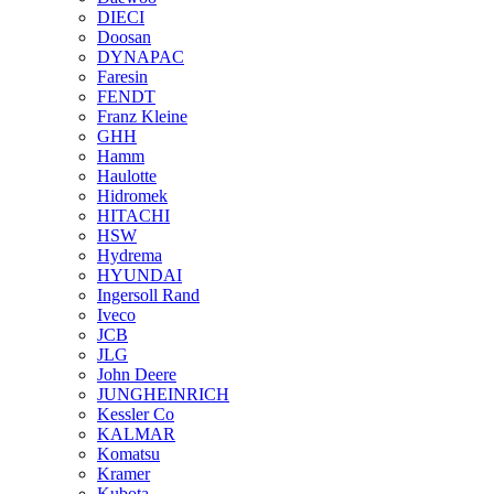
DIECI
Doosan
DYNAPAC
Faresin
FENDT
Franz Kleine
GHH
Hamm
Haulotte
Hidromek
HITACHI
HSW
Hydrema
HYUNDAI
Ingersoll Rand
Iveco
JCB
JLG
John Deere
JUNGHEINRICH
Kessler Co
KALMAR
Komatsu
Kramer
Kubota