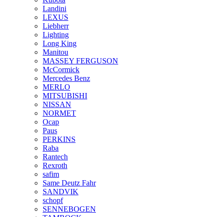
Landini
LEXUS
Liebherr
Lighting
Long King
Manitou
MASSEY FERGUSON
McCormick
Mercedes Benz
MERLO
MITSUBISHI
NISSAN
NORMET
Ocap
Paus
PERKINS
Raba
Rantech
Rexroth
safim
Same Deutz Fahr
SANDVIK
schopf
SENNEBOGEN