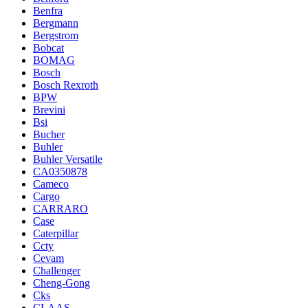
Benfra
Bergmann
Bergstrom
Bobcat
BOMAG
Bosch
Bosch Rexroth
BPW
Brevini
Bsi
Bucher
Buhler
Buhler Versatile
CA0350878
Cameco
Cargo
CARRARO
Case
Caterpillar
Ccty
Cevam
Challenger
Cheng-Gong
Cks
CLAAS