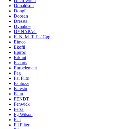
Ditch Witch
Donaldson
Dongil
Doosan
Dressta
Dynahoe
DYNAPAC
E. N. M. T. P. / Cpg
Eimco
Ekofil
Epiroc
Erkunt
Escorts
Euroelement
Fag
Fai Filtri
Fantuzzi
Faresin
Faun
FENDT
Fenwick
Fersa
Fg Wilson
Fiat
Fil Filter