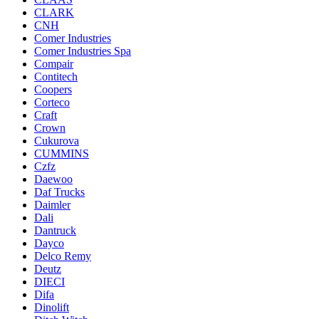
CLARK
CNH
Comer Industries
Comer Industries Spa
Compair
Contitech
Coopers
Corteco
Craft
Crown
Cukurova
CUMMINS
Czfz
Daewoo
Daf Trucks
Daimler
Dali
Dantruck
Dayco
Delco Remy
Deutz
DIECI
Difa
Dinolift