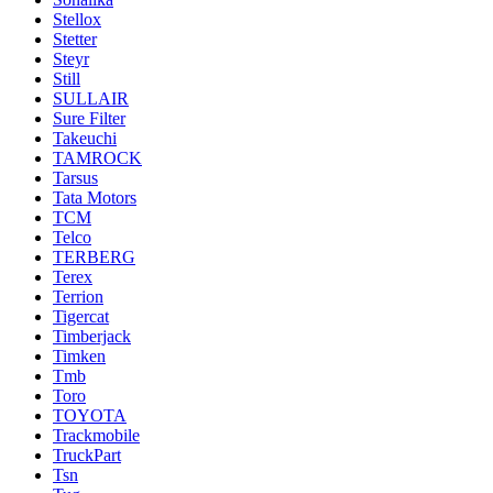
Stellox
Stetter
Steyr
Still
SULLAIR
Sure Filter
Takeuchi
TAMROCK
Tarsus
Tata Motors
TCM
Telco
TERBERG
Terex
Terrion
Tigercat
Timberjack
Timken
Tmb
Toro
TOYOTA
Trackmobile
TruckPart
Tsn