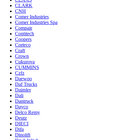
CLARK
CNH
Comer Industries
Comer Industries Spa
Compair
Contitech
Coopers
Corteco
Craft
Crown
Cukurova
CUMMINS
Czfz
Daewoo
Daf Trucks
Daimler
Dali
Dantruck
Dayco
Delco Remy
Deutz
DIECI
Difa
Dinolift