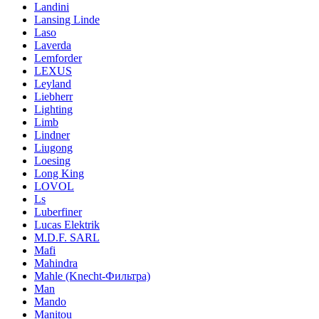
Landini
Lansing Linde
Laso
Laverda
Lemforder
LEXUS
Leyland
Liebherr
Lighting
Limb
Lindner
Liugong
Loesing
Long King
LOVOL
Ls
Luberfiner
Lucas Elektrik
M.D.F. SARL
Mafi
Mahindra
Mahle (Knecht-Фильтра)
Man
Mando
Manitou