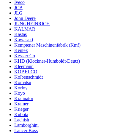
Iveco
JCB
JLG
John Deere
JUNGHEINRICH
KALMAR
Kastas
Kawasaki
Kemptener Maschinenfabrik (Kmf)
Kentek
Kessler Co
KHD (Klockner-Humboldt-Deutz)
Kleemann
KOBELCO
Kolbenschmidt
Komatsu
Korloy
Koyo
Kralinator
Kramer
Krieger
Kubota
Lachish
Lamborghini
Lancer Boss