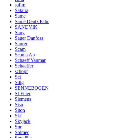
safim
Sakura
Same
Same Deutz Fahr
SANDVIK
Sany
Sauer Danfoss
Saurer
Scam
Scania Ab
Schaeff Yanmar
Schaeffer
schopf
Sct
Sdlg
SENNEBOGEN
Sf Filter
Siemens
Sisu
Siton
Skf
Skyjack
Snr
Solmec
Sonalika