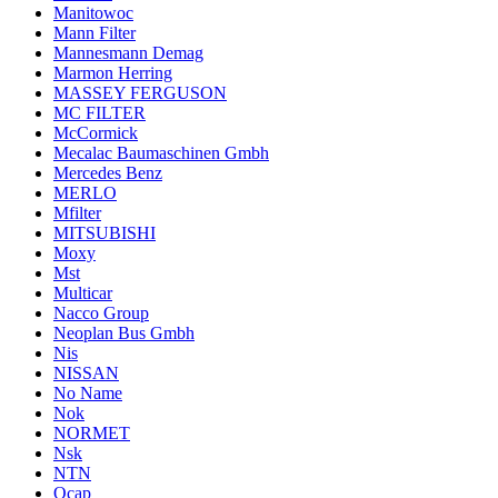
Manitowoc
Mann Filter
Mannesmann Demag
Marmon Herring
MASSEY FERGUSON
MC FILTER
McCormick
Mecalac Baumaschinen Gmbh
Mercedes Benz
MERLO
Mfilter
MITSUBISHI
Moxy
Mst
Multicar
Nacco Group
Neoplan Bus Gmbh
Nis
NISSAN
No Name
Nok
NORMET
Nsk
NTN
Ocap