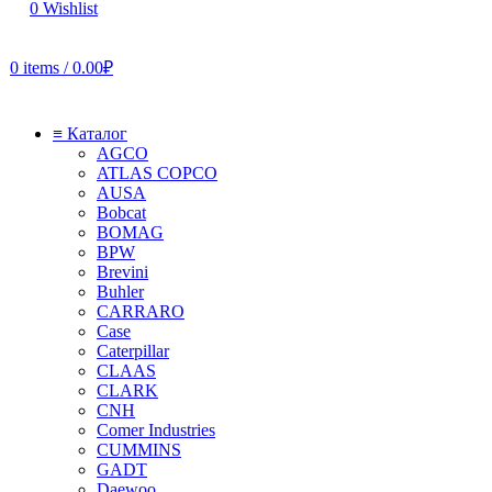
0
Wishlist
0
items
/
0.00
₽
≡ Каталог
AGCO
ATLAS COPCO
AUSA
Bobcat
BOMAG
BPW
Brevini
Buhler
CARRARO
Case
Caterpillar
CLAAS
CLARK
CNH
Comer Industries
CUMMINS
GADT
Daewoo