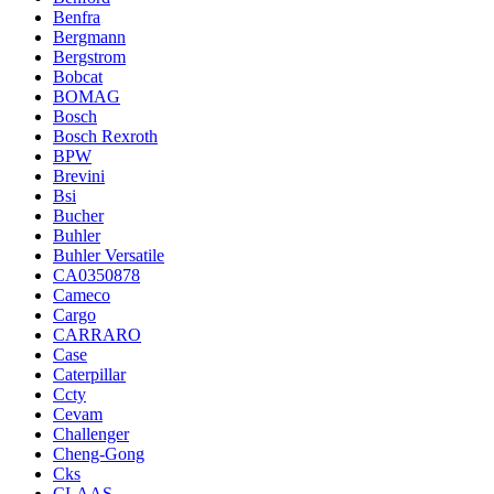
Benfra
Bergmann
Bergstrom
Bobcat
BOMAG
Bosch
Bosch Rexroth
BPW
Brevini
Bsi
Bucher
Buhler
Buhler Versatile
CA0350878
Cameco
Cargo
CARRARO
Case
Caterpillar
Ccty
Cevam
Challenger
Cheng-Gong
Cks
CLAAS