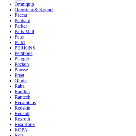
Omniquip
Orenstein & Koppel
Paccar
Panhard
Parker
Parts Mall
Paus
PCM
PERKINS
Pettibone
Piaggio
Poclain
Ponsse
Preet
Qimin
Raba
Randon
Rantech
Recambios
Redskin
Renault
Rexroth
Risa Roux
ROPA
Rota