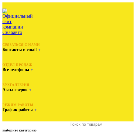
СВЯЗАТЬСЯ С НАМИ
Контакты и email
▼
ОТДЕЛ ПРОДАЖ
Все телефоны
▼
БУХГАЛТЕРИЯ
Акты сверок
▼
РЕЖИМ РАБОТЫ
График работы
▼
выберите категорию