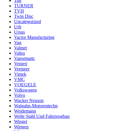
Tug
TURNER
TVH
Twin Disc
Uncategorized
Urb
Ursus
Vactor Manufacturing
Vag
Valmet
Valtra
Vapormatic
Venieri
Vermeer
Vimek
VMC
VOEGELE
Volkswagen
Volvo
Wacker Neuson
Walgahn-Motorentechn
Weidemann
Welte Stahl Und Fahrzeugbau
Winget
Wirtgen