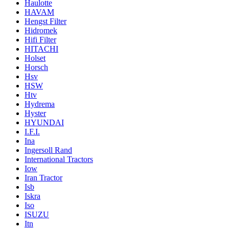
Haulotte
HAVAM
Hengst Filter
Hidromek
Hifi Filter
HITACHI
Holset
Horsch
Hsv
HSW
Htv
Hydrema
Hyster
HYUNDAI
I.F.I.
Ina
Ingersoll Rand
International Tractors
Iow
Iran Tractor
Isb
Iskra
Iso
ISUZU
Itn