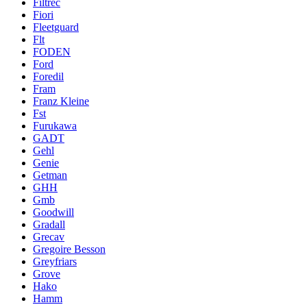
Filtrec
Fiori
Fleetguard
Flt
FODEN
Ford
Foredil
Fram
Franz Kleine
Fst
Furukawa
GADT
Gehl
Genie
Getman
GHH
Gmb
Goodwill
Gradall
Grecav
Gregoire Besson
Greyfriars
Grove
Hako
Hamm