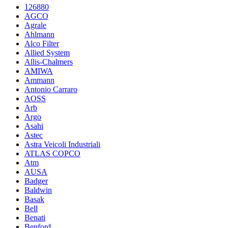
126880
AGCO
Agrale
Ahlmann
Alco Filter
Allied System
Allis-Chalmers
AMIWA
Ammann
Antonio Carraro
AOSS
Arb
Argo
Asahi
Astec
Astra Veicoli Industriali
ATLAS COPCO
Atm
AUSA
Badger
Baldwin
Basak
Bell
Benati
Benford