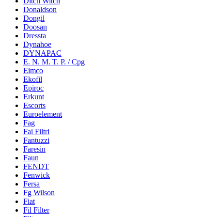
Ditch Witch
Donaldson
Dongil
Doosan
Dressta
Dynahoe
DYNAPAC
E. N. M. T. P. / Cpg
Eimco
Ekofil
Epiroc
Erkunt
Escorts
Euroelement
Fag
Fai Filtri
Fantuzzi
Faresin
Faun
FENDT
Fenwick
Fersa
Fg Wilson
Fiat
Fil Filter