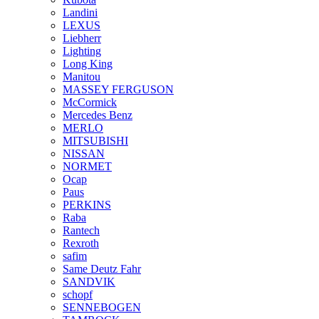
Landini
LEXUS
Liebherr
Lighting
Long King
Manitou
MASSEY FERGUSON
McCormick
Mercedes Benz
MERLO
MITSUBISHI
NISSAN
NORMET
Ocap
Paus
PERKINS
Raba
Rantech
Rexroth
safim
Same Deutz Fahr
SANDVIK
schopf
SENNEBOGEN