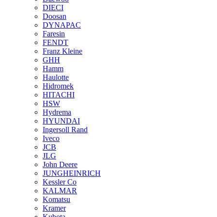
DIECI
Doosan
DYNAPAC
Faresin
FENDT
Franz Kleine
GHH
Hamm
Haulotte
Hidromek
HITACHI
HSW
Hydrema
HYUNDAI
Ingersoll Rand
Iveco
JCB
JLG
John Deere
JUNGHEINRICH
Kessler Co
KALMAR
Komatsu
Kramer
Kubota